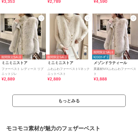
¥3,353
¥2,789
¥4,590
期間限定SALE
期間限定SALE
期間限定SALE
¥200ｸｰﾎﾟﾝ
ミニミニストア
ミニミニストア
メゾンドラティール
ファーベスト レディース リブ
ふわふわファーベストVネック
異素材MIXふわふわファーベス
ニットジレ
ニットベスト
ト
¥2,889
¥2,889
¥3,888
もっとみる
モコモコ素材が魅力のフェザーベスト