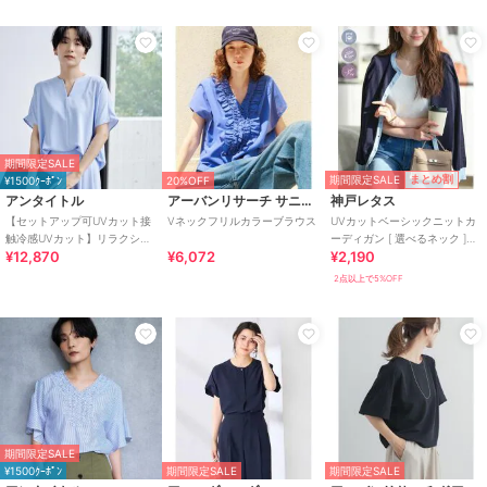
期間限定SALE
期間限定SALE
まとめ割
¥1500ｸｰﾎﾟﾝ
20%OFF
アンタイトル
アーバンリサーチ サニーレーベル
神戸レタス
【セットアップ可UVカット接
Vネックフリルカラーブラウス
UVカットベーシックニットカ
触冷感UVカット】リラクシー
ーディガン [ 選べるネック ]
¥12,870
¥6,072
¥2,190
キーVネックブラウス
[C6886]
2点以上で5%OFF
期間限定SALE
¥1500ｸｰﾎﾟﾝ
期間限定SALE
期間限定SALE