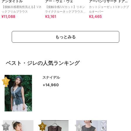
アンタイトル
アー・ヴェ・ヴェ
アーバンリサーチ ドアーズ
【接触冷感通気性洗える】Vネ
【接触冷感/UVカット】リネン
カットジョーゼットVネックプ
ックフリルブラウス
ライククルーネックブラウス
ルオーバー
¥11,088
¥3,161
¥3,465
【セットアップ対応/アンチピ
リング】
もっとみる
ベスト・ジレの人気ランキング
スナイデル
14,960
￥