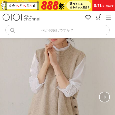
コ
ン
テ
ン
ツ
へ
何かお探しですか？
ス
キ
ッ
プ