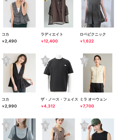
コカ
ラディエイト
ロペピクニック
2,490
12,400
1,622
￥
￥
￥
コカ
ザ・ノース・フェイス
ミラ オーウェン
2,990
4,312
7,700
￥
￥
￥