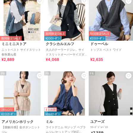
期間限定SALE
期間限定SALE
期間限定SALE
¥200ｸｰﾎﾟﾝ
¥200ｸｰﾎﾟﾝ
ミニミニストア
クラシカルエルフ
ドゥーベル
ニットベスト サイドスリット
大人のテーラードジレ。サイ
トップス ベスト ワイド
春秋重ね着
ドスリットオーバーサイズダ
¥2,889
¥4,068
¥2,635
ブルベスト
PR
PR
PR
28%OFF
まとめ割
¥200ｸｰﾎﾟﾝ
¥888ｸｰﾎﾟﾝ
アメリカンホリック
ミル
ユアーズ
【接触冷感】金ボタンニット
ライトデニム Wジップ ペプラ
ﾂｲｰﾄﾞｼﾞﾚﾍﾞｽﾄ
ジレ
ムジレ/セットアップ対応
7,359
¥