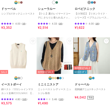
ノースリーブ
/
LL･13号以上あり
/
洗える
/
パーティー・結婚式・
ドゥーベル
シューラルー
ロペピクニック
二次会
/
セレモニー・入学式・卒
シンプルVネックニットベスト
【S-LL】夏のレイヤードコー
【UV対応】【リネンライク・
デに さらりと着られるメッシ
シリーズ】ペプラムジレベス
業式
/
レギュラー丈(トップス)
ュジレ
ト/通勤・セットアップ対応
4.00
4.33
4.00
（
1件
）
（
3件
）
（
3件
）
原産国
中国製
¥3,352
¥2,514
¥1,622
期間限定SALE
SALE
期間限定SALE
¥200ｸｰﾎﾟﾝ
イーストボーイ
ミニミニストア
ドゥーベル
綿ベスト〈12G/シャインマス
ニットベスト レディース ニッ
花刺繍デニムVネックベスト
カット女神/COOLMAX〉【ス
トジレ秋冬
¥4,042
クール】【学生】【通学】
予約
4.80
3.46
（
10件
）
（
13件
）
【学校】
¥3,575
¥1,490