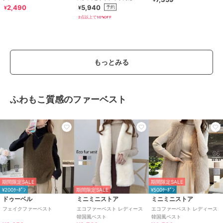
【mil/ミル】
2,490
5,940
予約
¥
¥
2点以上で10%OFF
もっとみる
ふわもこ質感のファーベスト
期間限定SALE
期間限定SALE
¥200ｸｰﾎﾟﾝ
期間限定SALE
¥500ｸｰﾎﾟﾝ
ドゥーベル
ミニミニストア
ミニミニストア
フェイクファーベスト
エコファーベスト レディース
エコファーベスト レディース
韓国風ベスト
韓国風ベスト