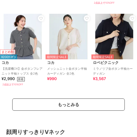
2点以上で10%OFF
まとめ割
¥200ｸｰﾎﾟﾝ
期間限定SALE
期間限定SALE
コカ
コカ
ロペピクニック
【洗濯機OK】金ボタンフレア
メッシュニット金ボタン半袖
ミラノリブ金ボタン半袖カー
ニット半袖トップス 全2色
カーディガン 全2色
ディガン
¥2,990
¥990
¥3,567
新着
2点以上で10%OFF
もっとみる
顔周りすっきりVネック