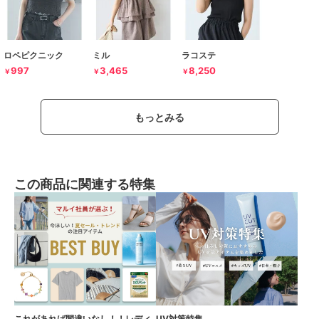
ロペピクニック
ミル
ラコステ
997
3,465
8,250
￥
￥
￥
もっとみる
この商品に関連する特集
これがあれば間違いなし！！レディ
UV対策特集