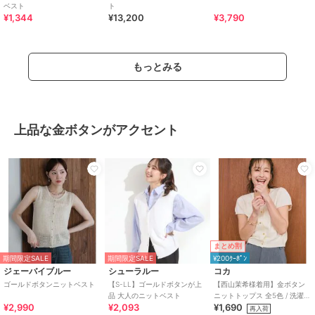
ベスト
ト
¥1,344
¥13,200
¥3,790
もっとみる
上品な金ボタンがアクセント
まとめ割
期間限定SALE
期間限定SALE
¥200ｸｰﾎﾟﾝ
ジェーバイブルー
シューラルー
コカ
ゴールドボタンニットベスト
【S-LL】ゴールドボタンが上
【西山茉希様着用】金ボタン
品 大人のニットベスト
ニットトップス 全5色 / 洗濯機
¥2,990
¥2,093
¥1,690
OK
再入荷