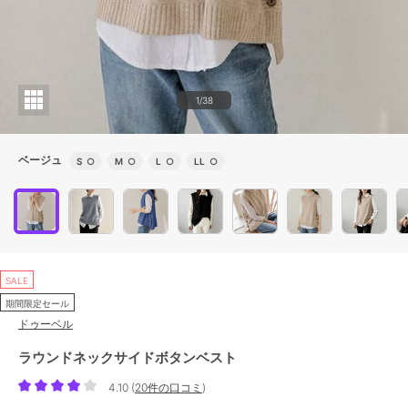
1/38
ベージュ
S
○
M
○
L
○
LL
○
SALE
期間限定セール
ドゥーベル
ラウンドネックサイドボタンベスト
4.10
(
20件の口コミ
)