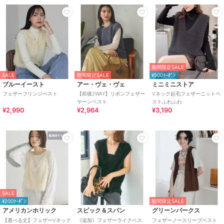
期間限定SALE
SALE
期間限定SALE
¥500ｸｰﾎﾟﾝ
ブルーイースト
アー・ヴェ・ヴェ
ミニミニストア
フェザーフリンジベスト
【前後2WAY】リボンフェザー
Vネック起毛フェザーニットベ
ヤーンベスト
ストふわふわ
¥2,990
¥2,964
¥3,190
SALE
¥200ｸｰﾎﾟﾝ
期間限定SALE
アメリカンホリック
スピック＆スパン
グリーンパークス
【選べる丈】フェザーVネック
《追加》フェザーライクベス
フェザーノースリーブベスト