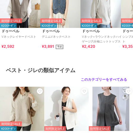
商品カテゴリ
トップス
／
ベスト・ジレ
性別タイプ
レディース
トップス
／
ベスト・ジレ
期間限定SALE
期間限定SALE
期間限定SALE
期間限定
カラー
ベージュ、グレー、ブルー、ブラ
¥200ｸｰﾎﾟﾝ
¥200ｸｰﾎﾟﾝ
¥200ｸｰﾎﾟﾝ
¥200ｸｰ
ック
ドゥーベル
ドゥーベル
ドゥーベル
ドゥ
Vネックレイヤードベスト
デニムVネックベスト
Vネック×ラウンドネックハイ
シンプ
サイズ
S,M,L,LL
ゲージ六分袖ニットトップス
ト
¥2,592
¥3,891
¥2,420
¥3,3
予約
素材
アクリル50%・レーヨン25%・ナ
イロン20%・ウール5%
商品のお取り扱い方法
ベスト・ジレの類似アイテム
特徴
トップス
ナイロン
/
ニット素材
/
アクリ
このカテゴリーをすべてみる
ル素材
/
レーヨン素材
/
無地
/
ノースリーブ
/
LL･13号以上あり
/
洗える
/
パーティー・結婚式・
二次会
/
セレモニー・入学式・卒
業式
/
レギュラー丈(トップス)
ベスト・ジレ
期間限定SALE
ナイロン
/
ニット素材
/
アクリ
¥200ｸｰﾎﾟﾝ
期間限定SALE
期間限定SALE
ル素材
/
レーヨン素材
/
無地
/