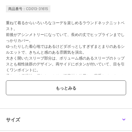
商品番号：CD013-31615
重ねて着るからいろいろなコーデを楽しめるラウンドネックニットベ
スト。
前後がアシンメトリーになっていて、長めの丈でヒップラインまでし
っかりカバー。
ゆったりした着心地ではあるけどダボっとしすぎずまとまりのあるシ
ルエットで、きちんと感のある雰囲気を演出。
大きく開いたスリーブ部分は、ボリューム感のあるスリーブのトップ
スとも相性抜群のデザイン。両サイドにボタンが付いていて、目を引
くワンポイントに。
柔らかく保温性に優れたアクリル混素材を使用し、薄手なインナーと
合わせてもしっかり暖かく着られます。
裾などのディテールにはリブ素材を使用し、上品な印象に。
落ち着いたカラー展開なので、お手持ちのトップスと合わせるだけ
で、トレンド感のある今っぽいスタイルに仕上がります。
サイズ
……………………