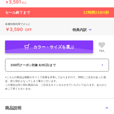
3,591
￥
税込
セール終了まで
22
時間
23
分
4
秒
各種特典利用でさらに
￥3,590
OFF
特典内訳
カラー・サイズを選ぶ
79人
200円クーポン対象
8/9(日)まで
※こちらの商品は複数のサイトで在庫を共有しておりますので、同時にご注文があった場
合、売り切れとなってしまう事がございます。
この場合は売り切れ商品のみ、ご注文をキャンセルさせていただいております。あらかじ
めご了承くださいませ。
商品説明