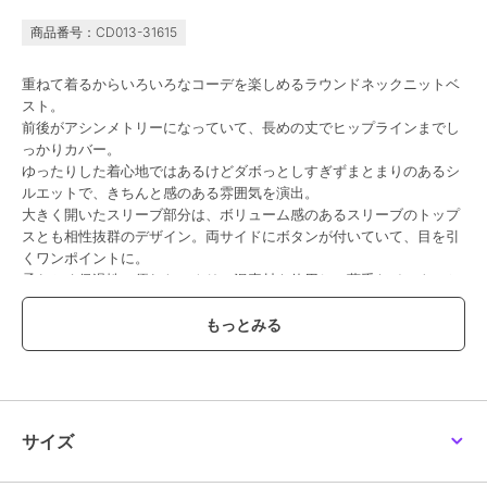
商品番号：CD013-31615
重ねて着るからいろいろなコーデを楽しめるラウンドネックニットベ
スト。
前後がアシンメトリーになっていて、長めの丈でヒップラインまでし
っかりカバー。
ゆったりした着心地ではあるけどダボっとしすぎずまとまりのあるシ
ルエットで、きちんと感のある雰囲気を演出。
大きく開いたスリーブ部分は、ボリューム感のあるスリーブのトップ
スとも相性抜群のデザイン。両サイドにボタンが付いていて、目を引
くワンポイントに。
柔らかく保温性に優れたアクリル混素材を使用し、薄手なインナーと
合わせてもしっかり暖かく着られます。
裾などのディテールにはリブ素材を使用し、上品な印象に。
落ち着いたカラー展開なので、お手持ちのトップスと合わせるだけ
で、トレンド感のある今っぽいスタイルに仕上がります。
サイズ
……………………