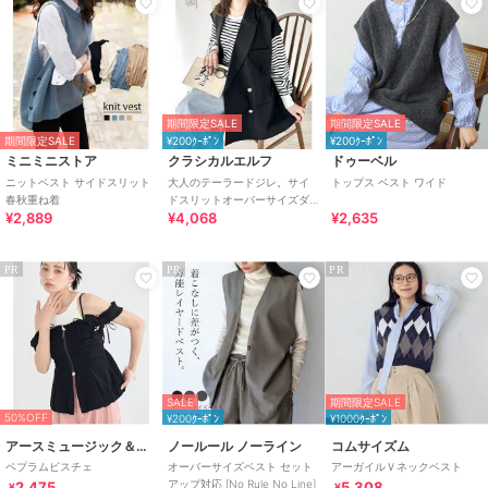
期間限定SALE
期間限定SALE
期間限定SALE
¥200ｸｰﾎﾟﾝ
¥200ｸｰﾎﾟﾝ
ミニミニストア
クラシカルエルフ
ドゥーベル
ニットベスト サイドスリット
大人のテーラードジレ。サイ
トップス ベスト ワイド
春秋重ね着
ドスリットオーバーサイズダ
¥2,889
¥4,068
¥2,635
ブルベスト
PR
PR
PR
SALE
期間限定SALE
50%OFF
¥200ｸｰﾎﾟﾝ
¥1000ｸｰﾎﾟﾝ
アースミュージック＆エコロジー
ノールール ノーライン
コムサイズム
ペプラムビスチェ
オーバーサイズベスト セット
アーガイルＶネックベスト
アップ対応 [No Rule No Line]
2,475
5,308
¥
¥