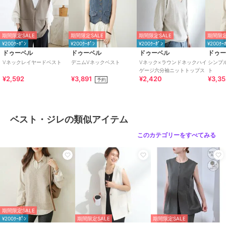
商品カテゴリ
トップス
／
ベスト・ジレ
性別タイプ
レディース
トップス
／
ベスト・ジレ
期間限定SALE
期間限定SALE
期間限定SALE
期間限定
カラー
グレー、ベージュ、ブルー、ブラ
¥200ｸｰﾎﾟﾝ
¥200ｸｰﾎﾟﾝ
¥200ｸｰﾎﾟﾝ
¥200ｸｰ
ック
ドゥーベル
ドゥーベル
ドゥーベル
ドゥ
Vネックレイヤードベスト
デニムVネックベスト
Vネック×ラウンドネックハイ
シンプ
サイズ
S,M,L,LL
ゲージ六分袖ニットトップス
ト
¥2,592
¥3,891
¥2,420
¥3,3
予約
素材
アクリル50%・レーヨン25%・ナ
イロン20%・ウール5%
商品のお取り扱い方法
ベスト・ジレの類似アイテム
特徴
トップス
ナイロン
/
ニット素材
/
アクリ
このカテゴリーをすべてみる
ル素材
/
レーヨン素材
/
無地
/
ノースリーブ
/
LL･13号以上あり
/
洗える
/
パーティー・結婚式・
二次会
/
セレモニー・入学式・卒
業式
/
レギュラー丈(トップス)
ベスト・ジレ
期間限定SALE
ナイロン
/
ニット素材
/
アクリ
¥200ｸｰﾎﾟﾝ
期間限定SALE
期間限定SALE
ル素材
/
レーヨン素材
/
無地
/