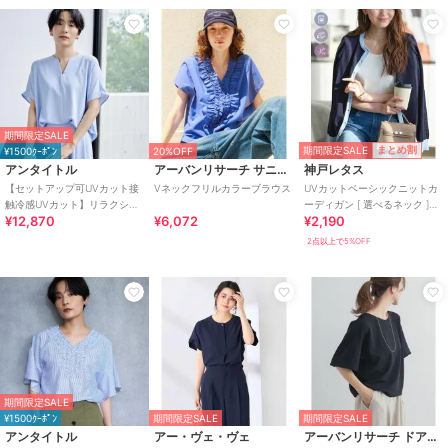
期間限定SALE
期間限定SALE
まとめ割
¥1500ｸｰﾎﾟﾝ
20%OFF
アンタイトル
アーバンリサーチ サニーレーベル
神戸レタス
【セットアップ可UVカット接
Vネックフリルカラーブラウス
UVカットベーシックニットカ
触冷感UVカット】リラクシー
ーディガン [ 選べるネック ]
¥12,870
¥6,072
¥2,190
キーVネックブラウス
[C6886]
2点以上で5%OFF
期間限定SALE
¥1500ｸｰﾎﾟﾝ
期間限定SALE
期間限定SALE
アンタイトル
アー・ヴェ・ヴェ
アーバンリサーチ ドアーズ