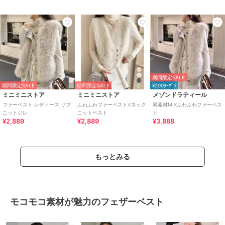
期間限定SALE
期間限定SALE
期間限定SALE
¥200ｸｰﾎﾟﾝ
ミニミニストア
ミニミニストア
メゾンドラティール
ファーベスト レディース リブ
ふわふわファーベストVネック
異素材MIXふわふわファーベス
ニットジレ
ニットベスト
ト
¥2,889
¥2,889
¥3,888
もっとみる
モコモコ素材が魅力のフェザーベスト