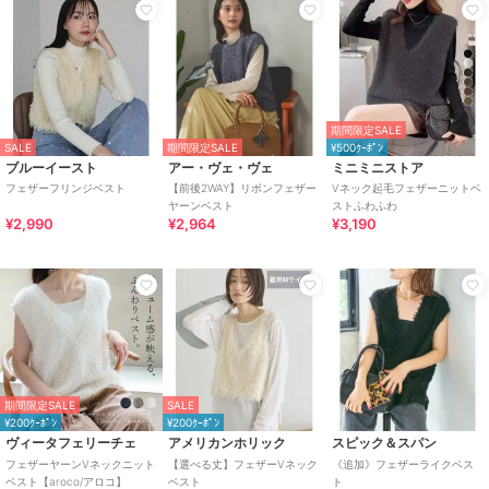
期間限定SALE
SALE
期間限定SALE
¥500ｸｰﾎﾟﾝ
ブルーイースト
アー・ヴェ・ヴェ
ミニミニストア
フェザーフリンジベスト
【前後2WAY】リボンフェザー
Vネック起毛フェザーニットベ
ヤーンベスト
ストふわふわ
¥2,990
¥2,964
¥3,190
期間限定SALE
SALE
¥200ｸｰﾎﾟﾝ
¥200ｸｰﾎﾟﾝ
ヴィータフェリーチェ
アメリカンホリック
スピック＆スパン
フェザーヤーンVネックニット
【選べる丈】フェザーVネック
《追加》フェザーライクベス
ベスト【aroco/アロコ】
ベスト
ト