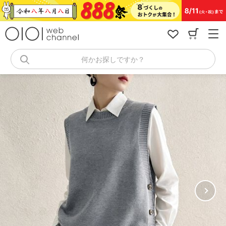
コ
ン
テ
ン
ツ
へ
何かお探しですか？
ス
キ
ッ
プ