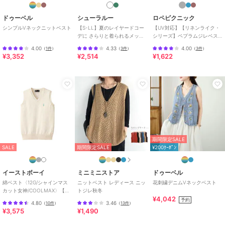
ノースリーブ
/
LL･13号以上あり
/
洗える
/
パーティー・結婚式・
ドゥーベル
シューラルー
ロペピクニック
二次会
/
セレモニー・入学式・卒
シンプルVネックニットベスト
【S-LL】夏のレイヤードコー
【UV対応】【リネンライク・
デに さらりと着られるメッシ
シリーズ】ペプラムジレベス
業式
/
レギュラー丈(トップス)
ュジレ
ト/通勤・セットアップ対応
4.00
4.33
4.00
（
1件
）
（
3件
）
（
3件
）
原産国
中国製
¥3,352
¥2,514
¥1,622
期間限定SALE
SALE
期間限定SALE
¥200ｸｰﾎﾟﾝ
イーストボーイ
ミニミニストア
ドゥーベル
綿ベスト〈12G/シャインマス
ニットベスト レディース ニッ
花刺繍デニムVネックベスト
カット女神/COOLMAX〉【ス
トジレ秋冬
¥4,042
クール】【学生】【通学】
予約
4.80
3.46
（
10件
）
（
13件
）
【学校】
¥3,575
¥1,490