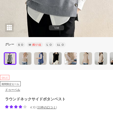
1/38
グレー
S
○
M
残り1点
L
○
LL
○
SALE
期間限定セール
ドゥーベル
ラウンドネックサイドボタンベスト
4.10
(
20件の口コミ
)