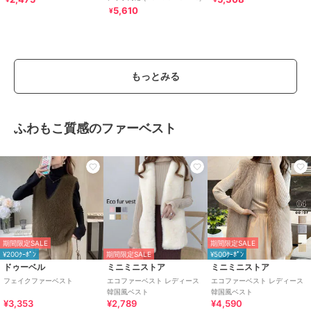
5,610
¥
もっとみる
ふわもこ質感のファーベスト
期間限定SALE
期間限定SALE
¥200ｸｰﾎﾟﾝ
期間限定SALE
¥500ｸｰﾎﾟﾝ
ドゥーベル
ミニミニストア
ミニミニストア
フェイクファーベスト
エコファーベスト レディース
エコファーベスト レディース
韓国風ベスト
韓国風ベスト
¥3,353
¥2,789
¥4,590