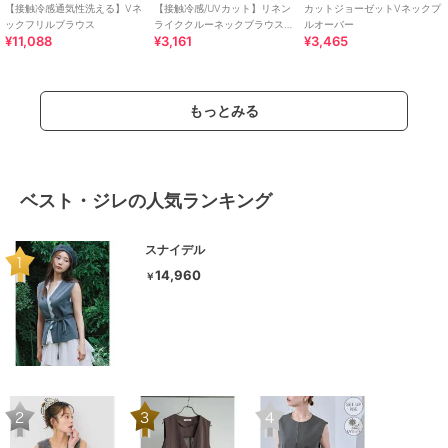
【接触冷感通気性洗える】Vネ
【接触冷感/UVカット】リネン
カットジョーゼットVネックプ
ックフリルブラウス
ライククルーネックブラウス
ルオーバー
¥11,088
¥3,161
¥3,465
【セットアップ対応/アンチピ
リング】
もっとみる
ベスト・ジレの人気ランキング
スナイデル
14,960
￥