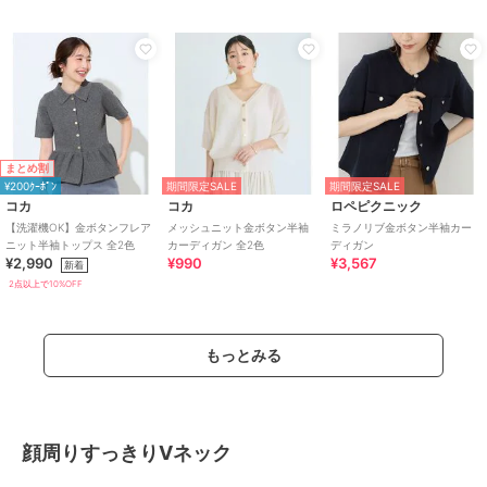
まとめ割
¥200ｸｰﾎﾟﾝ
期間限定SALE
期間限定SALE
コカ
コカ
ロペピクニック
【洗濯機OK】金ボタンフレア
メッシュニット金ボタン半袖
ミラノリブ金ボタン半袖カー
ニット半袖トップス 全2色
カーディガン 全2色
ディガン
¥2,990
¥990
¥3,567
新着
2点以上で10%OFF
もっとみる
顔周りすっきりVネック