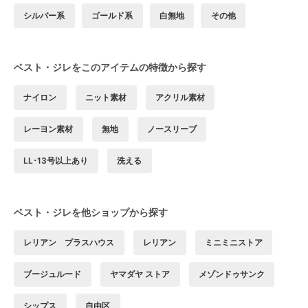
シルバー系
ゴールド系
白無地
その他
ベスト・ジレをこのアイテムの特徴から探す
ナイロン
ニット素材
アクリル素材
レーヨン素材
無地
ノースリーブ
LL･13号以上あり
洗える
ベスト・ジレを他ショップから探す
レリアン プラスハウス
レリアン
ミニミニストア
ブージュルード
ヤマダヤ ストア
メゾンドゥサンク
シップス
自由区