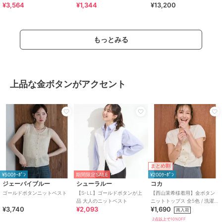
¥3,564
¥1,344
¥13,200
もっとみる
上品な金ボタンがアクセント
まとめ割
¥500ｸｰﾎﾟﾝ
期間限定SALE
¥200ｸｰﾎﾟﾝ
ジェーバイブルー
シューラルー
コカ
ゴールドボタンニットベスト
【S-LL】ゴールドボタンが上
【西山茉希様着用】金ボタン
品 大人のニットベスト
ニットトップス 全5色 / 洗濯機
¥3,740
¥2,093
¥1,690
OK
再入荷
2点以上で10%OFF