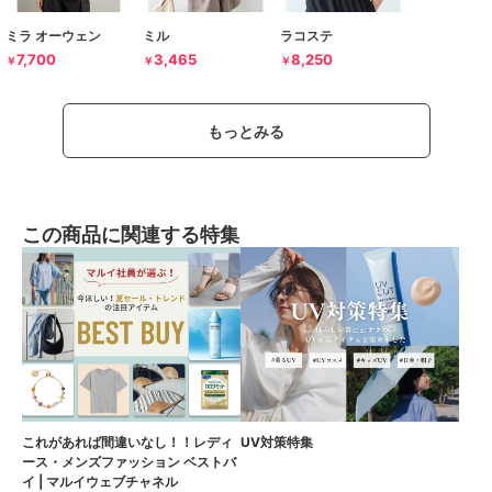
ミラ オーウェン
ミル
ラコステ
7,700
3,465
8,250
￥
￥
￥
もっとみる
この商品に関連する特集
これがあれば間違いなし！！レディ
UV対策特集
ース・メンズファッション ベストバ
イ | マルイウェブチャネル