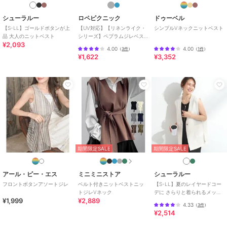
ノースリーブ
/
LL･13号以上あり
/
洗える
/
パーティー・結婚式・
シューラルー
ロペピクニック
ドゥーベル
二次会
/
セレモニー・入学式・卒
【S-LL】ゴールドボタンが上
【UV対応】【リネンライク・
シンプルVネックニットベスト
品 大人のニットベスト
シリーズ】ペプラムジレベス
業式
/
レギュラー丈(トップス)
¥2,093
ト/通勤・セットアップ対応
4.00
4.00
（
3件
）
（
1件
）
原産国
中国製
¥1,622
¥3,352
期間限定SALE
期間限定SALE
アール・ピー・エス
ミニミニストア
シューラルー
フロントボタンアソートジレ
ベルト付きニットベストニッ
【S-LL】夏のレイヤードコー
トジレVネック
デに さらりと着られるメッシ
¥1,999
¥2,889
ュジレ
4.33
（
3件
）
¥2,514