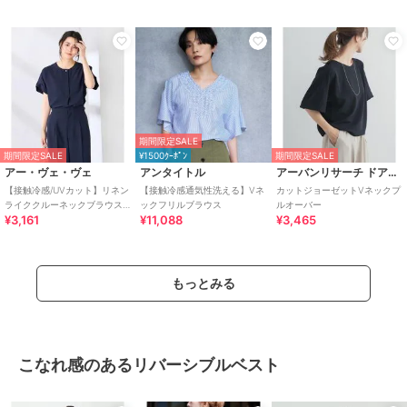
期間限定SALE
期間限定SALE
¥1500ｸｰﾎﾟﾝ
期間限定SALE
アー・ヴェ・ヴェ
アンタイトル
アーバンリサーチ ドアーズ
【接触冷感/UVカット】リネン
【接触冷感通気性洗える】Vネ
カットジョーゼットVネックプ
ライククルーネックブラウス
ックフリルブラウス
ルオーバー
¥3,161
¥11,088
¥3,465
【セットアップ対応/アンチピ
リング】
もっとみる
こなれ感のあるリバーシブルベスト