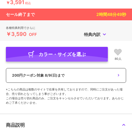
3,591
￥
税込
セール終了まで
2
時間
48
分
48
秒
各種特典利用でさらに
￥3,590
OFF
特典内訳
カラー・サイズを選ぶ
80人
200円クーポン対象
8/9(日)まで
※こちらの商品は複数のサイトで在庫を共有しておりますので、同時にご注文があった場
合、売り切れとなってしまう事がございます。
この場合は売り切れ商品のみ、ご注文をキャンセルさせていただいております。あらかじ
めご了承くださいませ。
商品説明