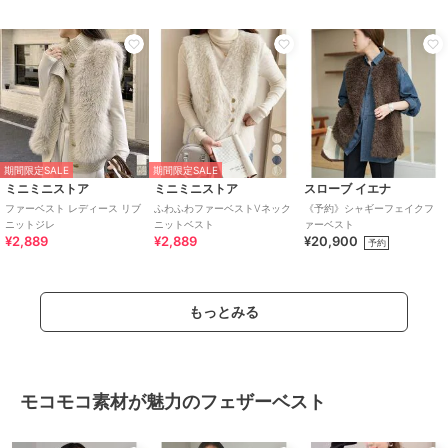
期間限定SALE
期間限定SALE
ミニミニストア
ミニミニストア
スローブ イエナ
ファーベスト レディース リブ
ふわふわファーベストVネック
《予約》シャギーフェイクフ
ニットジレ
ニットベスト
ァーベスト
¥2,889
¥2,889
¥20,900
予約
もっとみる
モコモコ素材が魅力のフェザーベスト