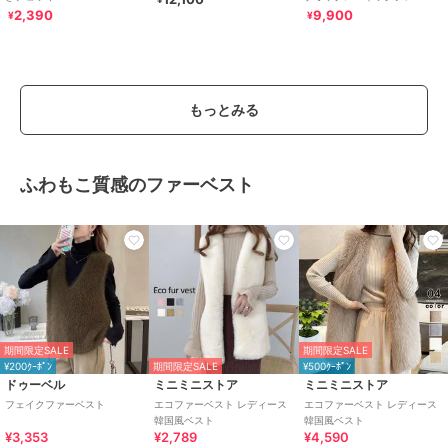
2,390
9,900
¥
¥
もっとみる
ふわもこ質感のファーベスト
期間限定SALE
期間限定SALE
¥200ｸｰﾎﾟﾝ
期間限定SALE
¥500ｸｰﾎﾟﾝ
ドゥーベル
ミニミニストア
ミニミニストア
フェイクファーベスト
エコファーベスト レディース
エコファーベスト レディース
韓国風ベスト
韓国風ベスト
¥3,353
¥2,789
¥4,590