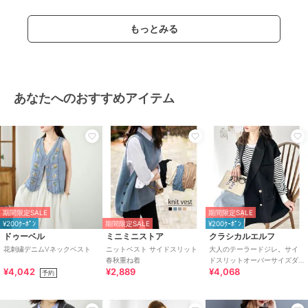
もっとみる
あなたへのおすすめアイテム
期間限定SALE
期間限定SALE
¥200ｸｰﾎﾟﾝ
期間限定SALE
¥200ｸｰﾎﾟﾝ
ドゥーベル
ミニミニストア
クラシカルエルフ
花刺繍デニムVネックベスト
ニットベスト サイドスリット
大人のテーラードジレ。サイ
春秋重ね着
ドスリットオーバーサイズダ
¥4,042
¥2,889
¥4,068
ブルベスト
予約