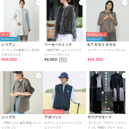
SALE
期間限定SALE
¥1500ｸｰﾎﾟﾝ
¥1000ｸｰﾎﾟﾝ
レリアン
ベーセーストック
K.T キヨコ タカセ
リバーシブル配色ジレ【25年
《追加予約》ムートンライク
エコファー リバーシブルジレ
10月カタログ】
リバーシブルベスト
¥49,500
¥9,900
¥44,550
予約
期間限定SALE
シップス
アダバット
サワアラモード
《予約》セミ 梳毛 配色 リバー
エアーシャットリバーシブル
【ベスト】 アウター ジャケッ
シブル ジレ
ニットベスト
ト ジレ 羽織り グレー モカ ノ