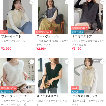
期間限定SALE
SALE
期間限定SALE
¥500ｸｰﾎﾟﾝ
ブルーイースト
アー・ヴェ・ヴェ
ミニミニストア
フェザーフリンジベスト
【前後2WAY】リボンフェザー
Vネック起毛フェザーニットベ
ヤーンベスト
ストふわふわ
¥2,990
¥2,964
¥3,190
期間限定SALE
SALE
¥200ｸｰﾎﾟﾝ
¥200ｸｰﾎﾟﾝ
ヴィータフェリーチェ
スピック＆スパン
アメリカンホリック
フェザーヤーンVネックニット
《追加》フェザーライクベス
【選べる丈】フェザーVネック
ベスト【aroco/アロコ】
ト
ベスト