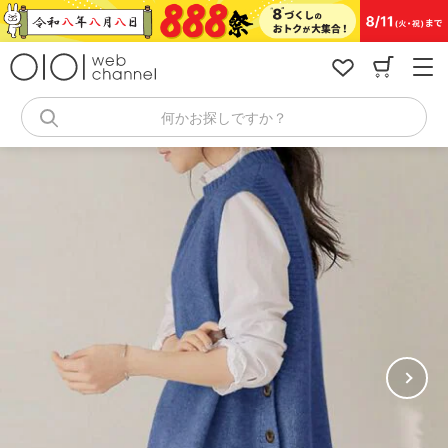
コ
ン
テ
ン
ツ
へ
何かお探しですか？
ス
キ
ッ
プ