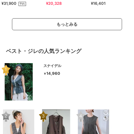
¥31,900
¥20,328
¥16,401
ースリーブ ボア リバーシブル
予約
ボア
もっとみる
ベスト・ジレの人気ランキング
スナイデル
14,960
￥