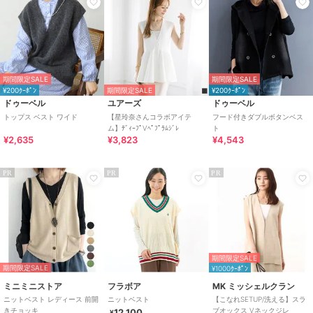
期間限定SALE
期間限定SALE
¥200ｸｰﾎﾟﾝ
期間限定SALE
¥200ｸｰﾎﾟﾝ
ドゥーベル
ユアーズ
ドゥーベル
トップス ベスト ワイド
【星玲奈さんコラボアイテ
フード付きダブルボタンベス
ム】ﾃﾞｨｰﾌﾟVﾍﾟﾌﾟﾗﾑｼﾞﾚ
ト
¥2,635
¥3,823
¥4,543
PR
PR
PR
期間限定SALE
期間限定SALE
¥1000ｸｰﾎﾟﾝ
ミニミニストア
フラボア
MK ミッシェルクラン
ニットベスト レディース 前開
ニットベスト
【こなれSETUP/洗える】スラ
きチョッキ
ブオックス Vネックジレ
12,100
¥