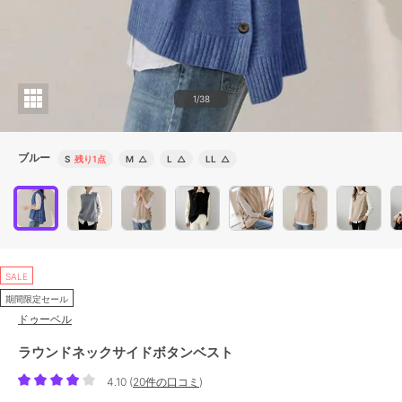
1/38
ブルー
S
残り1点
M
△
L
△
LL
△
SALE
期間限定セール
ドゥーベル
ラウンドネックサイドボタンベスト
4.10
(
20件の口コミ
)