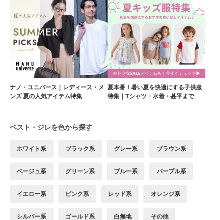
ナノ・ユニバース｜レディース・メ
夏本番！暑い夏を快適にする子供服
ンズ 夏の人気アイテム特集
特集｜Tシャツ・水着・甚平まで
ベスト・ジレを色から探す
ホワイト系
ブラック系
グレー系
ブラウン系
ベージュ系
グリーン系
ブルー系
パープル系
イエロー系
ピンク系
レッド系
オレンジ系
シルバー系
ゴールド系
白無地
その他