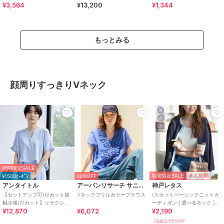
¥3,564
¥13,200
¥1,344
もっとみる
顔周りすっきりVネック
期間限定SALE
期間限定SALE
まとめ割
¥1500ｸｰﾎﾟﾝ
20%OFF
アンタイトル
アーバンリサーチ サニーレーベル
神戸レタス
【セットアップ可UVカット接
Vネックフリルカラーブラウス
UVカットベーシックニットカ
触冷感UVカット】リラクシー
ーディガン [ 選べるネック ]
¥12,870
¥6,072
¥2,190
キーVネックブラウス
[C6886]
2点以上で5%OFF