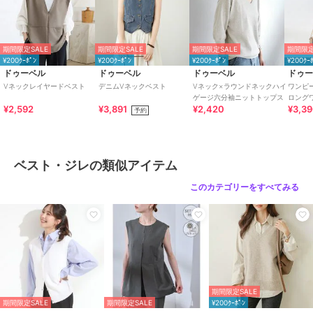
商品カテゴリ
トップス
／
ベスト・ジレ
性別タイプ
レディース
トップス
／
ベスト・ジレ
期間限定SALE
期間限定SALE
期間限定SALE
期間限定
カラー
ブルー、グレー、ベージュ、ブラ
¥200ｸｰﾎﾟﾝ
¥200ｸｰﾎﾟﾝ
¥200ｸｰﾎﾟﾝ
¥200ｸｰ
ック
ドゥーベル
ドゥーベル
ドゥーベル
ドゥ
Vネックレイヤードベスト
デニムVネックベスト
Vネック×ラウンドネックハイ
ワンピ
サイズ
S,M,L,LL
ゲージ六分袖ニットトップス
ロング
¥2,592
¥3,891
¥2,420
¥3,3
予約
素材
アクリル50%・レーヨン25%・ナ
イロン20%・ウール5%
商品のお取り扱い方法
ベスト・ジレの類似アイテム
特徴
トップス
ナイロン
/
ニット素材
/
アクリ
このカテゴリーをすべてみる
ル素材
/
レーヨン素材
/
無地
/
ノースリーブ
/
LL･13号以上あり
/
洗える
/
パーティー・結婚式・
二次会
/
セレモニー・入学式・卒
業式
/
レギュラー丈(トップス)
ベスト・ジレ
期間限定SALE
ナイロン
/
ニット素材
/
アクリ
期間限定SALE
期間限定SALE
¥200ｸｰﾎﾟﾝ
ル素材
/
レーヨン素材
/
無地
/