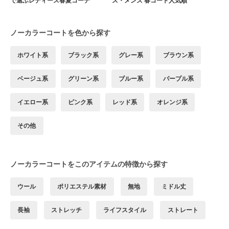
で選ぶレディース春夏コーデ
ス・メンズ 春コート人気順
ノーカラーコートを色から探す
ホワイト系
ブラック系
グレー系
ブラウン系
ベージュ系
グリーン系
ブルー系
パープル系
イエロー系
ピンク系
レッド系
オレンジ系
その他
ノーカラーコートをこのアイテムの特徴から探す
ウール
ポリエステル素材
無地
ミドル丈
長袖
ストレッチ
ライフスタイル
ストレート