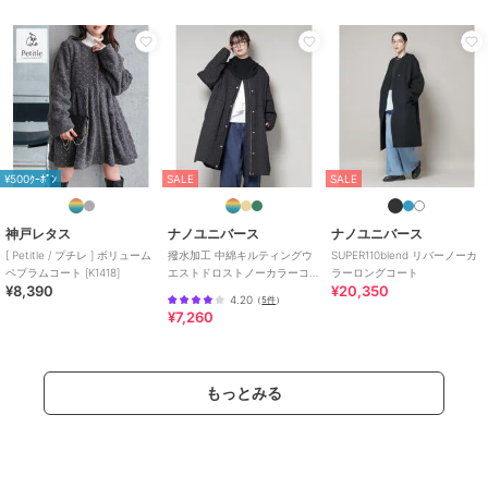
¥500ｸｰﾎﾟﾝ
SALE
SALE
神戸レタス
ナノユニバース
ナノユニバース
[ Petitle / プチレ ] ボリューム
撥水加工 中綿キルティングウ
SUPER110blend リバーノーカ
ペプラムコート [K1418]
エストドロストノーカラーコ
ラーロングコート
¥8,390
¥20,350
ート
4.20
（
5件
）
¥7,260
もっとみる