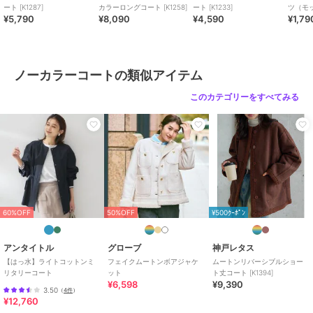
ート [K1287]
カラーロングコート [K1258]
ート [K1233]
ツ（モ
¥5,790
¥8,090
¥4,590
¥1,79
ック） [
ノーカラーコートの類似アイテム
このカテゴリーをすべてみる
60%OFF
50%OFF
¥500ｸｰﾎﾟﾝ
アンタイトル
グローブ
神戸レタス
【はっ水】ライトコットンミ
フェイクムートンボアジャケ
ムートンリバーシブルショー
リタリーコート
ット
ト丈コート [K1394]
¥6,598
¥9,390
3.50
（
4件
）
¥12,760