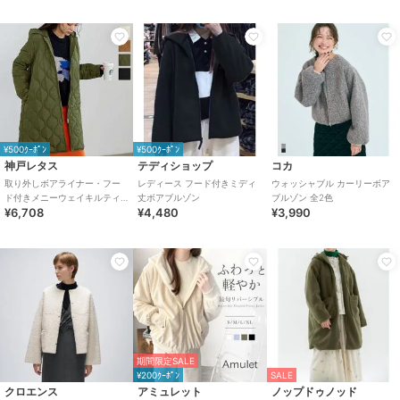
¥500ｸｰﾎﾟﾝ
¥500ｸｰﾎﾟﾝ
神戸レタス
テディショップ
コカ
取り外しボアライナー・フー
レディース フード付きミディ
ウォッシャブル カーリーボア
ド付きメニーウェイキルティ
丈ボアブルゾン
ブルゾン 全2色
¥6,708
¥4,480
¥3,990
ング中綿コート [K1153]
期間限定SALE
¥200ｸｰﾎﾟﾝ
SALE
クロエンス
アミュレット
ノップドゥノッド