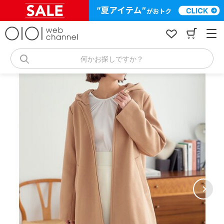
コ
ン
テ
ン
ツ
へ
何かお探しですか？
ス
キ
ッ
プ