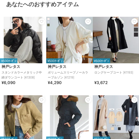
あなたへのおすすめアイテム
¥500ｸｰﾎﾟﾝ
¥500ｸｰﾎﾟﾝ
¥500ｸｰﾎﾟﾝ
神戸レタス
神戸レタス
神戸レタス
スタンドカラーメタリック中
ボリュームスリーブノーカラ
ロングケープコート [K1193]
綿ダウンコート [K1308]
ーブルゾン [K1219]
¥6,090
¥4,290
¥3,672