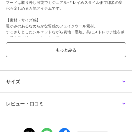
フードは取り外し可能でカジュアル-キレイめスタイルまで印象の変
化も楽しめる万能アイテムです。
【素材・サイズ感】
暖かみのあるなめらかな質感のフェイクウール素材。
すっきりとしたシルエットながら表地・裏地、共にストレッチ性を兼
ね備え着心地にこだわった一着。
お好きなサイズ感から選べるうれしい3size展開です◎
#コウベレタス
ブランド
神戸レタス
ショップ
神戸レタス
サイズ
商品カテゴリ
アウター・ジャケット・コート
／
ノーカラーコート
性別タイプ
レディース
レビュー・口コミ
アウター・ジャケット・コート
／
ノーカラーコート
カラー
キャメル、ラベンダーグレー、ブ
ラック、ミント、アイボリー、杢