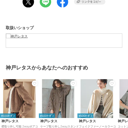
グレー
サイズ
M,L,XL
素材
(表地)ポリエステル100% (裏地)ポ
リエステル100%
取扱いショップ
商品のお取り扱い方法
特徴
アウター・ジャケット・コート
ウール
/
ポリエステル素材
/
無
地
/
ミドル丈
/
長袖
/
ストレッ
チ
/
ライフスタイル
/
ストレー
ト
/
セレモニー・入学式・卒業式
神戸レタスからあなたへのおすすめ
ノーカラーコート
ウール
/
ポリエステル素材
/
無
地
/
ミドル丈
/
長袖
/
ストレッ
チ
/
ライフスタイル
/
ストレー
ト
/
セレモニー・入学式・卒業式
原産国
中国
¥500ｸｰﾎﾟﾝ
¥500ｸｰﾎﾟﾝ
¥500ｸｰﾎﾟﾝ
神戸レタス
神戸レタス
神戸レタス
神戸
襟取り外し可能 2wayボアコ
ケープ取り外し2wayスタンド
フェイクファーノーカラーコ
コットン