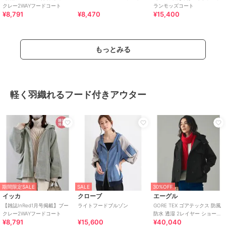
クレー2WAYフードコート
ランモッズコート
¥8,791
¥8,470
¥15,400
もっとみる
軽く羽織れるフード付きアウター
期間限定SALE
SALE
30%OFF
イッカ
クローブ
エーグル
【雑誌InRed1月号掲載】ブー
ライトフードブルゾン
GORE TEX ゴアテックス 防風
クレー2WAYフードコート
防水 透湿 2レイヤー ショート
¥8,791
¥15,600
¥40,040
トレンチコート / フード脱着