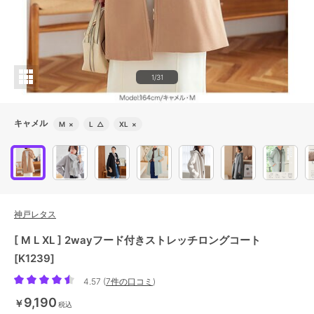
1/31
キャメル
M
×
L
△
XL
×
神戸レタス
[ M L XL ] 2wayフード付きストレッチロングコート
[K1239]
4.57
(
7件の口コミ
)
9,190
￥
税込