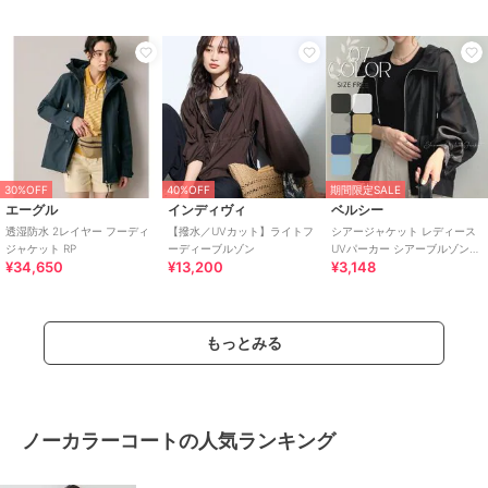
30%OFF
40%OFF
期間限定SALE
エーグル
インディヴィ
ベルシー
透湿防水 2レイヤー フーディ
【撥水／UVカット】ライトフ
シアージャケット レディース
ジャケット RP
ーディーブルゾン
UVパーカー シアーブルゾン
¥34,650
¥13,200
¥3,148
フードライトアウター 春夏 羽
織り
もっとみる
ノーカラーコートの人気ランキング