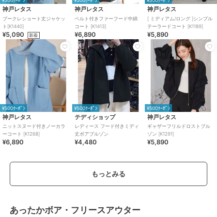
¥500ｸｰﾎﾟﾝ
¥500ｸｰﾎﾟﾝ
¥500ｸｰﾎﾟﾝ
神戸レタス
神戸レタス
神戸レタス
ブークレショート丈ジャケッ
ベルト付きファーフード中綿
[ ミディアム/ロング ]シンプル
ト[K1440]
コート [K1413]
テーラードコート [K1189]
¥5,090
¥6,890
¥5,890
新着
¥500ｸｰﾎﾟﾝ
¥500ｸｰﾎﾟﾝ
¥500ｸｰﾎﾟﾝ
神戸レタス
テディショップ
神戸レタス
ニットスヌード付きノーカラ
レディース フード付きミディ
ギャザーフリルドロストブル
ーコート [K1268]
丈ボアブルゾン
ゾン [K1291]
¥6,890
¥4,480
¥5,890
もっとみる
あったかボア・フリースアウター