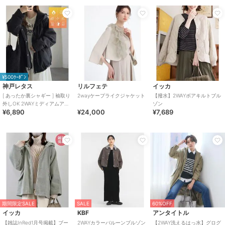
¥500ｸｰﾎﾟﾝ
神戸レタス
リルフェテ
イッカ
[ あったか裏シャギー ] 袖取り
2wayケープライクジャケット
【撥水】2WAYボアキルトブル
外しOK 2WAYミディアムアウ
ゾン
¥6,890
¥24,000
¥7,689
ター [K1380]
期間限定SALE
SALE
60%OFF
イッカ
KBF
アンタイトル
【雑誌InRed1月号掲載】ブー
2WAYカラーバルーンブルゾン
【2WAY洗えるはっ水】グログ