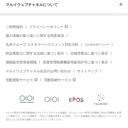
マルイウェブチャネルについて
ご利用規約
プライバシーポリシー
個人情報の取り扱いに関する同意条項
丸井グループ カスタマーハラスメント対応方針
cookieポリシー
特定商取引に関する法律に基づく表示
古物営業法に基づく表示
酒類販売管理者標識
高度管理医療機器等販売許可に基づく表示
マルイウェブチャネル出店のお問い合わせ
サイトマップ
宅配買取サービス
宅配収納サービス
※セール商品の比較対象価格はマルイウェブチャネル旧価格、またはメーカー希望小売価格に現在の消費税を加算
した価格です。※セール期間中、予告なく価格が変更となる場合・マルイ店舗価格と異なる場合がございます。お
支払いはご注文時の価格となりますのでご了承ください。