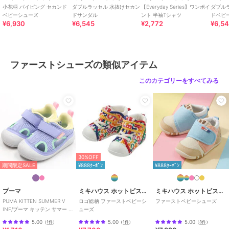
★ブランドのお気に入り登録
小花柄 パイピング セカンド
ダブルラッセル 水抜けセカン
【Everyday Series】ワンポイ
ダブル
新商品や再入荷などの情報を受け取ることができますので、ぜひご登
ベビーシューズ
ドサンダル
ント 半袖Tシャツ
ドベビ
¥6,930
¥6,545
¥2,772
¥6,5
録ください♪
この商品は無料ギフトサービスの対象商品です
>>無料ギフトサービスについての詳細はこちら
ファーストシューズの類似アイテム
このカテゴリーをすべてみる
ブランド
ミキハウス ホットビスケッツ
ショップ
ミキハウス ホットビスケッツ
商品カテゴリ
ベビーシューズ
／
ファーストシ
ューズ
性別タイプ
ガールズ
ベビーシューズ
／
ファーストシ
30%OFF
ューズ
期間限定SALE
¥888ｸｰﾎﾟﾝ
¥888ｸｰﾎﾟﾝ
ガールズ
ベビーシューズ
／
ファーストシ
プーマ
ミキハウス ホットビスケッツ
ミキハウス ホットビスケッツ
ューズ
PUMA KITTEN SUMMER V
ロゴ総柄 ファーストベビーシ
ファーストベビーシューズ
カラー
赤、白
INF/プーマ キッテン サマー V
ューズ
インファント
5.00
5.00
5.00
（
1件
）
（
1件
）
（
3件
）
サイズ
5サイズ展開