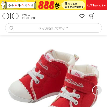
コ
ン
テ
ン
ツ
へ
何かお探しですか？
ス
キ
ッ
プ