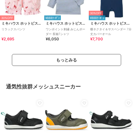
30%OFF
30%OFF
¥888ｸｰﾎﾟﾝ
¥888ｸｰﾎﾟﾝ
ミキハウス ホットビスケッツ
ミキハウス ホットビスケッツ
ミキハウス ホットビスケッツ
リラックスパンツ
ワンポイント刺繍 みじんボー
蝶ネクタイ＆サスペンダー 7分
ダー 長袖Tシャツ
丈カバーオール
¥2,695
¥6,050
¥7,700
もっとみる
通気性抜群メッシュスニーカー