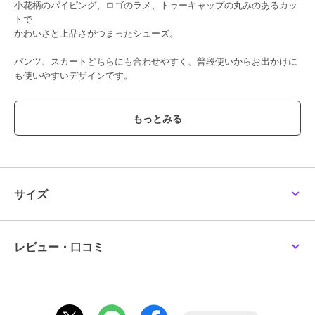
小花柄のパイピング、ロゴのラメ、トゥーキャップの丸みのあるカッ
トで
かわいさと上品さがつまったシューズ。
パンツ、スカートどちらにも合わせやすく、普段使いからお出かけに
も使いやすいデザインです。
通年履けるキャンバス素材。
●お名前が書けるネームタグ付き
●靴箱付き(ご奉仕品につきましては付属していない場合がございま
す。)
サイズ
～ファーストシューズ～
よちよちあんよを始めた赤ちゃんに。
■ゆとりと丸みのあるつま先
レビュー・口コミ
着地するたびに広がる赤ちゃんの足の指。
この指の動きを妨げることなく指を使って地面をつかむように歩ける
ようにしています。
■しっかりしたカウンター（シューズのかかと部分）