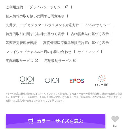
ご利用規約
プライバシーポリシー
個人情報の取り扱いに関する同意条項
丸井グループ カスタマーハラスメント対応方針
cookieポリシー
特定商取引に関する法律に基づく表示
古物営業法に基づく表示
酒類販売管理者標識
高度管理医療機器等販売許可に基づく表示
マルイウェブチャネル出店のお問い合わせ
サイトマップ
宅配買取サービス
宅配収納サービス
※セール商品の比較対象価格はマルイウェブチャネル旧価格、またはメーカー希望小売価格に現在の消費税を加算
した価格です。※セール期間中、予告なく価格が変更となる場合・マルイ店舗価格と異なる場合がございます。お
支払いはご注文時の価格となりますのでご了承ください。
カラー・サイズを選ぶ
Copyright All Rights Reserved. MARUI Co., Ltd
8人