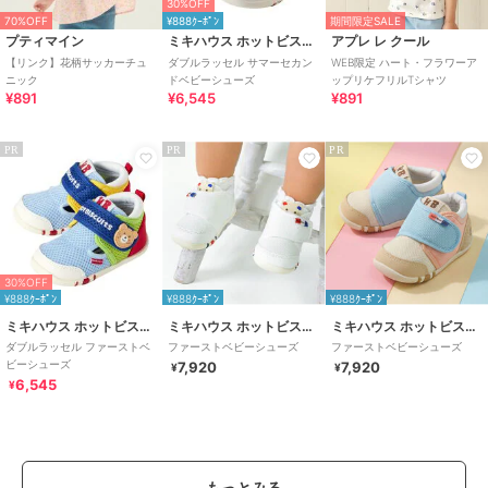
30%OFF
70%OFF
¥888ｸｰﾎﾟﾝ
期間限定SALE
プティマイン
ミキハウス ホットビスケッツ
アプレ レ クール
【リンク】花柄サッカーチュ
ダブルラッセル サマーセカン
WEB限定 ハート・フラワーア
ニック
ドベビーシューズ
ップリケフリルTシャツ
¥891
¥6,545
¥891
PR
PR
PR
30%OFF
¥888ｸｰﾎﾟﾝ
¥888ｸｰﾎﾟﾝ
¥888ｸｰﾎﾟﾝ
ミキハウス ホットビスケッツ
ミキハウス ホットビスケッツ
ミキハウス ホットビスケッツ
ダブルラッセル ファーストベ
ファーストベビーシューズ
ファーストベビーシューズ
ビーシューズ
7,920
7,920
¥
¥
6,545
¥
もっとみる