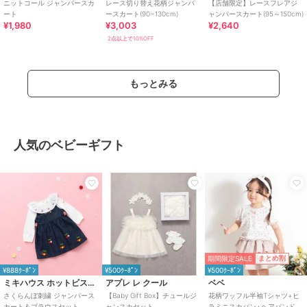
ニットコール ジャンパースカ
レース切り替え花柄ジャンパ
【店舗限定】レースフレアジ
ート
ースカート(90~130cm)
ャンパースカート(95～150cm)
¥1,980
¥3,003
¥2,640
2点以上で10%OFF
もっとみる
人気のベビーギフト
期間限定SALE
まとめ割
¥888ｸｰﾎﾟﾝ
¥500ｸｰﾎﾟﾝ
¥500ｸｰﾎﾟﾝ
ミキハウス ホットビスケッツ
アプレ レ クール
ベベ
さくらんぼ刺繍 ジャンパース
【Baby Gift Box】チュールジ
花柄ワッフル半袖Tシャツ+ヒ
カート＆ブラウスセット
ャンスカセット
ラミニスカパン+ヘアバンドセ