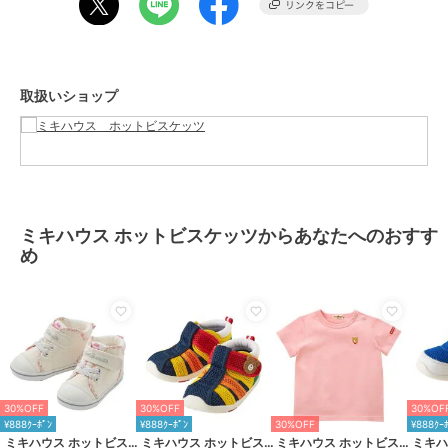
大きく固めのカウンターで、傾きやすい赤ちゃんの足をまっすぐ支
え、
シューズとの一体感を高めて歩行を安定させます。
取扱いショップ
■フレックスソール
赤ちゃんの足が曲がる位置で、曲がる柔軟なソールは
スムーズな歩行を助け、土踏まずの形成を促します。
■つま先のそり返し
つま先が少しあがっているので、歩き始めの赤ちゃんがつまずきにく
い。
ミキハウス ホットビスケッツからあなたへのおすす
め
■甲は面ファスナー
大きくベルトが開き、履かせやすくなっています。
面ファスナーで調節できるので、甲高の赤ちゃんの足にもフィットし
ます。
※面ファスナーとは、マジックテープのことです。
(「マジックテープ」は（株）クラレの登録商標です。)
30%OFF
30%OFF
30%OF
★商品のお気に入り登録
¥888ｸｰﾎﾟﾝ
¥888ｸｰﾎﾟﾝ
30%OFF
¥888ｸｰ
登録すると、完売しても再入荷時に通知を受け取ることができます。
ミキハウス ホットビスケッツ
ミキハウス ホットビスケッツ
ミキハウス ホットビスケッツ