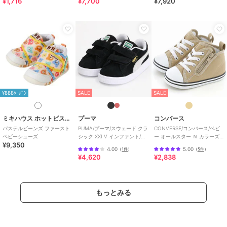
¥1,716
¥7,700
¥7,920
素材
白/赤：（皮革部分） 合成皮革、
（底材の種類） ゴム底
商品のお取り扱い方法
原産国
中国
¥888ｸｰﾎﾟﾝ
SALE
SALE
ミキハウス ホットビスケッツ
プーマ
コンバース
パステルビーンズ ファースト
PUMA/プーマ/スウェード クラ
CONVERSE/コンバース/ベビ
ベビーシューズ
シック XXI V インファント/ベ
ー オールスター Ｎ カラーズ
¥9,350
ビー
Ｚ
4.00
5.00
（
1件
）
（
5件
）
¥4,620
¥2,838
もっとみる