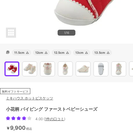
1/16
赤
11.5cm
△
12cm
△
12.5cm
△
13cm
△
13.5cm
△
無料ギフトサービス
ミキハウス ホットビスケッツ
小花柄 パイピング ファーストベビーシューズ
4.00
(
1件の口コミ
)
9,900
￥
税込