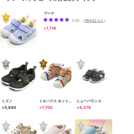
プーマ
5.00
（
1件の口コミ
）
1,716
￥
ミズノ
ミキハウス ホットビスケッツ
ニューバランス
5,940
7,700
4,378
￥
￥
￥