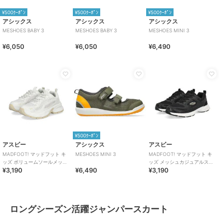
¥500ｸｰﾎﾟﾝ
¥500ｸｰﾎﾟﾝ
¥500ｸｰﾎﾟﾝ
アシックス
アシックス
アシックス
MESHOES BABY 3
MESHOES BABY 3
MESHOES MINI 3
¥6,050
¥6,050
¥6,490
¥500ｸｰﾎﾟﾝ
アスビー
アシックス
アスビー
MADFOOT! マッドフット キ
MESHOES MINI 3
MADFOOT! マッドフット キ
ッズ ボリュームソールメッシ
ッズ メッシュカジュアルスニ
¥3,190
¥6,490
¥3,190
ュスニーカー【幅広3E】厚底
ーカー【軽量/幅広3E】子供靴
ひも靴
ロングシーズン活躍ジャンパースカート