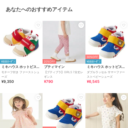
あなたへのおすすめアイテム
30%OFF
¥888ｸｰﾎﾟﾝ
20%OFF
¥888ｸｰﾎﾟﾝ
ミキハウス ホットビスケッツ
プティマイン
ミキハウス ホットビスケッツ
モチーフ付き ファーストシュ
【プティプラ】GIRLS 7分丈レ
ダブルラッセル サマーファー
ーズ
ギンス
ストベビーシューズ
¥9,350
¥790
¥6,545