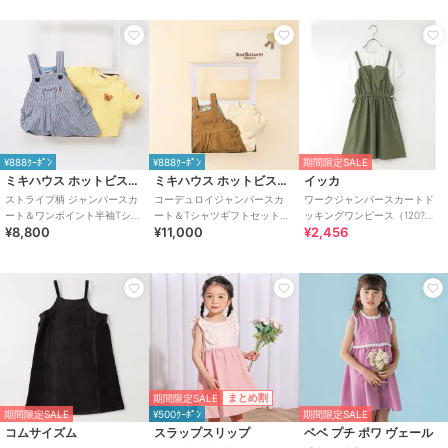
¥888ｸｰﾎﾟﾝ
¥888ｸｰﾎﾟﾝ
期間限定SALE
ミキハウス ホットビスケッツ
ミキハウス ホットビスケッツ
イッカ
ストライプ柄 ジャンパースカ
コーデュロイジャンパースカ
ワークジャンパースカートド
ート＆ワンポイント半袖Tシャ
ート＆Tシャツギフトセット
ッキングワンピース（120?
¥8,800
¥11,000
¥2,456
ツセット【BOX付き】
【BOX付き】
160cm）
期間限定SALE
まとめ割
期間限定SALE
¥500ｸｰﾎﾟﾝ
期間限定SALE
コムサイズム
スラップスリップ
ベベ プチ ポワ ヴェール