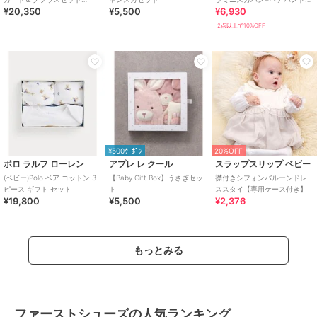
¥20,350
¥5,500
¥6,930
【BOX付き】
ット(80~90cm)
2点以上で10%OFF
¥500ｸｰﾎﾟﾝ
20%OFF
ポロ ラルフ ローレン
アプレ レ クール
スラップスリップ ベビー
(ベビー)Polo ベア コットン 3
【Baby Gift Box】うさぎセッ
襟付きシフォンバルーンドレ
ピース ギフト セット
ト
ススタイ【専用ケース付き】
¥19,800
¥5,500
¥2,376
もっとみる
ファーストシューズの人気ランキング