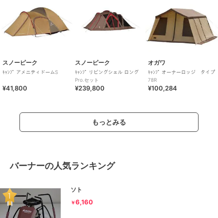
スノーピーク
スノーピーク
オガワ
ｷｬﾝﾌﾟ アメニティドームS
ｷｬﾝﾌﾟ リビングシェル ロング
ｷｬﾝﾌﾟ オーナーロッジ タイプ
Pro.セット
78R
¥41,800
¥239,800
¥100,284
もっとみる
バーナーの人気ランキング
ソト
6,160
￥