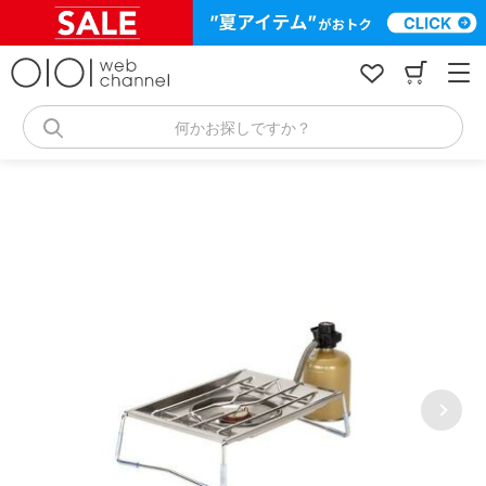
コ
ン
テ
ン
ツ
へ
何かお探しですか？
ス
キ
ッ
プ