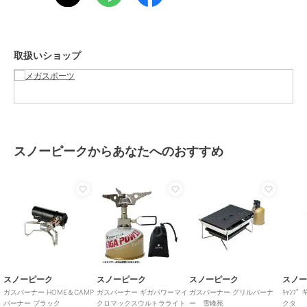
ショップ
メガスポーツ
商品カテゴリ
キャンプ レジャー
／
バーナー
カラー
.
取扱いショップ
サイズ
.
素材
-
商品のお取り扱い方法
原産国
-
スノーピークからあなたへのおすすめ
スノーピーク
スノーピーク
スノーピーク
スノ
ガスバーナー HOME＆CAMP
ガスバーナー ギガパワーマイ
ガスバーナー グリルバーナ
ｷｬﾝﾌ
バーナー ブラック
クロマックスウルトラライト
ー 雪峰苑
クタ