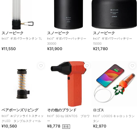
スノーピーク
スノーピーク
スノーピーク
ｷｬﾝﾌﾟ ギガパワーランタン TL
ｷｬﾝﾌﾟ ギガパワーバッテリー
ｷｬﾝﾌﾟ ギガパワーバッテリー
30000
15000
¥11,550
¥31,900
¥21,780
ベアボーンズリビング
その他のブランド
ロゴス
ｷｬﾝﾌﾟ エジソンライトスティッ
ｷｬﾝﾌﾟ SG by GENTOS ブロワ
ｷｬﾝﾌﾟ LOGOS キャロットラン
クLED タンブルスティール
ー
タン
¥10,560
¥8,778
¥2,970
新着