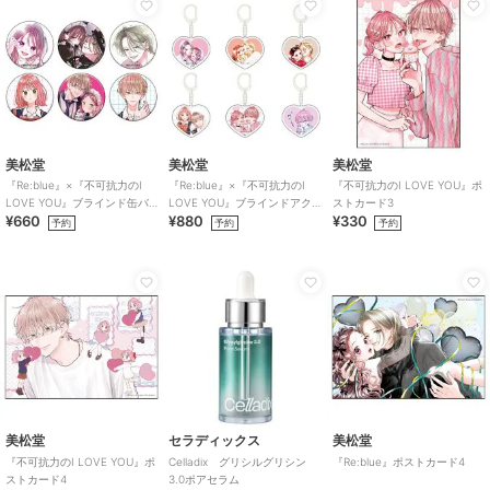
美松堂
美松堂
美松堂
『Re:blue』×『不可抗力のI
『Re:blue』×『不可抗力のI
『不可抗力のI LOVE YOU』ポ
LOVE YOU』ブラインド缶バ
LOVE YOU』ブラインドアク
ストカード3
¥660
¥880
¥330
ッジ（全6種）
リルキーホルダー（全6種）
予約
予約
予約
美松堂
セラディックス
美松堂
『不可抗力のI LOVE YOU』ポ
Celladix グリシルグリシン
『Re:blue』ポストカード4
ストカード4
3.0ポアセラム