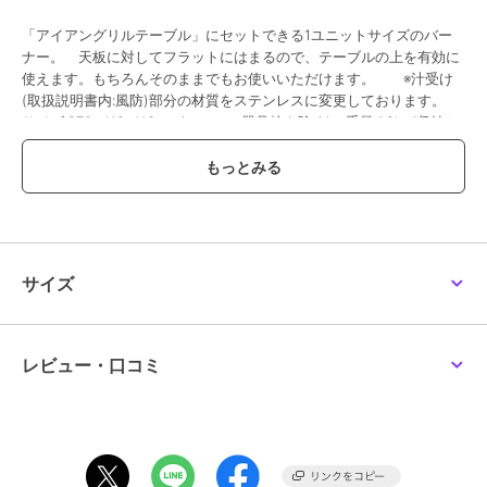
「アイアングリルテーブル」にセットできる1ユニットサイズのバー
ナー。 天板に対してフラットにはまるので、テーブルの上を有効に
使えます。もちろんそのままでもお使いいただけます。 ※汁受け
(取扱説明書内:風防)部分の材質をステンレスに変更しております。
サイズ:270×410×110mm(ホース、器具栓を除く) 重量:1.9kg(収納ケ
ースを除く) セット内容:バーナー本体、収納ケース、結束用バン
ド ●材質:ステンレス、ブラス、アルミ、スチール、樹脂 ●セット
内容:バーナー本体、収納ケース、結束用バンド ●サイ
ズ:270×410×110mm(ホース、器具栓を除く) ●重量:1.9kg(収納ケー
スを除く) ●出力:3000kcal/h ●対応鍋径:φ23cm以下/ダッチオー
ブン使用不可 ●専用容器:スノーピーク専用容器 GP-500GR/ギガパ
ワーガス500プロイソ、GP-250GR/ギガパワーガス250プロイソ、
サイズ
GP-500SR/ギガパワーガス500イソ、GP-250SR/ギガパワーガス250
イソ ●燃焼時間:GP-500GR/210分、GP-250GR/110分 ※オンライ
ンショップでご購入の際のスノーピークポイントは付与されませ
ん。 品番 GS-450R
レビュー・口コミ
【GS-450R】
ブランド
スノーピーク