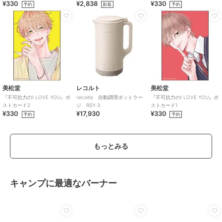
¥330
¥2,838
¥330
予約
新着
予約
美松堂
レコルト
美松堂
『不可抗力のI LOVE YOU』ポ
recolte 自動調理ポットラー
『不可抗力のI LOVE YOU』ポ
ストカード2
ジ RSY-3
ストカード1
¥330
¥17,930
¥330
予約
予約
もっとみる
キャンプに最適なバーナー