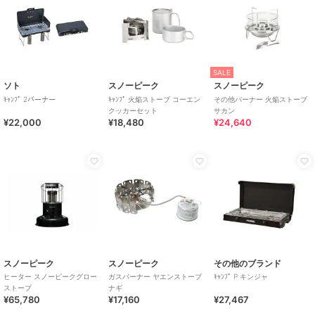
SALE
ソト
スノーピーク
スノーピーク
ｷｬﾝﾌﾟ 2バーナー
ｷｬﾝﾌﾟ 火焔ストーブ コーエン
その他バーナー 火焔ストーブ
クッカーセット
サカン
¥22,000
¥18,480
¥24,640
スノーピーク
スノーピーク
その他のブランド
ヒーター スノーピークグロー
ガスバーナー ヤエンストーブ
ｷｬﾝﾌﾟ P キンジャ
ストーブ
ナギ
¥65,780
¥17,160
¥27,467