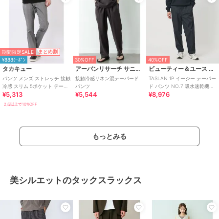
期間限定SALE
まとめ割
¥888ｸｰﾎﾟﾝ
30%OFF
40%OFF
タカキュー
アーバンリサーチ サニーレーベル
ビューティー＆ユース ユナイテッドアローズ
パンツ メンズ ストレッチ 接触
接触冷感リネン混テーパード
TASLAN 1P イージー テーパー
冷感 スリム 5ポケット テーパ
パンツ
ド パンツ NO.7 吸水速乾機能
¥5,313
¥5,544
¥8,976
ード ヘリンボン + クール
付き
2点以上で10%OFF
もっとみる
美シルエットのタックスラックス