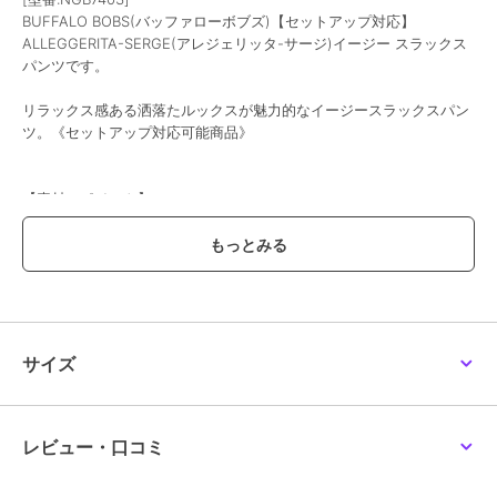
BUFFALO BOBS(バッファローボブズ)【セットアップ対応】
ALLEGGERITA-SERGE(アレジェリッタ-サージ)イージー スラックス
パンツです。
リラックス感ある洒落たルックスが魅力的なイージースラックスパン
ツ。《セットアップ対応可能商品》
【素材のポイント】
さらりとした肌触りの良いポリエステル素材を採用。
通気性が良く吸水・吸湿性に優れていて、汗をかいても肌に張り付か
ず快適に過ごすことが出来ます。
【デザインのポイント】
やや細身のテーパードシルエットパンツ。
サイズ
ウエストサイドがゴム仕様のイージースタイル。
さらりとＴシャツと合わせるだけで大人カジュアルな雰囲気になりま
レビュー・口コミ
す。