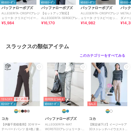
¥888ｸｰﾎﾟﾝ
¥888ｸｰﾎﾟﾝ
¥888ｸｰﾎﾟﾝ
¥888ｸｰ
是非、お気に入り登録とブランド登録をしてみてはいかがでしょう
バッファローボブズ
バッファローボブズ
バッファローボブズ
バッ
か。
ALLEGERITA-CRISPY(アレジ
【セットアップ対応】
ALLEGERITA-CRISPY(アレジ
META
ェリータ-クリスピー)イージ
ALLEGGERITA-SERGE(アレジ
ェリータ-クリスピー)セット
ダメー
¥5,984
¥16,170
¥14,982
¥14,3
ーパンツ
ェリッタ-サージ)
アップ ジャケット
ー
期間限定セール開催中
この商品は無料ギフトサービスの対象商品です
>>無料ギフトサービスについての詳細はこちら
スラックスの類似アイテム
ブランド
バッファローボブズ
このカテゴリーをすべてみる
ショップ
バッファローボブズ
商品カテゴリ
パンツ
／
スラックス
性別タイプ
メンズ
パンツ
／
スラックス
レディース
パンツ
／
スラックス
15%OFF
まとめ割
期間限定SALE
カラー
ブラック、チャコール
¥200ｸｰﾎﾟﾝ
¥888ｸｰﾎﾟﾝ
SALE
サイズ
1-2,2-3,3-4
コカ
バッファローボブズ
コカ
素材
ポリエステル100%
【伊藤千晃様着用】3Dサマー
ALLEGGERITA-MAT
【限定値下げ】イージーケア
商品のお取り扱い方法
テーパードパンツ 全4色 / 接触
WORSTED(アレジェリータ-マ
3Dストレッチハイウエストパ