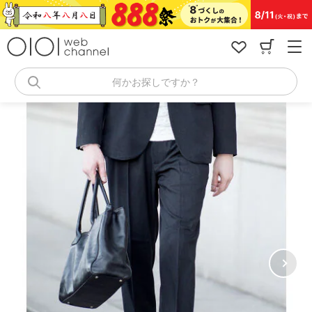
コ
ン
テ
ン
ツ
へ
何かお探しですか？
ス
キ
ッ
プ