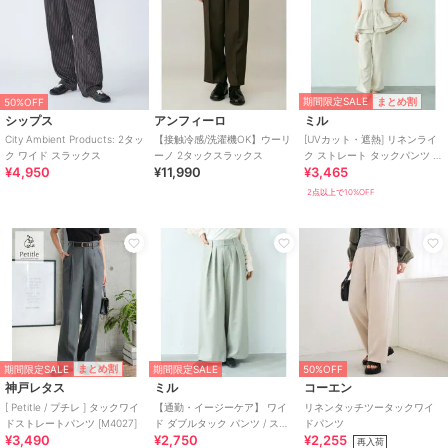
期間限定SALE
まとめ割
50%OFF
シップス
アンフィーロ
ミル
City Ambient Products: 2タッ
【接触冷感/洗濯機OK】ウーリ
[UVカット・遮熱] リネンライ
ク ワイド スラックス
ーノ 2タックスラックス
ク ストレート タックパンツ /
¥4,950
¥11,990
¥3,465
セットアップ【mil/ミル】
2点以上で10%OFF
期間限定SALE
まとめ割
期間限定SALE
50%OFF
神戸レタス
ミル
コーエン
[ Petitle / プチレ ] タックワイ
【通勤・イージーケア】 ワイ
リネンタッチツータックワイ
ドストレートパンツ [M4027]
ド ダブルタック パンツ / スラ
ドパンツ
¥3,490
¥2,750
¥2,255
ックス 【mil (ミル)】
再入荷