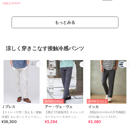
2点以上で5%OFF
もっとみる
涼しく穿きこなす接触冷感パンツ
期間限定SALE
期間限定SALE
Ｊプレス
アー・ヴェ・ヴェ
イッカ
【ストレッチ性 / 洗える / 接触
【累計3万枚販売】ストレッチ
【雑誌MonoMax5月号掲載】
冷感】エレガントラミーコン
コードレーン５ポケット
GOKU楽パンツ EASY
¥36,300
¥3,294
¥3,380
フォート スラックス
SOUKAIベーシックアンクルパ
STRETCH 冷感アンクル【接触
ンツ【接触冷感/
冷感】