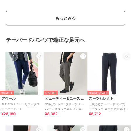
もっとみる
テーパードパンツで端正な足元へ
30%OFF
40%OFF
期間限定SALE
アウール
ビューティー＆ユース ユナイテッドアローズ
スーツセレクト
ＢＥＲＷＩＣＨ リラックス
アルガン トロ 1プリーツ テー
【洗えるテーパードパンツ】
テーパードＰＴ
パード スラックス NO.7 スト
ノータック スラックス ネイビ
¥26,180
¥8,382
¥8,712
レッチ
ー無地 ※裾上げ済仕様