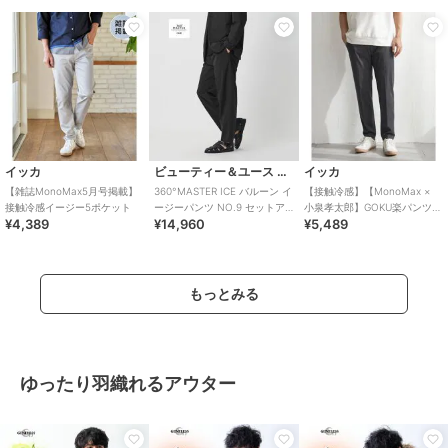
イッカ
ビューティー＆ユース ユナイテッドアローズ
イッカ
【雑誌MonoMax5月号掲載】
360°MASTER ICE バルーン イ
【接触冷感】【MonoMax ×
接触冷感イージー5ポケット
ージーパンツ NO.9 セットア
小泉孝太郎】GOKU楽パンツ
¥4,389
¥14,960
¥5,489
ップ対応 接触冷感 ストレ
EASY STRETCH ピケ
もっとみる
ゆったり羽織れるアウター