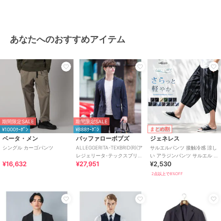
あなたへのおすすめアイテム
期間限定SALE
期間限定SALE
まとめ割
¥1000ｸｰﾎﾟﾝ
¥888ｸｰﾎﾟﾝ
ベータ・メン
バッファローボブズ
ジェネレス
シングル カーゴパンツ
ALLEGGERITA-TEXBRID(R)(ア
サルエルパンツ 接触冷感 涼し
レジェリータ-テックスブリッ
い アラジンパンツ サルエル パ
¥16,632
¥27,951
¥2,530
ド)
ンツ イージーパンツ ストレッ
チ
2点以上で8%OFF