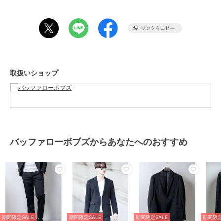
別売りのテーラードジャケット《NGB7212 ALLEGGERITA-SERGE》
と組み合わせてセットアップとしてもご着用頂けます。
これからの時期に大活躍するイージーパンツ スラックスです。
※サイズ表記の目安
取扱いショップ
男性 1-2/S-M 2-3/M-L 3-4/L-XL
女性 1-2/M-L 2-3/L-XL 3-4/XL-XXL
※サンプルで撮影の為、仕様が変更になる可能性がございます。予め
ご了承ください。
【お買い物をお楽しみ頂くちょっとしたポイント！】
バッファローボブズからあなたへのおすすめ
■商品のお気に入り登録をすると・・・
完売カラーの再入荷通知、ラスト1点の通知、セールの通知を受け取
ることが出来ます！
■ブランドのお気に入り登録をすると・・・
新商品や再入荷など、いち早くブランドのお得な情報を受け取ること
が出来ます！
期間限定SALE
期間限定SALE
期間限定SALE
期間限定