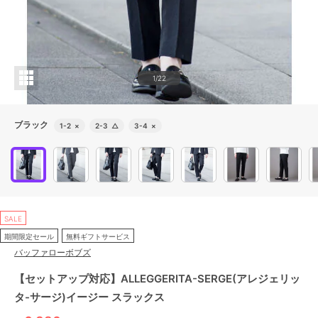
1/22
ブラック
1-2
×
2-3
△
3-4
×
SALE
期間限定セール
無料ギフトサービス
バッファローボブズ
【セットアップ対応】ALLEGGERITA-SERGE(アレジェリッ
タ-サージ)イージー スラックス