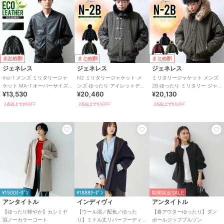
まとめ割
まとめ割
まとめ割
ジェネレス
ジェネレス
ジェネレス
ma-1 メンズ ミリタリージャ
N2 ミリタリージャケット メ
ミリタリージャケット メンズ
ケット MA-1 オーバーサイズ
ンズ ゆったり アイレットデザ
2B ゆったり ミリタリー ジャ
¥13,530
¥20,460
¥20,130
ゆったり 秋冬 リブブルゾン
イン フライトジャケット ミリ
ケット アウター 秋冬
タリー
2点以上で8%OFF
2点以上で8%OFF
2点以上で8%OFF
¥1500ｸｰﾎﾟﾝ
¥1888ｸｰﾎﾟﾝ
期間限定SALE
アンタイトル
インディヴィ
アンタイトル
【ゆったり軽やか】カシミヤ
【ウール混／配色／ゆった
【春アウターゆったり】ダン
混ノーカラーコート
り】ミドル丈リバーフーディ
ボールジップブルゾン