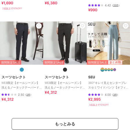
¥1,690
¥6,380
冷感・シワになりにくい
ットウーステッド)
ンツ
4.42
（
35件
）
お手入れ
ドライ
2点以上で10%OFF
¥990
特徴
パンツ
ポリエステル素材
/
無地
/
テー
パード
/
ミッドライズ
/
パーテ
ィー・結婚式・二次会
/
セレモニ
ー・入学式・卒業式
スラックス
ポリエステル素材
/
無地
/
テー
期間限定SALE
まとめ割
期間限定SALE
期間限定SALE
パード
/
ミッドライズ
/
パーテ
ィー・結婚式・二次会
/
セレモニ
ー・入学式・卒業式
スーツセレクト
スーツセレクト
SEU
WEB限定【オールシーズン】
WEB限定【オールシーズン】
360°キレイ見えセンタープレ
原産国
中国製
洗えるノータックテーパード
洗えるノータックテーパード
スセミワイドパンツ【オフィ
¥4,312
パンツ スラックス ネイビー ※
パンツ スラックス ブラック ※
スカジュアル】【きれいめカ
2.50
4.00
（
2件
）
（
3件
）
裾上げ済仕様
裾上げ済仕様
ジュアル】
¥4,312
¥2,995
3点以上で10%OFF
もっとみる