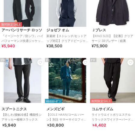
期間限定SALE
アーバンリサーチ ロッソ
ジョゼフ オム
Ｊプレス
『イージーケア / 防シワ』ハイ
新素材【ストレッチ/セットア
【KING SIZE】【定番】クリア
パフォーマンス快適ジャケッ
ップ対応】クリアドビージャ
サージ 3Bブレザー / 総裏
¥5,940
¥38,500
¥75,900
ト
ージー ジレ
PR
PR
PR
期間限定SALE
¥888ｸｰﾎﾟﾝ
スプートニクス
メンズビギ
コムサイズム
【防しわ/接触冷感】機能性シ
【COLE HAAN/コール ハー
ライトウエイトポリエステル
アサッカー楊柳スラックス
ン】別注 サマーサイロフィル
リラックスワイドテーパード
ウールピンチェックパンツ＜
パンツ
5,940
30,800
4,402
¥
¥
¥
通気性＞