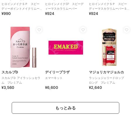
ヒロインメイクＳＰ スピー
ヒロインメイクSP スピーデ
ヒロインメイクＳＰ スピー
ディーポイントメイクリムー
ィーマスカラリムーバー
ディーマスカラリムーバーＳ
¥990
¥924
¥924
バー
Ｋ
スカルプD
デイリープラザ
マジョリカマジョルカ
スカルプＤ アイラッシュセラ
エマーキット
ラッシュジェリードロップ
ム プレミアム
ロング プレミアム
¥3,560
¥6,600
¥2,640
もっとみる