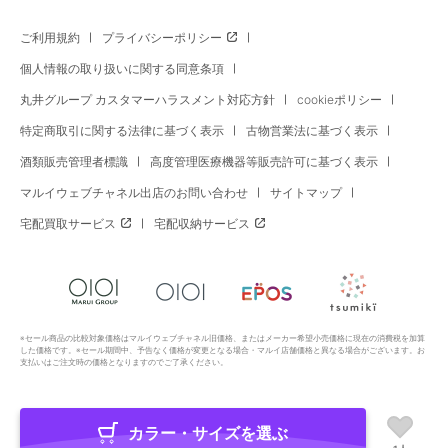
ご利用規約
プライバシーポリシー
個人情報の取り扱いに関する同意条項
丸井グループ カスタマーハラスメント対応方針
cookieポリシー
特定商取引に関する法律に基づく表示
古物営業法に基づく表示
酒類販売管理者標識
高度管理医療機器等販売許可に基づく表示
マルイウェブチャネル出店のお問い合わせ
サイトマップ
宅配買取サービス
宅配収納サービス
※セール商品の比較対象価格はマルイウェブチャネル旧価格、またはメーカー希望小売価格に現在の消費税を加算
した価格です。※セール期間中、予告なく価格が変更となる場合・マルイ店舗価格と異なる場合がございます。お
支払いはご注文時の価格となりますのでご了承ください。
カラー・サイズを選ぶ
Copyright All Rights Reserved. MARUI Co., Ltd