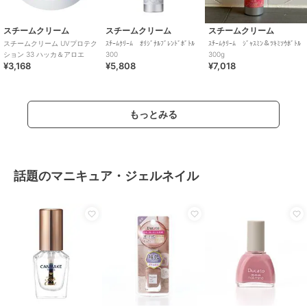
スチームクリーム
スチームクリーム
スチームクリーム
スチームクリーム UVプロテク
ｽﾁｰﾑｸﾘｰﾑ ｵﾘｼﾞﾅﾙﾌﾞﾚﾝﾄﾞﾎﾞﾄﾙ
ｽﾁｰﾑｸﾘｰﾑ ｼﾞｬｽﾐﾝ＆ﾂｷﾐｿｳﾎﾞﾄﾙ
ション 33 ハッカ＆アロエ
300
300g
¥3,168
¥5,808
¥7,018
もっとみる
話題のマニキュア・ジェルネイル