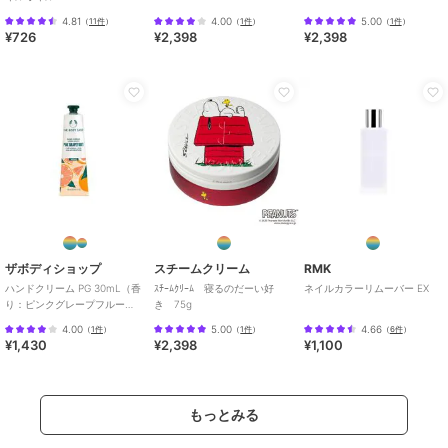
4.81
4.00
5.00
（
11件
）
（
1件
）
（
1件
）
¥726
¥2,398
¥2,398
ザボディショップ
スチームクリーム
RMK
ハンドクリーム PG 30mL（香
ｽﾁｰﾑｸﾘｰﾑ 寝るのだーい好
ネイルカラーリムーバー EX
り：ピンクグレープフルー
き 75g
ツ）
4.00
5.00
4.66
（
1件
）
（
1件
）
（
6件
）
¥1,430
¥2,398
¥1,100
もっとみる