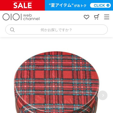
コ
ン
テ
ン
ツ
へ
何かお探しですか？
ス
キ
ッ
プ