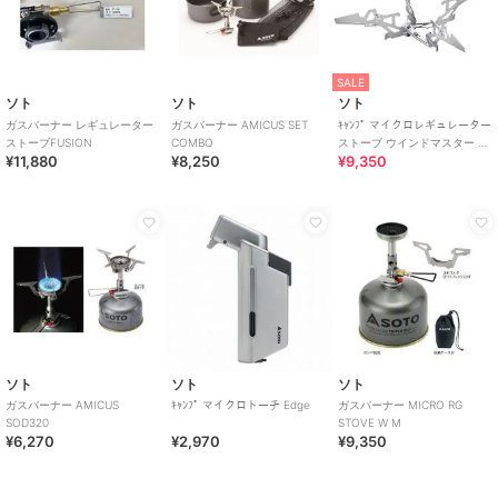
SALE
ソト
ソト
ソト
ガスバーナー レギュレーター
ガスバーナー AMICUS SET
ｷｬﾝﾌﾟ マイクロレギュレーター
ストーブFUSION
COMBO
ストーブ ウインドマスター ト
¥11,880
¥8,250
¥9,350
ライフレックスセット
ソト
ソト
ソト
ガスバーナー AMICUS
ｷｬﾝﾌﾟ マイクロトーチ Edge
ガスバーナー MICRO RG
SOD320
STOVE W M
¥6,270
¥2,970
¥9,350