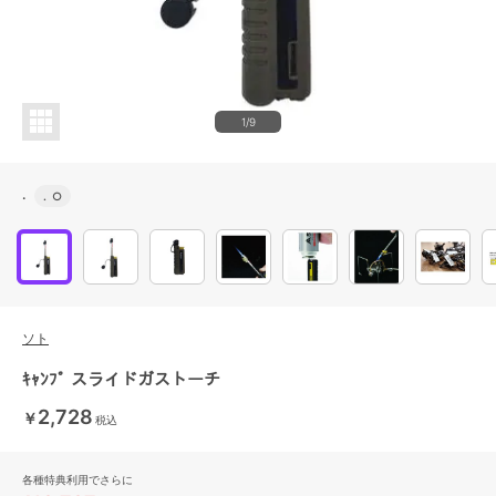
1/9
.
.
○
ソト
ｷｬﾝﾌﾟ スライドガストーチ
2,728
￥
税込
各種特典利用でさらに