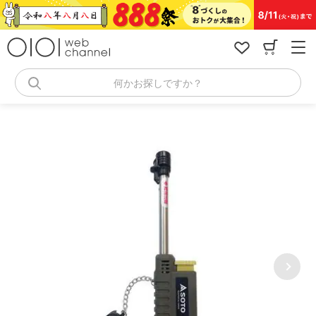
コ
ン
テ
ン
ツ
へ
何かお探しですか？
ス
キ
ッ
プ