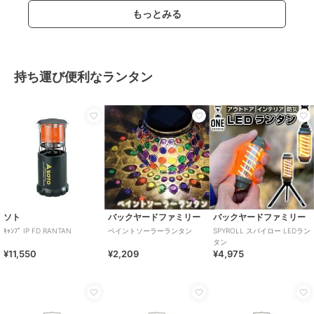
もっとみる
持ち運び便利なランタン
ソト
バックヤードファミリー
バックヤードファミリー
ｷｬﾝﾌﾟ IP FD RANTAN
ペイントソーラーランタン
SPYROLL スパイロー LEDラン
タン
¥11,550
¥2,209
¥4,975