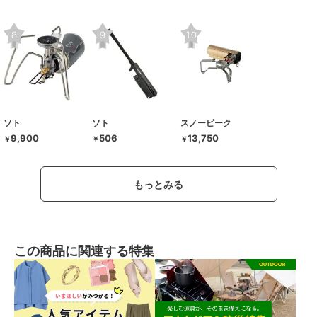
ソト
ソト
スノーピーク
9,900
506
13,750
￥
￥
￥
もっとみる
この商品に関連する特集