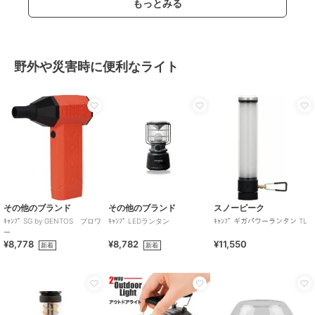
もっとみる
野外や災害時に便利なライト
その他のブランド
その他のブランド
スノーピーク
ｷｬﾝﾌﾟ SG by GENTOS ブロワ
ｷｬﾝﾌﾟ LEDランタン
ｷｬﾝﾌﾟ ギガパワーランタン TL
ー
¥8,778
¥8,782
¥11,550
新着
新着