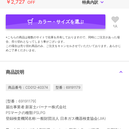
￥2,727
OFF
特典内訳
カラー・サイズを選ぶ
1人
※こちらの商品は複数のサイトで在庫を共有しておりますので、同時にご注文があった場
合、売り切れとなってしまう事がございます。
この場合は売り切れ商品のみ、ご注文をキャンセルさせていただいております。あらかじ
めご了承くださいませ。
商品説明
商品番号：CD012-40374
型番：69191179
[型番：69191179]
届出事業者:新富士バーナー株式会社
PSマークの種類:PSLPG
登録検査機関名称:一般財団法人 日本ガス機器検査協会(JIA)