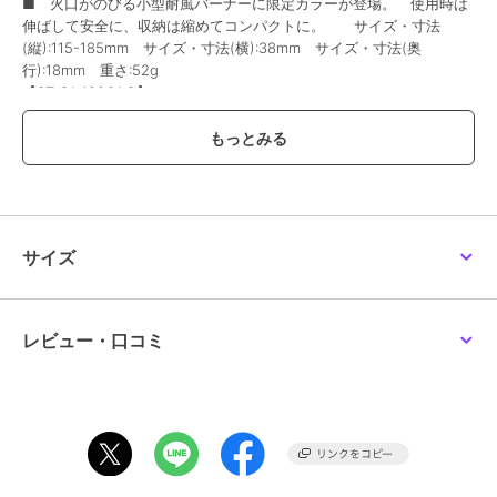
■ 火口がのびる小型耐風バーナーに限定カラーが登場。 使用時は
伸ばして安全に、収納は縮めてコンパクトに。 サイズ・寸法
(縦):115-185mm サイズ・寸法(横):38mm サイズ・寸法(奥
行):18mm 重さ:52g
【ST-SA480CAG】
ブランド
ソト
ショップ
メガスポーツ
商品カテゴリ
キャンプ レジャー
／
バーナー
サイズ
カラー
.
サイズ
.
素材
ステンレス、樹脂
レビュー・口コミ
商品のお取り扱い方法
原産国
日本