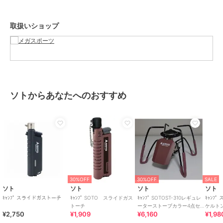
取扱いショップ
ソトからあなたへのおすすめ
30%OFF
30%OFF
SALE
ソト
ソト
ソト
ソト
ｷｬﾝﾌﾟ スライドガストーチ
ｷｬﾝﾌﾟ SOTO スライドガス
ｷｬﾝﾌﾟ SOTOST-310レギュレ
ｷｬﾝﾌ
トーチ
ーターストーブカラー4点セ
ケルト
¥2,750
¥1,909
¥6,160
¥1,98
ット