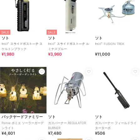
SALE
SALE
ソト
ソト
ソト
ｷｬﾝﾌﾟ スライドガストーチ ス
ｷｬﾝﾌﾟ スライドガストーチ ル
ｷｬﾝﾌﾟ FUSION TREK
ケルトンブラック
ミナスブルー
¥1,980
¥3,960
¥11,000
バックヤードファミリー
ソト
ソト
Pomie ポミエ ソーラーガーデ
ガスバーナー REGULATOR
ガスバーナー フィールドライ
ンライト
BURNER
ターターボ
¥4,601
¥7,480
¥506