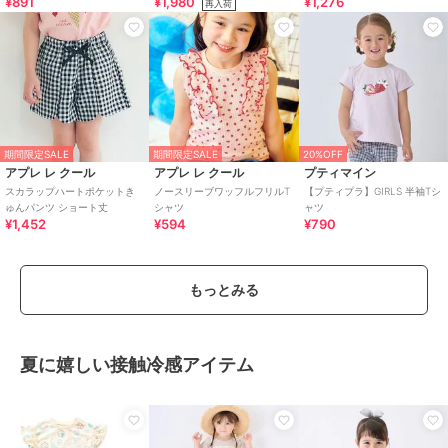
¥891
¥1,980
¥1,276
再入荷
期間限定SALE
期間限定SALE
20%OFF
アプレ レ クール
アプレ レ クール
プティマイン
スカラップハートポケットき
ノースリーブワッフルフリルT
【プティプラ】GIRLS 半袖Tシ
ゅんパンツ ショート丈
シャツ
ャツ
¥1,452
¥594
¥790
もっとみる
夏に嬉しい接触冷感アイテム