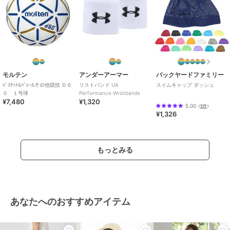
モルテン
アンダーアーマー
バックヤードファミリー
ﾊﾞｽｹｯﾄ&ﾊﾞﾚｰ&その他競技 Ｄ６
リストバンド UA
スイムキャップ ダッシュ
０ １号球
Performance Wristbands
¥7,480
¥1,320
5.00
（
5件
）
¥1,326
もっとみる
あなたへのおすすめアイテム