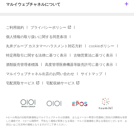
マルイウェブチャネルについて
ご利用規約
プライバシーポリシー
個人情報の取り扱いに関する同意条項
丸井グループ カスタマーハラスメント対応方針
cookieポリシー
特定商取引に関する法律に基づく表示
古物営業法に基づく表示
酒類販売管理者標識
高度管理医療機器等販売許可に基づく表示
マルイウェブチャネル出店のお問い合わせ
サイトマップ
宅配買取サービス
宅配収納サービス
※セール商品の比較対象価格はマルイウェブチャネル旧価格、またはメーカー希望小売価格に現在の消費税を加算
した価格です。※セール期間中、予告なく価格が変更となる場合・マルイ店舗価格と異なる場合がございます。お
支払いはご注文時の価格となりますのでご了承ください。