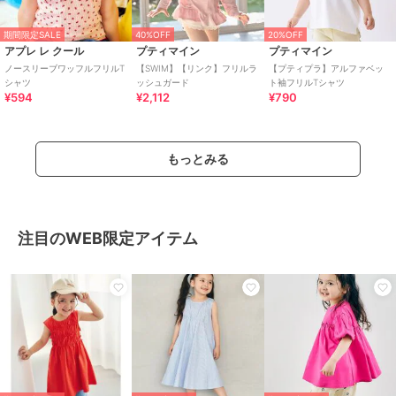
期間限定SALE
40%OFF
20%OFF
アプレ レ クール
プティマイン
プティマイン
ノースリーブワッフルフリルT
【SWIM】【リンク】フリルラ
【プティプラ】アルファベッ
シャツ
ッシュガード
ト袖フリルTシャツ
¥594
¥2,112
¥790
もっとみる
注目のWEB限定アイテム