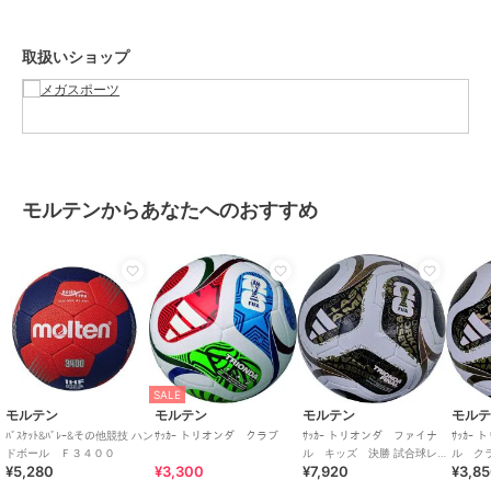
取扱いショップ
モルテンからあなたへのおすすめ
SALE
モルテン
モルテン
モルテン
モル
ﾊﾞｽｹｯﾄ&ﾊﾞﾚｰ&その他競技 ハン
ｻｯｶｰ トリオンダ クラブ
ｻｯｶｰ トリオンダ ファイナ
ｻｯｶｰ
ドボール Ｆ３４００
ル キッズ 決勝 試合球レプ
ル ク
¥5,280
¥3,300
¥7,920
¥3,8
リカ4号球モデル(JFA検定球)
リカ3