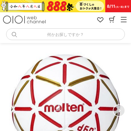
コ
ン
テ
ン
ツ
へ
何かお探しですか？
ス
キ
ッ
プ