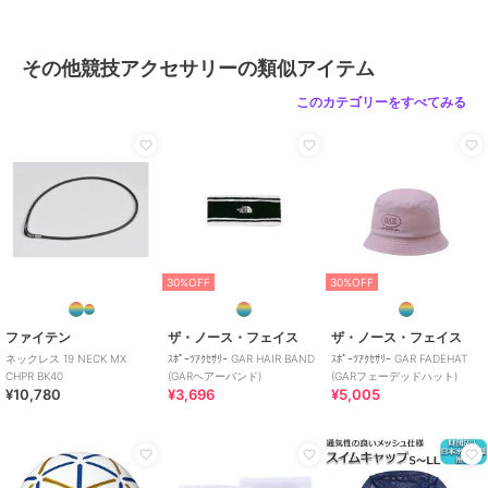
その他競技アクセサリーの類似アイテム
このカテゴリーをすべてみる
30%OFF
30%OFF
ファイテン
ザ・ノース・フェイス
ザ・ノース・フェイス
ネックレス 19 NECK MX
ｽﾎﾟｰﾂｱｸｾｻﾘｰ GAR HAIR BAND
ｽﾎﾟｰﾂｱｸｾｻﾘｰ GAR FADEHAT
CHPR BK40
(GARヘアーバンド)
(GARフェーデッドハット)
¥10,780
¥3,696
¥5,005