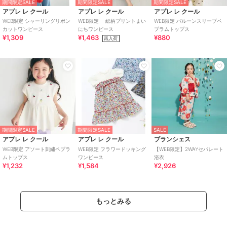
期間限定SALE
期間限定SALE
期間限定SALE
アプレ レ クール
アプレ レ クール
アプレ レ クール
WEB限定 シャーリングリボン
WEB限定 総柄プリントまい
WEB限定 バルーンスリーブペ
カットワンピース
にちワンピース
プラムトップス
¥1,309
¥1,463
¥880
再入荷
期間限定SALE
期間限定SALE
SALE
アプレ レ クール
アプレ レ クール
ブランシェス
WEB限定 アソート刺繍ペプラ
WEB限定 フラワードッキング
【WEB限定】2WAYセパレート
ムトップス
ワンピース
浴衣
¥1,232
¥1,584
¥2,926
もっとみる