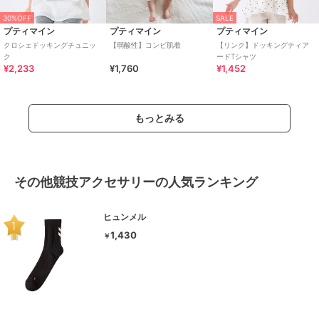
30%OFF
SALE
プティマイン
プティマイン
プティマイン
クロシェドッキングチュニッ
【弱酸性】コンビ肌着
【リンク】ドッキングティア
ク
ードTシャツ
¥2,233
¥1,760
¥1,452
もっとみる
その他競技アクセサリーの人気ランキング
ヒュンメル
1,430
￥