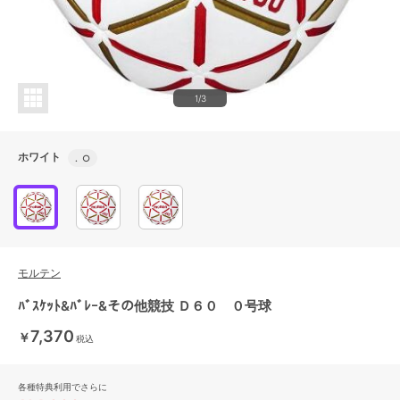
1/3
ホワイト
.
○
モルテン
ﾊﾞｽｹｯﾄ&ﾊﾞﾚｰ&その他競技 Ｄ６０ ０号球
7,370
￥
税込
各種特典利用でさらに