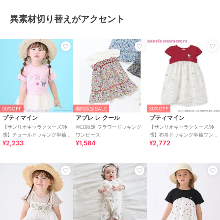
異素材切り替えがアクセント
30%OFF
期間限定SALE
30%OFF
プティマイン
アプレ レ クール
プティマイン
【サンリオキャラクターズ/冷
WEB限定 フラワードッキング
【サンリオキャラクターズ/冷
感】チュールドッキング半袖T
ワンピース
感】布帛ドッキング半袖ワン
¥2,233
¥1,584
¥2,772
シャツ
ピース