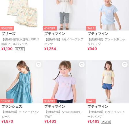
50%OFF
40%OFF
SALE
ブリーズ
プティマイン
プティマイン
【接触冷感/吸水速乾】GIRLS
【接触冷感】7分メローフレア
【接触冷感】アソート刺しゅ
総柄フリルパジャマ
パンツ
うTシャツ
¥1,100
¥1,254
¥940
再入荷
10%OFF
30%OFF
SALE
ブランシェス
プティマイン
プティマイン
【接触冷感】ティアードワン
【接触冷感】なつのおめかし
【接触冷感】ちびフリルショ
ピース
半袖T
ートパンツ
¥1,870
¥1,463
¥1,463
再入荷