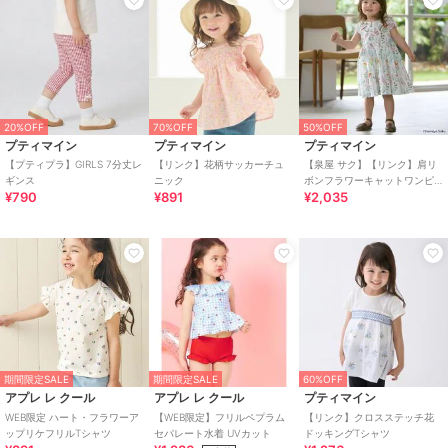
20%OFF
70%OFF
50%OFF
プティマイン
プティマイン
プティマイン
【プティプラ】GIRLS 7分丈レ
【リンク】花柄サッカーチュ
【泉屋 サク】【リンク】肩リ
ギンス
ニック
ボンフラワーキャットワンピ
¥790
¥891
¥2,035
ース
期間限定SALE
期間限定SALE
60%OFF
アプレ レ クール
アプレ レ クール
プティマイン
WEB限定 ハート・フラワーア
【WEB限定】フリルペプラム
【リンク】クロスステッチ花
ップリケフリルTシャツ
セパレート水着 UVカット
ドッキングTシャツ