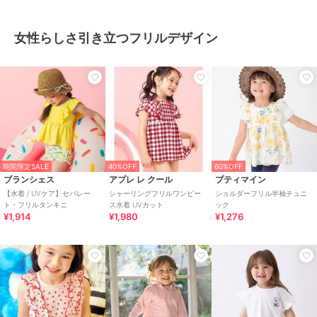
女性らしさ引き立つフリルデザイン
期間限定SALE
40%OFF
60%OFF
ブランシェス
アプレ レ クール
プティマイン
【水着 / UVケア】セパレー
シャーリングフリルワンピー
ショルダーフリル半袖チュニ
ト・フリルタンキニ
ス水着 UVカット
ック
¥1,914
¥1,980
¥1,276