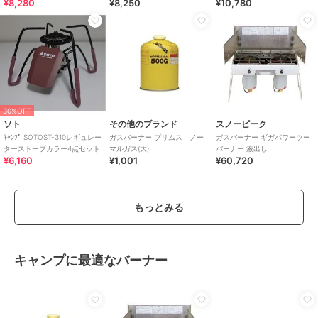
¥8,280
¥8,250
¥10,780
30%OFF
ソト
その他のブランド
スノーピーク
ｷｬﾝﾌﾟ SOTOST-310レギュレー
ガスバーナー プリムス ノー
ガスバーナー ギガパワーツー
ターストーブカラー4点セット
マルガス(大)
バーナー 液出し
¥6,160
¥1,001
¥60,720
もっとみる
キャンプに最適なバーナー