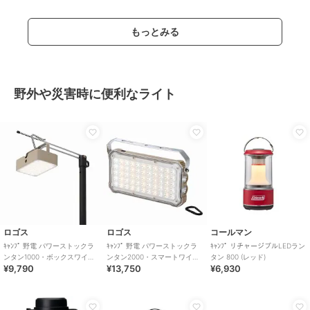
もっとみる
野外や災害時に便利なライト
ロゴス
ロゴス
コールマン
ｷｬﾝﾌﾟ 野電 パワーストックラ
ｷｬﾝﾌﾟ 野電 パワーストックラ
ｷｬﾝﾌﾟ リチャージブルLEDラン
ンタン1000・ボックスワイヤ
ンタン2000・スマートワイヤ
タン 800 (レッド)
¥9,790
¥13,750
¥6,930
レス
レス