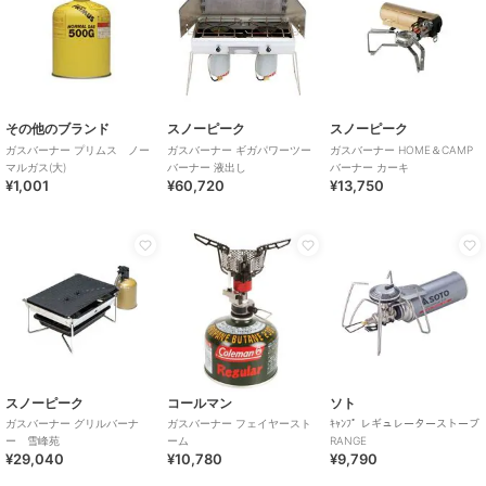
その他のブランド
スノーピーク
スノーピーク
ガスバーナー プリムス ノー
ガスバーナー ギガパワーツー
ガスバーナー HOME＆CAMP
マルガス(大)
バーナー 液出し
バーナー カーキ
¥1,001
¥60,720
¥13,750
スノーピーク
コールマン
ソト
ガスバーナー グリルバーナ
ガスバーナー フェイヤースト
ｷｬﾝﾌﾟ レギュレーターストーブ
ー 雪峰苑
ーム
RANGE
¥29,040
¥10,780
¥9,790