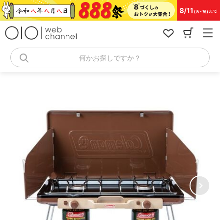
コ
ン
テ
ン
ツ
へ
何かお探しですか？
ス
キ
ッ
プ