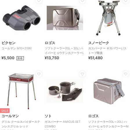
ビクセン
ロゴス
スノーピーク
コールマン M10x21(W)
ソフトクーラー(10L～30L) ハ
ガスバーナー ギガパワーLIス
イパーヒョウテンカクーラーL
トーブ剛炎
¥5,500
¥13,750
¥51,480
新着
SALE
コールマン
ソト
ロゴス
グリル クールスパイダーステ
ガスバーナー AMICUS SET
ソフトクーラー(10L～30L) ハ
ンレスグリル レッド
COMBO
イパーヒョウテンカクーラーM