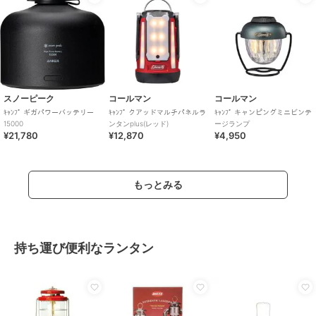
スノーピーク
コールマン
コールマン
ｷｬﾝﾌﾟ ギガパワーバッテリー
ｷｬﾝﾌﾟ クアッドマルチパネルラ
ｷｬﾝﾌﾟ キャンピングミニビンテ
15000
ンタンplus(レッド)
ージランプ
¥21,780
¥12,870
¥4,950
もっとみる
持ち運び便利なランタン