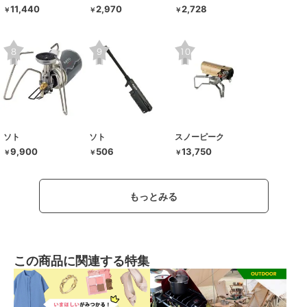
11,440
2,970
2,728
￥
￥
￥
ソト
ソト
スノーピーク
9,900
506
13,750
￥
￥
￥
もっとみる
この商品に関連する特集