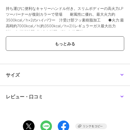
持ち運びに便利なキャリーハンドル付き。スリムボディーの高火力LP
ツーバーナーが復刻カラーで登場 耐風性に優れ、最大火力約
3500kcal／h×2のハイパワー 汁受け部フッ素樹脂加工 ●火力:最
高時約7000kcal／h(約3500kcal／h×2)(レギュラーガス最大出力
時) ● 燃焼時間: 約1.5 3 時間※470g缶使用時
メーカー品番：2000038474
ブランド
コールマン
ショップ
メガスポーツ
サイズ
商品カテゴリ
キャンプ レジャー
／
バーナー
カラー
バターナッツ
レビュー・口コミ
サイズ
．
素材
-
商品のお取り扱い方法
原産国
-