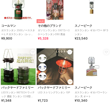
SALE
コールマン
その他のブランド
スノーピーク
ガスランタン 2500ノーススタ
ガソリンランタン DIETZハリ
ガスランタン ギガパワー BFラ
ーＬＰガスランタン（レッ
ケーンランタンD90 黒金
ンタン
¥9,900
¥5,328
¥23,540
ド）
バックヤードファミリー
バックヤードファミリー
スノーピーク
LEDランタン WETECH ウィテ
LED ストリングランタン 10P
ガスランタン ギガパワーラン
ック 通販 ランタン COB型
タン 天 オート
¥1,348
¥1,723
¥10,340
LED スライドランタン キャン