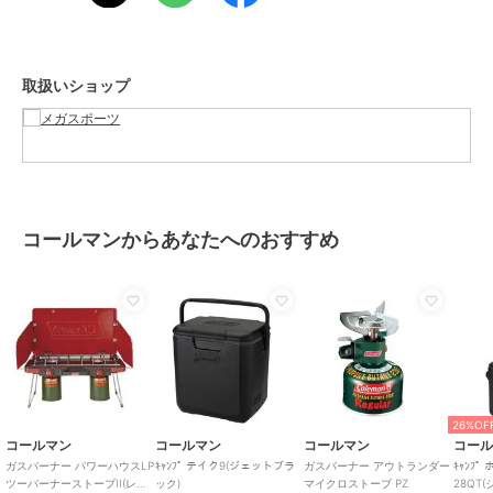
取扱いショップ
コールマンからあなたへのおすすめ
26%OF
コールマン
コールマン
コールマン
コー
ガスバーナー パワーハウスLP
ｷｬﾝﾌﾟ テイク9(ジェットブラ
ガスバーナー アウトランダー
ｷｬﾝﾌ
ツーバーナーストーブII(レッ
ック)
マイクロストーブ PZ
28QT