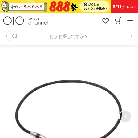
コ
ン
テ
ン
ツ
へ
何かお探しですか？
ス
キ
ッ
プ