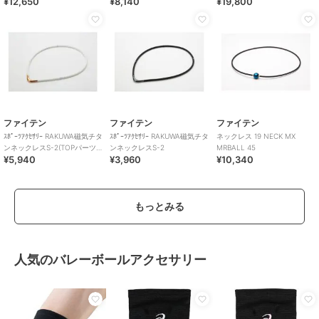
¥12,650
¥8,140
¥19,800
ン シルバー
ファイテン
ファイテン
ファイテン
ｽﾎﾟｰﾂｱｸｾｻﾘｰ RAKUWA磁気チタ
ｽﾎﾟｰﾂｱｸｾｻﾘｰ RAKUWA磁気チタ
ネックレス 19 NECK MX
ンネックレスS-2(TOPパーツ
ンネックレスS-2
MRBALL 45
¥5,940
¥3,960
¥10,340
付き)
もっとみる
人気のバレーボールアクセサリー