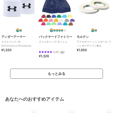
アンダーアーマー
バックヤードファミリー
モルテン
リストバンド UA
スイムキャップ ダッシュ
アクセサリー ハンドボール フ
Performance Wristbands
ィンガーテープ 2巻入
¥1,320
¥1,650
5.00
（
5件
）
¥1,326
もっとみる
あなたへのおすすめアイテム