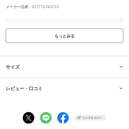
メーカー品番：0217TG743253
ブランド
ファイテン
ショップ
メガスポーツ
商品カテゴリ
その他競技
／
その他競技アクセ
サリー
カラー
ＢＬＵ
サイズ
サイズ
５０
素材
本体生地：ポリエステル、ポリエ
ステルラメ 中芯：磁石 留め具：
ステンレ
レビュー・口コミ
商品のお取り扱い方法
原産国
日本