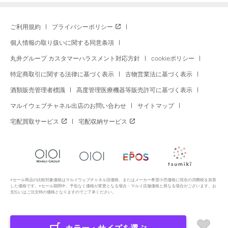
ご利用規約
プライバシーポリシー
個人情報の取り扱いに関する同意条項
丸井グループ カスタマーハラスメント対応方針
cookieポリシー
特定商取引に関する法律に基づく表示
古物営業法に基づく表示
酒類販売管理者標識
高度管理医療機器等販売許可に基づく表示
マルイウェブチャネル出店のお問い合わせ
サイトマップ
宅配買取サービス
宅配収納サービス
※セール商品の比較対象価格はマルイウェブチャネル旧価格、またはメーカー希望小売価格に現在の消費税を加算
した価格です。※セール期間中、予告なく価格が変更となる場合・マルイ店舗価格と異なる場合がございます。お
支払いはご注文時の価格となりますのでご了承ください。
Copyright All Rights Reserved. MARUI Co., Ltd