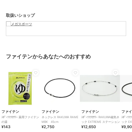
取扱いショップ
ファイテンからあなたへのおすすめ
ファイテン
ファイテン
ファイテン
ファ
ｽﾎﾟｰﾂｱｸｾｻﾘｰ 薬用ファイテン
ネックレス RAKUWA RAME
ｽﾎﾟｰﾂｱｸｾｻﾘｰ RAKUWA磁気ネ
ｽﾎﾟｰﾂ
の湯
MBK 45cm
ック EXTREME ステーション
ック E
¥143
¥2,750
¥12,650
¥9,9