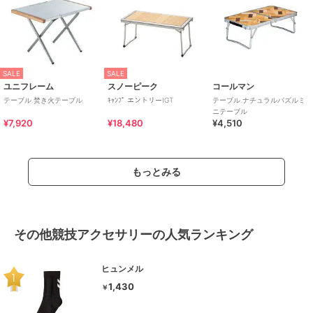
SALE
SALE
ユニフレーム
スノーピーク
コールマン
テーブル 焚き火テーブル
ｷｬﾝﾌﾟ エントリーIGT
テーブル ナチュラルパズルミ
ニテーブル
¥7,920
¥18,480
¥4,510
もっとみる
その他競技アクセサリーの人気ランキング
ヒュンメル
1,430
￥