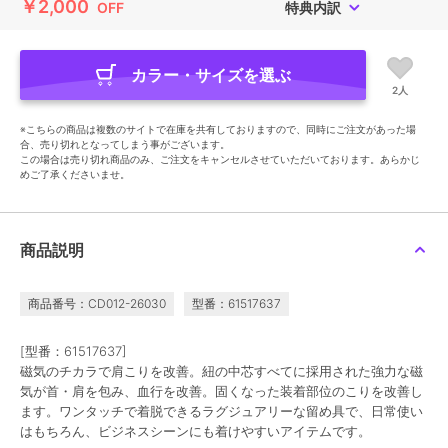
￥2,000
OFF
特典内訳
カラー・サイズを選ぶ
2人
※こちらの商品は複数のサイトで在庫を共有しておりますので、同時にご注文があった場
合、売り切れとなってしまう事がございます。
この場合は売り切れ商品のみ、ご注文をキャンセルさせていただいております。あらかじ
めご了承くださいませ。
商品説明
商品番号：CD012-26030
型番：61517637
[型番：61517637]
磁気のチカラで肩こりを改善。紐の中芯すべてに採用された強力な磁
気が首・肩を包み、血行を改善。固くなった装着部位のこりを改善し
ます。ワンタッチで着脱できるラグジュアリーな留め具で、日常使い
はもちろん、ビジネスシーンにも着けやすいアイテムです。