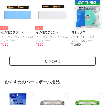
SALE
SALE
その他のブランド
その他のブランド
ヨネックス
グリップテープ ハイソフトEX
グリップテープ ハイソフトEX
ﾗｹｯﾄｽﾎﾟｰﾂ ウェットスーパーグ
グリップテープ
グリップテープ
リップ 詰め替え用
¥330
¥330
¥1,650
もっとみる
おすすめのベースボール用品