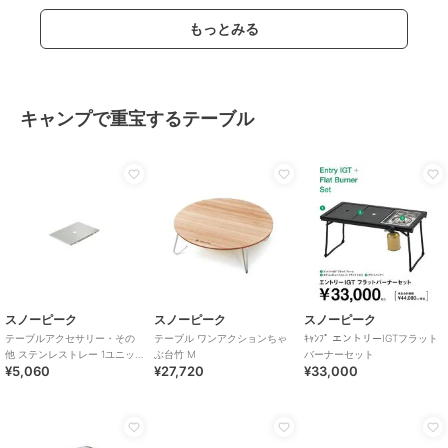
もっとみる
キャンプで重宝するテーブル
スノーピーク
スノーピーク
スノーピーク
テーブルアクセサリー・その
テーブル ワンアクションちゃ
ｷｬﾝﾌﾟ エントリーIGTフラット
他 ステンレストレー 1ユニッ
ぶ台竹 M
バーナーセット
¥5,060
¥27,720
¥33,000
ト