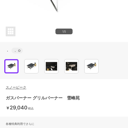
1/5
．
．
○
スノーピーク
ガスバーナー グリルバーナー 雪峰苑
29,040
￥
税込
各種特典利用でさらに