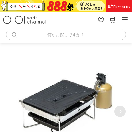
コ
ン
テ
ン
ツ
へ
何かお探しですか？
ス
キ
ッ
プ