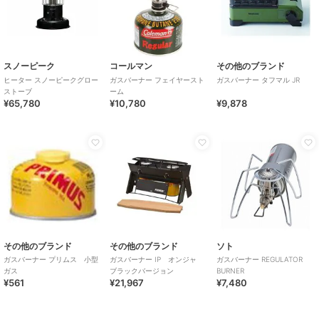
スノーピーク
コールマン
その他のブランド
ヒーター スノーピークグロー
ガスバーナー フェイヤースト
ガスバーナー タフマル JR
ストーブ
ーム
¥65,780
¥10,780
¥9,878
その他のブランド
その他のブランド
ソト
ガスバーナー プリムス 小型
ガスバーナー IP オンジャ
ガスバーナー REGULATOR
ガス
ブラックバージョン
BURNER
¥561
¥21,967
¥7,480