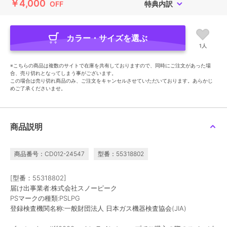
￥4,000
OFF
特典内訳
カラー・サイズを選ぶ
1人
※こちらの商品は複数のサイトで在庫を共有しておりますので、同時にご注文があった場
合、売り切れとなってしまう事がございます。
この場合は売り切れ商品のみ、ご注文をキャンセルさせていただいております。あらかじ
めご了承くださいませ。
商品説明
商品番号：CD012-24547
型番：55318802
[型番：55318802]
届け出事業者:株式会社スノーピーク
PSマークの種類:PSLPG
登録検査機関名称:一般財団法人 日本ガス機器検査協会(JIA)