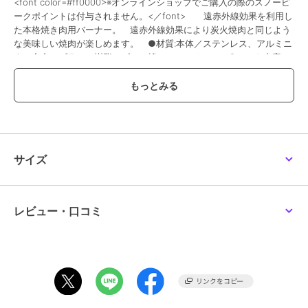
<font color=#ff0000>※オンラインショップでご購入の際のスノーピ
ークポイントは付与されません。<／font> 遠赤外線効果を利用し
た本格焼き肉用バーナー。 遠赤外線効果により炭火焼肉と同じよう
な美味しい焼肉が楽しめます。 ●材質:本体／ステンレス、アルミニ
ウム合金、ブラス、樹脂 ゴム・焼アミ／スチール ●セット内容／
本体、焼アミ、収納ケース ●サイズ:250×360×145(h)mm ●重
量:3.5kg(焼アミを含む) ●出力:2000kcal／h 品番 GS-355
メーカー品番：GS-355
サイズ
ブランド
スノーピーク
ショップ
メガスポーツ
商品カテゴリ
キャンプ レジャー
／
バーナー
レビュー・口コミ
カラー
．
サイズ
．
素材
-
商品のお取り扱い方法
原産国
-