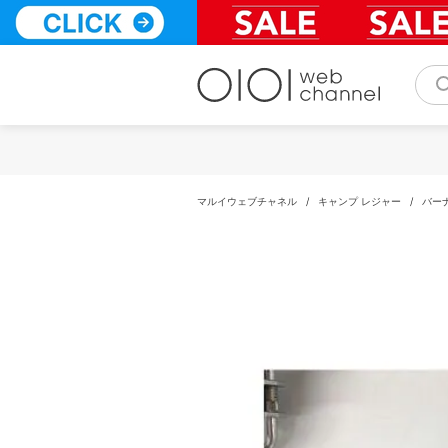
コ
ン
テ
ン
ツ
へ
ス
キ
ッ
プ
マルイウェブチャネル
/
キャンプ レジャー
/
バー