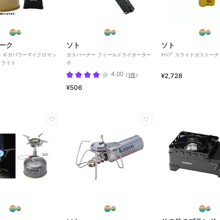
ーク
ソト
ソト
 ギガパワーマイクロマッ
ガスバーナー フィールドライターター
ｷｬﾝﾌﾟ スライドガストーチ
ラライト
ボ
4.00
（
1件
）
¥2,728
¥506