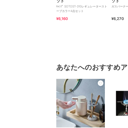
ソト
ソト
ｷｬﾝﾌﾟ SOTOST-310レギュレータースト
ガスバーナー A
ーブカラー4点セット
¥6,160
¥6,270
あなたへのおすすめア