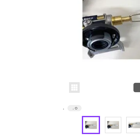
．
．
○