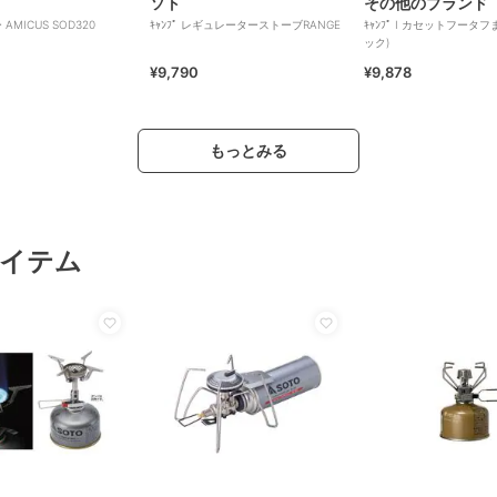
ソト
その他のブランド
MICUS SOD320
ｷｬﾝﾌﾟ レギュレーターストーブRANGE
ｷｬﾝﾌﾟ I カセットフータフ
ック)
¥9,790
¥9,878
もっとみる
イテム