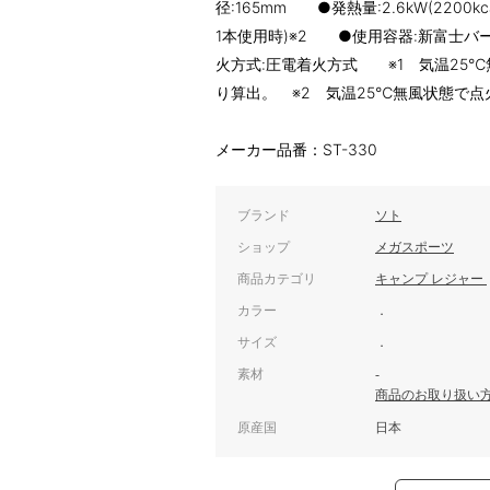
径:165mm ●発熱量:2.6kW(2200k
1本使用時)※2 ●使用容器:新富士バ
火方式:圧電着火方式 ※1 気温25
り算出。 ※2 気温25℃無風状態で点
メーカー品番：ST-330
ブランド
ソト
ショップ
メガスポーツ
商品カテゴリ
キャンプ レジャー
カラー
．
サイズ
．
素材
-
商品のお取り扱い
原産国
日本