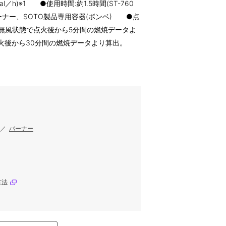
cal／h)※1 ●使用時間:約1.5時間(ST-760
ーナー、SOTO製品専用容器(ボンベ) ●点
℃無風状態で点火後から5分間の燃焼データよ
火後から30分間の燃焼データより算出。
／
バーナー
方法