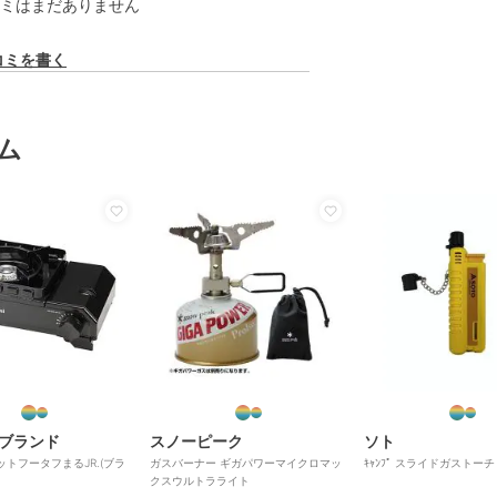
ミはまだありません
コミを書く
ム
ブランド
スノーピーク
ソト
カセットフータフまるJR.(ブラ
ガスバーナー ギガパワーマイクロマッ
ｷｬﾝﾌﾟ スライドガストーチ
クスウルトラライト