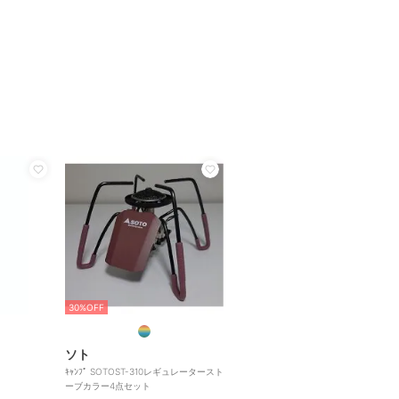
30%OFF
ソト
ｷｬﾝﾌﾟ SOTOST-310レギュレータースト
ーブカラー4点セット