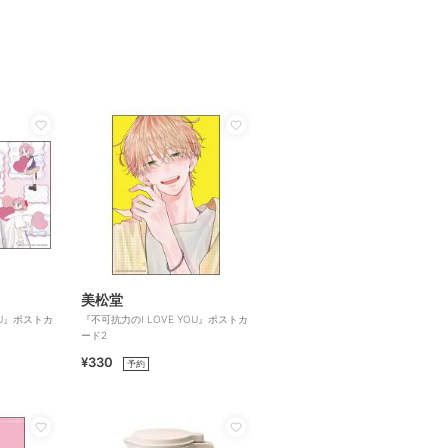
美松堂
OU』ポストカ
『不可抗力のI LOVE YOU』ポストカ
ード2
¥330
予約