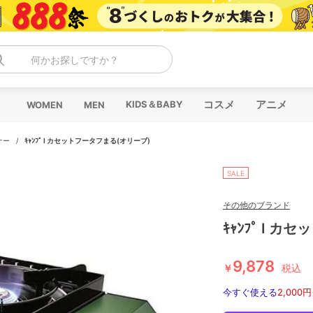
何かお探しですか？
コスメ
アニメ
KIDS＆BABY
WOMEN
MEN
ナー
/
ｷｬﾝﾌﾟ I カセットフータフまる(オリーブ)
SALE
その他のブランド
ｷｬﾝﾌﾟ I 
9,878
￥
税込
今すぐ使える
2,000円