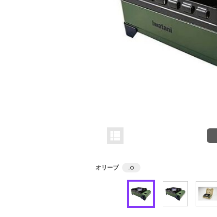
オリーブ
.
○