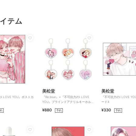
イテム
美松堂
美松堂
 LOVE YOU』ポストカ
『Re:blue』×『不可抗力のI LOVE
『不可抗力のI LOVE Y
YOU』ブラインドアクリルキーホル
ード4
ダー（全6種）
¥880
¥330
約
予約
予約