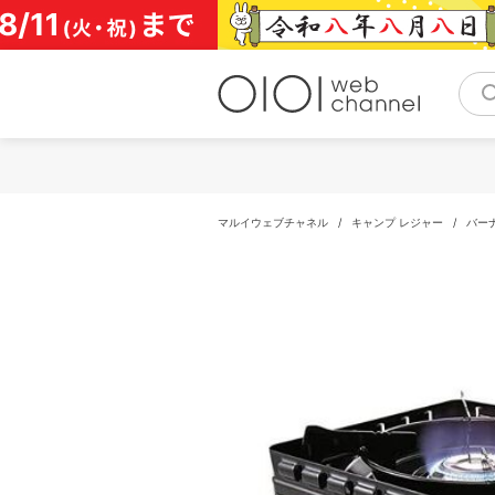
コ
ン
テ
ン
ツ
へ
ス
キ
ッ
プ
マルイウェブチャネル
/
キャンプ レジャー
/
バー