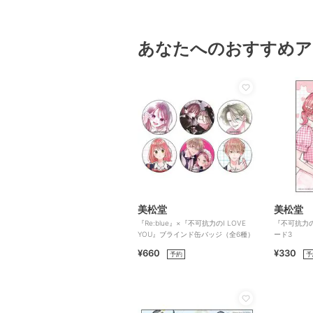
あなたへのおすすめア
美松堂
美松堂
『Re:blue』×『不可抗力のI LOVE
『不可抗力のI
YOU』ブラインド缶バッジ（全6種）
ード3
¥660
¥330
予約
予