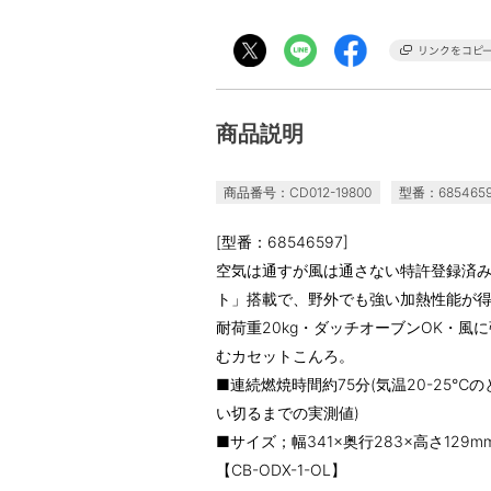
商品説明
商品番号：CD012-19800
型番：685465
[型番：68546597]
空気は通すが風は通さない特許登録済み (
ト」搭載で、野外でも強い加熱性能が
耐荷重20kg・ダッチオーブンOK・
むカセットこんろ。
■連続燃焼時間約75分(気温20-25
い切るまでの実測値)
■サイズ；幅341×奥行283×高さ129m
【CB-ODX-1-OL】