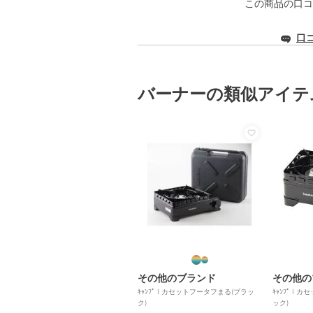
この商品の口コ
口
バーナーの類似アイテ
その他のブランド
その他の
ｷｬﾝﾌﾟ I カセットフータフまる(ブラッ
ｷｬﾝﾌﾟ I 
ク)
ック)