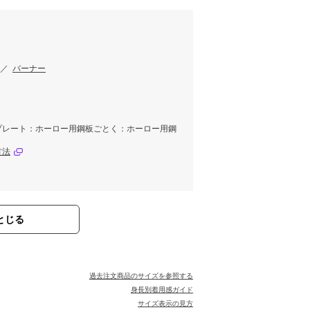
／
バーナー
プレート：ホーロー用鋼板ごとく：ホーロー用鋼
方法
とじる
過去注文商品のサイズを参照する
身長別着用感ガイド
サイズ表示の見方