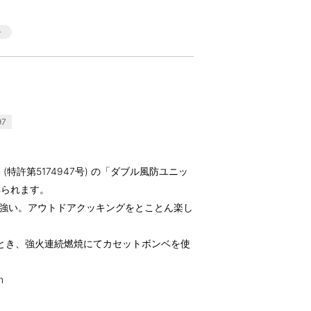
97
特許第5174947号) の「ダブル風防ユニッ
得られます。
風に強い。アウトドアクッキングをとことん楽し
℃のとき、強火連続燃焼にてカセットボンベを使
m