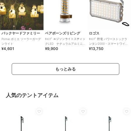
バックヤードファミリー
ベアボーンズリビング
ロゴス
Pomie ポミエ ソーラーガーデ
ｷｬﾝﾌﾟ エジソンライトスティッ
ｷｬﾝﾌﾟ 野電 パワーストックラ
ンライト
クLED ナチュラルアルミニウ
ンタン2000・スマートワイヤ
¥4,601
¥9,900
¥13,750
ム
レス
もっとみる
人気のテントアイテム