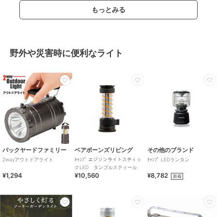
もっとみる
野外や災害時に便利なライト
バックヤードファミリー
ベアボーンズリビング
その他のブランド
2wayアウトドアライト
ｷｬﾝﾌﾟ エジソンライトスティッ
ｷｬﾝﾌﾟ LEDランタン
クLED タンブルスティール
¥1,294
¥10,560
¥8,782
新着