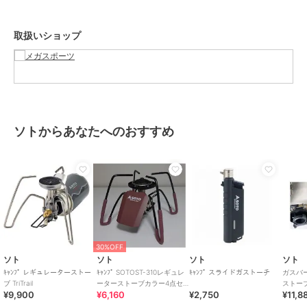
取扱いショップ
ソトからあなたへのおすすめ
30%OFF
ソト
ソト
ソト
ソト
ｷｬﾝﾌﾟ レギュレーターストー
ｷｬﾝﾌﾟ SOTOST-310レギュレ
ｷｬﾝﾌﾟ スライドガストーチ
ガスバ
ブ TriTrail
ーターストーブカラー4点セ
ストーブ
¥9,900
¥6,160
¥2,750
¥11,8
ット