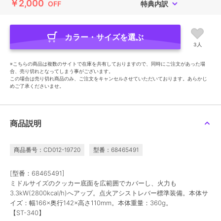
￥2,000
OFF
特典内訳
カラー・サイズを選ぶ
3人
※こちらの商品は複数のサイトで在庫を共有しておりますので、同時にご注文があった場
合、売り切れとなってしまう事がございます。
この場合は売り切れ商品のみ、ご注文をキャンセルさせていただいております。あらかじ
めご了承くださいませ。
商品説明
商品番号：CD012-19720
型番：68465491
[型番：68465491]
ミドルサイズのクッカー底面を広範囲でカバーし、火力も
3.3kW(2800kcal/h)へアップ。点火アシストレバー標準装備。本体サ
イズ：幅166×奥行142×高さ110mm。本体重量：360g。
【ST-340】