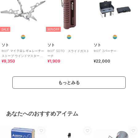
SALE
30%OFF
ソト
ソト
ソト
ｷｬﾝﾌﾟ マイクロレギュレーター
ｷｬﾝﾌﾟ SOTO スライドガスト
ｷｬﾝﾌﾟ 2バーナー
ストーブ ウインドマスター ト
ーチ
¥9,350
¥1,909
¥22,000
ライフレックスセット
もっとみる
あなたへのおすすめアイテム