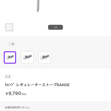
1/3
.
.
○
ソト
ｷｬﾝﾌﾟ レギュレーターストーブRANGE
9,790
￥
税込
各種特典利用でさらに