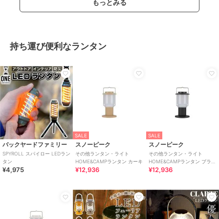
もっとみる
持ち運び便利なランタン
SALE
SALE
バックヤードファミリー
スノーピーク
スノーピーク
SPYROLL スパイロー LEDラン
その他ランタン・ライト
その他ランタン・ライト
タン
HOME&CAMPランタン カーキ
HOME&CAMPランタン ブラッ
¥4,975
¥12,936
¥12,936
ク