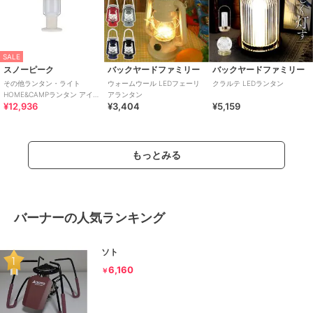
SALE
スノーピーク
バックヤードファミリー
バックヤードファミリー
その他ランタン・ライト
ウォームウール LEDフェーリ
クラルテ LEDランタン
HOME&CAMPランタン アイボ
アランタン
¥12,936
¥3,404
¥5,159
リー
もっとみる
バーナーの人気ランキング
ソト
6,160
￥