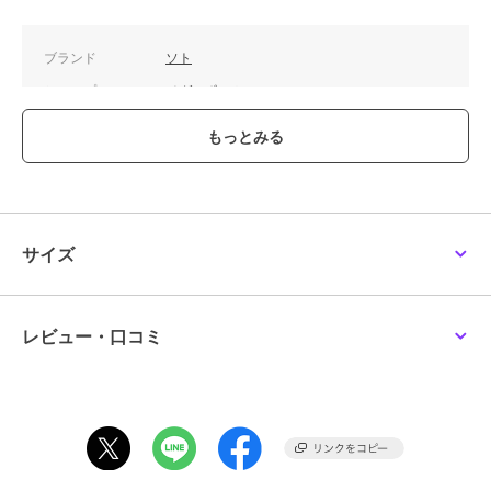
ブランド
ソト
ショップ
メガスポーツ
商品カテゴリ
キャンプ レジャー
／
バーナー
カラー
.
サイズ
.
素材
バーナー・器具栓つまみ・ゴトク/
ステンレス、ボンベホルダー・点
サイズ
火スイッ
商品のお取り扱い方法
原産国
日本
レビュー・口コミ