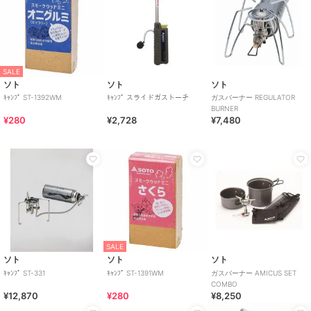
SALE
ソト
ソト
ソト
ｷｬﾝﾌﾟ ST-1392WM
ｷｬﾝﾌﾟ スライドガストーチ
ガスバーナー REGULATOR
BURNER
¥280
¥2,728
¥7,480
SALE
ソト
ソト
ソト
ｷｬﾝﾌﾟ ST-331
ｷｬﾝﾌﾟ ST-1391WM
ガスバーナー AMICUS SET
COMBO
¥12,870
¥280
¥8,250