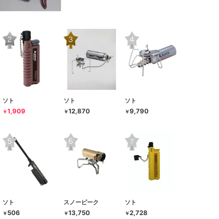
ソト
ソト
ソト
1,909
12,870
9,790
￥
￥
￥
ソト
スノーピーク
ソト
506
13,750
2,728
￥
￥
￥