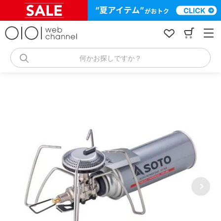
コ
ン
テ
ン
ツ
へ
何かお探しですか？
ス
キ
ッ
プ