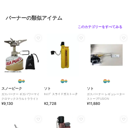
バーナーの類似アイテム
このカテゴリーをすべてみる
スノーピーク
ソト
ソト
ガスバーナー ギガパワーマイ
ｷｬﾝﾌﾟ スライドガストーチ
ガスバーナー レギュレーター
クロマックスウルトラライト
ストーブFUSION
¥9,130
¥2,728
¥11,880