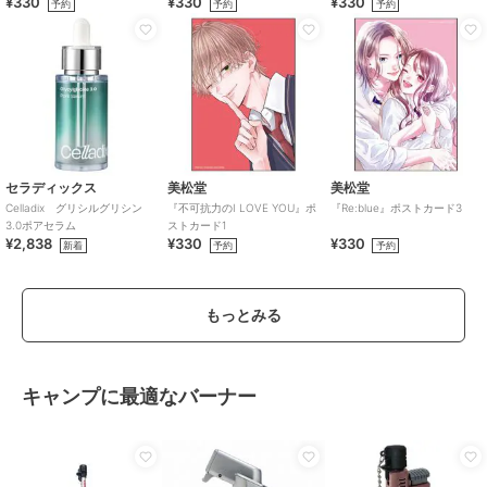
¥330
¥330
¥330
予約
予約
予約
セラディックス
美松堂
美松堂
Celladix グリシルグリシン
『不可抗力のI LOVE YOU』ポ
『Re:blue』ポストカード3
3.0ポアセラム
ストカード1
¥2,838
¥330
¥330
新着
予約
予約
もっとみる
キャンプに最適なバーナー