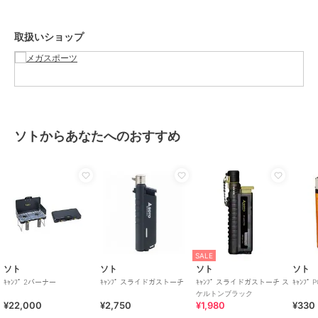
取扱いショップ
ソトからあなたへのおすすめ
SALE
ソト
ソト
ソト
ソト
ｷｬﾝﾌﾟ 2バーナー
ｷｬﾝﾌﾟ スライドガストーチ
ｷｬﾝﾌﾟ スライドガストーチ ス
ｷｬﾝﾌﾟ 
ケルトンブラック
¥22,000
¥2,750
¥1,980
¥330