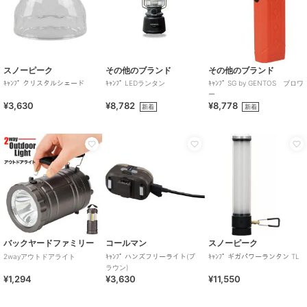
スノーピーク
その他のブランド
その他のブランド
ｷｬﾝﾌﾟ クリスタルシェード
ｷｬﾝﾌﾟ LEDランタン
ｷｬﾝﾌﾟ SG by GENTOS ブロワ
ー
¥3,630
¥8,782
¥8,778
新着
新着
バックヤードファミリー
コールマン
スノーピーク
2wayアウトドアライト
ｷｬﾝﾌﾟ ハンズフリーライト(ブ
ｷｬﾝﾌﾟ ギガパワーランタン TL
ラウン)
¥1,294
¥3,630
¥11,550