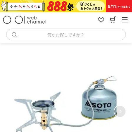
コ
ン
テ
ン
ツ
へ
何かお探しですか？
ス
キ
ッ
プ