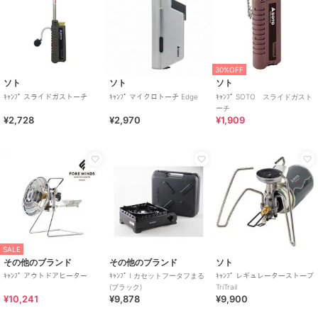
30%OFF
ソト
ソト
ソト
ｷｬﾝﾌﾟ スライドガストーチ
ｷｬﾝﾌﾟ マイクロトーチ Edge
ｷｬﾝﾌﾟ SOTO スライドガスト
ーチ
¥2,728
¥2,970
¥1,909
SALE
その他のブランド
その他のブランド
ソト
ｷｬﾝﾌﾟ アウトドアヒーター
ｷｬﾝﾌﾟ I カセットフータフまる
ｷｬﾝﾌﾟ レギュレーターストーブ
(ブラック)
TriTrail
¥10,241
¥9,878
¥9,900