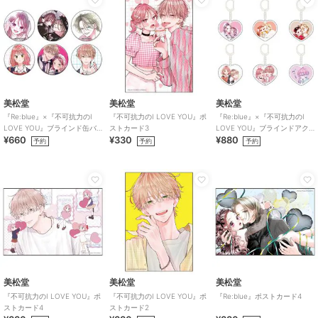
美松堂
美松堂
美松堂
『Re:blue』×『不可抗力のI
『不可抗力のI LOVE YOU』ポ
『Re:blue』×『不可抗力のI
LOVE YOU』ブラインド缶バ
ストカード3
LOVE YOU』ブラインドアク
¥660
¥330
¥880
ッジ（全6種）
リルキーホルダー（全6種）
予約
予約
予約
美松堂
美松堂
美松堂
『不可抗力のI LOVE YOU』ポ
『不可抗力のI LOVE YOU』ポ
『Re:blue』ポストカード4
ストカード4
ストカード2