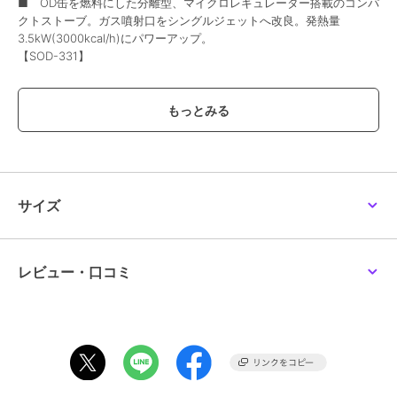
■ OD缶を燃料にした分離型、マイクロレギュレーター搭載のコンパ
クトストーブ。ガス噴射口をシングルジェットへ改良。発熱量
3.5kW(3000kcal/h)にパワーアップ。
【SOD-331】
ブランド
ソト
ショップ
メガスポーツ
商品カテゴリ
キャンプ レジャー
／
バーナー
カラー
.
サイズ
サイズ
.
素材
ゴトク・器具栓つまみ・バーナー
ヘッド :ステンレス
レビュー・口コミ
商品のお取り扱い方法
原産国
日本