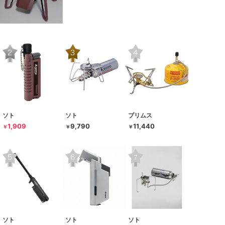
ソト
ソト
プリムス
1,909
9,790
11,440
￥
￥
￥
ソト
ソト
ソト