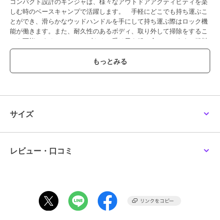
コンパクト設計のキンジャは、様々なアウトドアアクティビティを楽
しむ時のベースキャンプで活躍します。 手軽にどこでも持ち運ぶこ
とができ、滑らかなウッドハンドルを手にして持ち運ぶ際はロック機
能が働きます。また、耐久性のあるボディ、取り外して掃除をするこ
とを可能にするステンレスゴトクと受け皿を組み合せています。燃料
ホースを介した1つのガスカートリッジで2つの火口を使用することが
でき、無駄なく燃料を使うことが可能です。 ■仕様■ 出力:2.9kW
/ 2500kcal/h(500T ガス・バーナー一口使用時) ガス消費
量:207g/h(IP-500 ガス・バーナー一口使用時) ゴトク径:22.0cm 使
用サイズ:約47.5×37.3×29.5cm 収納サイズ:約47.5×7.8×29.5cm ゴ
トクサイズ:約15×43.7cm 本体重量:約3.67kg ※注:ガス出力につい
て カートリッジ内の液化ガスは、その性質から燃焼により温度が下
サイズ
がります。これは、液化ガスが気体になるときの熱を吸収する気化熱
(蒸発熱)によるものです。特に2つのバーナーを同時に燃焼させると液
化ガスの温度低下が早く進み、コンロの火力が低下します。 本製品
ご利用の際は、ハイパワーガスIP-500Tのご使用をお勧めいたしま
レビュー・口コミ
す。また、ガスの出力が低下した場合は手のひらなどで温めたり、一
度消火し冷え切ったカートリッジとは別のものに取り換えたりするこ
とで出力が回復することがあります。 ※注: ガスカートリッジ別売(※
圧電点火装置は付属しておりません。)
【P-CKJ-2】