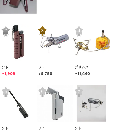
ソト
ソト
プリムス
1,909
9,790
11,440
￥
￥
￥
ソト
ソト
ソト