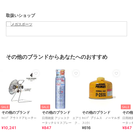
ブランド
その他のブランド
取扱いショップ
ショップ
メガスポーツ
商品カテゴリ
キャンプ レジャー
／
バーナー
カラー
.
サイズ
.
素材
-
その他のブランドからあなたへのおすすめ
商品のお取り扱い方法
原産国
エストニア
SALE
SALE
SALE
その他のブランド
その他のブランド
その他のブランド
その
ｷｬﾝﾌﾟ アウトドアヒーター
日用雑貨 アジャステ エアリ
ｷｬﾝﾌﾟ プリムス ノーマルガ
日用雑
ータッチＵＶスプレー クリ
ス(小)
ータッ
¥10,241
¥847
¥616
¥847
ーンピュアシャボン