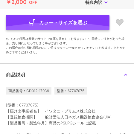
￥2,000
OFF
特典内訳
カラー・サイズを選ぶ
※こちらの商品は複数のサイトで在庫を共有しておりますので、同時にご注文があった場
合、売り切れとなってしまう事がございます。
この場合は売り切れ商品のみ、ご注文をキャンセルさせていただいております。あらかじ
めご了承くださいませ。
商品説明
商品番号：CD012-17039
型番：67707075
[型番：67707075]
【届け出事業者名】 イワタニ・プリムス株式会社
【登録検査機関】 一般財団法人日本ガス機器検査協会(JIA)
【製品番号・製造年月】商品のPSLPGシールに記載