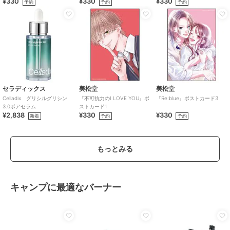
¥330
¥330
¥330
予約
予約
予約
セラディックス
美松堂
美松堂
Celladix グリシルグリシン
『不可抗力のI LOVE YOU』ポ
『Re:blue』ポストカード3
3.0ポアセラム
ストカード1
¥2,838
¥330
¥330
新着
予約
予約
もっとみる
キャンプに最適なバーナー