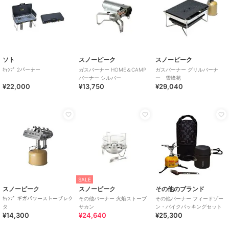
ソト
スノーピーク
スノーピーク
ｷｬﾝﾌﾟ 2バーナー
ガスバーナー HOME＆CAMP
ガスバーナー グリルバーナ
バーナー シルバー
ー 雪峰苑
¥22,000
¥13,750
¥29,040
SALE
スノーピーク
スノーピーク
その他のブランド
ｷｬﾝﾌﾟ ギガパワーストーブレク
その他バーナー 火焔ストーブ
その他バーナー フィードゾー
タ
サカン
ン・バイクパッキングセット
¥14,300
¥24,640
¥25,300