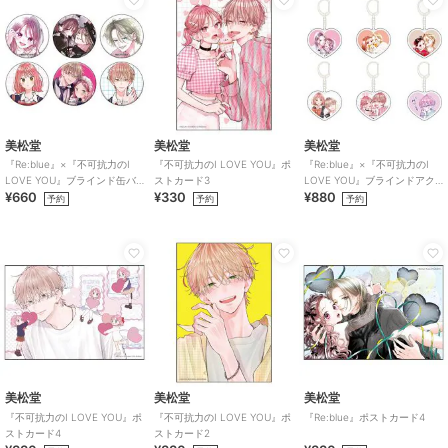
美松堂
美松堂
美松堂
『Re:blue』×『不可抗力のI
『不可抗力のI LOVE YOU』ポ
『Re:blue』×『不可抗力のI
LOVE YOU』ブラインド缶バ
ストカード3
LOVE YOU』ブラインドアク
¥660
¥330
¥880
ッジ（全6種）
リルキーホルダー（全6種）
予約
予約
予約
美松堂
美松堂
美松堂
『不可抗力のI LOVE YOU』ポ
『不可抗力のI LOVE YOU』ポ
『Re:blue』ポストカード4
ストカード4
ストカード2