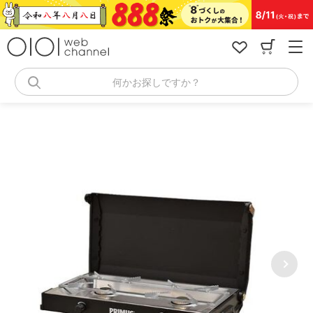
コ
ン
テ
ン
ツ
へ
何かお探しですか？
ス
キ
ッ
プ