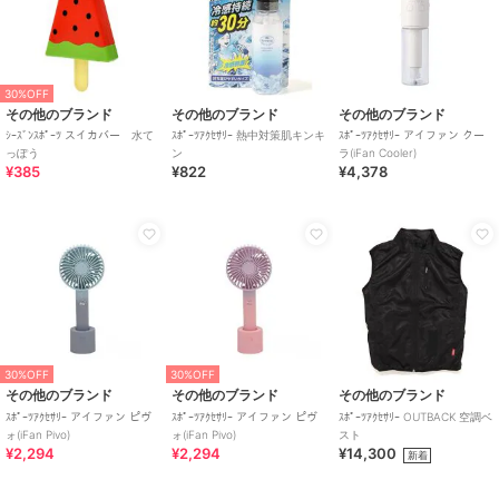
30%OFF
その他のブランド
その他のブランド
その他のブランド
ｼｰｽﾞﾝｽﾎﾟｰﾂ スイカバー 水て
ｽﾎﾟｰﾂｱｸｾｻﾘｰ 熱中対策肌キンキ
ｽﾎﾟｰﾂｱｸｾｻﾘｰ アイファン クー
っぽう
ン
ラ(iFan Cooler)
¥385
¥822
¥4,378
30%OFF
30%OFF
その他のブランド
その他のブランド
その他のブランド
ｽﾎﾟｰﾂｱｸｾｻﾘｰ アイファン ピヴ
ｽﾎﾟｰﾂｱｸｾｻﾘｰ アイファン ピヴ
ｽﾎﾟｰﾂｱｸｾｻﾘｰ OUTBACK 空調ベ
ォ(iFan Pivo)
ォ(iFan Pivo)
スト
¥2,294
¥2,294
¥14,300
新着