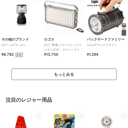
その他のブランド
ロゴス
バックヤードファミリー
ｷｬﾝﾌﾟ LEDランタン
ｷｬﾝﾌﾟ 野電 パワーストックラ
2wayアウトドアライト
ンタン2000・スマートワイヤ
¥8,782
¥13,750
¥1,294
レス
新着
もっとみる
注目のレジャー用品