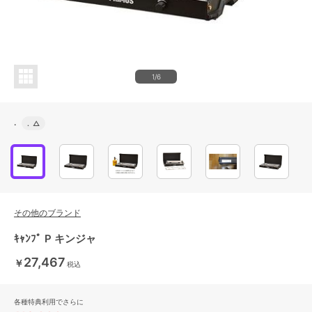
1/6
.
.
△
その他のブランド
ｷｬﾝﾌﾟ P キンジャ
27,467
￥
税込
各種特典利用でさらに