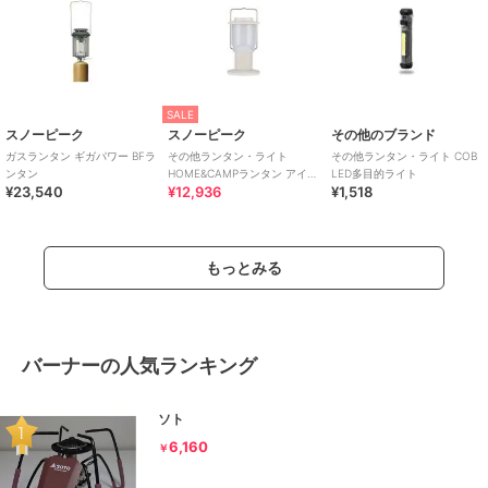
SALE
スノーピーク
スノーピーク
その他のブランド
ガスランタン ギガパワー BFラ
その他ランタン・ライト
その他ランタン・ライト COB
ンタン
HOME&CAMPランタン アイボ
LED多目的ライト
¥23,540
¥12,936
¥1,518
リー
もっとみる
バーナーの人気ランキング
ソト
6,160
￥