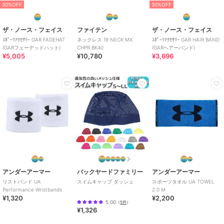
30%OFF
30%OFF
ザ・ノース・フェイス
ファイテン
ザ・ノース・フェイス
ｽﾎﾟｰﾂｱｸｾｻﾘｰ GAR FADEHAT
ネックレス 19 NECK MX
ｽﾎﾟｰﾂｱｸｾｻﾘｰ GAR HAIR BAND
(GARフェーデッドハット)
CHPR BK40
(GARヘアーバンド)
¥5,005
¥10,780
¥3,696
アンダーアーマー
バックヤードファミリー
アンダーアーマー
リストバンド UA
スイムキャップ ダッシュ
スポーツタオル UA TOWEL
Performance Wristbands
2.0 M
¥1,320
¥2,200
5.00
（
5件
）
¥1,326