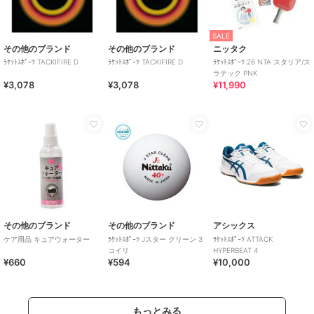
SALE
その他のブランド
その他のブランド
ニッタク
ﾗｹｯﾄｽﾎﾟｰﾂ TACKIFIRE D
ﾗｹｯﾄｽﾎﾟｰﾂ TACKIFIRE D
ﾗｹｯﾄｽﾎﾟｰﾂ 26 NTA スタリア/ス
ラテック PNK
¥3,078
¥3,078
¥11,990
その他のブランド
その他のブランド
アシックス
ケア用品 キュアウォーター
ﾗｹｯﾄｽﾎﾟｰﾂ Jスター クリーン 3
ﾗｹｯﾄｽﾎﾟｰﾂ ATTACK
コイリ
HYPERBEAT 4
¥660
¥594
¥10,000
もっとみる