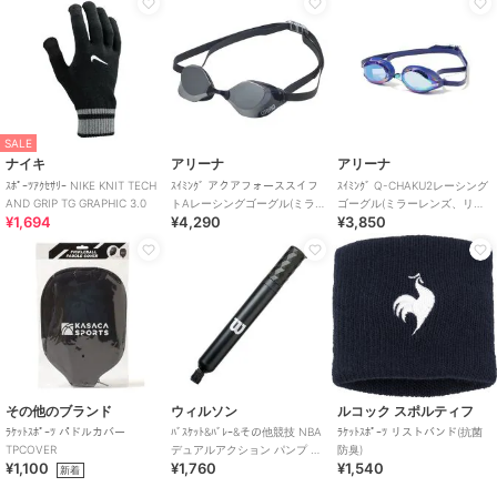
SALE
ナイキ
アリーナ
アリーナ
ｽﾎﾟｰﾂｱｸｾｻﾘｰ NIKE KNIT TECH
ｽｲﾐﾝｸﾞ アクアフォーススイフ
ｽｲﾐﾝｸﾞ Q-CHAKU2レーシング
AND GRIP TG GRAPHIC 3.0
トAレーシングゴーグル(ミラ
ゴーグル(ミラーレンズ、リノ
¥1,694
¥4,290
¥3,850
ーレンズ、スワイプくもり止
ンくもり止め、WA承認)
め、WA承認)
その他のブランド
ウィルソン
ルコック スポルティフ
ﾗｹｯﾄｽﾎﾟｰﾂ パドルカバー
ﾊﾞｽｹｯﾄ&ﾊﾞﾚｰ&その他競技 NBA
ﾗｹｯﾄｽﾎﾟｰﾂ リストバンド(抗菌
TPCOVER
デュアルアクション パンプ ブ
防臭)
¥1,100
¥1,760
¥1,540
ラック(NBA DUAL ACTION
新着
PUMP BLACK)