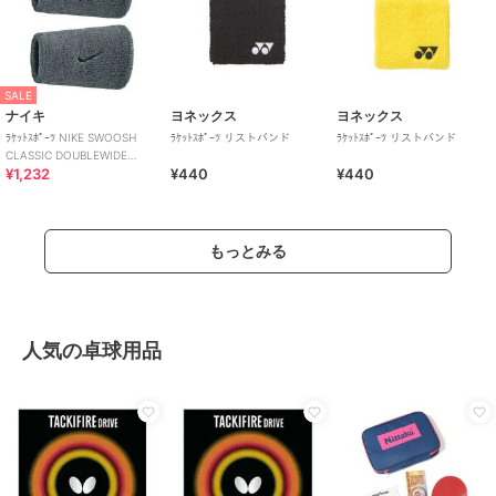
SALE
ナイキ
ヨネックス
ヨネックス
ﾗｹｯﾄｽﾎﾟｰﾂ NIKE SWOOSH
ﾗｹｯﾄｽﾎﾟｰﾂ リストバンド
ﾗｹｯﾄｽﾎﾟｰﾂ リストバンド
CLASSIC DOUBLEWIDE
¥1,232
¥440
¥440
WRISTBANDS 2PK
もっとみる
人気の卓球用品