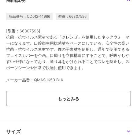
商品説明
商品番号：CD012-14966
型番：66307596
[型番：66307596]
抗菌・抗ウイルス素材である「クレンゼ」を使用したネックウォーマ
ーになります。口腔衛生用抗菌材をベースにしている、安全性の高い
抗菌・抗ウイルス素材です。鹿の子素材を使用し、通年で使用できる
フェイスカバーを企画。口周りを立体構造にすることで、呼吸がしや
すい仕様になっており、通り耳をかけられることでズレを防止し、ス
ポーツシーンや日常で快適に使用できます。
メーカー品番：QMASJK50 BLK
ブランド
ルコック スポルティフ
ショップ
メガスポーツ
商品カテゴリ
その他競技
／
その他競技アクセ
サリー
サイズ
カラー
ＢＬＫ