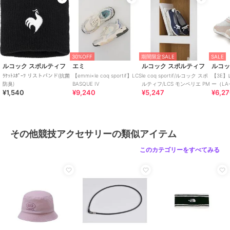
30%OFF
期間限定SALE
SALE
ルコック スポルティフ
エミ
ルコック スポルティフ
ルコッ
ﾗｹｯﾄｽﾎﾟｰﾂ リストバンド(抗菌
【emmi×le coq sportif】LCS
le coq sportif/ルコック スポ
【3E
防臭)
BASQUE IV
ルティフ/LCS モンペリエ PM
ー（LAセ
¥1,540
¥9,240
¥5,247
¥6,2
SEINE 
その他競技アクセサリーの類似アイテム
このカテゴリーをすべてみる