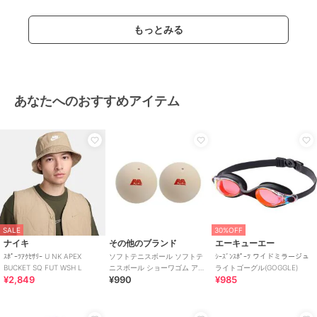
もっとみる
あなたへのおすすめアイテム
SALE
30%OFF
ナイキ
その他のブランド
エーキューエー
ｽﾎﾟｰﾂｱｸｾｻﾘｰ U NK APEX
ソフトテニスボール ソフトテ
ｼｰｽﾞﾝｽﾎﾟｰﾂ ワイドミラージュ
BUCKET SQ FUT WSH L
ニスボール ショーワゴム アカ
ライトゴーグル(GOGGLE)
¥2,849
¥990
¥985
エム 公認球 2個入り