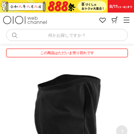
コ
ン
テ
ン
ツ
へ
何かお探しですか？
ス
キ
ッ
この商品はただいま売り切れです
プ