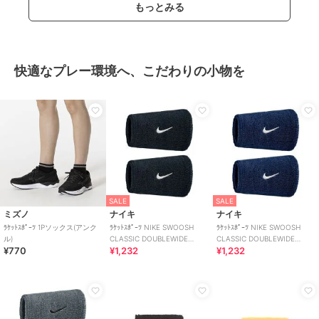
もっとみる
快適なプレー環境へ、こだわりの小物を
SALE
SALE
ミズノ
ナイキ
ナイキ
ﾗｹｯﾄｽﾎﾟｰﾂ 1Pソックス(アンク
ﾗｹｯﾄｽﾎﾟｰﾂ NIKE SWOOSH
ﾗｹｯﾄｽﾎﾟｰﾂ NIKE SWOOSH
ル)
CLASSIC DOUBLEWIDE
CLASSIC DOUBLEWIDE
¥770
¥1,232
¥1,232
WRISTBANDS 2PK
WRISTBANDS 2PK