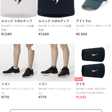
ルコック スポルティフ
ルコック スポルティフ
アドミラル
ﾗｹｯﾄｽﾎﾟｰﾂ リストバンド(抗菌
ﾗｹｯﾄｽﾎﾟｰﾂ リストバンド(抗菌
ﾗｹｯﾄｽﾎﾟｰﾂ マットカラーバイザ
防臭)
防臭)
ー
¥1,540
¥1,540
¥5,500
SALE
ミズノ
ミズノ
ナイキ
ﾗｹｯﾄｽﾎﾟｰﾂ 1Pソックス(アンク
ﾗｹｯﾄｽﾎﾟｰﾂ 1Pソックス(アンク
ﾗｹｯﾄｽﾎﾟｰﾂ NIKE SWOOSH
ル)
ル)
CLASSIC DOUBLEWIDE
¥770
¥770
¥1,232
WRISTBANDS 2PK