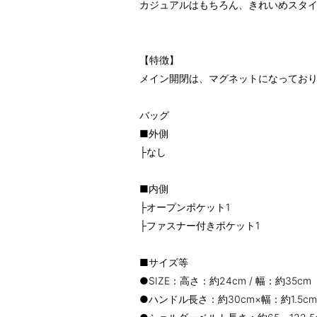
カジュアルはもちろん、きれいめスタ
【特徴】
メイン開閉は、マグネットになってお
バッグ
■外側
├なし
■内側
├オープンポケット1
├ファスナー付きポケット1
■サイズ等
●SIZE：高さ：約24cm / 幅：約35c
●ハンドル長さ：約30cm×幅：約1.5c