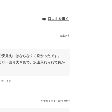
口コミを書く
キキ
さま
で安見えにはならなくて良かったです。
より一回り大きめで、沢山入れられて良か
しています。
かすねえ
さま (30代 女性)