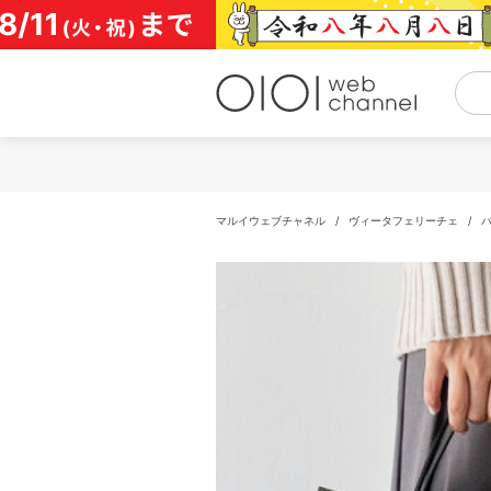
コ
ン
テ
ン
ツ
へ
ス
キ
ッ
プ
マルイウェブチャネル
/
ヴィータフェリーチェ
/