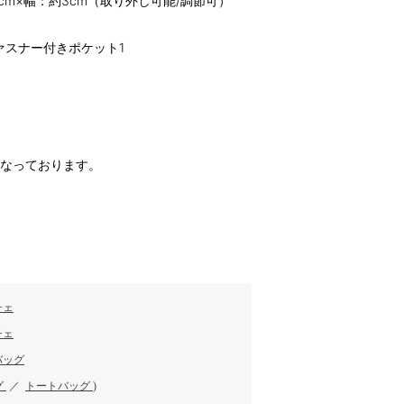
5cm×幅：約3cm（取り外し可能/調節可）
ァスナー付きポケット1
になっております。
チェ
チェ
バッグ
グ
／
トートバッグ
)