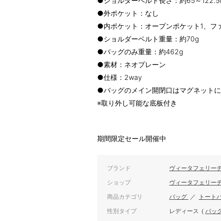
●ショルダーベルト長さ：約65～122.
●外ポケット：なし
●内ポケット：オープンポケット1、フ
●ショルダーベルト重量：約70g
●バッグのみ重量：約462g
●素材：ネオプレーン
●仕様：2way
●バッグのメイン開閉口はマグネット
※取り外し可能な底板付き
期間限定セール開催中
ブランド
ヴィータフェリー
ショップ
ヴィータフェリー
商品カテゴリ
バッグ
／
トート
性別タイプ
レディース
(
バッ