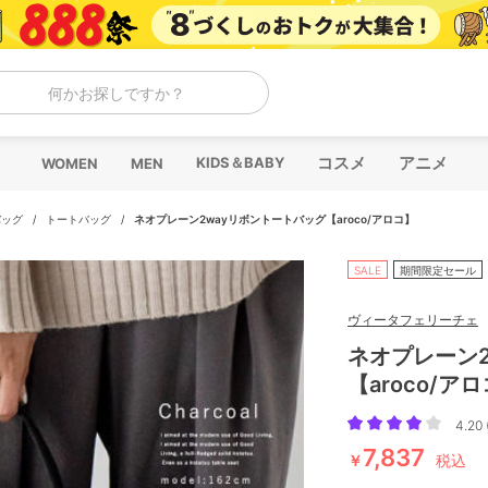
何かお探しですか？
コスメ
アニメ
KIDS＆BABY
WOMEN
MEN
バッグ
/
トートバッグ
/
ネオプレーン2wayリボントートバッグ【aroco/アロコ】
SALE
期間限定セール
ヴィータフェリーチェ
ネオプレーン
【aroco/ア
4.20 
7,837
￥
税込