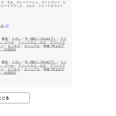
ック、モカ、グレーベージュ、ライトグレー、ピ
ツイードブラック、コルク、ツイードホワイト
方法
/
無地
/
リボン
/
中（幅21～30cm以下）
/
ライ
ン・プール
/
フィットネス・ヨガ
/
アウトドア
ャー
/
ビジネス
/
カジュアル
/
軽量 700ｇ以下
行・出張対応
/
無地
/
リボン
/
中（幅21～30cm以下）
/
ライ
ン・プール
/
フィットネス・ヨガ
/
アウトドア
ャー
/
ビジネス
/
カジュアル
/
軽量 700ｇ以下
行・出張対応
とじる