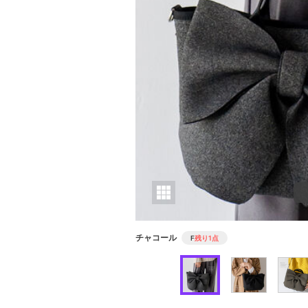
チャコール
F
残り1点