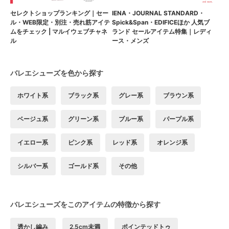
セレクトショップランキング｜セー
IENA・JOURNAL STANDARD・
ル・WEB限定・別注・売れ筋アイテ
Spick&Span・EDIFICEほか 人気ブ
ムをチェック | マルイウェブチャネ
ランド セールアイテム特集｜レディ
ル
ース・メンズ
バレエシューズを色から探す
ホワイト系
ブラック系
グレー系
ブラウン系
ベージュ系
グリーン系
ブルー系
パープル系
イエロー系
ピンク系
レッド系
オレンジ系
シルバー系
ゴールド系
その他
バレエシューズをこのアイテムの特徴から探す
透かし編み
2.5cm未満
ポインテッドトゥ