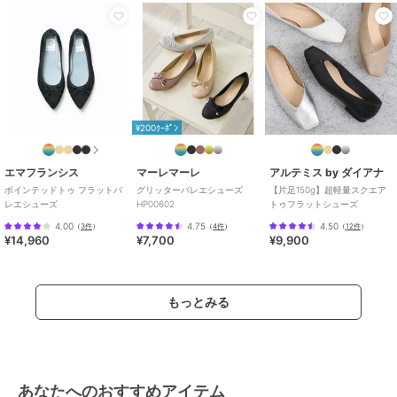
¥200ｸｰﾎﾟﾝ
エマフランシス
マーレマーレ
アルテミス by ダイアナ
ポインテッドトゥ フラットバ
グリッターバレエシューズ
【片足150g】超軽量スクエア
レエシューズ
HP00602
トゥフラットシューズ
4.00
4.75
4.50
（
3件
）
（
4件
）
（
12件
）
¥14,960
¥7,700
¥9,900
もっとみる
あなたへのおすすめアイテム