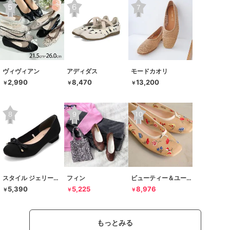
ヴィヴィアン
アディダス
モードカオリ
2,990
8,470
13,200
￥
￥
￥
スタイル ジェリービーンズ
フィン
ビューティー＆ユース ユナイテッドアローズ
5,390
5,225
8,976
￥
￥
￥
もっとみる