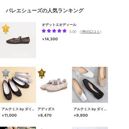
バレエシューズの人気ランキング
オデットエオディール
5.00
（
1件の口コミ
）
14,300
￥
アルテミス by ダイアナ
アディダス
アルテミス by ダイアナ
11,000
8,470
9,900
￥
￥
￥