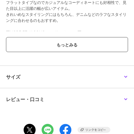
フラットタイプなのでカジュアルなコーディネートにも好相性で、見
た目以上に活躍の幅が広いアイテム。
きれいめなスタイリングにはもちろん、デニムなどのラフなスタイリ
ングに合わせるのもおすすめ。
▼MODE ET JACOMO モードエジャコモ▼
大人の女性に向け物質的なものだけでなく、心まで満たすことを追求
したハイクリエイションブランド
『凛としてしなやかに、自分自身の内なる輝きをひきたてるクール＆
ビューティーシューズ』
※高反発中底
※低反発スポンジ
サイズ
※2E
※日本製
※MADE IN JAPAN
※mode et jacoomo モードエジャコモ
レビュー・口コミ
■素材：本革（ツイード生地＋ビジュー）
■ヒール1.0cm
■23秋冬新作
#靴 #レディースシューズ #レディースパンプス #フラットパンプス #