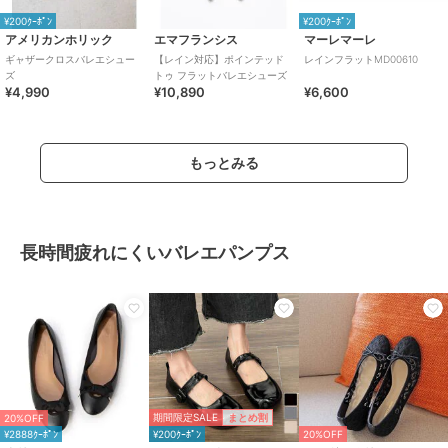
¥200ｸｰﾎﾟﾝ
¥200ｸｰﾎﾟﾝ
アメリカンホリック
エマフランシス
マーレマーレ
ギャザークロスバレエシュー
【レイン対応】ポインテッド
レインフラットMD00610
ズ
トゥ フラットバレエシューズ
¥4,990
¥10,890
¥6,600
もっとみる
長時間疲れにくいバレエパンプス
期間限定SALE
まとめ割
20%OFF
¥2888ｸｰﾎﾟﾝ
¥200ｸｰﾎﾟﾝ
20%OFF