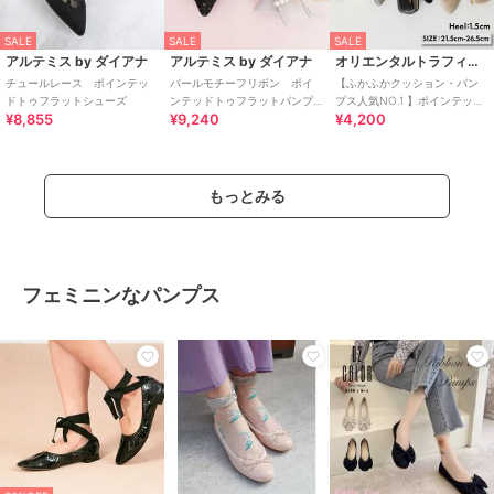
SALE
SALE
SALE
アルテミス by ダイアナ
アルテミス by ダイアナ
オリエンタルトラフィック
チュールレース ポインテッ
パールモチーフリボン ポイ
【ふかふかクッション・パン
ドトゥフラットシューズ
ンテッドトゥフラットパンプ
プス人気NO.1 】ポインテッド
¥8,855
¥9,240
¥4,200
ス
トゥフラットパンプス/R-4007
もっとみる
フェミニンなパンプス