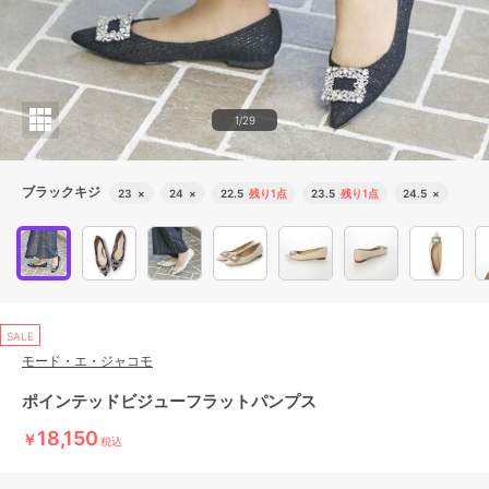
1/29
ブラックキジ
23
×
24
×
22.5
残り1点
23.5
残り1点
24.5
×
SALE
モード・エ・ジャコモ
ポインテッドビジューフラットパンプス
18,150
￥
税込