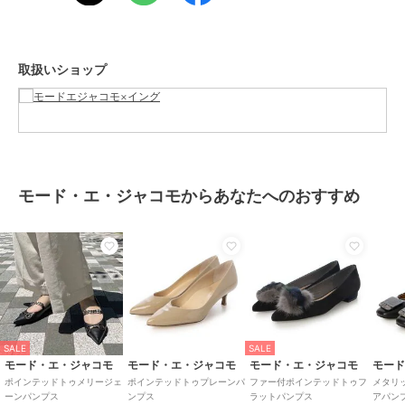
フラットシューズ #ポインテッドトゥ #ビジュー #オケージョン #パ
ーティー #仕事 #通勤 #秋冬
取扱いショップ
ブランド
モード・エ・ジャコモ
ショップ
モードエジャコモ×イング
商品カテゴリ
シューズ
／
バレエシューズ
性別タイプ
レディース
モード・エ・ジャコモからあなたへのおすすめ
シューズ
／
バレエシューズ
カラー
ブラックキジ、ネイビーキジ、ア
イボリーキジ
サイズ
22.5,23,23.5,24,24.5
素材
本革（ツイード生地＋ビジュー）
商品のお取り扱い方法
特徴
シューズ
SALE
SALE
モード・エ・ジャコモ
モード・エ・ジャコモ
モード・エ・ジャコモ
モー
透かし編み
/
2.5cm未満
/
ポイン
ポインテッドトゥメリージェ
ポインテッドトゥプレーンパ
ファー付ポインテッドトゥフ
メタリ
テッドトゥ
ーンパンプス
ンプス
ラットパンプス
アパン