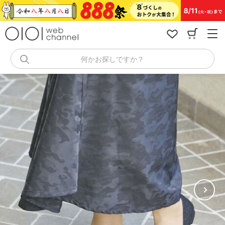
コ
ン
テ
ン
ツ
へ
何かお探しですか？
ス
キ
ッ
プ