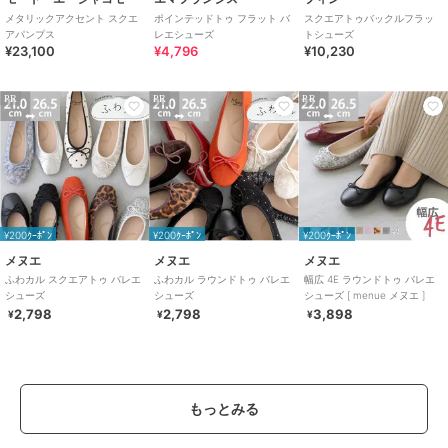
メタリックアクセント スクエ
ポインテッドトゥ フラット バ
スクエアトゥバックルフラッ
アパンプス
レエシューズ
トシューズ
¥23,100
¥4,796
¥10,230
PR
PR
PR
¥200ｸｰﾎﾟﾝ
¥200ｸｰﾎﾟﾝ
¥200ｸｰﾎﾟﾝ
メヌエ
メヌエ
メヌエ
ふわカル スクエアトゥ バレエ
ふわカル ラウンドトゥ バレエ
幅広 4E ラウンドトゥ バレエ
シューズ
シューズ
シューズ [ menue メヌエ ]
2,798
2,798
3,898
¥
¥
¥
もっとみる