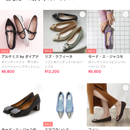
SALE
SALE
SALE
アルテミス by ダイアナ
リズ・ラフィーネ
モード・エ・ジャコモ
ポインテッドトゥ 甲リボン
ソフトポインテッドバレエパ
ポインテッドトゥビジューレ
メリージェーンフラットシュ
ンプス
ースパンプス
¥8,800
¥13,200
¥9,900
ーズ
SALE
モード・エ・ジャコモ
エマフランシス
フィン