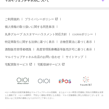
マルイウェブチャネルについて
ご利用規約
プライバシーポリシー
個人情報の取り扱いに関する同意条項
丸井グループ カスタマーハラスメント対応方針
cookieポリシー
特定商取引に関する法律に基づく表示
古物営業法に基づく表示
酒類販売管理者標識
高度管理医療機器等販売許可に基づく表示
マルイウェブチャネル出店のお問い合わせ
サイトマップ
宅配買取サービス
宅配収納サービス
※セール商品の比較対象価格はマルイウェブチャネル旧価格、またはメーカー希望小売価格に現在の消費税を加算
した価格です。※セール期間中、予告なく価格が変更となる場合・マルイ店舗価格と異なる場合がございます。お
支払いはご注文時の価格となりますのでご了承ください。