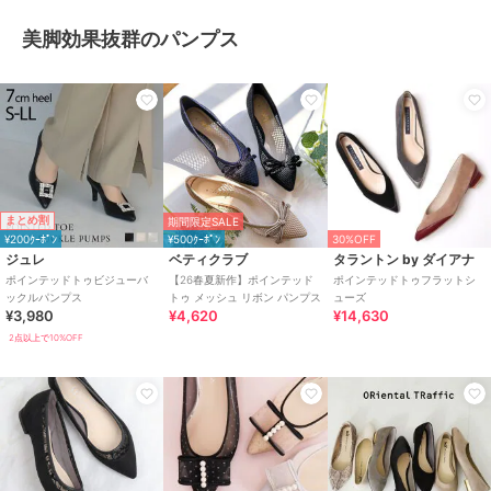
美脚効果抜群のパンプス
まとめ割
期間限定SALE
¥200ｸｰﾎﾟﾝ
¥500ｸｰﾎﾟﾝ
30%OFF
ジュレ
ベティクラブ
タラントン by ダイアナ
ポインテッドトゥビジューバ
【26春夏新作】ポインテッド
ポインテッドトゥフラットシ
ックルパンプス
トゥ メッシュ リボン パンプス
ューズ
¥3,980
¥4,620
¥14,630
2点以上で10%OFF