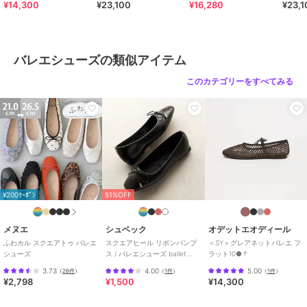
¥14,300
¥23,100
¥16,280
¥23,1
バレエシューズ
透かし編み
/
2.5cm未満
/
ポイン
テッドトゥ
バレエシューズの類似アイテム
原産国
日本
このカテゴリーをすべてみる
¥200ｸｰﾎﾟﾝ
51%OFF
メヌエ
シュベック
オデットエオディール
ふわカル スクエアトゥ バレエ
スクエアヒール リボンパンプ
＜SY＞グレアネットバレエ フ
シューズ
ス / バレエシューズ ballet
ラット10●↑
shoes
3.73
4.00
5.00
（
26件
）
（
1件
）
（
1件
）
¥2,798
¥1,500
¥14,300