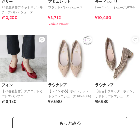
クリー
アミュレット
モードカオリ
25春夏新作フラットリボンモ
フラットバレエシューズ
レースバレエシューズ/6299
チーフバレエシューズ
¥13,200
¥3,712
¥10,450
2点以上で5%OFF
フィン
ラウナレア
ラウナレア
【24春夏新作】スクエアトゥ
【レイン対応】ポインテッド
【新色】グリッターポインテ
バレエパンプス
トゥバレエシューズ(RB4401A)
ッドトゥバレエシューズ
¥10,120
¥9,680
¥9,680
(B9601A)
もっとみる