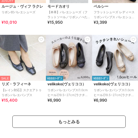
30%OFF
ルージュ・ヴィフ ラクレ
モードカオリ
ベルシー
リボン付バレエシューズ
【本革】バレエシューズ（フ
フラットシューズ レディース
ラットソール／リボン／ぺた
リボンパンプス バレエシュー
¥10,010
¥15,950
¥3,399
んこ／多色展開／アニマル）
ズ ぺたんこ きれいめ 入学式
卒業式
SALE
¥888ｸｰﾎﾟﾝ
¥888ｸｰﾎﾟﾝ
リズ・ラフィーネ
velikoko(ヴェリココ）
velikoko(ヴェリココ）
【レイン対応】スクエアトゥ
リボンバレエパンプス(1.0cm
リボンバレエパンプス(1.0cm
リボンバレエパンプス
ヒール)[19.5~27cm]ラクチン
ヒール)[19.5~27cm]ラクチン
¥15,400
¥6,990
¥6,990
きれいシューズ
きれいシューズ
もっとみる