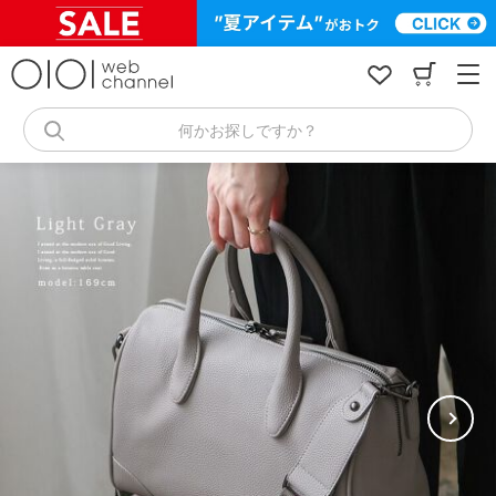
コ
ン
テ
ン
ツ
へ
何かお探しですか？
ス
キ
ッ
プ