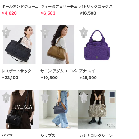
ポールアンドジョーアクセソワ
ヴィータフェリーチェ
パトリックコックス
4,620
6,583
16,500
￥
￥
￥
レスポートサック
サロン アダム エ ロペ
アナ スイ
23,100
19,800
25,300
￥
￥
￥
パドマ
シップス
カナナコレクション