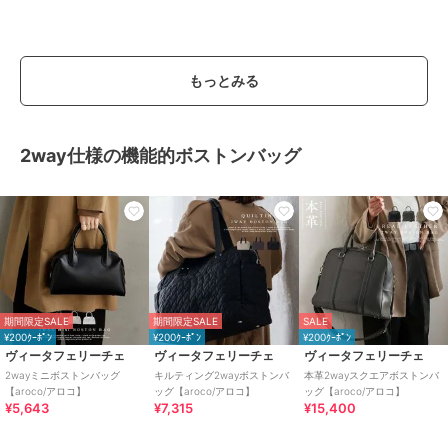
もっとみる
2way仕様の機能的ボストンバッグ
期間限定SALE
期間限定SALE
SALE
¥200ｸｰﾎﾟﾝ
¥200ｸｰﾎﾟﾝ
¥200ｸｰﾎﾟﾝ
ヴィータフェリーチェ
ヴィータフェリーチェ
ヴィータフェリーチェ
2wayミニボストンバッグ
キルティング2wayボストンバ
本革2wayスクエアボストンバ
【aroco/アロコ】
ッグ【aroco/アロコ】
ッグ【aroco/アロコ】
¥5,643
¥7,315
¥15,400