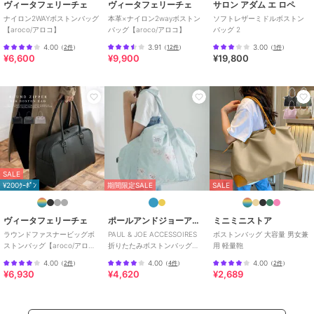
ヴィータフェリーチェ
ヴィータフェリーチェ
サロン アダム エ ロペ
ナイロン2WAYボストンバッグ
本革×ナイロン2wayボストン
ソフトレザーミドルボストン
特徴
バッグ
【aroco/アロコ】
バッグ【aroco/アロコ】
バッグ 2
合成皮革/人工皮革
/
無地
/
ボー
4.00
3.91
3.00
（
2件
）
（
12件
）
（
1件
）
ダー
/
中（幅21～30cm以下）
/
¥6,600
¥9,900
¥19,800
ライフスタイル
/
ゴルフ
/
アウ
トドア
/
キャンプ・レジャー
/
ビジネス
/
カジュアル
/
セレモ
ニー・入学式・卒業式
/
ポケット
5箇所以上
/
軽量 700ｇ以下
/
2W
AY以上
ボストンバッグ
SALE
合成皮革/人工皮革
/
無地
/
ボー
¥200ｸｰﾎﾟﾝ
期間限定SALE
SALE
ダー
/
中（幅21～30cm以下）
/
ライフスタイル
/
ゴルフ
/
アウ
トドア
/
キャンプ・レジャー
/
ヴィータフェリーチェ
ポールアンドジョーアクセソワ
ミニミニストア
ビジネス
/
カジュアル
/
セレモ
ラウンドファスナービッグボ
PAUL & JOE ACCESSOIRES
ボストンバッグ 大容量 男女兼
ストンバッグ【aroco/アロ
折りたたみボストンバッグ
用 軽量鞄
ニー・入学式・卒業式
/
ポケット
コ】
PJA-B846 花柄
5箇所以上
/
軽量 700ｇ以下
/
2W
4.00
4.00
4.00
（
2件
）
（
4件
）
（
2件
）
¥6,930
¥4,620
¥2,689
AY以上
原産国
中国