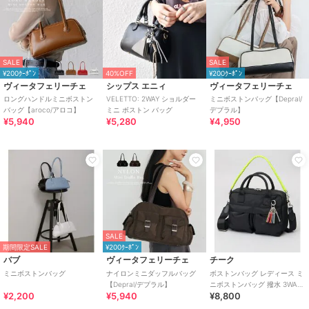
SALE
SALE
¥200ｸｰﾎﾟﾝ
40%OFF
¥200ｸｰﾎﾟﾝ
ヴィータフェリーチェ
シップス エニィ
ヴィータフェリーチェ
ロングハンドルミニボストン
VELETTO: 2WAY ショルダー
ミニボストンバッグ【Depral/
バッグ【aroco/アロコ】
ミニ ボストン バッグ
デプラル】
¥5,940
¥5,280
¥4,950
SALE
期間限定SALE
¥200ｸｰﾎﾟﾝ
バブ
ヴィータフェリーチェ
チーク
ミニボストンバッグ
ナイロンミニダッフルバッグ
ボストンバッグ レディース ミ
【Depral/デプラル】
ニボストンバッグ 撥水 3WAY
¥2,200
¥5,940
¥8,800
ショルダーバッグ