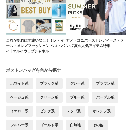
これがあれば間違いなし！！レディ
ナノ・ユニバース｜レディース・メ
ース・メンズファッション ベストバ
ンズ 夏の人気アイテム特集
イ | マルイウェブチャネル
ボストンバッグを色から探す
ホワイト系
ブラック系
グレー系
ブラウン系
ベージュ系
グリーン系
ブルー系
パープル系
イエロー系
ピンク系
レッド系
オレンジ系
シルバー系
ゴールド系
白無地
その他