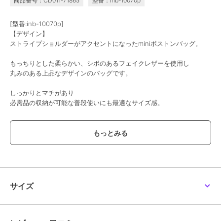
商品番号：CD011-71865
型番：inb-10070p
[型番:inb-10070p]
【デザイン】
ストライプショルダーがアクセントになったminiボストンバッグ。
もっちりとした柔らかい、シボのあるフェイクレザーを使用し
丸みのある上品なデザインのバッグです。
しっかりとマチがあり
必需品の収納が可能な普段使いにも最適なサイズ感。
それぞれのカラーで、異なるストライプのテープショルダーベルトが
付属。
肩掛け・斜め掛けができ、太めの仕様なので肩への負担も軽減。
バッグにつけているだけで、華やかさが増し、アクセントにもなりま
す。
サイズ
【特徴】
メイン開閉は、ファスナーになっております。
■外側