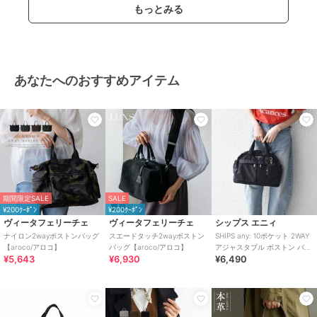
もっとみる
あなたへのおすすめアイテム
期間限定SALE
SALE
¥200ｸｰﾎﾟﾝ
¥200ｸｰﾎﾟﾝ
ヴィータフェリーチェ
ヴィータフェリーチェ
シップス エニィ
ナイロン2wayボストンバッグ
スエードタッチ2wayボストン
SHIPS any: 10ポケット 2WAY
【aroco/アロコ】
バッグ【aroco/アロコ】
アジャスタブル ボストン バッ
¥5,643
¥6,930
¥6,490
グ