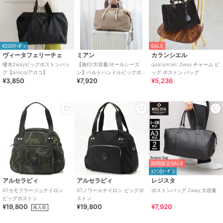
¥200ｸｰﾎﾟﾝ
SALE
ヴィータフェリーチェ
ミアン
カランシエル
撥水2wayビッグボストンバッ
【旅行/大容量/オールシーズ
quaranciel: 2way チャーム ビ
グ【aroco/アロコ】
ン】ベルトハンドルビッグボ
ッグ ボストン バッグ
¥3,850
¥7,920
¥5,236
ストンバッグ
期間限定SALE
¥200ｸｰﾎﾟﾝ
アルセラピィ
アルセラピィ
レジスタ
ATカモフラージュナイロン
ATノワールナイロン ビッグボ
ボストンバッグ 2way 大容量
ビッグボストン
ストン
¥19,800
¥19,800
¥7,920
再入荷