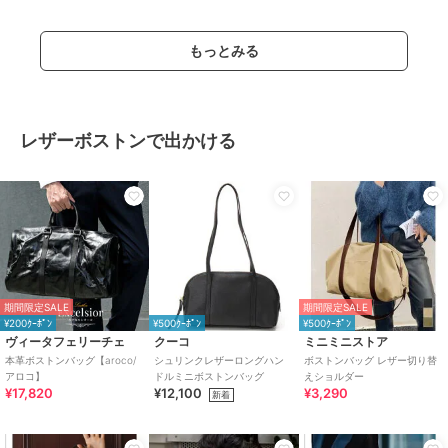
もっとみる
レザーボストンで出かける
期間限定SALE
期間限定SALE
¥200ｸｰﾎﾟﾝ
¥500ｸｰﾎﾟﾝ
¥500ｸｰﾎﾟﾝ
ヴィータフェリーチェ
クーコ
ミニミニストア
本革ボストンバッグ【aroco/
シュリンクレザーロングハン
ボストンバッグ レザー切り替
アロコ】
ドルミニボストンバッグ
えショルダー
¥17,820
¥12,100
¥3,290
新着