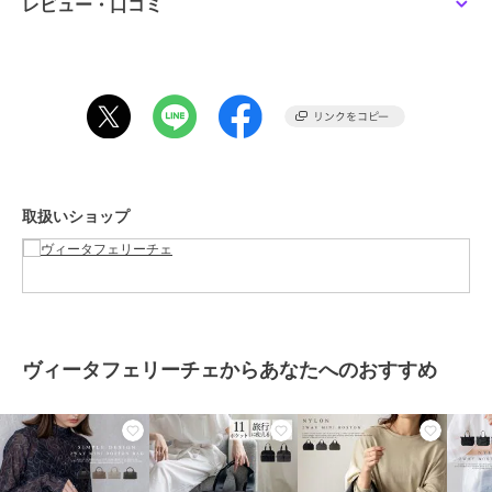
レビュー・口コミ
├背面ファスナー付きポケット1
■内側
├オープンポケット3
├ファスナー付きポケット2
【注意事項】
合成皮革特有のにおいがする場合がございます。においが気になる場
合は一度陰干しされてからご使用ください。
取扱いショップ
■サイズ等
●SIZE：高さ：約21cm / 幅：約30cm / マチ：約11cm
●ハンドル長さ：約35cm×幅：約1.5cm、持ち手高さ：約12cm
●ショルダーベルト長さ：約76～115cm×幅：約5cm（取り外し可能/
調節可）
●外ポケット：背面ファスナー付きポケット1
ヴィータフェリーチェからあなたへのおすすめ
●内ポケット：オープンポケット3、ファスナー付きポケット2
●ショルダーベルト重量：約150g
●バッグのみ重量：約440g
●素材：PU
●仕様：2way
●バッグのメイン開閉口はファスナーになっております。