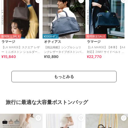
期間限定SALE
¥200ｸｰﾎﾟﾝ
期間限定SALE
ラマージ
オティアス
ラマージ
【LA MARGE】スクエア レザ
【雑誌掲載】シンプルシュリ
【LA MARGE】【本革】【A4
ー ミニボストン ショルダーバ
ンクレザータイプボストンバ
対応】2WAY サイドベルト ボ
¥15,840
¥10,890
¥22,770
ッグ
ッグ
ストンバッグ
もっとみる
旅行に最適な大容量ボストンバッグ