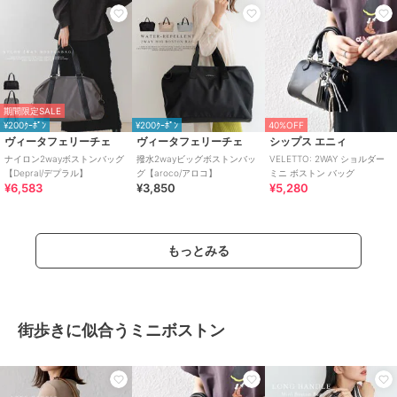
期間限定SALE
¥200ｸｰﾎﾟﾝ
¥200ｸｰﾎﾟﾝ
40%OFF
ヴィータフェリーチェ
ヴィータフェリーチェ
シップス エニィ
ナイロン2wayボストンバッグ
撥水2wayビッグボストンバッ
VELETTO: 2WAY ショルダー
【Depral/デプラル】
グ【aroco/アロコ】
ミニ ボストン バッグ
¥6,583
¥3,850
¥5,280
もっとみる
街歩きに似合うミニボストン