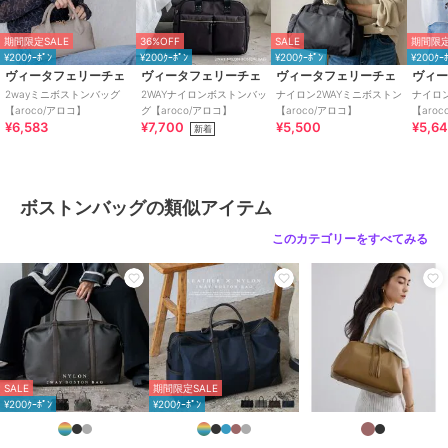
期間限定SALE
36%OFF
SALE
期間限定
※原価高騰に伴い価格改定を行っております。入荷時期により下げ札
¥200ｸｰﾎﾟﾝ
¥200ｸｰﾎﾟﾝ
¥200ｸｰﾎﾟﾝ
¥200ｸｰ
の価格が異なる場合がございますが、正しい販売価格は商品ページの
ヴィータフェリーチェ
ヴィータフェリーチェ
ヴィータフェリーチェ
ヴィ
表示価格となります。
2wayミニボストンバッグ
2WAYナイロンボストンバッ
ナイロン2WAYミニボストン
ナイロ
【aroco/アロコ】
グ【aroco/アロコ】
【aroco/アロコ】
【aro
¥6,583
¥7,700
¥5,500
¥5,6
新着
ブランド
ヴィータフェリーチェ
ボストンバッグの類似アイテム
ショップ
ヴィータフェリーチェ
このカテゴリーをすべてみる
商品カテゴリ
バッグ
／
ボストンバッグ
性別タイプ
レディース
バッグ
／
ボストンバッグ
カラー
ライトグレー、ブラック、ネイビ
ー、チョコ
SALE
期間限定SALE
サイズ
F
¥200ｸｰﾎﾟﾝ
¥200ｸｰﾎﾟﾝ
素材
合成皮革
商品のお取り扱い方法