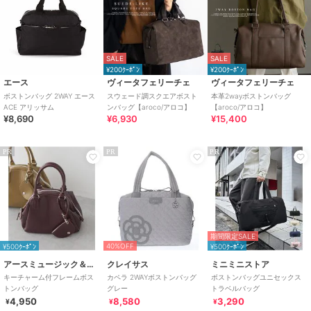
SALE
SALE
¥200ｸｰﾎﾟﾝ
¥200ｸｰﾎﾟﾝ
エース
ヴィータフェリーチェ
ヴィータフェリーチェ
ボストンバッグ 2WAY エース
スウェード調スクエアボスト
本革2wayボストンバッグ
ACE アリッサム
ンバッグ【aroco/アロコ】
【aroco/アロコ】
¥8,690
¥6,930
¥15,400
PR
PR
PR
期間限定SALE
40%OFF
¥500ｸｰﾎﾟﾝ
¥500ｸｰﾎﾟﾝ
アースミュージック＆エコロジー
クレイサス
ミニミニストア
キーチャーム付フレームボス
カペラ 2WAYボストンバッグ
ボストンバッグユニセックス
トンバッグ
グレー
トラベルバッグ
4,950
8,580
3,290
¥
¥
¥