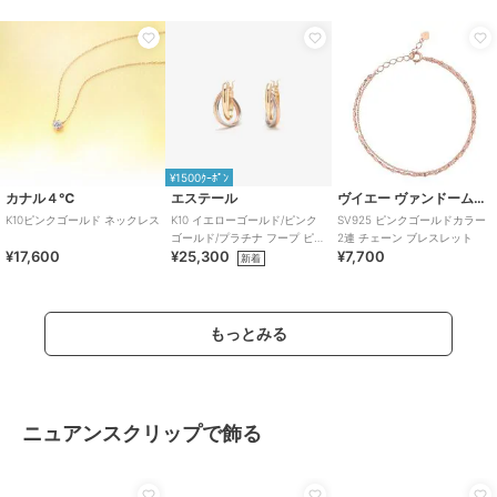
¥1500ｸｰﾎﾟﾝ
カナル４℃
エステール
ヴイエー ヴァンドーム青山
K10ピンクゴールド ネックレス
K10 イエローゴールド/ピンク
SV925 ピンクゴールドカラー
ゴールド/プラチナ フープ ピア
2連 チェーン ブレスレット
¥17,600
¥25,300
¥7,700
ス
新着
もっとみる
ニュアンスクリップで飾る