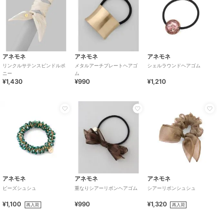
アネモネ
アネモネ
アネモネ
リンクルサテンスピンドルポ
メタルアーチプレートヘアゴ
シェルラウンドヘアゴム
ニー
ム
¥1,430
¥990
¥1,210
アネモネ
アネモネ
アネモネ
ビーズシュシュ
重なりシアーリボンヘアゴム
シアーリボンシュシュ
¥1,100
¥990
¥1,320
再入荷
再入荷