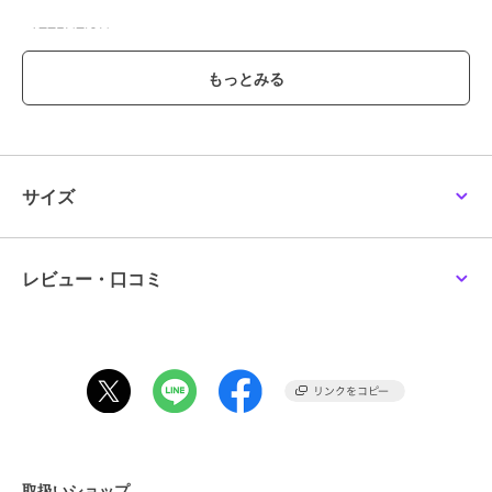
※ATTENTION※
■製造・輸送時についた微細なキズやゆがみ、黒点、気泡・内包物が
見られる場合がございます。
■マーブル柄の入り方や色味、形状には個体差がございます。
■モチーフとヘアゴムが外れる仕様となっております。
■ヘアゴムの太さによっては溝にはまらない場合がございます。
サイズ
上記は不良の対象外となりますので、予めご了承くださいませ。
■【スリットポニー】は株式会社サンポークリエイトの意匠登録商品
です。
レビュー・口コミ
ブランド
アネモネ
ショップ
アネモネ
商品カテゴリ
アクセサリー・ヘアアクセサリー
／
シュシュ・ヘアゴム
性別タイプ
レディース
取扱いショップ