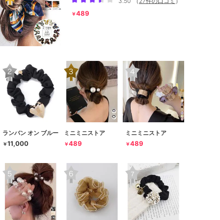
3.50
（
27件の口コミ
）
489
￥
ランバン オン ブルー
ミニミニストア
ミニミニストア
11,000
489
489
￥
￥
￥