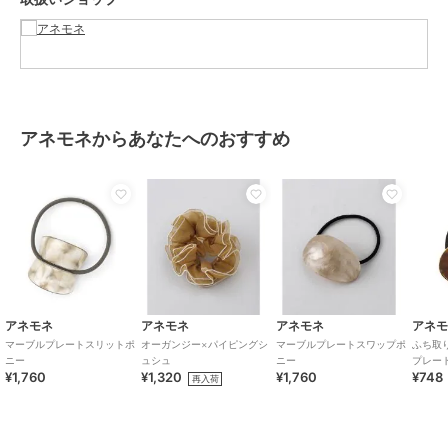
アクセサリー・ヘアアクセサリー
／
シュシュ・ヘアゴム
カラー
ブラウン、ベージュ、グレー
サイズ
FREE
素材
エポキシ、ヘアゴム、合金
アネモネからあなたへのおすすめ
商品のお取り扱い方法
原産国
-
アネモネ
アネモネ
アネモネ
アネ
マーブルプレートスリットポ
オーガンジー×パイピングシ
マーブルプレートスワップポ
ふち取
ニー
ュシュ
ニー
プレー
¥1,760
¥1,320
¥1,760
¥748
再入荷