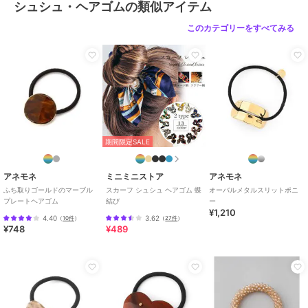
シュシュ・ヘアゴムの類似アイテム
このカテゴリーをすべてみる
期間限定SALE
アネモネ
ミニミニストア
アネモネ
ふち取りゴールドのマーブル
スカーフ シュシュ ヘアゴム 蝶
オーバルメタルスリットポニ
プレートヘアゴム
結び
ー
¥1,210
4.40
3.62
（
10件
）
（
27件
）
¥748
¥489