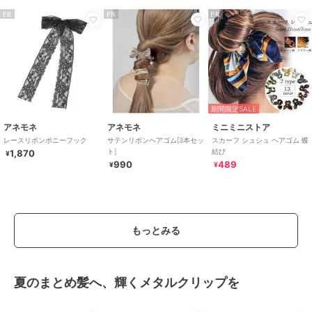
PR
PR
PR
期間限定SALE
アネモネ
アネモネ
ミニミニストア
レースリボンポニーフック
サテンリボンヘアゴム[3本セッ
スカーフ シュシュ ヘアゴム 蝶
ト]
結び
1,870
¥
990
489
¥
¥
もっとみる
夏のまとめ髪へ、輝くメタルクリップを