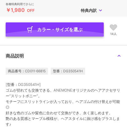
各種特典利用でさらに
￥1,980
OFF
特典内訳
カラー・サイズを選ぶ
14人
商品説明
商品番号：CD011-66815
型番：DG350541H
[型番：DG350541H]
ゴムが切れても交換できる、ANEMONEオリジナルのヘアアクセサリ
ー”スリットポニー”。
モチーフにスリットラインが入っており、ヘアゴムの付け替えが可能
◎
好きな色のゴムや髪色に合わせて交換ができ、永く楽しめます。
艶のある質感とマーブル模様が、ヘアスタイルに抜け感をプラスしま
す♪