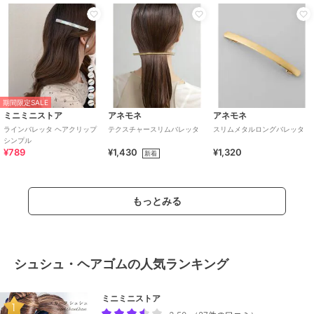
期間限定SALE
ミニミニストア
アネモネ
アネモネ
ラインバレッタ ヘアクリップ
テクスチャースリムバレッタ
スリムメタルロングバレッタ
シンプル
¥789
¥1,430
¥1,320
新着
もっとみる
シュシュ・ヘアゴムの人気ランキング
ミニミニストア