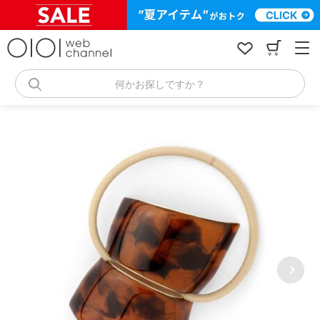
コ
ン
テ
ン
ツ
へ
何かお探しですか？
ス
キ
ッ
プ