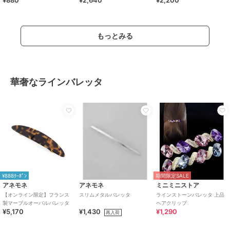
もっとみる
華奢なラインバレッタ
¥888ｸｰﾎﾟﾝ
期間限定SALE
アネモネ
アネモネ
ミニミニストア
【オンライン限定】フランス
スリムメタルバレッタ
ラインストーンバレッタ 上品
製マーブルオーバルバレッタ
ヘアクリップ
¥5,170
¥1,430
¥1,290
再入荷