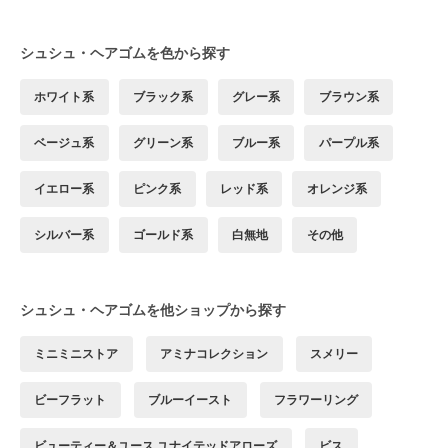
シュシュ・ヘアゴムを色から探す
ホワイト系
ブラック系
グレー系
ブラウン系
ベージュ系
グリーン系
ブルー系
パープル系
イエロー系
ピンク系
レッド系
オレンジ系
シルバー系
ゴールド系
白無地
その他
シュシュ・ヘアゴムを他ショップから探す
ミニミニストア
アミナコレクション
スメリー
ビーフラット
ブルーイースト
フラワーリング
ビューティー＆ユース ユナイテッドアローズ
ビス