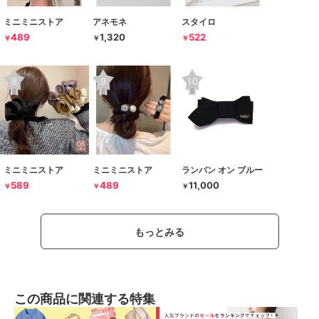
ミニミニストア
アネモネ
スタイロ
489
1,320
522
￥
￥
￥
ミニミニストア
ミニミニストア
ランバン オン ブルー
589
489
11,000
￥
￥
￥
もっとみる
この商品に関連する特集