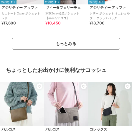
¥200ｸｰﾎﾟﾝ
¥500ｸｰﾎﾟﾝ
¥200ｸｰﾎﾟﾝ
アジリティー アッファ
ヴィータフェリーチェ
アジリティー アッファ
ミニトート 2way ポシェット
本革2way縦型ポシェット
レザー ポシェット ミニショル
レザー
【aroco/アロコ】
ダー クラッチバッグ
¥17,600
¥10,450
¥18,700
もっとみる
ちょっとしたお出かけに便利なサコッシュ
バルコス
バルコス
コレックス