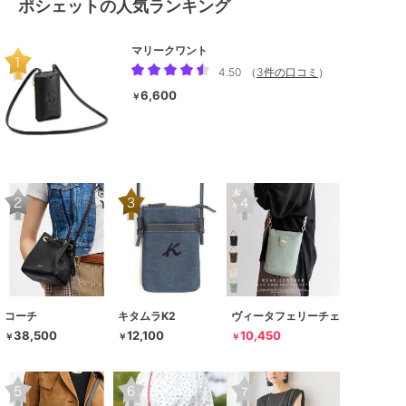
ポシェットの人気ランキング
マリークワント
4.50
（
3件の口コミ
）
6,600
￥
コーチ
キタムラK2
ヴィータフェリーチェ
38,500
12,100
10,450
￥
￥
￥