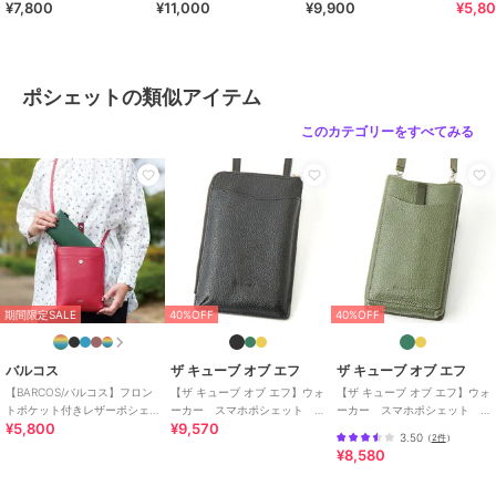
¥7,800
¥11,000
¥9,900
¥5,8
ット
ポシェットの類似アイテム
このカテゴリーをすべてみる
期間限定SALE
40%OFF
40%OFF
バルコス
ザ キューブ オブ エフ
ザ キューブ オブ エフ
【BARCOS/バルコス】フロン
【ザ キューブ オブ エフ】ウォ
【ザ キューブ オブ エフ】ウォ
トポケット付きレザーポシェ
ーカー スマホポシェット L
ーカー スマホポシェット
¥5,800
¥9,570
ット
字ファスナータイプ
天オープンタイプ
3.50
（
2件
）
¥8,580