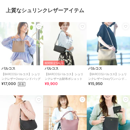
上質なシュリンクレザーアイテム
期間限定SALE
バルコス
バルコス
バルコス
【BARCOS/バルコス】シュリ
【BARCOS/バルコス】シュリ
【BARCOS/バルコス】シュリ
ンクレザー2wayハンドバッグ
ンクレザーお財布ポシェット
ンクレザー2wayワンハンドバ
¥17,000
¥9,900
¥15,950
ッグ
新着