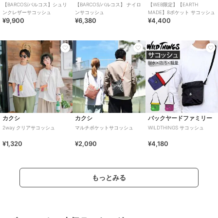
【BARCOS/バルコス】シュリ
【BARCOS/バルコス】 ナイロ
【WEB限定】【EARTH
ンクレザーサコッシュ
ンサコッシュ
MADE】8ポケット サコッシュ
¥9,900
¥6,380
¥4,400
カクシ
カクシ
バックヤードファミリー
2way クリアサコッシュ
マルチポケットサコッシュ
WILDTHINGS サコッシュ
¥1,320
¥2,090
¥4,180
もっとみる