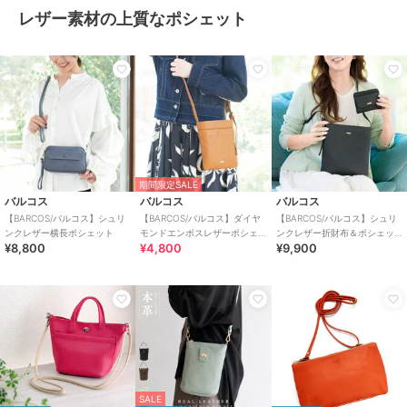
レザー素材の上質なポシェット
期間限定SALE
バルコス
バルコス
バルコス
【BARCOS/バルコス】シュリ
【BARCOS/バルコス】ダイヤ
【BARCOS/バルコス】シュリ
ンクレザー横長ポシェット
モンドエンボスレザーポシェ
ンクレザー折財布＆ポシェッ
¥8,800
¥4,800
¥9,900
ット
ト＜ルーニア＞
SALE