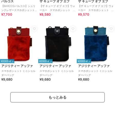
バルコス
ザ キューブ オブ エフ
ザ キューブ オブ エフ
【BARCOS/バルコス】シュリ
【ザ キューブ オブ エフ】ウォ
【ザ キューブ オブ エフ】ウォ
ンクレザースマホポシェット
ーカー スマホポシェット
ーカー スマホポシェット L
¥7,700
¥8,580
¥9,570
＜マーシ＞
天オープンタイプ
字ファスナータイプ
¥200ｸｰﾎﾟﾝ
¥200ｸｰﾎﾟﾝ
¥200ｸｰﾎﾟﾝ
アジリティー アッファ
アジリティー アッファ
アジリティー アッファ
スマホポシェット ミニショル
スマホポシェット ミニショル
スマホポシェット ミニショル
ダーバッグ
ダーバッグ
ダーバッグ
¥9,680
¥9,680
¥9,680
もっとみる