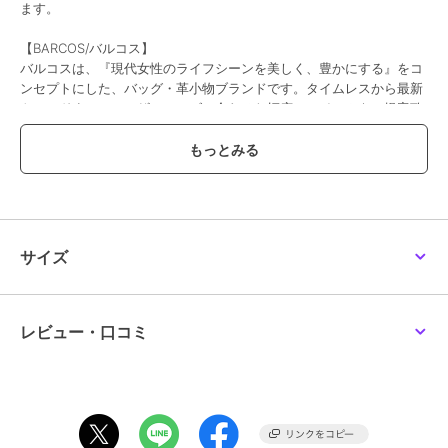
ます。
【BARCOS/バルコス】
バルコスは、『現代女性のライフシーンを美しく、豊かにする』をコ
ンセプトにした、バッグ・革小物ブランドです。タイムレスから最新
トレンドまで、ユーザーニーズに合わせた幅広いアイテムをご提案致
します。
【備考】内部：- 外部：ファスナーポケット×1、フラップポケット
×1、フラップポケット内側にオープンポケット×1 付属品：ショルダ
ー
【サイズ】高さ：23cm｜幅(最大)：19cm｜マチ：3cm｜重さ：340g
サイズ
この商品は無料ギフトサービスの対象商品です
>>無料ギフトサービスについての詳細はこちら
レビュー・口コミ
ブランド
バルコス
ショップ
バルコス
商品カテゴリ
バッグ
／
ポシェット