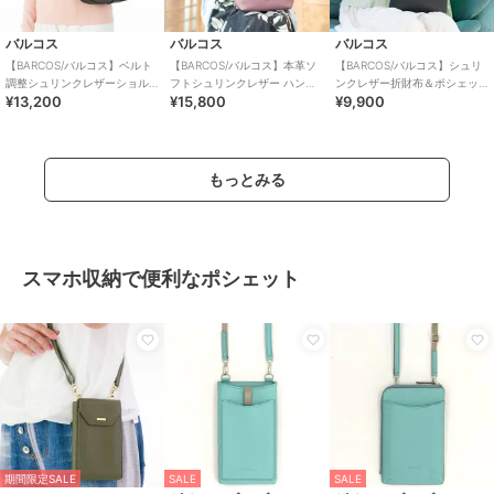
バルコス
バルコス
バルコス
【BARCOS/バルコス】ベルト
【BARCOS/バルコス】本革ソ
【BARCOS/バルコス】シュリ
調整シュリンクレザーショル
フトシュリンクレザー ハンド
ンクレザー折財布＆ポシェッ
¥13,200
¥15,800
¥9,900
ダーバッグ
ルデザインホーボーバッグ
ト＜ルーニア＞
もっとみる
スマホ収納で便利なポシェット
期間限定SALE
SALE
SALE