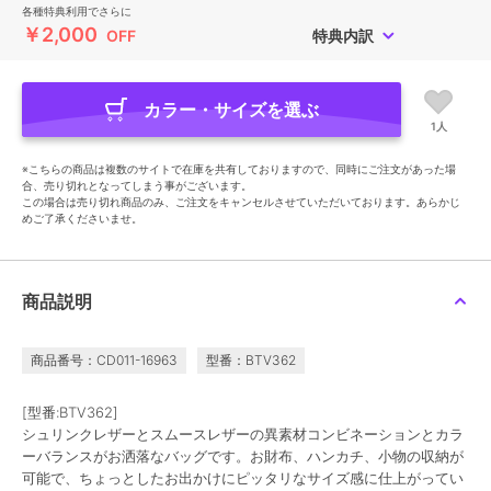
各種特典利用でさらに
￥2,000
OFF
特典内訳
カラー・サイズを選ぶ
1人
※こちらの商品は複数のサイトで在庫を共有しておりますので、同時にご注文があった場
合、売り切れとなってしまう事がございます。
この場合は売り切れ商品のみ、ご注文をキャンセルさせていただいております。あらかじ
めご了承くださいませ。
商品説明
商品番号：CD011-16963
型番：BTV362
[型番:BTV362]
シュリンクレザーとスムースレザーの異素材コンビネーションとカラ
ーバランスがお洒落なバッグです。お財布、ハンカチ、小物の収納が
可能で、ちょっとしたお出かけにピッタリなサイズ感に仕上がってい