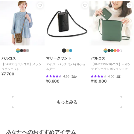
バルコス
マリークワント
バルコス
【BARCOS/バルコス】メッシ
デイジーパッチ モバイルショ
【BARCOS/バルコス】＜ポン
ュポシェット
ルダー
テ ピッコラ＞ポシェットセッ
¥7,700
ト
4.66
4.00
（
3件
）
（
1件
）
¥6,600
¥10,000
もっとみる
あなたへのおすすめアイテム