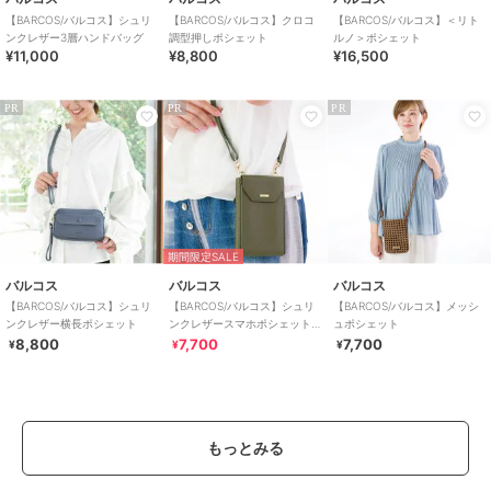
【BARCOS/バルコス】シュリ
【BARCOS/バルコス】クロコ
【BARCOS/バルコス】＜リト
ンクレザー3層ハンドバッグ
調型押しポシェット
ルノ＞ポシェット
¥11,000
¥8,800
¥16,500
PR
PR
PR
期間限定SALE
バルコス
バルコス
バルコス
【BARCOS/バルコス】シュリ
【BARCOS/バルコス】シュリ
【BARCOS/バルコス】メッシ
ンクレザー横長ポシェット
ンクレザースマホポシェット
ュポシェット
＜マーシ＞
8,800
7,700
7,700
¥
¥
¥
もっとみる