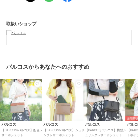
性別タイプ
レディース
バッグ
／
ポシェット
カラー
トープ、グレー、ブラック、トー
取扱いショップ
プ、モカ、オフホワイト、ブルー
サイズ
**
素材
本体外側：【本体】牛革【フロン
トポケット、フラップ】牛革（床
革）
商品のお取り扱い方法
バルコスからあなたへのおすすめ
期間限定
バルコス
バルコス
バルコス
バル
【BARCOS/バルコス】配色レ
【BARCOS/バルコス】シュリ
【BARCOS/バルコス】横型シ
【BAR
ザーポシェット
ンクレザーポシェット
ュリンクレザーポシェット
トポケ