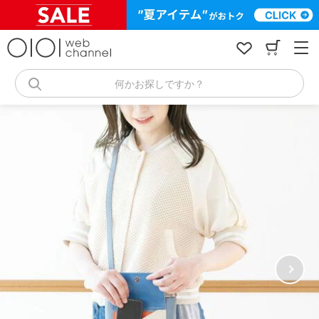
コ
ン
テ
ン
ツ
へ
何かお探しですか？
ス
キ
ッ
プ