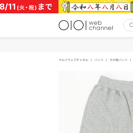
コ
ン
テ
ン
ツ
へ
ス
キ
ッ
プ
マルイウェブチャネル
/
パンツ
/
その他パンツ