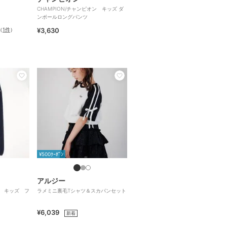
CHAMPION/チャンピオン キッズ ダ
ンボールロングパンツ
（
1件
）
¥3,630
¥500ｸｰﾎﾟﾝ
アルジー
ン キッズ フ
ラメミニ裏毛Tシャツ＆スカパンセット
¥6,039
新着