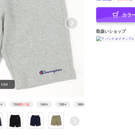
カラ
取扱いショップ
1/34
0
×
130
残り1点
140
×
150
×
160
×