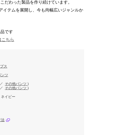
もこだわった製品を作り続けています。
アイテムを展開し、今も尚幅広いジャンルか
商品です
はこちら
ップス
パンツ
／
その他パンツ
)
／
その他パンツ
)
、ネイビー
方法