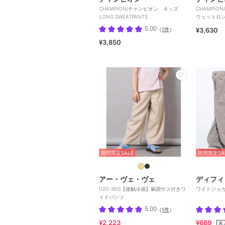
CHAMPION/チャンピオン キッズ
CHAMPIO
LONG SWEATPANTS
ウェットロ
5.00
（
1件
）
¥3,630
¥3,850
期間限定SALE
期間限定SA
アー・ヴェ・ヴェ
ディフィ
[120-160]【接触冷感】麻調サス付きワ
ワイドジョ
イドパンツ
5.00
（
1件
）
¥2,223
¥689
再