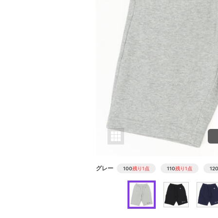
グレー
100
残り1点
110
残り1点
12