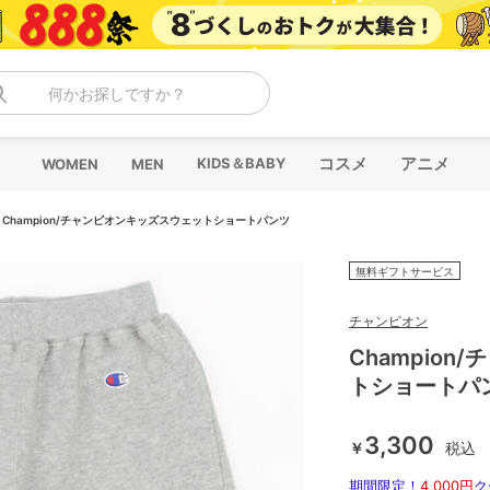
何かお探しですか？
コスメ
アニメ
KIDS＆BABY
WOMEN
MEN
/
Champion/チャンピオンキッズスウェットショートパンツ
無料ギフトサービス
チャンピオン
Champio
トショートパ
3,300
￥
税込
期間限定！
4,000円
ク