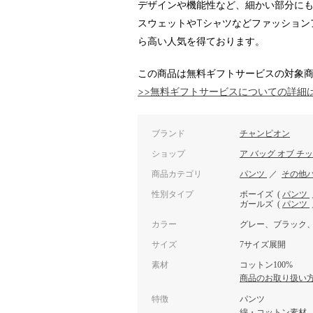
デザインや機能性など、細かい部分に
スウェットやTシャツなどファッション
ら高い人気を得ております。
この商品は無料ギフトサービスの対象
>>無料ギフトサービスについての詳細
ブランド
チャンピオン
ショップ
ア バッグ オブ チ
商品カテゴリ
パンツ
／
その他
性別タイプ
ボーイズ
(
パンツ
ガールズ
(
パンツ
カラー
グレー、ブラック
サイズ
7サイズ展開
素材
コットン100%
商品のお取り扱い
特徴
パンツ
綿・コットン素材