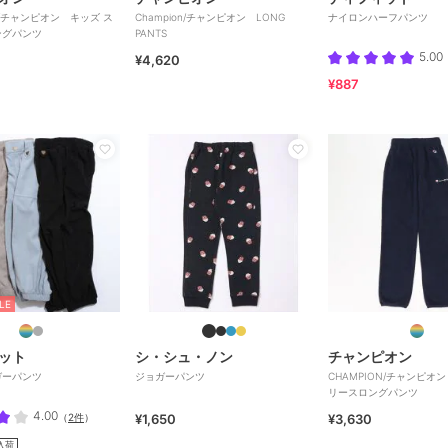
N/チャンピオン キッズ ス
Champion/チャンピオン LONG
ナイロンハーフパンツ
ングパンツ
PANTS
5.00
¥4,620
¥887
LE
ット
シ・シュ・ノン
チャンピオン
ガーパンツ
ジョガーパンツ
CHAMPION/チャンピオ
リースロングパンツ
4.00
（
2件
）
¥1,650
¥3,630
入荷