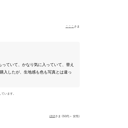
こここ
さま
もっていて、かなり気に入っていて、替え
て購入したが、生地感も色も写真とは違っ
しています。
ぽぽ
さま (50代～ 女性)