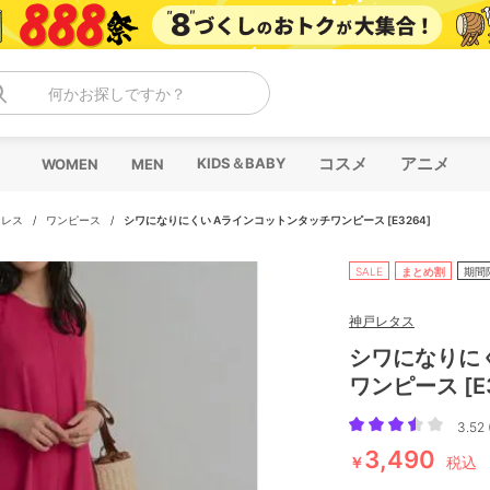
何かお探しですか？
コスメ
アニメ
KIDS＆BABY
WOMEN
MEN
ドレス
/
ワンピース
/
シワになりにくい Aラインコットンタッチワンピース [E3264]
SALE
まとめ割
期間
神戸レタス
シワになりに
ワンピース [E3
3.52 
3,490
￥
税込