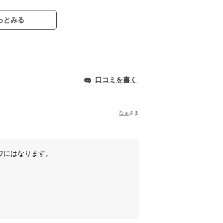
っとみる
口コミを書く
なぁ
さま
ワにはなります。
。