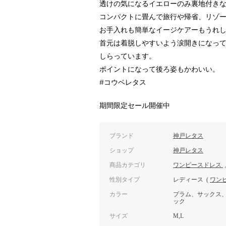
透けの気になるイエローのみ裏地付き
コンパクトに畳んで旅行や帰省、リゾ
お手入れも簡単なイージケアーもうれ
首元は着脱しやすいよう涙開きになっ
しらっています。
ポイントになって後ろ姿もかわいい。
#コウベレタス
期間限定セール開催中
ブランド
神戸レタス
ショップ
神戸レタス
商品カテゴリ
ワンピースドレス
性別タイプ
レディース
(
ワン
カラー
プラム、サックス
ック
サイズ
M,L