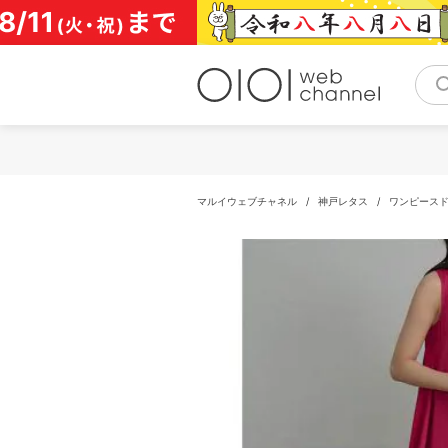
コ
ン
テ
ン
ツ
へ
ス
キ
ッ
プ
マルイウェブチャネル
/
神戸レタス
/
ワンピース