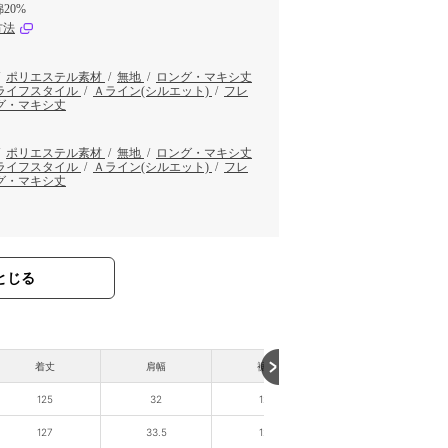
20%
方法
/
ポリエステル素材
/
無地
/
ロング・マキシ丈
ライフスタイル
/
Ａライン(シルエット)
/
フレ
グ・マキシ丈
/
ポリエステル素材
/
無地
/
ロング・マキシ丈
ライフスタイル
/
Ａライン(シルエット)
/
フレ
グ・マキシ丈
とじる
着丈
肩幅
裾幅
125
32
120
127
33.5
125