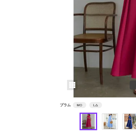
プラム
M
○
L
△