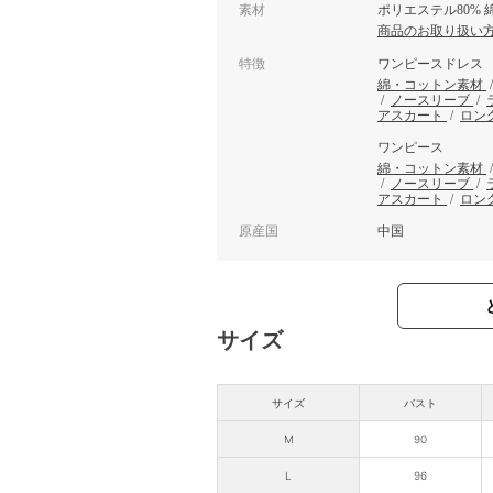
素材
ポリエステル80% 綿
商品のお取り扱い
特徴
ワンピースドレス
綿・コットン素材
/
ノースリーブ
/
アスカート
/
ロン
ワンピース
綿・コットン素材
/
ノースリーブ
/
アスカート
/
ロン
原産国
中国
サイズ
サイズ
バスト
M
90
L
96