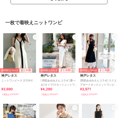
一枚で着映えニットワンピ
期間限定SALE
期間限定SALE
期間限定SALE
まとめ割
まとめ割
まとめ割
神戸レタス
神戸レタス
神戸レタス
ニットワンピース [E3584]
[ 岡部あゆみさんコラボ ]選べ
[岡部あゆみさんコラボ] スクエ
る2タイプUVカットニットワ
アボートネックニットワンピ
¥3,690
¥4,290
¥3,971
ンピース [E3564]
ース(選べるタイプとサイズ)
[E3348]
2点以上で5%OFF
2点以上で5%OFF
2点以上で5%OFF