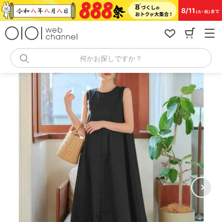
コ
ン
テ
ン
ツ
へ
何かお探しですか？
ス
キ
ッ
プ