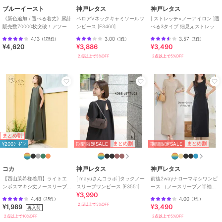
ブルーイースト
神戸レタス
神戸レタス
《新色追加 / 選べる着丈》累計
ベロアVネックキャミソールワ
[ ストレッチ×ノーアイロン ]選
販売数70000枚突破！アソー
ンピース [E3460]
べる3タイプ 細見えストレッチ
ト柄ワンピース
キャミワンピース [E3143]
4.13
3.00
3.57
（
175件
）
（
1件
）
（
7件
）
¥4,620
¥3,886
¥3,490
2点以上で5%OFF
2点以上で5%OFF
まとめ割
期間限定SALE
期間限定SALE
まとめ割
まとめ割
¥200ｸｰﾎﾟﾝ
コカ
神戸レタス
神戸レタス
【西山茉希様着用】ライトエ
[ mayuさんコラボ ]タックノー
前後2wayナローマキシワンピ
ンボスマキシ丈ノースリーブ
スリーブワンピース [E3551]
ース （ノースリーブ／半袖）
¥3,990
ワンピース 全4色 / シワになり
[E3512]
4.48
4.00
（
25件
）
（
1件
）
にくい・速乾
2点以上で5%OFF
¥1,989
¥3,490
再入荷
2点以上で10%OFF
2点以上で5%OFF