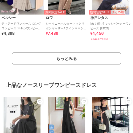
期間限定SALE
まとめ割
期間限定SALE
ベルシー
ロワ
神戸レタス
ティアードワンピース ロング
シャイニーホルターネックリ
[ぬく盛り] マキシパーカーワン
ワンピース マキシワンピース
ボンギャザーAラインマキシワ
ピース [E1121]
¥4,398
¥7,489
¥4,456
ノースリーブ 体型カバー 韓国
ンピース
夏
2点以上で5%OFF
もっとみる
上品なノースリーブワンピースドレス