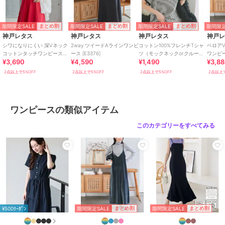
ワンピース
綿・コットン素材
/
ポリエステル
期間限定SALE
期間限定SALE
期間限定SALE
期間限定
まとめ割
まとめ割
まとめ割
素材
/
無地
/
ロング・マキシ丈
神戸レタス
神戸レタス
神戸レタス
神戸
/
ノースリーブ
/
ライフスタイル
シワになりにくい 深Vネック
2way ツイードAラインワンピ
コットン100%フレンチTシャ
ベロア
コットンタッチワンピース
ース [E3376]
ツ（モックネックorクルーネ
ワンピース
/
Ａライン(シルエット)
/
フレア
¥3,690
¥4,590
¥1,490
¥3,8
[E3593]
ック） [C4819]
スカート
/
ロング・マキシ丈
2点以上で5%OFF
2点以上で5%OFF
2点以上で5%OFF
2点以上で
原産国
中国
ワンピースの類似アイテム
このカテゴリーをすべてみる
期間限定SALE
期間限定SALE
まとめ割
まとめ割
¥500ｸｰﾎﾟﾝ