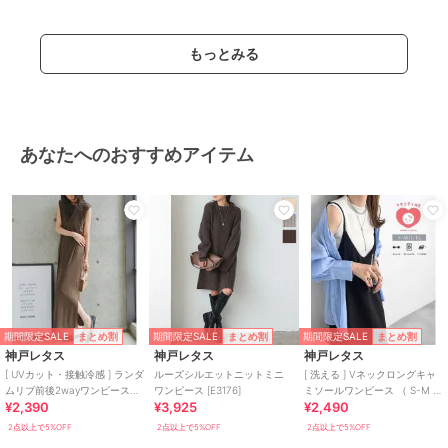
もっとみる
あなたへのおすすめアイテム
期間限定SALE
期間限定SALE
期間限定SALE
まとめ割
まとめ割
まとめ割
神戸レタス
神戸レタス
神戸レタス
[ UVカット・接触冷感 ] ランダ
ルーズシルエットニットミニ
[ 洗える ] Vネックロングキャ
ムリブ前後2wayワンピース
ワンピース [E3176]
ミソールワンピース （ S-M ／
¥2,390
¥3,925
¥2,490
[E3586]
L-LL ）[E2802]
2点以上で5%OFF
2点以上で5%OFF
2点以上で5%OFF