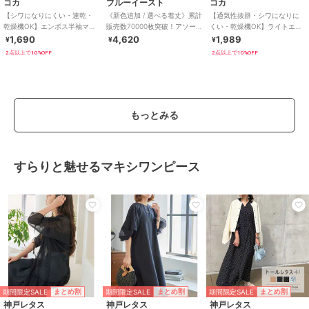
コカ
ブルーイースト
コカ
【シワになりにくい・速乾・
《新色追加 / 選べる着丈》累計
【通気性抜群・シワになりに
乾燥機OK】エンボス半袖マキ
販売数70000枚突破！アソー
くい・乾燥機OK】ライトエン
シワンピース 全4色
ト柄ワンピース
ボスマキシロールアップワン
1,690
4,620
1,989
¥
¥
¥
ピース 全3色
2点以上で10%OFF
2点以上で10%OFF
もっとみる
すらりと魅せるマキシワンピース
期間限定SALE
期間限定SALE
期間限定SALE
まとめ割
まとめ割
まとめ割
神戸レタス
神戸レタス
神戸レタス