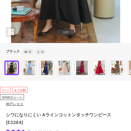
1/29
ブラック
M
○
L
○
SALE
まとめ割
期間限定セール
神戸レタス
シワになりにくい Aラインコットンタッチワンピース
[E3264]