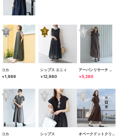
コカ
シップス エニィ
アーバンリサーチ サニーレーベル
1,989
12,980
5,280
￥
￥
￥
コカ
シップス
オペークドットクリップ