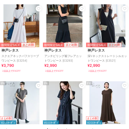
期間限定SALE
期間限定SALE
期間限定SALE
まとめ割
まとめ割
まとめ割
神戸レタス
神戸レタス
神戸レタス
スクエアネックパフスリーブ
アンチピリング裾フレアニッ
深Vネックストレートシルエッ
ワンピース [E3254]
トワンピース [E3293]
トワンピース [E3521]
¥3,790
¥2,990
¥2,990
2点以上で5%OFF
2点以上で5%OFF
2点以上で5%OFF
PR
PR
PR
まとめ割
まとめ割
¥200ｸｰﾎﾟﾝ
¥500ｸｰﾎﾟﾝ
¥200ｸｰﾎﾟﾝ