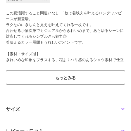
この夏活躍すること間違いなし、1枚で着映えを叶えるロングワンピ
ースが新登場。
ラクなのにきちんと見えを叶えてくれる一枚です。
合わせる小物次第でカジュアルからきれいめまで、あらゆるシーンに
対応してくれるシンプルさも魅力◎
着映えるカラー展開もうれしいポイントです。
【素材・サイズ感】
きれいめな印象をプラスする、程よくハリ感のあるシャツ素材で仕立
てました。
シワになりにくいのがとにかく嬉しい。
透けの気になるイエローのみ裏地付きなので安心です。
コンパクトに畳んで旅行や帰省、リゾートシーンにも活躍します。
お手入れも簡単なイージケアーもうれしい一着◎
首元は着脱しやすいよう涙開きになっており、ボタンは全色ホワイト
のボタンをあしらっています。
ポイントになって後ろ姿もかわいい。
サイズ
#コウベレタス
期間限定セール開催中