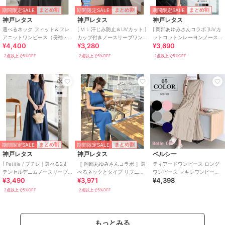
期間限定SALE
期間限定SALE
期間限定SALE
まとめ割
まとめ割
まとめ割
神戸レタス
神戸レタス
神戸レタス
選べるネック フィット＆フレ
[ M L 汗じみ防止＆UVカット ]
[ 岡部あゆみさんコラボ ]UVカ
アニットワンピース（長袖・
カップ付きノースリーブワン
ットコットンレーヨンノース
¥4,400
¥3,280
¥3,690
半袖・ノースリーブ） [E3289]
ピース [E3519]
リーブニットワンピース
[E3232]
2点以上で5%OFF
2点以上で5%OFF
2点以上で5%OFF
期間限定SALE
期間限定SALE
まとめ割
まとめ割
神戸レタス
神戸レタス
ベルシー
[ Petitle / プチレ ] 選べる2丈
［ 岡部あゆみさんコラボ ］選
ティアードワンピース ロング
テンセルデニムノースリーブ
べるネックとタイプ リブニッ
ワンピース マキシワンピース
¥3,490
¥3,971
¥4,398
ワンピース [E3574]
トノースリーブワンピース
ノースリーブ 体型カバー 韓国
[E3004]
夏
2点以上で5%OFF
2点以上で5%OFF
もっとみる