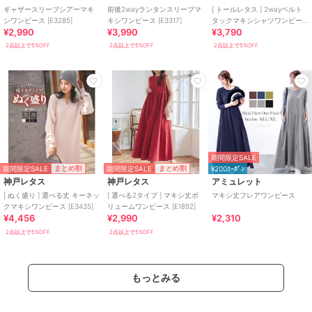
ギャザースリーブシアーマキ
前後2wayランタンスリーブマ
[ トールレタス ] 2wayベルト
シワンピース [E3285]
キシワンピース [E3317]
タックマキシシャツワンピー
¥2,990
¥3,990
¥3,790
ス [E3247]
2点以上で5%OFF
2点以上で5%OFF
2点以上で5%OFF
期間限定SALE
期間限定SALE
期間限定SALE
まとめ割
まとめ割
¥200ｸｰﾎﾟﾝ
神戸レタス
神戸レタス
アミュレット
[ ぬく盛り ] 選べる丈 キーネッ
[ 選べる2タイプ ] マキシ丈ボ
マキシ丈フレアワンピース
クマキシワンピース [E3435]
リュームワンピース [E1892]
¥4,456
¥2,990
¥2,310
2点以上で5%OFF
2点以上で5%OFF
もっとみる