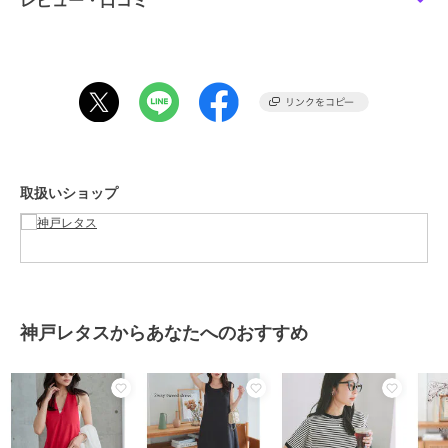
レビュー・口コミ
ブランド
神戸レタス
ショップ
神戸レタス
商品カテゴリ
ワンピースドレス
／
ワンピース
性別タイプ
レディース
ワンピースドレス
／
ワンピース
カラー
ブラック、サックス、ブルー、パ
取扱いショップ
ウダーピンク、プラム、レッド、
モカ
サイズ
M,L
素材
ポリエステル80% 綿20%
商品のお取り扱い方法
神戸レタスからあなたへのおすすめ
特徴
ワンピースドレス
綿・コットン素材
/
ポリエステル
素材
/
無地
/
ロング・マキシ丈
/
ノースリーブ
/
ライフスタイル
/
Ａライン(シルエット)
/
フレア
スカート
/
ロング・マキシ丈