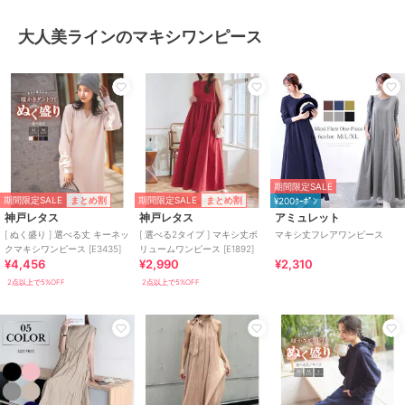
大人美ラインのマキシワンピース
期間限定SALE
期間限定SALE
期間限定SALE
まとめ割
まとめ割
¥200ｸｰﾎﾟﾝ
神戸レタス
神戸レタス
アミュレット
[ ぬく盛り ] 選べる丈 キーネッ
[ 選べる2タイプ ] マキシ丈ボ
マキシ丈フレアワンピース
クマキシワンピース [E3435]
リュームワンピース [E1892]
¥4,456
¥2,990
¥2,310
2点以上で5%OFF
2点以上で5%OFF