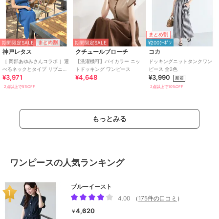
まとめ割
期間限定SALE
まとめ割
期間限定SALE
¥200ｸｰﾎﾟﾝ
神戸レタス
クチュールブローチ
コカ
［ 岡部あゆみさんコラボ ］選
【洗濯機可】バイカラー ニッ
ドッキングニットタンクワン
べるネックとタイプ リブニッ
トドッキング ワンピース
ピース 全2色
¥3,971
¥4,648
¥3,990
トノースリーブワンピース
新着
[E3004]
2点以上で5%OFF
2点以上で10%OFF
もっとみる
ワンピースの人気ランキング
ブルーイースト
4.00
（
175件の口コミ
）
4,620
￥