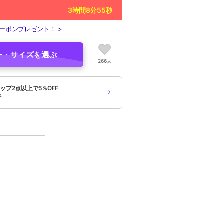
3
時間
8
分
54
秒
ーポンプレゼント！ >
ー・サイズを選ぶ
266人
ップ2点以上で5%OFF
で