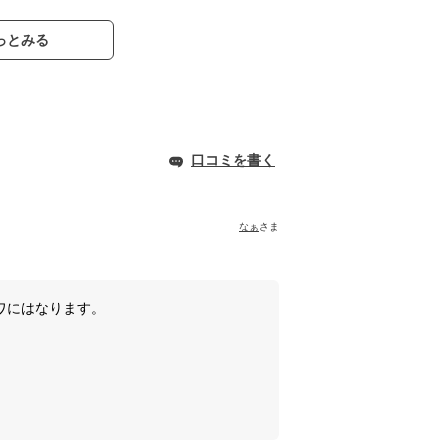
っとみる
口コミを書く
なぁ
さま
ワにはなります。
。