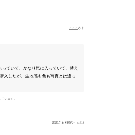
こここ
さま
もっていて、かなり気に入っていて、替え
て購入したが、生地感も色も写真とは違っ
しています。
ぽぽ
さま (50代～ 女性)