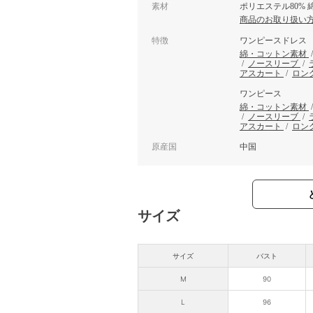
素材
ポリエステル80% 綿
商品のお取り扱い
特徴
ワンピースドレス
綿・コットン素材
/
ノースリーブ
/
アスカート
/
ロン
ワンピース
綿・コットン素材
/
ノースリーブ
/
アスカート
/
ロン
原産国
中国
サイズ
サイズ
バスト
M
90
L
96