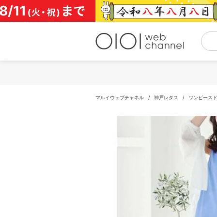
コ
ン
テ
ン
ツ
へ
ス
キ
ッ
プ
マルイウェブチャネル
/
神戸レタス
/
ワンピース