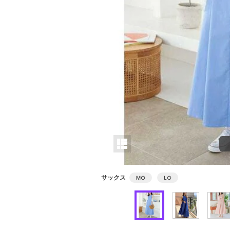
サックス
M
○
L
○