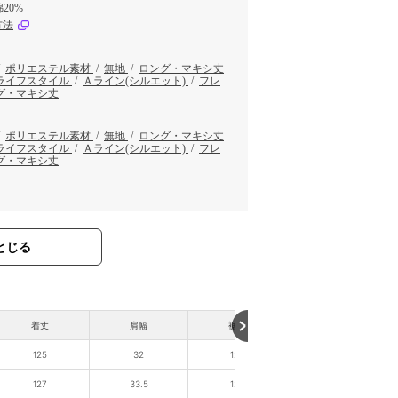
20%
方法
/
ポリエステル素材
/
無地
/
ロング・マキシ丈
ライフスタイル
/
Ａライン(シルエット)
/
フレ
グ・マキシ丈
/
ポリエステル素材
/
無地
/
ロング・マキシ丈
ライフスタイル
/
Ａライン(シルエット)
/
フレ
グ・マキシ丈
とじる
着丈
肩幅
裾幅
125
32
120
127
33.5
125