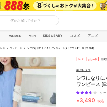
何かお探しですか？
コスメ
アニメ
KIDS＆BABY
WOMEN
MEN
ドレス
/
ワンピース
/
シワになりにくい Aラインコットンタッチワンピース [E3264]
SALE
まとめ割
期間
神戸レタス
シワになりに
ワンピース [E3
3.52 
3,490
￥
税込