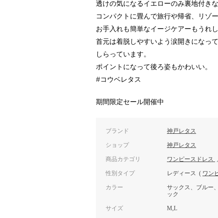
透けの気になるイエローのみ裏地付き
コンパクトに畳んで旅行や帰省、リゾ
お手入れも簡単なイージケアーもうれ
首元は着脱しやすいよう涙開きになっ
しらっています。
ポイントになって後ろ姿もかわいい。
#コウベレタス
期間限定セール開催中
ブランド
神戸レタス
ショップ
神戸レタス
商品カテゴリ
ワンピースドレス
性別タイプ
レディース
(
ワン
カラー
サックス、ブルー
ック
サイズ
M,L