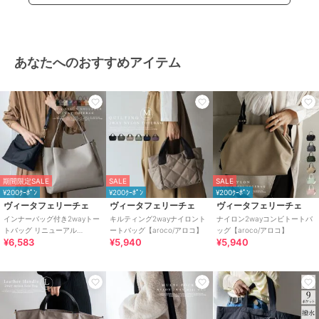
あなたへのおすすめアイテム
期間限定SALE
SALE
SALE
¥200ｸｰﾎﾟﾝ
¥200ｸｰﾎﾟﾝ
¥200ｸｰﾎﾟﾝ
ヴィータフェリーチェ
ヴィータフェリーチェ
ヴィータフェリーチェ
インナーバッグ付き2wayトー
キルティング2wayナイロント
ナイロン2wayコンビトートバ
トバッグ リニューアル
ートバッグ【aroco/アロコ】
ッグ【aroco/アロコ】
¥6,583
¥5,940
¥5,940
【aroco/アロコ】