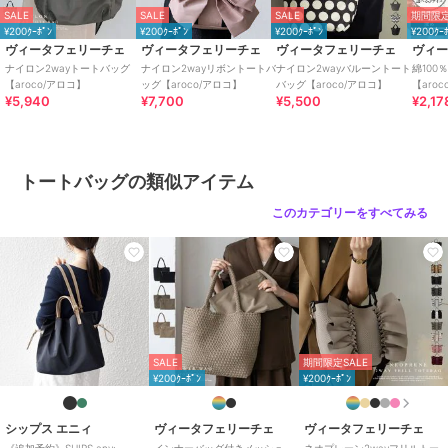
SALE
SALE
SALE
期間限定
素材
ナイロン
¥200ｸｰﾎﾟﾝ
¥200ｸｰﾎﾟﾝ
¥200ｸｰﾎﾟﾝ
¥200ｸｰ
商品のお取り扱い方法
ヴィータフェリーチェ
ヴィータフェリーチェ
ヴィータフェリーチェ
ヴィ
ナイロン2wayトートバッグ
ナイロン2wayリボントートバ
ナイロン2wayバルーントート
綿100
特徴
バッグ
【aroco/アロコ】
ッグ【aroco/アロコ】
バッグ【aroco/アロコ】
【aro
ナイロン
/
無地
/
フリル
/
リボ
¥5,940
¥7,700
¥5,500
¥2,17
ン
/
中（幅21～30cm以下）
/
ラ
イフスタイル
/
キャンプ・レジャ
ー
/
パーティー・結婚式・二次会
/
ビジネス
/
カジュアル
/
ポケ
トートバッグの類似アイテム
ット5箇所以上
/
軽量 700ｇ以下
このカテゴリーをすべてみる
/
2WAY以上
/
旅行・出張対応
トートバッグ
ナイロン
/
無地
/
フリル
/
リボ
ン
/
中（幅21～30cm以下）
/
ラ
イフスタイル
/
キャンプ・レジャ
ー
/
パーティー・結婚式・二次会
/
ビジネス
/
カジュアル
/
ポケ
SALE
期間限定SALE
ット5箇所以上
/
軽量 700ｇ以下
¥200ｸｰﾎﾟﾝ
¥200ｸｰﾎﾟﾝ
/
2WAY以上
/
旅行・出張対応
原産国
中国
シップス エニィ
ヴィータフェリーチェ
ヴィータフェリーチェ
《追加予約》SHIPS any:
インナーバッグ付きメッシュ
ネオプレーン2wayフリルトー