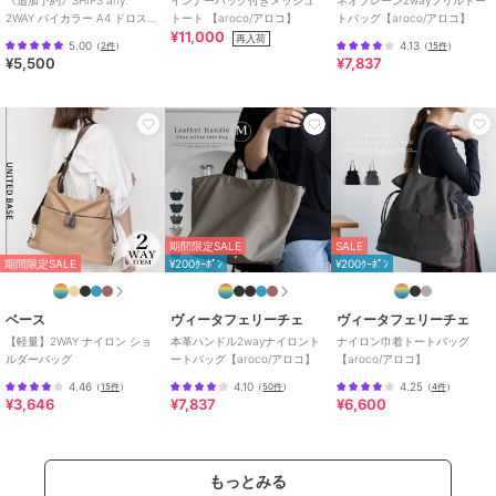
2WAY バイカラー A4 ドロスト
トート 【aroco/アロコ】
トバッグ【aroco/アロコ】
¥11,000
トート バッグ
再入荷
5.00
4.13
（
2件
）
（
15件
）
¥5,500
¥7,837
期間限定SALE
SALE
期間限定SALE
¥200ｸｰﾎﾟﾝ
¥200ｸｰﾎﾟﾝ
ベース
ヴィータフェリーチェ
ヴィータフェリーチェ
【軽量】2WAY ナイロン ショ
本革ハンドル2wayナイロント
ナイロン巾着トートバッグ
ルダーバッグ
ートバッグ【aroco/アロコ】
【aroco/アロコ】
4.46
4.10
4.25
（
15件
）
（
50件
）
（
4件
）
¥3,646
¥7,837
¥6,600
もっとみる