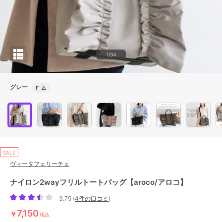
1/34
グレー
F
△
SALE
ヴィータフェリーチェ
ナイロン2wayフリルトートバッグ【aroco/アロコ】
3.75
(
4件の口コミ
)
7,150
￥
税込