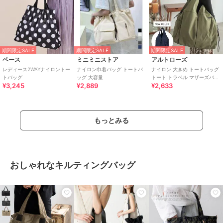
期間限定SALE
期間限定SALE
期間限定SALE
ベース
ミニミニストア
アルトローズ
レディース2WAYナイロントー
ナイロン巾着バッグ トートバ
ナイロン 大きめ トートバッグ
トバッグ
ッグ 大容量
トート トラベル マザーズバッ
¥3,245
¥2,889
¥2,633
グ ティム
もっとみる
おしゃれなキルティングバッグ