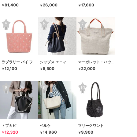
81,400
26,000
17,600
￥
￥
￥
ラブラリー バイ フェイラー
シップス エニィ
マーガレット・ハウエル アイデア
12,100
5,500
22,000
￥
￥
￥
トプカピ
ペルケ
マリークワント
12,320
14,960
9,900
￥
￥
￥