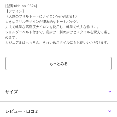
[型番:ubb-sp-0324]
【デザイン】
《人気のフリルトートにナイロンVerが登場！》
大きなフリルデザインが印象的なトートバッグ。
丈夫で軽量な高密度ナイロンを使用し、軽量で丈夫な作りに。
ショルダーベルト付きで、肩掛け・斜め掛けとスタイルを変えて楽し
めます。
カジュアルはもちろん、きれいめスタイルにもお使いいただけます。
【特徴】
メイン開閉は、マグネット仕様に。
ショルダーベルトは調整出来ます。
■内側
├オープンポケット2
├ファスナー付きポケット1
サイズ
■サイズ等
●SIZE：高さ：約23cm / 幅：【上辺】約36cm（開いた時）約
21.5cm（閉じた時）【下辺】約28cm / マチ：約13cm
レビュー・口コミ
●ハンドル長さ：約25cm×幅：約1.5cm、持ち手高さ：約9cm