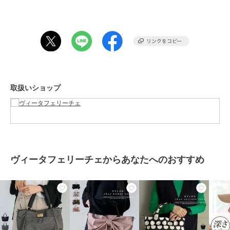
●ショルダーベルト長さ：約66～122.5cm×幅：約3.1cm（取り外し可
能/調節可）
●内ポケット：なし
●内ポケット：オープンポケット2、ファスナー付きポケット1
●ショルダーベルト重量：約74g
●バッグのみ重量：約317g
●素材：ナイロン
●仕様：2way
取扱いショップ
●バッグのメイン開閉口はマグネットになっております。
ブランド
ヴィータフェリーチェ
ショップ
ヴィータフェリーチェ
ヴィータフェリーチェからあなたへのおすすめ
商品カテゴリ
バッグ
／
トートバッグ
性別タイプ
レディース
バッグ
／
トートバッグ
カラー
グレー、ブラック、モカ、ピンク
サイズ
F