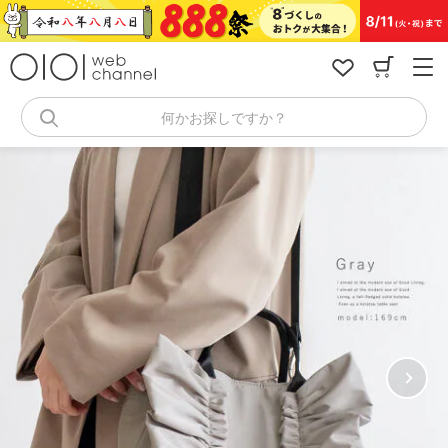
コ
ン
テ
ン
ツ
へ
何かお探しですか？
ス
キ
ッ
プ