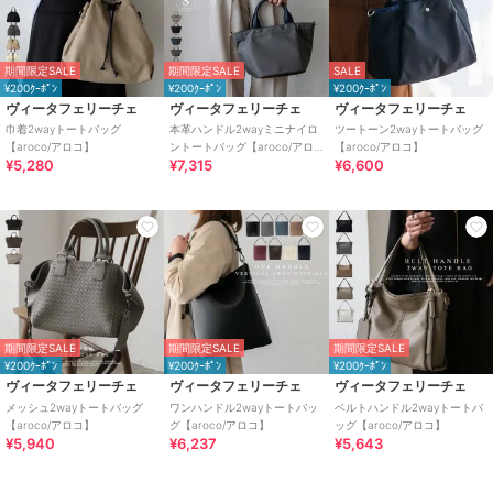
期間限定SALE
期間限定SALE
SALE
¥200ｸｰﾎﾟﾝ
¥200ｸｰﾎﾟﾝ
¥200ｸｰﾎﾟﾝ
ヴィータフェリーチェ
ヴィータフェリーチェ
ヴィータフェリーチェ
巾着2wayトートバッグ
本革ハンドル2wayミニナイロ
ツートーン2wayトートバッグ
【aroco/アロコ】
ントートバッグ【aroco/アロ
【aroco/アロコ】
¥5,280
¥7,315
¥6,600
コ】
期間限定SALE
期間限定SALE
期間限定SALE
¥200ｸｰﾎﾟﾝ
¥200ｸｰﾎﾟﾝ
¥200ｸｰﾎﾟﾝ
ヴィータフェリーチェ
ヴィータフェリーチェ
ヴィータフェリーチェ
メッシュ2wayトートバッグ
ワンハンドル2wayトートバッ
ベルトハンドル2wayトートバ
【aroco/アロコ】
グ【aroco/アロコ】
ッグ【aroco/アロコ】
¥5,940
¥6,237
¥5,643