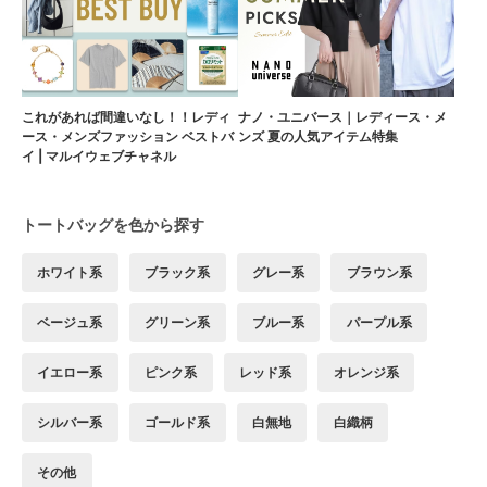
これがあれば間違いなし！！レディ
ナノ・ユニバース｜レディース・メ
ース・メンズファッション ベストバ
ンズ 夏の人気アイテム特集
イ | マルイウェブチャネル
トートバッグを色から探す
ホワイト系
ブラック系
グレー系
ブラウン系
ベージュ系
グリーン系
ブルー系
パープル系
イエロー系
ピンク系
レッド系
オレンジ系
シルバー系
ゴールド系
白無地
白織柄
その他