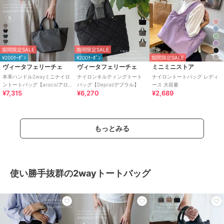
期間限定SALE
期間限定SALE
¥200ｸｰﾎﾟﾝ
¥200ｸｰﾎﾟﾝ
期間限定SALE
ヴィータフェリーチェ
ヴィータフェリーチェ
ミニミニストア
本革ハンドル2wayミニナイロ
ナイロンキルティングトート
ナイロントートバッグ レディ
ントートバッグ【aroco/アロ
バッグ【Depral/デプラル】
ース 大容量
¥7,315
¥6,270
¥2,689
コ】
もっとみる
使い勝手抜群の2wayトートバッグ