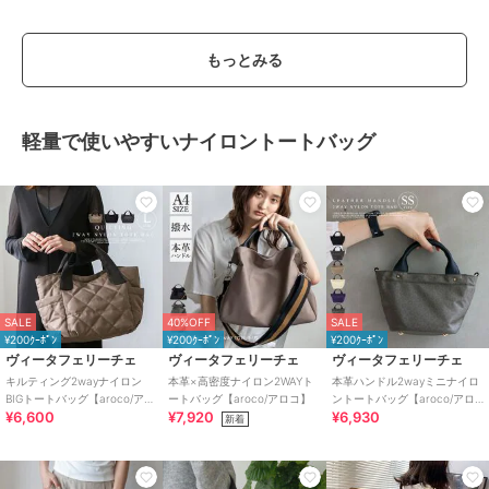
もっとみる
軽量で使いやすいナイロントートバッグ
SALE
40%OFF
SALE
¥200ｸｰﾎﾟﾝ
¥200ｸｰﾎﾟﾝ
¥200ｸｰﾎﾟﾝ
ヴィータフェリーチェ
ヴィータフェリーチェ
ヴィータフェリーチェ
キルティング2wayナイロン
本革×高密度ナイロン2WAYト
本革ハンドル2wayミニナイロ
BIGトートバッグ【aroco/アロ
ートバッグ【aroco/アロコ】
ントートバッグ【aroco/アロ
¥6,600
¥7,920
¥6,930
コ】
コ】
新着