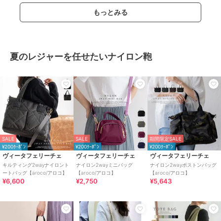
もっとみる
夏のレジャーを任せたいナイロン鞄
SALE
SALE
期間限定SALE
¥200ｸｰﾎﾟﾝ
¥200ｸｰﾎﾟﾝ
¥200ｸｰﾎﾟﾝ
ヴィータフェリーチェ
ヴィータフェリーチェ
ヴィータフェリーチェ
キルティング2wayナイロント
ナイロン2wayミニバッグ
ナイロン2wayボストンバッグ
ートバッグ【aroco/アロコ】
【aroco/アロコ】
【aroco/アロコ】
¥6,600
¥2,750
¥5,643