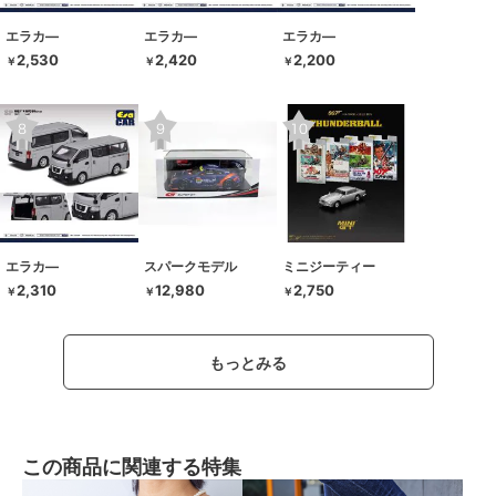
エラカ―
エラカ―
エラカ―
2,530
2,420
2,200
￥
￥
￥
エラカ―
スパークモデル
ミニジーティー
2,310
12,980
2,750
￥
￥
￥
もっとみる
この商品に関連する特集