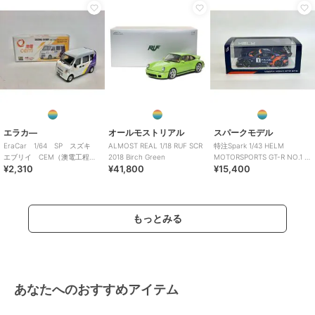
エラカ―
オールモストリアル
スパークモデル
EraCar 1/64 SP スズキ
ALMOST REAL 1/18 RUF SCR
特注Spark 1/43 HELM
エブリイ CEM（澳電工程
2018 Birch Green
MOTORSPORTS GT-R NO.1 ス
¥2,310
¥41,800
¥15,400
車） 限定品
ーパー耐久
もっとみる
あなたへのおすすめアイテム