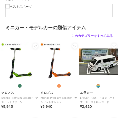
ショップ
ベストスポーツ
商品カテゴリ
ホビー・ゲーム
／
ミニカー・モ
デルカー
カラー
タイガーイエロー
ミニカー・モデルカーの類似アイテム
サイズ
フリー
このカテゴリーをすべてみる
素材
本体：アルミニウム、スチール
ウィール：ポリウレタン
商品のお取り扱い方法
原産国
中国
クロノス
クロノス
エラカ―
Kronos Premium Scooter マ
Kronos Premium Scooter サ
EraCar 1/64 トヨタ ハイ
スカットグリーン
ンセットオレンジ
エース リトルレガード
¥5,940
¥5,940
¥2,420
15th ANNIVERSARY