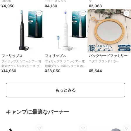
28inch
ーラー オレンジ
プ
¥4,950
¥4,180
¥2,063
フィリップス
フィリップス
バックヤードファミリー
フィリップス ソニッケアー 電
フィリップス ソニッケアー 電
ユグラ ラウンドミラー
動歯ブラシ 5300シリーズ ブ
動歯ブラシ 6500シリーズ ホ
¥14,960
¥28,050
¥5,544
ラック
ワイト
もっとみる
キャンプに最適なバーナー