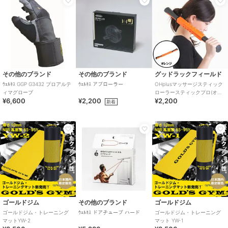
その他のブランド
その他のブランド
グッドラックフィールド
ｳｪﾙﾈｽ GGP G3432 プロアルテ
ｳｪﾙﾈｽ アブローラー
OHplusマッサージスティック
ィマグローブ
ローラースティックプロ(オレ
¥6,600
¥2,200
¥2,200
ンジ)
新着
ゴールドジム
その他のブランド
ゴールドジム
ゴールドジム・トレーニング
ｳｪﾙﾈｽ ドアチューブ ハード
ゴールドジム・トレーニング
マットYW-2
マット YW-1