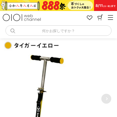
コ
ン
テ
ン
ツ
へ
何かお探しですか？
ス
キ
ッ
プ