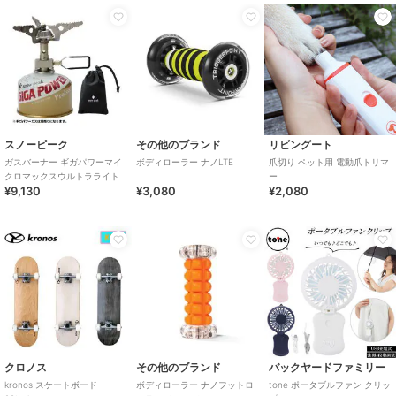
スノーピーク
その他のブランド
リビングート
ガスバーナー ギガパワーマイ
ボディローラー ナノLTE
爪切り ペット用 電動爪トリマ
クロマックスウルトラライト
ー
¥9,130
¥3,080
¥2,080
クロノス
その他のブランド
バックヤードファミリー
kronos スケートボード
ボディローラー ナノフットロ
tone ポータブルファン クリッ