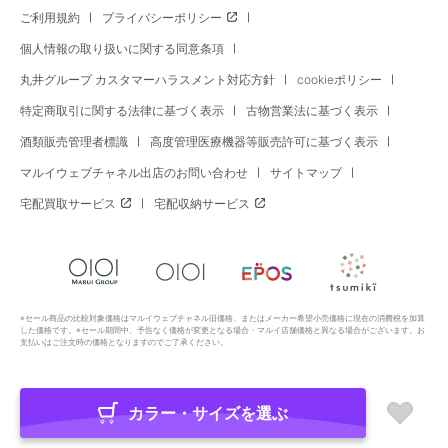
ご利用規約
プライバシーポリシー
個人情報の取り扱いに関する同意条項
丸井グループ カスタマーハラスメント対応方針
cookieポリシー
特定商取引に関する法律に基づく表示
古物営業法に基づく表示
酒類販売管理者標識
高度管理医療機器等販売許可に基づく表示
マルイウェブチャネル出店のお問い合わせ
サイトマップ
宅配買取サービス
宅配収納サービス
※セール商品の比較対象価格はマルイウェブチャネル旧価格、またはメーカー希望小売価格に現在の消費税を加算
した価格です。※セール期間中、予告なく価格が変更となる場合・マルイ店舗価格と異なる場合がございます。お
支払いはご注文時の価格となりますのでご了承ください。
カラー・サイズを選ぶ
Copyright All Rights Reserved. MARUI Co., Ltd