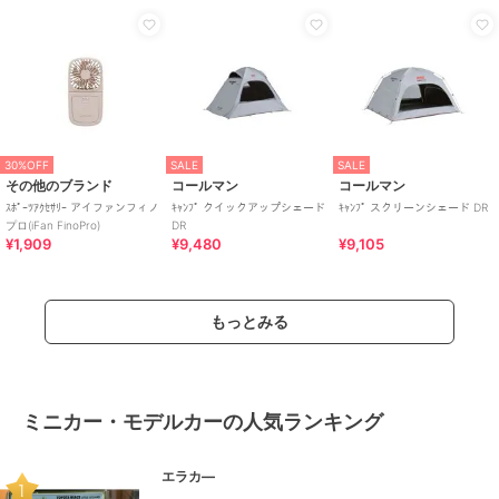
30%OFF
SALE
SALE
その他のブランド
コールマン
コールマン
ｽﾎﾟｰﾂｱｸｾｻﾘｰ アイファンフィノ
ｷｬﾝﾌﾟ クイックアップシェード
ｷｬﾝﾌﾟ スクリーンシェード DR
プロ(iFan FinoPro)
DR
¥1,909
¥9,480
¥9,105
もっとみる
ミニカー・モデルカーの人気ランキング
エラカ―