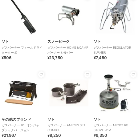
ソト
スノーピーク
ソト
ガスバーナー フィールドライ
ガスバーナー HOME＆CAMP
ガスバーナー REGULATOR
ターターボ
バーナー シルバー
BURNER
¥506
¥13,750
¥7,480
その他のブランド
ソト
ソト
ガスバーナー IP オンジャ
ガスバーナー AMICUS SET
ガスバーナー MICRO RG
ブラックバージョン
COMBO
STOVE W M
¥21,967
¥8,250
¥9,350