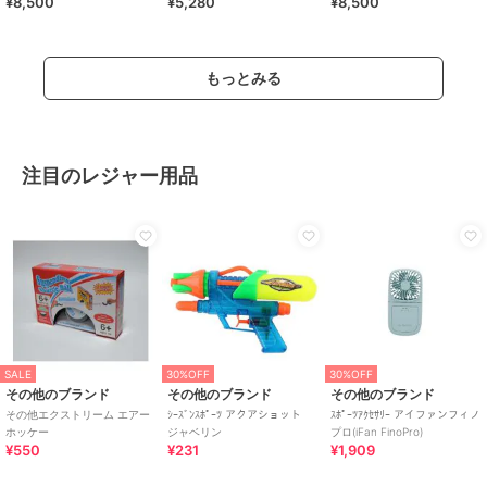
¥8,500
¥5,280
¥8,500
もっとみる
注目のレジャー用品
SALE
30%OFF
30%OFF
その他のブランド
その他のブランド
その他のブランド
その他エクストリーム エアー
ｼｰｽﾞﾝｽﾎﾟｰﾂ アクアショット
ｽﾎﾟｰﾂｱｸｾｻﾘｰ アイファンフィノ
ホッケー
ジャベリン
プロ(iFan FinoPro)
¥550
¥231
¥1,909