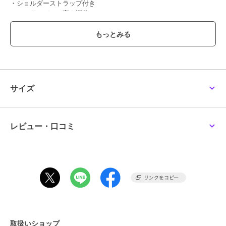
・ショルダーストラップ付き
・ハンドルバーの高さ調整
【本体サイズ】
・折りたたみ時：長さ 62.5cm / 高さ 23cm
・組み立て時：長さ 71cm / 高さ 1段（73.5cm）2段（78cm）3段
（83cm）
・デッキ：長さ 30cm 幅 9.8cm
・ハンドル：長さ 33.8cm
サイズ
【重量】約 2.2kg（ストラップ込）
【ウィール】4.5インチ ABEC-7
レビュー・口コミ
【耐荷重】50kg
【対象年齢】6歳以上
この商品は、不良品のみ返品を承ります
ブランド
クロノス
取扱いショップ