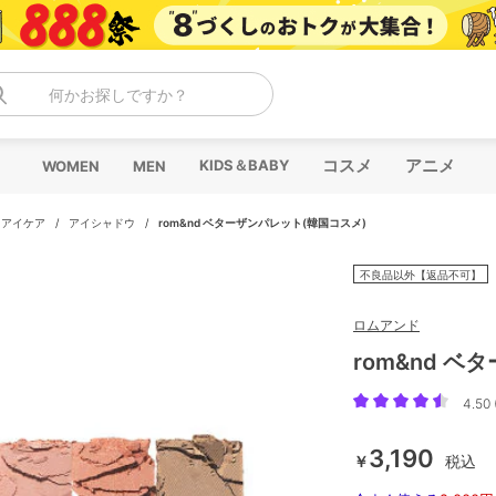
何かお探しですか？
コスメ
アニメ
KIDS＆BABY
WOMEN
MEN
・アイケア
/
アイシャドウ
/
rom&nd ベターザンパレット(韓国コスメ)
不良品以外【返品不可】
ロムアンド
rom&nd 
4.50 
3,190
￥
税込