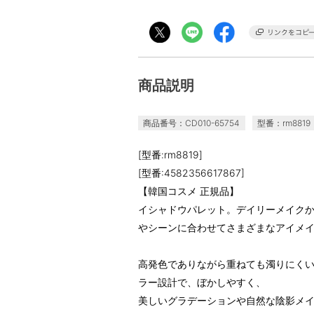
商品説明
商品番号：CD010-65754
型番：rm8819
[型番:rm8819]
[型番:4582356617867]
【韓国コスメ 正規品】
イシャドウパレット。デイリーメイク
やシーンに合わせてさまざまなアイメ
高発色でありながら重ねても濁りにく
ラー設計で、ぼかしやすく、
美しいグラデーションや自然な陰影メ