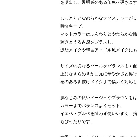
を演出し、透明感のある印象へ導きま
しっとりとなめらかなテクスチャーが
時間キープ。
マットカラーはふんわりとやわらかな
輝きとうるみ感をプラスし、
涙袋メイクや韓国アイドル風メイクに
サイズの異なるパールをバランスよく
上品なきらめきが目元に華やかさと奥
感のある垢抜けメイクまで幅広く対応
肌なじみの良いベージュやブラウンを
カラーまでバランスよくセット。
イエベ・ブルベを問わず使いやすく、
もぴったりです。