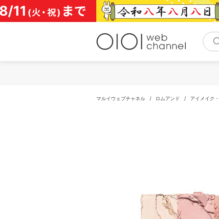
コ
ン
テ
ン
ツ
へ
ス
キ
ッ
プ
マルイウェブチャネル
/
ロムアンド
/
アイメイク