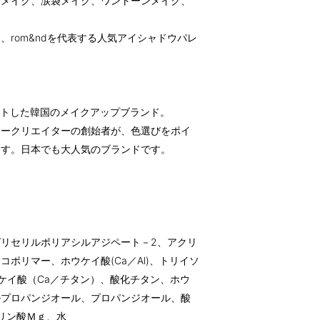
スメイク、涙袋メイク、ワントーンメイク、
rom&ndを代表する人気アイシャドウパレ
スタートした韓国のメイクアップブランド。
ィークリエイターの創始者が、色選びをポイ
ます。日本でも大人気のブランドです。
リセリルポリアシルアジペート－2、アクリ
ポリマー、ホウケイ酸(Ca／Al)、トリイソ
ケイ酸（Ca／チタン）、酸化チタン、ホウ
ルプロパンジオール、プロパンジオール、酸
リン酸Ｍｇ、水