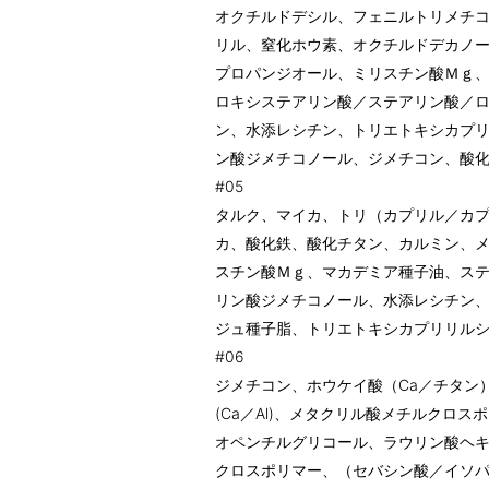
オクチルドデシル、フェニルトリメチ
リル、窒化ホウ素、オクチルドデカノ
プロパンジオール、ミリスチン酸Ｍｇ
ロキシステアリン酸／ステアリン酸／
ン、水添レシチン、トリエトキシカプ
ン酸ジメチコノール、ジメチコン、酸
#05
タルク、マイカ、トリ（カプリル／カプ
カ、酸化鉄、酸化チタン、カルミン、
スチン酸Ｍｇ、マカデミア種子油、ス
リン酸ジメチコノール、水添レシチン
ジュ種子脂、トリエトキシカプリリル
#06
ジメチコン、ホウケイ酸（Ca／チタン
(Ca／Al)、メタクリル酸メチルクロ
オペンチルグリコール、ラウリン酸ヘ
クロスポリマー、（セバシン酸／イソ