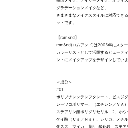
韓国メイク、デイリーメイク、オフィ
グラデーションメイクなど、
さまざまなメイクスタイルに対応できる、
ットです。
【rom&nd】
rom&nd(ロムアンド)は2006年に
カラーリストとして活躍するビューテ
ントにメイクアップをデザインしてい
＜成分＞
#01
ポリブチレンテレフタレート、ビスジグ
レーツコポリマー、（エチレン／ＶＡ）コ
ステアリン酸ポリグリセリル－2、ホウ
ケイ酸（Ｃａ／Ｎａ）、シリカ、メチ
化スズ、マイカ、黄5、酸化鉄、ステア