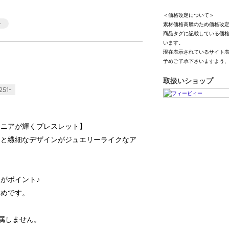
＜価格改定について＞
素材価格高騰のため価格改
商品タグに記載している価
います。
現在表示されているサイト
予めご了承下さいますよう
取扱いショップ
51-
コニアが輝くブレスレット】
きと繊細なデザインがジュエリーライクなア
がポイント♪
すめです。
付属しません。