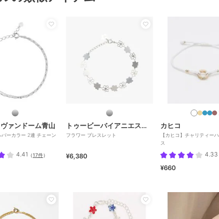
 ヴァンドーム青山
トゥービーバイアニエスベー
カヒコ
ルバーカラー 2連 チェーン
フラワー ブレスレット
【カヒコ】チャリティーハ
ト
ス
4.41
4.33
（
17件
）
¥6,380
¥660