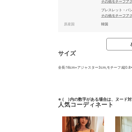
その他モチーフア
ブレスレット・バ
その他モチーフア
原産国
韓国
サイズ
全長:16cm+アジャスター3cm,モチーフ:縦0.8×
※ ( )内の数字がある場合は、ヌード
人気コーディネート