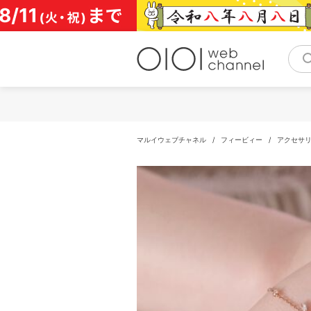
コ
ン
テ
ン
ツ
へ
ス
キ
ッ
プ
マルイウェブチャネル
/
フィービィー
/
アクセサ