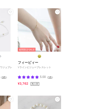
期間限定SALE
フィービィー
ワジュブレ
Vラインビジューブレスレット
5.00
（
3件
）
（
1件
）
¥3,762
再入荷