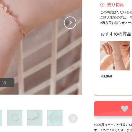
売り切れ
この商品はただいま
ご購入希望の方は、
※再入荷お知らせメ
おすすめの商品
3,960
￥
1/7
※BOX及びポーチが付属す
す。予めご了承くださいま