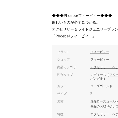
◆◆◆Phoebe/フィービィー◆◆◆
欲しいものが必ず見つかる。
アクセサリー＆ライトジュエリーブラ
「Phoebe/フィービィー」
ブランド
フィービィー
ショップ
フィービィー
商品カテゴリ
アクセサリー・ヘ
性別タイプ
レディース
(
アク
バングル
)
カラー
ローズゴールド
サイズ
F
素材
真鍮ローズゴールド
商品のお取り扱い
特徴
アクセサリー・ヘ