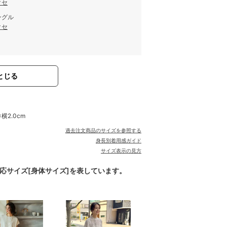
クセ
ングル
クセ
とじる
横2.0cm
過去注文商品のサイズを参照する
身長別着用感ガイド
サイズ表示の見方
対応サイズ[身体サイズ]を表しています。