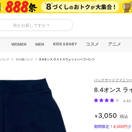
何かお探しですか？
コスメ
アニメ
KIDS＆BABY
WOMEN
MEN
/
パンツ
/
その他パンツ
/
8.4オンス ライトスウェットハーフパンツ
バックヤードファミリ
8.4オンス 
4.40 
3,050
￥
税込
期間限定！
4,000円
ク