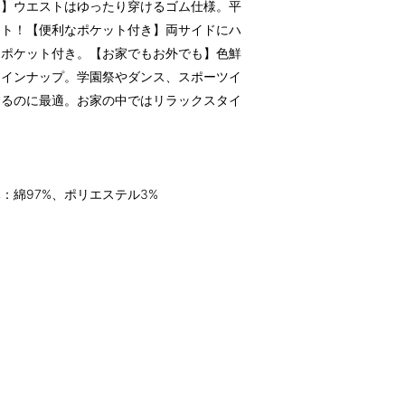
る】ウエストはゆったり穿けるゴム仕様。平
ント！【便利なポケット付き】両サイドにハ
なポケット付き。【お家でもお外でも】色鮮
ラインナップ。学園祭やダンス、スポーツイ
するのに最適。お家の中ではリラックスタイ
み：綿97%、ポリエステル3%