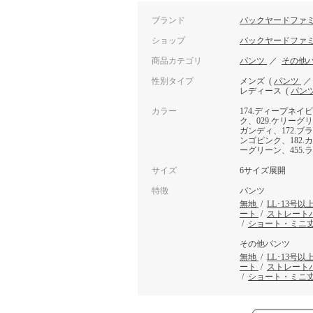
ブランド
バックヤードファ
ショップ
バックヤードファ
商品カテゴリ
パンツ
／
その他
性別タイプ
メンズ
(
パンツ
レディース
(
パン
カラー
174.ディープネイビ
ク、029.ケリーグリ
ガンディ、172.ブ
ンゴピンク、182.
ーグリーン、455.
サイズ
6サイズ展開
特徴
パンツ
無地
/
LL･13号
ート
/
ストレート
/
ショート・ミニ
その他パンツ
無地
/
LL･13号
ート
/
ストレート
/
ショート・ミニ