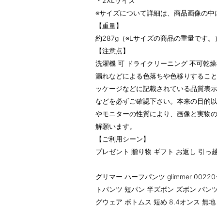
・2XLサイズ
※サイズについて詳細は、商品画像の中
【重量】
約287g（※Lサイズの商品の重量です。
【注意点】
洗濯機 可 ドライクリーニング 不可乾
漏れなどによる色落ちや色移りするこ
ッケージなどに記載されている品質表
などを必ずご確認下さい。本来の目的
やモニターの性質により、画像と実物
解願います。
【ご利用シーン】
プレゼント 贈り物 ギフト お返し 引っ
グリマー ハーフパンツ glimmer 002
トパンツ 短パン 半ズボン ズボン パン
グウェア ボトムス 短め 8.4オンス 無