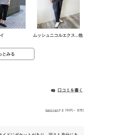
イ
ムッシュニコルエクス…他
っとみる
口コミを書く
bancyan
さま (50代～ 女性)
サイドにポケットがあり、深さも充分にあ