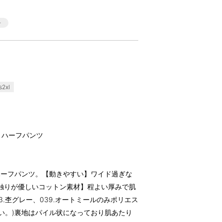
2xl
トハーフパンツ
ハーフパンツ。【動きやすい】ワイド過ぎな
触りが優しいコットン素材】程よい厚みで肌
03.杢グレー、039.オートミールのみポリエス
い。)裏地はパイル状になっており肌あたり