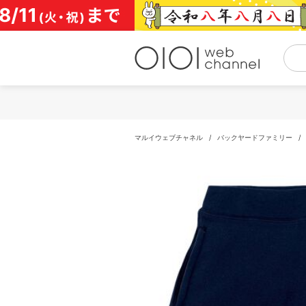
コ
ン
テ
ン
ツ
へ
ス
キ
ッ
プ
マルイウェブチャネル
/
バックヤードファミリー