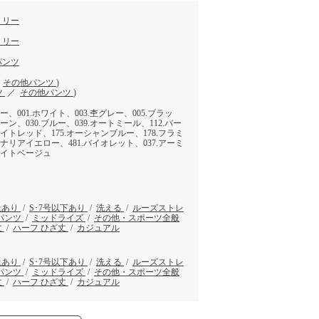
ミリー
ミリー
パンツ
／
その他パンツ
)
ツ
／
その他パンツ
)
ー、001.ホワイト、003.杢グレー、005.ブラッ
ーン、030.ブルー、039.オートミール、112.バー
ライトレッド、175.オーシャンブルー、178.フラミ
カナリアイエロー、481.バイオレット、037.アーミ
ライトベージュ
以上あり
/
S･7号以下あり
/
洗える
/
ルーズストレ
パンツ
/
ミッドライズ
/
その他・スポーツ全般
丈
/
ハーフ ひざ丈
/
カジュアル
以上あり
/
S･7号以下あり
/
洗える
/
ルーズストレ
パンツ
/
ミッドライズ
/
その他・スポーツ全般
丈
/
ハーフ ひざ丈
/
カジュアル