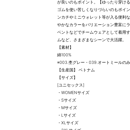
が良いのもポイント。【ゆったり穿け
ゴムを使い苦しくなりづらいのもポイ
ンカチやミニウォレット等が入る便利
やかなカラーをバリエーション豊富に
ベントなどでチームウェアとして着用
ムなど、さまざまなシーンで大活躍。
【素材】
綿100%
※003.杢グレー・039.オートミールの
【生産国】 ベトナム
【サイズ】
[ユニセックス]
・WOMENサイズ
・Sサイズ
・Mサイズ
・Lサイズ
・XLサイズ