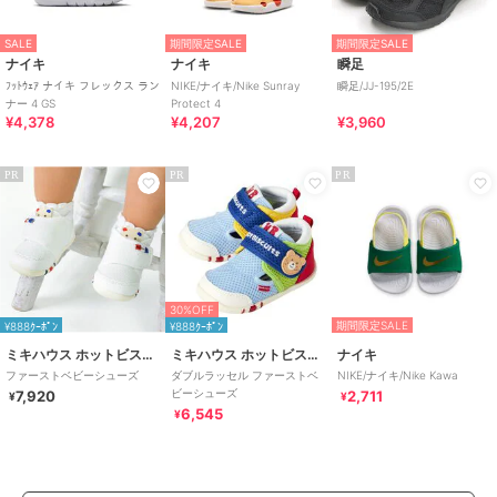
SALE
期間限定SALE
期間限定SALE
ナイキ
ナイキ
瞬足
ﾌｯﾄｳｪｱ ナイキ フレックス ラン
NIKE/ナイキ/Nike Sunray
瞬足/JJ-195/2E
ナー 4 GS
Protect 4
¥4,378
¥4,207
¥3,960
PR
PR
PR
30%OFF
期間限定SALE
¥888ｸｰﾎﾟﾝ
¥888ｸｰﾎﾟﾝ
ミキハウス ホットビスケッツ
ミキハウス ホットビスケッツ
ナイキ
ファーストベビーシューズ
ダブルラッセル ファーストベ
NIKE/ナイキ/Nike Kawa
ビーシューズ
7,920
2,711
¥
¥
6,545
¥