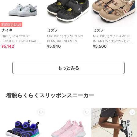
期間限定SALE
ナイキ
ミズノ
ミズノ
NIKE/ナイキ/COURT
MIZUNO/ミズノ/MIZUNO
MIZUNO/ミズノPLAMORE
BOROUGH LOW RECRAFT
PLAMORE INFANT S
INFANT 2/ミズノプレモア イ
¥5,142
¥5,940
¥5,500
BPV
ンファント2
もっとみる
着脱らくらくスリッポンスニーカー