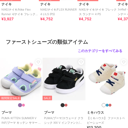
原産国
インドネシア製
ナイキ
ナイキ
ナイキ
ナイ
NIKE/ナイキ/Nike Flex
NIKE/ナイキ/FLEX RUNNER
NIKE/ナイキ/ナイキ フレック
ﾌｯﾄｳ
Runner 4/ナイキ フレックス
4 LILS (PS)
ス ランナー 4 PS
ンナー 4
¥3,927
¥4,752
¥4,752
¥4,3
ランナー 4
ファーストシューズの類似アイテム
このカテゴリーをすべてみる
期間限定SALE
SALE
プーマ
プーマ
ミキハウス
PUMA KITTEN SUMMER V
PUMA/プーマ/スウェード クラ
【ミキハウス】 ファーストベ
INF/プーマ キッテン サマー V
シック XXI V インファント/ベ
ビーシューズ
¥13,200
インファント
ビー