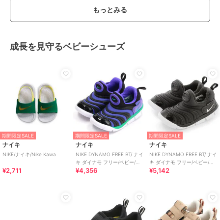
もっとみる
成長を見守るベビーシューズ
期間限定SALE
期間限定SALE
期間限定SALE
ナイキ
ナイキ
ナイキ
NIKE/ナイキ/Nike Kawa
NIKE DYNAMO FREE BT/ ナイ
NIKE DYNAMO FREE BT/ ナイ
キ ダイナモ フリー/ベビー/ス
キ ダイナモ フリー/ベビー/ス
¥2,711
¥4,356
¥5,142
リッポン
リッポン