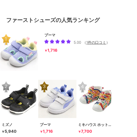
ファーストシューズの人気ランキング
プーマ
5.00
（
1件の口コミ
）
1,716
￥
ミズノ
プーマ
ミキハウス ホットビスケッツ
5,940
1,716
7,700
￥
￥
￥