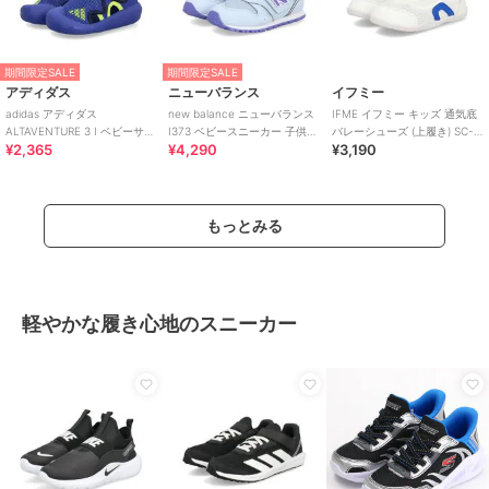
期間限定SALE
期間限定SALE
アディダス
ニューバランス
イフミー
adidas アディダス
new balance ニューバランス
IFME イフミー キッズ 通気底
ALTAVENTURE 3 I ベビーサン
I373 ベビースニーカー 子供靴
バレーシューズ (上履き) SC-
¥2,365
¥4,290
¥3,190
ダル キッズサマーシューズ
ワンベルト
0002
もっとみる
軽やかな履き心地のスニーカー