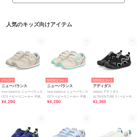
人気のキッズ向けアイテム
27%OFF
期間限定SALE
期間限定SALE
ニューバランス
ニューバランス
アディダス
new balance ニューバランス
new balance ニューバランス
adidas アディダス
I373 ベビースニーカー 子供靴
I373 ベビースニーカー 子供靴
ALTAVENTURE 3 I ベビーサン
¥4,290
¥4,290
¥2,365
ワンベルト
ワンベルト
ダル キッズサマーシューズ