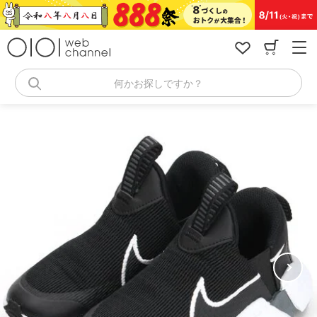
コ
ン
テ
ン
ツ
へ
何かお探しですか？
ス
キ
ッ
プ