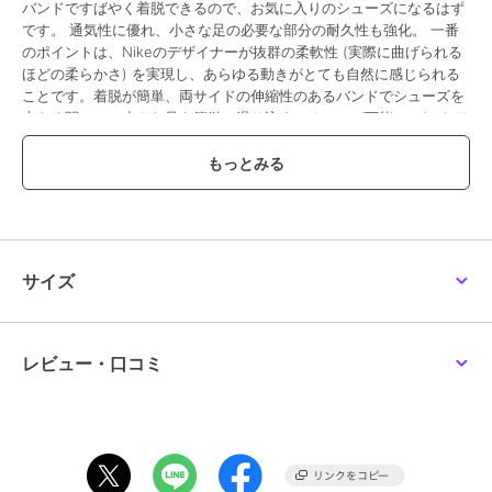
バンドですばやく着脱できるので、お気に入りのシューズになるはず
です。 通気性に優れ、小さな足の必要な部分の耐久性も強化。 一番
のポイントは、Nikeのデザイナーが抜群の柔軟性 (実際に曲げられる
ほどの柔らかさ) を実現し、あらゆる動きがとても自然に感じられる
ことです。着脱が簡単、両サイドの伸縮性のあるバンドでシューズを
大きく開いて、小さな足を簡単に滑り込ませることが可能。 ぴったり
と快適にフィットする履き心地。フレックス プラスは、名前のとお
り、柔軟性に優れたシューズ。 底に深い溝を刻むことで屈曲しやすく
し、足の自然な動きをサポート。涼しくて快適、通気性に優れた柔ら
かいメッシュ素材が、走る時も遊ぶ時もキッズの足をサポート。つま
先とかかと部分にラバーを配して耐久性をアップ。かかととシュータ
ンのプルタブでシューズの着脱をサポート。つま先を引きずりがちな
キッズのために、つま先周辺にスキンレイヤーを施して耐久性を強
サイズ
化。
期間限定セール開催中
レビュー・口コミ
ブランド
ナイキ
ショップ
ナイキ es ショップ
／
イーエ
ス
商品カテゴリ
ベビーシューズ
／
ファーストシ