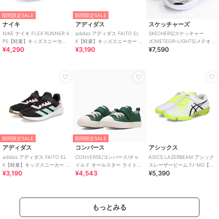
期間限定SALE
期間限定SALE
ナイキ
アディダス
スケッチャーズ
NIKE ナイキ FLEX RUNNER 4
adidas アディダス FAITO EL
SKECHERS/スケッチャー
PS【軽量】キッズスニーカー
K【軽量】キッズスニーカー 運
ズ/METEOR-LIGHTS/メテオラ
¥4,290
¥3,190
¥7,590
スリッポン 子供靴
動会
イツ/SLIP-INS
期間限定SALE
期間限定SALE
アディダス
コンバース
アシックス
adidas アディダス FAITO EL
CONVERSE/コンバース/チャ
ASICS LAZERBEAM アシック
K【軽量】キッズスニーカー 運
イルド オールスター ライト
スレーザービーム FJ-MG【軽
¥3,190
¥4,543
¥5,390
動会 子供靴 ストラップ
V-1 OX
量】サッカーテイストモデル
もっとみる