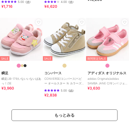
5.00
4.00
（
1件
）
（
1件
）
¥1,716
¥4,620
SALE
SALE
期間限定SALE
瞬足
コンバース
アディダス オリジナルス
瞬足/JB-179/いないいないばあ
CONVERSE/コンバース/ベビ
adidas Originals/adidas
っ！/3E
ー オールスター Ｎ カラーズ
SAMBA JANE C/サンバ ジェ
¥3,960
¥3,630
Ｚ
ーン I
5.00
（
5件
）
¥2,838
もっとみる