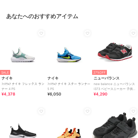
あなたへのおすすめアイテム
SALE
27%OFF
ナイキ
ナイキ
ニューバランス
ﾌｯﾄｳｪｱ ナイキ フレックス ラン
ﾌｯﾄｳｪｱ ナイキ スター ランナー
new balance ニューバランス
ナー 4 PS
5 PS
I373 ベビースニーカー 子供靴
¥4,378
¥6,050
¥4,290
ワンベルト