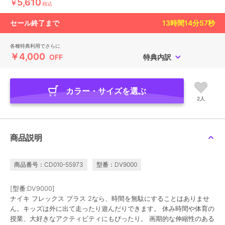
5,610
￥
税込
セール終了まで
13
時間
14
分
56
秒
各種特典利用でさらに
￥4,000
OFF
特典内訳
カラー・サイズを選ぶ
2人
商品説明
商品番号：CD010-55973
型番：DV9000
[型番:DV9000]
ナイキ フレックス プラス 2なら、時間を無駄にすることはありませ
ん。キッズは外に出て走ったり遊んだりできます。 休み時間や体育の
授業、大好きなアクティビティにもぴったり。 画期的な伸縮性のある