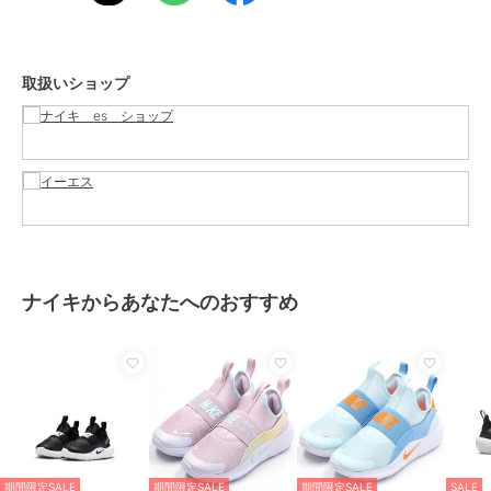
ューズ
性別タイプ
ボーイズ
ベビーシューズ
／
ファーストシ
取扱いショップ
ューズ
ガールズ
ベビーシューズ
／
ファーストシ
ューズ
カラー
003(BLACK/W)
サイズ
17.0,18.0,19.0
素材
甲材:合成繊維+合成樹脂+合成皮
革 底材:合成底
ナイキからあなたへのおすすめ
商品のお取り扱い方法
特徴
ベビーシューズ
ライフスタイル
ファーストシューズ
ライフスタイル
期間限定SALE
期間限定SALE
期間限定SALE
SALE