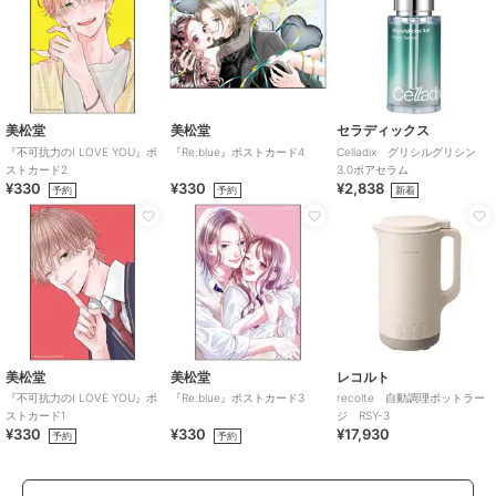
美松堂
美松堂
セラディックス
『不可抗力のI LOVE YOU』ポ
『Re:blue』ポストカード4
Celladix グリシルグリシン
ストカード2
3.0ポアセラム
¥330
¥330
¥2,838
予約
予約
新着
美松堂
美松堂
レコルト
『不可抗力のI LOVE YOU』ポ
『Re:blue』ポストカード3
recolte 自動調理ポットラー
ストカード1
ジ RSY-3
¥330
¥330
¥17,930
予約
予約