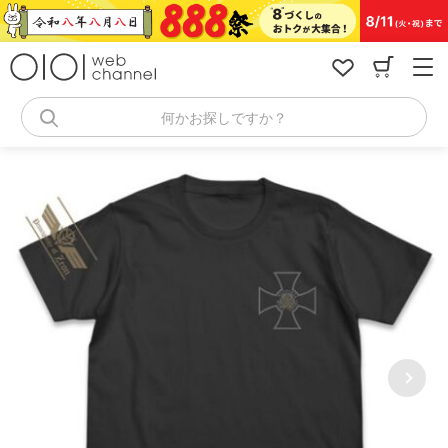
コ
ン
テ
ン
ツ
へ
何かお探しですか？
ス
キ
ッ
プ