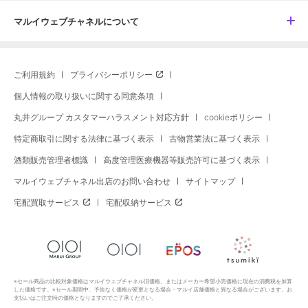
マルイウェブチャネルについて
ご利用規約
プライバシーポリシー
個人情報の取り扱いに関する同意条項
丸井グループ カスタマーハラスメント対応方針
cookieポリシー
特定商取引に関する法律に基づく表示
古物営業法に基づく表示
酒類販売管理者標識
高度管理医療機器等販売許可に基づく表示
マルイウェブチャネル出店のお問い合わせ
サイトマップ
宅配買取サービス
宅配収納サービス
※セール商品の比較対象価格はマルイウェブチャネル旧価格、またはメーカー希望小売価格に現在の消費税を加算
した価格です。※セール期間中、予告なく価格が変更となる場合・マルイ店舗価格と異なる場合がございます。お
支払いはご注文時の価格となりますのでご了承ください。