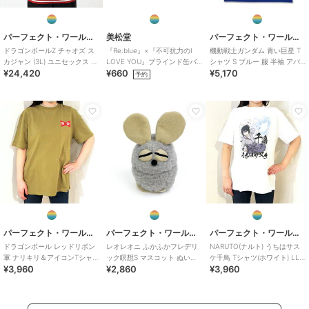
パーフェクト・ワールド・トーキョー
美松堂
パーフェクト・ワールド・トーキョー
ドラゴンボールZ チャオズ ス
『Re:blue』×『不可抗力のI
機動戦士ガンダム 青い巨星 T
カジャン (3L) ユニセックス ブ
LOVE YOU』ブラインド缶バ
シャツ S ブルー 服 半袖 アパ
¥24,420
¥660
¥5,170
ルゾン アパレル
ッジ（全6種）
レル サマー インテリア
予約
パーフェクト・ワールド・トーキョー
パーフェクト・ワールド・トーキョー
パーフェクト・ワールド・トーキョー
ドラゴンボール レッドリボン
レオレオニ ふかふかフレデリ
NARUTO(ナルト) うちはサス
軍 ナリキリ＆アイコンTシャツ
ック瞑想S マスコット ぬいぐ
ケ千鳥 Tシャツ(ホワイト) LL
¥3,960
¥2,860
¥3,960
(カーキ) Lサイズ アパレル
るみ
サイズ アパレル ジャンプ