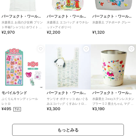
パーフェクト・ワールド・トーキョー
パーフェクト・ワールド・トーキョー
パーフェクト・ワールド・トーキョー
水森亜土 お花の少女柄 プリン
水森亜土 エコバッグ オウチ(レ
水森亜土 プチポーチ グレー
ト半袖Tシャツ(L) ホワイト ア
ッド×アイボリー)
¥2,970
¥2,200
¥1,320
パレル
モバイルランド
パーフェクト・ワールド・トーキョー
パーフェクト・ワールド・トーキョー
ぷくりんキャンディシール
サンリオ ポチャッコ ぬいぐる
水森亜土 2wayステンレスタン
レトロ
みエコバッグ くすみレトロシ
ブラー S 2 亜土ちゃん マグ 保
¥495
¥3,300
¥3,190
リーズ Sanrio
温保冷 結露防止 290ml
予約
もっとみる