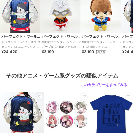
パーフェクト・ワールド・トーキョー
パーフェクト・ワールド・トーキョー
パーフェクト・ワールド・トーキョー
ドラゴンボールZ チャオズ ス
機動戦士ガンダム シャア・ア
機動戦士ガンダム アムロ・レ
ドラゴン
カジャン(L) ユニセックス ブ
ズナブル Chibiぬいぐるみ
イ Chibiぬいぐるみ
カジャン
¥24,420
¥3,190
¥3,190
¥24,
ルゾン アパレル キャラジャ
ブルゾ
再入荷
ン
その他アニメ・ゲーム系グッズの類似アイテム
このカテゴリーをすべてみる