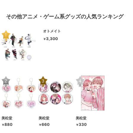
その他アニメ・ゲーム系グッズの人気ランキング
オトメイト
3,300
￥
美松堂
美松堂
美松堂
880
660
330
￥
￥
￥