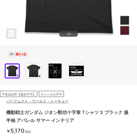
1/4
ﾌﾘｰ
残り1点
不良品以外【返品不可】
キャンセル不可
パーフェクト・ワールド・トーキョー
機動戦士ガンダム ジオン勲功十字章 Tシャツ S ブラック 服
半袖 アパレル サマー インテリア
5,170
￥
税込