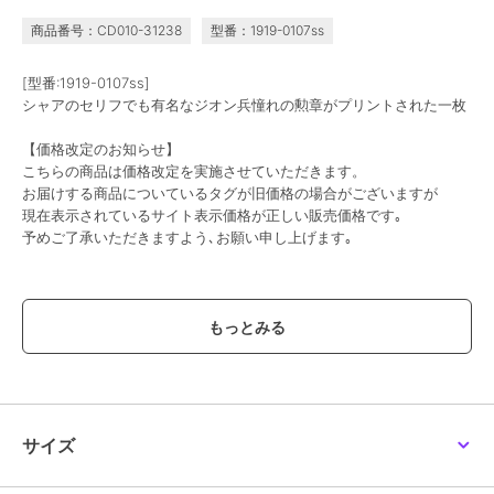
商品番号：CD010-31238
型番：1919-0107ss
[型番:1919-0107ss]
シャアのセリフでも有名なジオン兵憧れの勲章がプリントされた一枚
【価格改定のお知らせ】
こちらの商品は価格改定を実施させていただきます。
お届けする商品についているタグが旧価格の場合がございますが
現在表示されているサイト表示価格が正しい販売価格です｡
予めご了承いただきますよう､お願い申し上げます｡
この商品は、不良品のみ返品を承ります
ブランド
パーフェクト・ワールド・トーキ
ョー
ショップ
パーフェクト・ワールド・トーキ
ョー
サイズ
商品カテゴリ
すべてのその他アニメ・ゲーム系
グッズ
／
その他アニメ・ゲーム