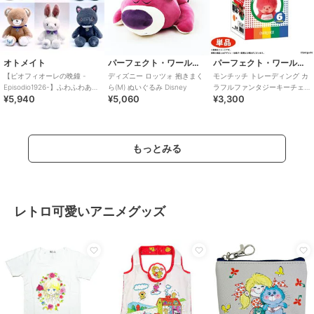
オトメイト
パーフェクト・ワールド・トーキョー
パーフェクト・ワールド・トーキョー
【ピオフィオーレの晩鐘 -
ディズニー ロッツォ 抱きまく
モンチッチ トレーディング カ
Episodio1926-】ふわふわあに
ら(M) ぬいぐるみ Disney
ラフルファンタジーキーチェ
¥5,940
¥5,060
¥3,300
まるぬいぐるみ(全6種)
ーン ぬいぐるみ 【全6種類の
うちランダ
もっとみる
レトロ可愛いアニメグッズ