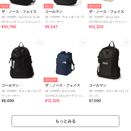
SALE
SALE
30%OFF
ザ・ノース・フェイス
コールマン
ザ・ノース・フェイス
ｽﾎﾟｰﾂｱｸｾｻﾘｰ GEOFACE SLIM
ｽﾎﾟｰﾂｱｸｾｻﾘｰ ウォーカー15 (ブ
ｽﾎﾟｰﾂｱｸｾｻﾘｰ BOULDER
PACK (ジオフェイススリムパ
ラックヘザー)
DAYPACK (ボルダーデイパッ
¥10,780
¥5,247
¥12,320
ック)
ク)
30%OFF
コールマン
ザ・ノース・フェイス
コールマン
ｽﾎﾟｰﾂｱｸｾｻﾘｰ ウォーカー33 (ブ
ｽﾎﾟｰﾂｱｸｾｻﾘｰ BOULDER
ｽﾎﾟｰﾂｱｸｾｻﾘｰ ウォーカー25 (ブ
ラックヘザー)
DAYPACK (ボルダーデイパッ
ラック)
¥8,690
¥12,320
¥7,590
ク)
もっとみる