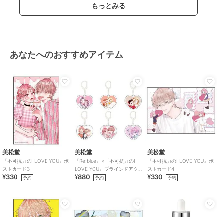
もっとみる
あなたへのおすすめアイテム
美松堂
美松堂
美松堂
『不可抗力のI LOVE YOU』ポ
『Re:blue』×『不可抗力のI
『不可抗力のI LOVE YOU』ポ
ストカード3
LOVE YOU』ブラインドアク
ストカード4
¥330
¥880
¥330
リルキーホルダー（全6種）
予約
予約
予約