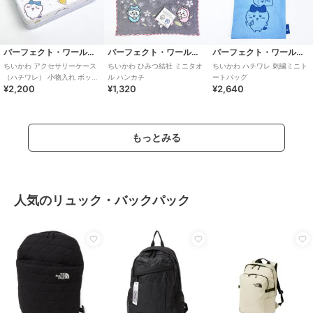
パーフェクト・ワールド・トーキョー
パーフェクト・ワールド・トーキョー
パーフェクト・ワールド・トーキョー
ちいかわ アクセサリーケース
ちいかわ ひみつ結社 ミニタオ
ちいかわ ハチワレ 刺繍ミニト
（ハチワレ） 小物入れ ボック
ル ハンカチ
ートバッグ
¥2,200
¥1,320
¥2,640
ス ギフト
もっとみる
人気のリュック・バックパック