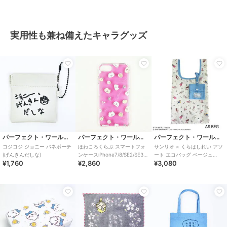
実用性も兼ね備えたキャラグッズ
パーフェクト・ワールド・トーキョー
パーフェクト・ワールド・トーキョー
パーフェクト・ワールド・トーキョー
コジコジ ジョニー バネポーチ
ほわころくらぶ スマートフォ
サンリオ × くらはしれい アソ
(げんきんだしな)
ンケースiPhone7/8/SE2/SE3
ート エコバッグ ベージュ
¥1,760
¥2,860
¥3,080
フルーツ スマホ カバー
Sanrio