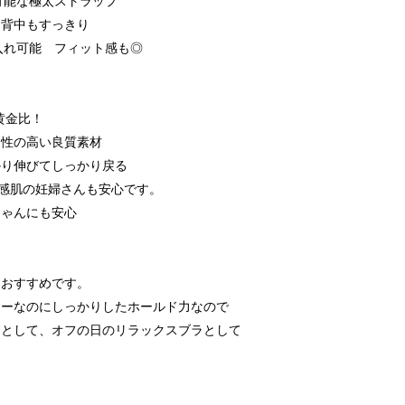
可能な極太ストラップ
・背中もすっきり
入れ可能 フィット感も◎
黄金比！
チ性の高い良質素材
かり伸びてしっかり戻る
敏感肌の妊婦さんも安心です。
ちゃんにも安心
もおすすめです。
ヤーなのにしっかりしたホールド力なので
ラとして、オフの日のリラックスブラとして