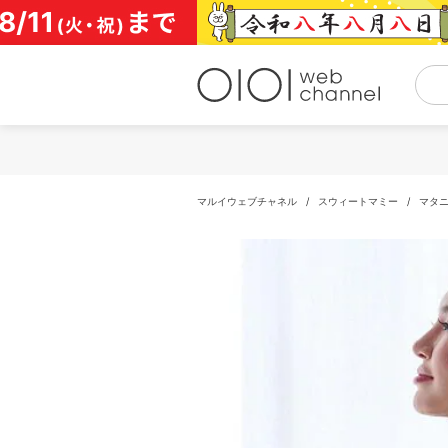
コ
ン
テ
ン
ツ
へ
ス
キ
ッ
プ
マルイウェブチャネル
/
スウィートマミー
/
マタ