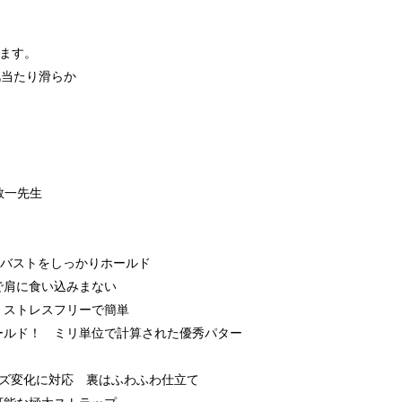
ります。
肌当たり滑らか
敬一先生
らバストをしっかりホールド
で肩に食い込みまない
！ストレスフリーで簡単
ホールド！ ミリ単位で計算された優秀パター
イズ変化に対応 裏はふわふわ仕立て