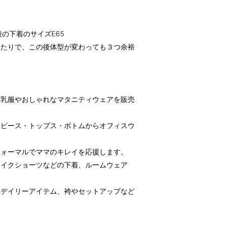
普段の下着のサイズE65
ったりで、この後体型が変わっても３つ余裕
授乳服やおしゃれなマタニティウェアを販売
ンピース・トップス・ボトムからオフィスウ
フォーマルでママのキレイを応援します。
メイクショーツなどの下着、ルームウェア
たデイリーアイテム、袴やセットアップなど