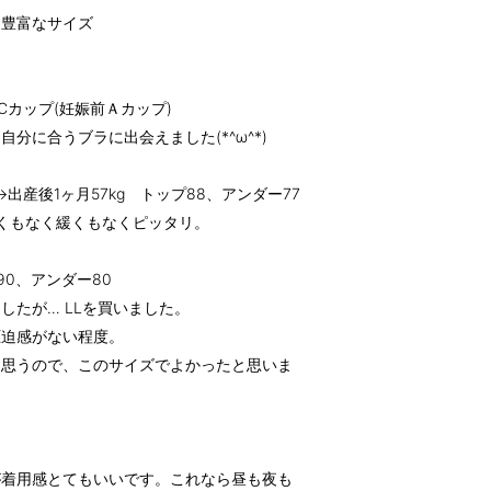
！豊富なサイズ
g)/Cカップ(妊娠前Ａカップ)
分に合うブラに出会えました(*^ω^*)
5kg→出産後1ヶ月57kg トップ88、アンダー77
しくもなく緩くもなくピッタリ。
90、アンダー80
ましたが… LLを買いました。
圧迫感がない程度。
と思うので、このサイズでよかったと思いま
が着用感とてもいいです。これなら昼も夜も