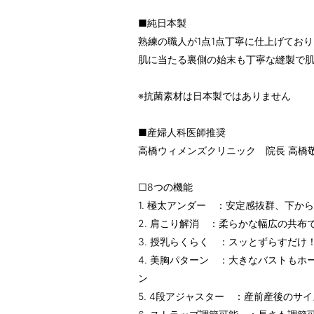
■純日本製
熟練の職人が1点1点丁寧に仕上げてお
肌に当たる裏側の始末も丁寧な縫製で
※抗菌素材は日本製ではありません
■産婦人科医師推奨
高橋ウィメンズクリニック 院長 高橋
□8つの機能
1. 極太アンダー ：安定感抜群、下か
2. 肩こり解消 ：柔らかな幅広の共布
3. 授乳らくらく ：スッとずらすだけ
4. 美胸パターン ：大きなバストも
ン
5. 4段アジャスター ：産前産後のサ