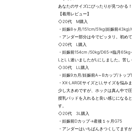
あなたのサイズにぴったりが見つかる
【着用レビュー】
◇20代 M購入
・妊娠8ヶ月/151cm/51kg(妊娠前43k
・アンダー部分は今でピッタリ。初めて自
◇20代 L購入
・妊娠前154cm /50kg/D65→臨月6
LとL L迷いましたがLにしました。苦
◇30代 LL購入
・妊娠9カ月/妊娠前A～Bカップ/トップ
・XX-LARGEサイズとLLサイズを悩み
少し大きめですが、ホックは真ん中で
授乳パッドを入れると良い感じになる
す。
◇20代 3L購入
・妊娠前Dカップ→産後１ヶ月G75
・アンダーはいちばんきつくしてます