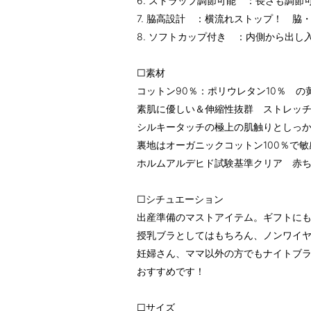
6. ストラップ調節可能 ：長さも調節
7. 脇高設計 ：横流れストップ！ 脇
8. ソフトカップ付き ：内側から出し
□素材
コットン90％：ポリウレタン10％ の
素肌に優しい＆伸縮性抜群 ストレッ
シルキータッチの極上の肌触りとしっ
裏地はオーガニックコットン100％で
ホルムアルデヒド試験基準クリア 赤
□シチュエーション
出産準備のマストアイテム。ギフトに
授乳ブラとしてはもちろん、ノンワイ
妊婦さん、ママ以外の方でもナイトブ
おすすめです！
□サイズ