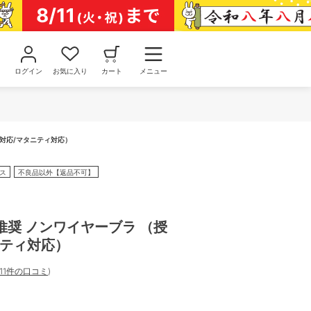
ログイン
お気に入り
カート
メニュー
乳対応/マタニティ対応）
ス
不良品以外【返品不可】
推奨 ノンワイヤーブラ （授
ニティ対応）
11件の口コミ
)