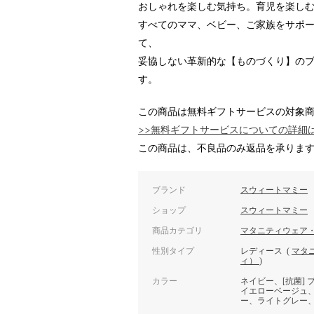
おしゃれを楽しむ気持ち。育児を楽し
すべてのママ、ベビー、ご家族をサポ
て、
妥協しない革新的な【ものづくり】の
す。
この商品は無料ギフトサービスの対象
>>無料ギフトサービスについての詳細
この商品は、不良品のみ返品を承りま
ブランド
スウィートマミー
ショップ
スウィートマミー
商品カテゴリ
マタニティウェア
性別タイプ
レディース
(
マタ
ィ）
)
カラー
ネイビー、[抗菌]
イエローベージュ
ー、ライトグレー