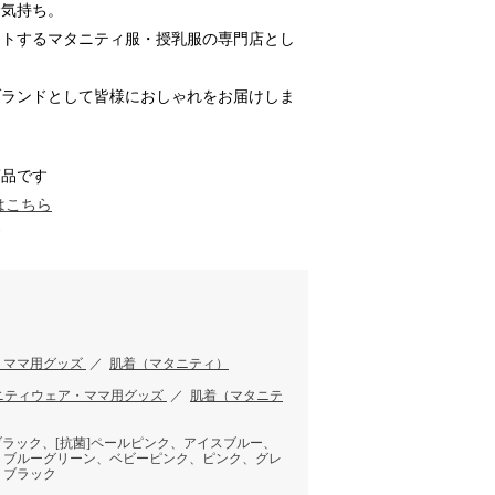
む気持ち。
ートするマタニティ服・授乳服の専門店とし
ブランドとして皆様におしゃれをお届けしま
商品です
はこちら
す
・ママ用グッズ
／
肌着（マタニティ）
ニティウェア・ママ用グッズ
／
肌着（マタニテ
 ブラック、[抗菌]ペールピンク、アイスブルー、
、ブルーグリーン、ベビーピンク、ピンク、グレ
、ブラック