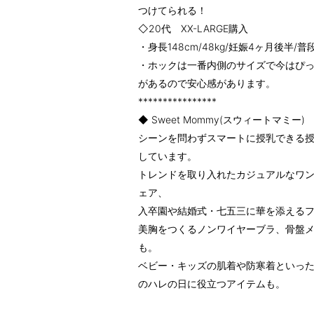
つけてられる！
◇20代 XX-LARGE購入
・身長148cm/48kg/妊娠4ヶ月後半/
・ホックは一番内側のサイズで今はぴ
があるので安心感があります。
****************
◆ Sweet Mommy(スウィートマミー)
シーンを問わずスマートに授乳できる
しています。
トレンドを取り入れたカジュアルなワ
ェア、
入卒園や結婚式・七五三に華を添える
美胸をつくるノンワイヤーブラ、骨盤
も。
ベビー・キッズの肌着や防寒着といっ
のハレの日に役立つアイテムも。