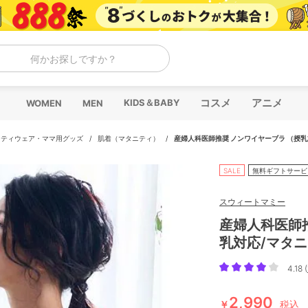
何かお探しですか？
コスメ
アニメ
KIDS＆BABY
WOMEN
MEN
ニティウェア・ママ用グッズ
/
肌着（マタニティ）
/
産婦人科医師推奨 ノンワイヤーブラ （授
SALE
無料ギフトサービ
スウィートマミー
産婦人科医師
乳対応/マタ
4.18 (
2,990
￥
税込