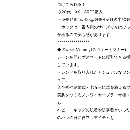
つけてられる！
◇20代 XX-LARGE購入
・身長148cm/48kg/妊娠4ヶ月後半/
・ホックは一番内側のサイズで今はぴ
があるので安心感があります。
****************
◆ Sweet Mommy(スウィートマミー)
シーンを問わずスマートに授乳できる
しています。
トレンドを取り入れたカジュアルなワ
ェア、
入卒園や結婚式・七五三に華を添える
美胸をつくるノンワイヤーブラ、骨盤
も。
ベビー・キッズの肌着や防寒着といっ
のハレの日に役立つアイテムも。