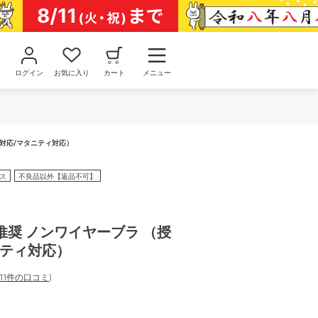
ログイン
お気に入り
カート
メニュー
乳対応/マタニティ対応）
ス
不良品以外【返品不可】
推奨 ノンワイヤーブラ （授
ニティ対応）
11件の口コミ
)