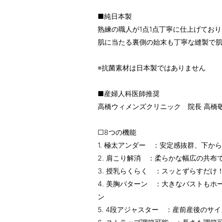
■純日本製
熟練の職人が1点1点丁寧に仕上げてお
肌に当たる裏側の始末も丁寧な縫製で
※抗菌素材は日本製ではありません
■産婦人科医師推奨
高橋ウィメンズクリニック 院長 高橋
□8つの機能
1. 極太アンダー ：安定感抜群、下か
2. 肩こり解消 ：柔らかな幅広の共布
3. 授乳らくらく ：スッとずらすだけ
4. 美胸パターン ：大きなバストも
ン
5. 4段アジャスター ：産前産後のサ