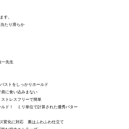
ります。
肌当たり滑らか
敬一先生
らバストをしっかりホールド
で肩に食い込みまない
！ストレスフリーで簡単
ホールド！ ミリ単位で計算された優秀パター
イズ変化に対応 裏はふわふわ仕立て