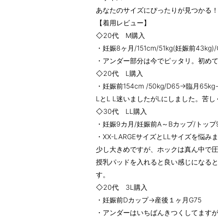
あなたのサイズにぴったりが見つかる
【着用レビュー】
◇20代 M購入
・妊娠8ヶ月/151cm/51kg(妊娠前43k
・アンダー部分は今でピッタリ。初めて自
◇20代 L購入
・妊娠前154cm /50kg/D65→臨月6
LとL L迷いましたがLにしました。苦
◇30代 LL購入
・妊娠9カ月/妊娠前A～Bカップ/トップ
・XX-LARGEサイズとLLサイズを悩み
少し大きめですが、ホックは真ん中で
授乳パッドを入れると良い感じになる
す。
◇20代 3L購入
・妊娠前Dカップ→産後１ヶ月G75
・アンダーはいちばんきつくしてます