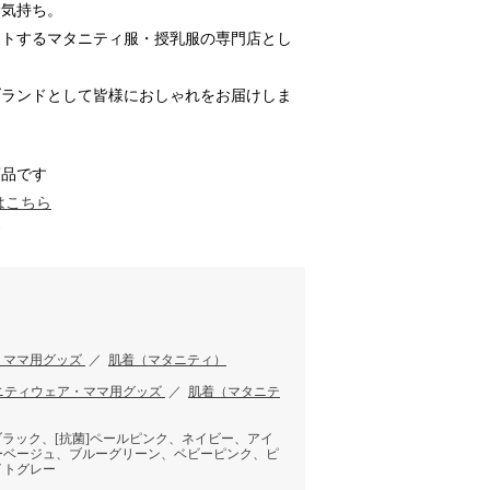
む気持ち。
ートするマタニティ服・授乳服の専門店とし
ブランドとして皆様におしゃれをお届けしま
商品です
はこちら
す
・ママ用グッズ
／
肌着（マタニティ）
ニティウェア・ママ用グッズ
／
肌着（マタニテ
 ブラック、[抗菌]ペールピンク、ネイビー、アイ
ーベージュ、ブルーグリーン、ベビーピンク、ピ
イトグレー