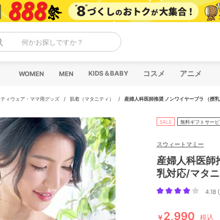
何かお探しですか？
コスメ
アニメ
KIDS＆BABY
WOMEN
MEN
ニティウェア・ママ用グッズ
/
肌着（マタニティ）
/
産婦人科医師推奨 ノンワイヤーブラ （授
SALE
無料ギフトサービ
スウィートマミー
産婦人科医師
乳対応/マタ
4.18 (
2,990
￥
税込