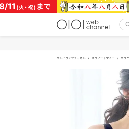
コ
ン
テ
ン
ツ
へ
ス
キ
ッ
プ
マルイウェブチャネル
/
スウィートマミー
/
マタ