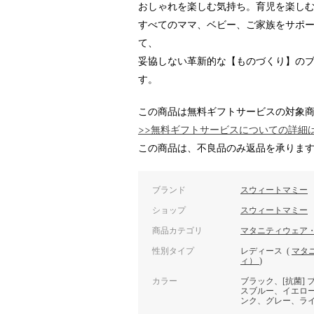
おしゃれを楽しむ気持ち。育児を楽し
すべてのママ、ベビー、ご家族をサポ
て、
妥協しない革新的な【ものづくり】の
す。
この商品は無料ギフトサービスの対象
>>無料ギフトサービスについての詳細
この商品は、不良品のみ返品を承りま
ブランド
スウィートマミー
ショップ
スウィートマミー
商品カテゴリ
マタニティウェア
性別タイプ
レディース
(
マタ
ィ）
)
カラー
ブラック、[抗菌]
スブルー、イエロ
ンク、グレー、ラ