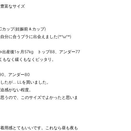
！豊富なサイズ
g)/Cカップ(妊娠前Ａカップ)
分に合うブラに出会えました(*^ω^*)
5kg→出産後1ヶ月57kg トップ88、アンダー77
しくもなく緩くもなくピッタリ。
90、アンダー80
ましたが… LLを買いました。
圧迫感がない程度。
と思うので、このサイズでよかったと思いま
が着用感とてもいいです。これなら昼も夜も