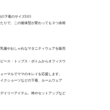
普段の下着のサイズE65
ったりで、この後体型が変わっても３つ余裕
授乳服やおしゃれなマタニティウェアを販売
ンピース・トップス・ボトムからオフィスウ
フォーマルでママのキレイを応援します。
メイクショーツなどの下着、ルームウェア
たデイリーアイテム、袴やセットアップなど