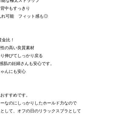
可能な極太ストラップ
・背中もすっきり
入れ可能 フィット感も◎
黄金比！
チ性の高い良質素材
かり伸びてしっかり戻る
敏感肌の妊婦さんも安心です。
ちゃんにも安心
もおすすめです。
ヤーなのにしっかりしたホールド力なので
ラとして、オフの日のリラックスブラとして