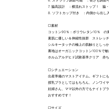
6. ストラップ調節可能 ：長さも調節
7. 脇高設計 ：横流れストップ！ 脇
8. ソフトカップ付き ：内側から出し
□素材
コットン90％：ポリウレタン10％ の
素肌に優しい＆伸縮性抜群 ストレッ
シルキータッチの極上の肌触りとしっ
裏地はオーガニックコットン100％で
ホルムアルデヒド試験基準クリア 赤
□シチュエーション
出産準備のマストアイテム。ギフトに
授乳ブラとしてはもちろん、ノンワイ
妊婦さん、ママ以外の方でもナイトブ
おすすめです！
□サイズ