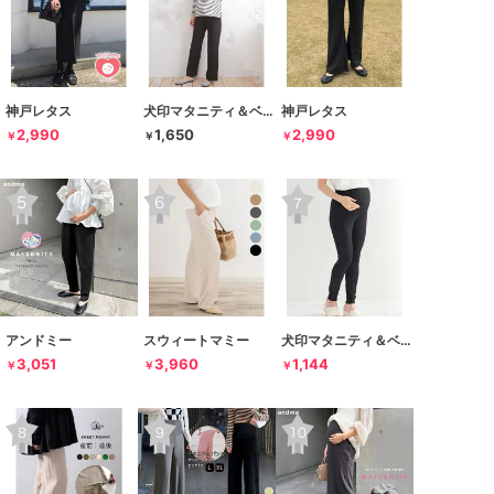
神戸レタス
犬印マタニティ＆ベビー
神戸レタス
2,990
1,650
2,990
￥
￥
￥
アンドミー
スウィートマミー
犬印マタニティ＆ベビー
3,051
3,960
1,144
￥
￥
￥