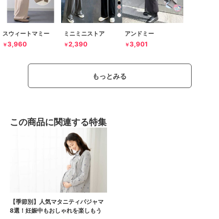
スウィートマミー
ミニミニストア
アンドミー
3,960
2,390
3,901
￥
￥
￥
もっとみる
この商品に関連する特集
【季節別】人気マタニティパジャマ
8選！妊娠中もおしゃれを楽しもう