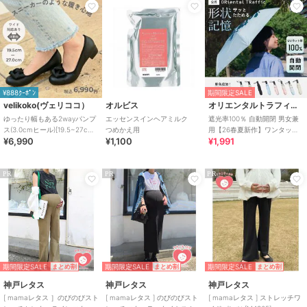
¥888ｸｰﾎﾟﾝ
期間限定SALE
velikoko(ヴェリココ）
オルビス
オリエンタルトラフィック
ゆったり幅もある2wayパンプ
エッセンスインヘアミルク
遮光率100％ 自動開閉 男女兼
ス(3.0cmヒール)[19.5~27cm]
つめかえ用
用【26春夏新作】ワンタッチ
¥6,990
¥1,100
¥1,991
ラクチンきれいシューズ
晴雨兼用 折りたたみ傘 /G-
0601
PR
PR
PR
期間限定SALE
期間限定SALE
期間限定SALE
まとめ割
まとめ割
まとめ割
神戸レタス
神戸レタス
神戸レタス
[ mamaレタス ］のびのびスト
[ mamaレタス ] のびのびスト
[ mamaレタス ] ストレッチワ