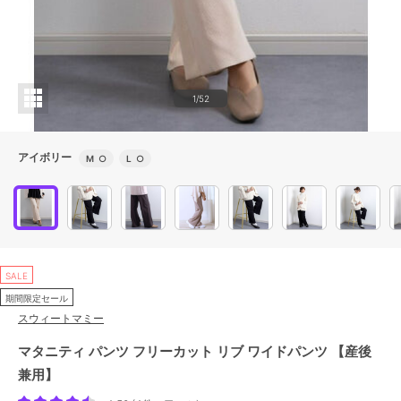
1/52
アイボリー
M
○
L
○
SALE
期間限定セール
スウィートマミー
マタニティ パンツ フリーカット リブ ワイドパンツ 【産後
兼用】