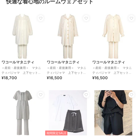
快適な着心地のルームウェアセット
ワコールマタニティ
ワコールマタニティ
ワコールマタニティ
＜産前・産後兼用＞ マタニ
＜産前・産後兼用＞ マタニ
＜産前・産後兼用＞ マタニ
ティパジャマ 上下セット
ティパジャマ 上下セット
ティパジャマ 上下セット
¥18,700
¥16,500
¥16,500
（ＭＦＷ４１３）
（ＭＦＹ１１６）
（ＭＦＹ２３５）
期間限定SALE