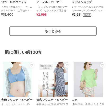
ワコールマタニティ
アーノルドパーマー
テディショップ
＜産前・産後兼用＞ マタニ
【シンプルで洗練されたデザ
レディースルームウェア 半袖
ティパジャマ 上下セット
イン】 セットアップ 吸水速乾
オーバーサイズルーズスウェ
¥15,400
¥2,998
¥2,981
（ＭＦＹ１１３）
半袖 Tシャツ×ハーフパンツ
ットトップス+パンツセットア
再入荷
ップ 2点セット
もっとみる
肌に優しい綿100%
犬印マタニティ＆ベビー
犬印マタニティ＆ベビー
コカ
オーガニックコットン、綿
半袖 さらっと快適 綿100％ ワ
【綿100％・体型カバー】５分