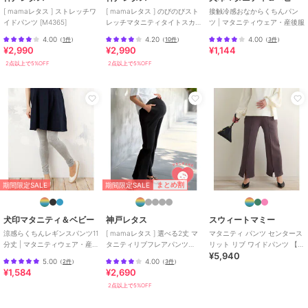
ル、グレージュ
[ mamaレタス ] ストレッチワ
[ mamaレタス ] のびのびスト
接触冷感おなからくちんパン
イドパンツ [M4365]
レッチマタニティタイトスカ
ツ | マタニティウェア・産後服
サイズ
M,L
ート [M3867]
4.00
4.20
4.00
（
1件
）
（
10件
）
（
3件
）
¥2,990
¥2,990
¥1,144
素材
コットン95%,ポリウレタン5%
2点以上で5%OFF
2点以上で5%OFF
商品のお取り扱い方法
お手入れ
濃色品は染料の性質上、色落ちや
色移りすることがあります。ご着
用前に一度お洗濯することをお勧
め致します
特徴
マタニティウェア・ママ用グッズ
綿・コットン素材
/
無地
/
ミモ
レ・クロップド・半端丈
期間限定SALE
まとめ割
期間限定SALE
ボトムス（マタニティ）
犬印マタニティ＆ベビー
神戸レタス
スウィートマミー
綿・コットン素材
/
無地
/
ミモ
涼感らくちんレギンスパンツ11
[ mamaレタス ] 選べる2丈 マ
マタニティ パンツ センタース
レ・クロップド・半端丈
分丈 | マタニティウェア・産後
タニティリブフレアパンツ
リット リブ ワイドパンツ 【産
¥5,940
服
[M4074]
後兼用】
5.00
4.00
（
2件
）
（
3件
）
¥1,584
¥2,690
2点以上で5%OFF