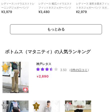
レディース ハイウエストトレ
レディース 幅広ハイウエスト
レディース 速乾＆吸水フィッ
ーニングジョガーパンツ
フィットネスジョガーパンツ
トネスジョガーパンツ ヨガウ
¥3,979
¥3,480
¥2,979
ェア
もっとみる
ボトムス（マタニティ）の人気ランキング
神戸レタス
3.50
（
6件の口コミ
）
2,890
￥