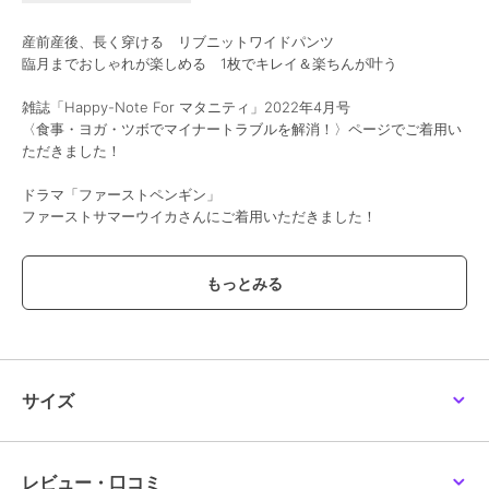
産前産後、長く穿ける リブニットワイドパンツ
臨月までおしゃれが楽しめる 1枚でキレイ＆楽ちんが叶う
雑誌「Happy-Note For マタニティ」2022年4月号
〈食事・ヨガ・ツボでマイナートラブルを解消！〉ページでご着用い
ただきました！
ドラマ「ファーストペンギン」
ファーストサマーウイカさんにご着用いただきました！
専門店ならではのこだわりPOINT！
・柔らかく伸びのいいストレッチリブでマタニティのおおきなお腹も
すっぽり包みます。
・小物を入れられるポケットが両サイドについて、とても便利！
・きれいな落ち感で高見えする、上品なリブニット素材
フリーカットタイプ
サイズ
お好きな長さにカット調節できる！高見え上質コットンリブパンツ
・ストンとしたラインでいろんなコーデに合う
・程よい厚みのコットン素材
・フリーカットOKだから低身長さんにも！
レビュー・口コミ