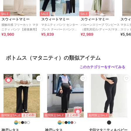
ームウェアも。
ベビー・キッズの肌着や防寒着といったデイリーアイテム、袴やセッ
トアップなどのハレの日に役立つアイテムも。
SALE
SALE
SALE
スウィートマミー
スウィートマミー
スウィートマミー
スウ
おしゃれを楽しむ気持ち。育児を楽しむ気持ち。
接触冷感 フリーカット マタ
マタニティ パンツ センター
バルーンスリーブ ワンピース
マタニ
すべてのママ、ベビー、ご家族をサポートするマタニティ服・授乳服
ニティ パンツ 【産後兼用】
プレス テーパードパンツ
（授乳対応/レディース/マタ
スリッ
¥3,960
¥5,839
¥2,989
¥5,9
【産後兼用】
ニティ）
【産後
の専門店として、
妥協しない革新的な【ものづくり】のブランドとして皆様におしゃれ
をお届けします。
ボトムス（マタニティ）の類似アイテム
期間限定セール開催中
このカテゴリーをすべてみる
ブランド
スウィートマミー
ショップ
スウィートマミー
商品カテゴリ
マタニティウェア・ママ用グッズ
／
ボトムス（マタニティ）
性別タイプ
レディース
マタニティウェア・ママ用グッズ
期間限定SALE
期間限定SALE
まとめ割
まとめ割
期間限定SALE
／
ボトムス（マタニティ）
カラー
アイボリー、ブラック、チャコー
神戸レタス
神戸レタス
犬印マタニティ＆ベビー