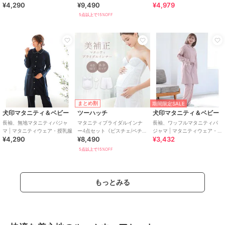
¥4,290
¥9,490
¥4,979
ンツ/パッド/調節ホック》【グ
ラマーサイズ】
5点以上で15%OFF
まとめ割
期間限定SALE
犬印マタニティ＆ベビー
ツーハッチ
犬印マタニティ＆ベビー
長袖、無地マタニティパジャ
マタニティブライダルインナ
長袖、ワッフルマタニティパ
マ | マタニティウェア・授乳服
ー4点セット《ビスチェ/ペチパ
ジャマ | マタニティウェア・授
¥4,290
¥8,490
¥3,432
ンツ/パッド/調節ホック》
乳服
5点以上で15%OFF
もっとみる