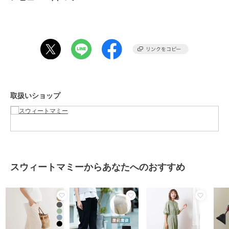
◆セルフカット方法
1.軽く水通しした後お好みの長さにチャコペンでしるしをつけます。
2.しるしの近くにずれないようにマチ針をとめてカットします。
3.脇の縫い目のほつれが気になる場合は手芸ボンドをロックミシンの
縫い終わりに少し付けて乾かします。
※裾カット後の商品のご返品・交換はご遠慮くださいませ。
［素材情報］
取扱いショップ
伸び感 ：強
生地の厚さ：中
柔らかさ ：柔
シルエット：ゆったり
****************
◆ Sweet Mommy(スウィートマミー)
シーンを問わずスマートに授乳できる授乳服やおしゃれなマタニティ
スウィートマミーからあなたへのおすすめ
ウェアを販売しています。
トレンドを取り入れたカジュアルなワンピース・トップス・ボトムか
らオフィスウェア、
入卒園や結婚式・七五三に華を添えるフォーマルでママのキレイを応
援します。
美胸をつくるノンワイヤーブラ、骨盤メイクショーツなどの下着、ル