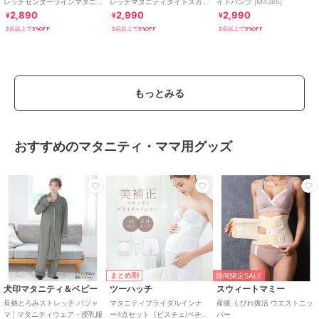
レッチセンターラインマタニ
レッチマタニティタイトスカ
イドパンツ [M4365]
ティパンツ [M2833]
ート [M3867]
2,890
2,990
2,990
¥
¥
¥
2点以上で5%OFF
2点以上で5%OFF
2点以上で5%OFF
もっとみる
おすすめのマタニティ・ママ用グッズ
まとめ割
期間限定SALE
犬印マタニティ＆ベビー
ツーハッチ
スウィートマミー
長袖とろみストレッチ パジャ
マタニティブライダルインナ
産後 くびれ復活 ウエストニッ
マ | マタニティウェア・授乳服
ー4点セット《ビスチェ/ペチパ
パー