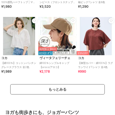
100%授乳ハーフトップ | マタ
ンピース（フロントスナップ
袖ビックTシャツ 全8色
¥1,980
¥3,520
¥1,290
ニティ・授乳ブラ
タイプ） | マタニティウェア・
授乳服
期間限定SALE
¥200ｸｰﾎﾟﾝ
23%OFF
コカ
ヴィータフェリーチェ
コカ
【綿100％】コットンパンチン
綿100％シンプルキャップ
【体型カバー・綿100％】ラグ
グレースブラウス 全2色
【aroco/アロコ】
ランワイドTシャツ 全4色
¥1,989
¥2,178
¥990
もっとみる
ヨガも街歩きにも、ジョガーパンツ