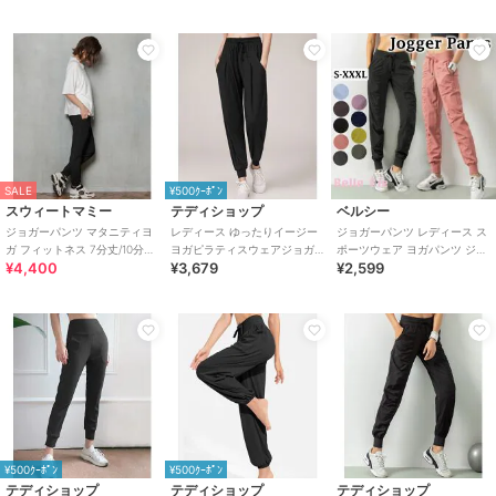
SALE
¥500ｸｰﾎﾟﾝ
スウィートマミー
テディショップ
ベルシー
ジョガーパンツ マタニティヨ
レディース ゆったりイージー
ジョガーパンツ レディース ス
ガ フィットネス 7分丈/10分丈
ヨガピラティスウェアジョガ
ポーツウェア ヨガパンツ ジム
¥4,400
¥3,679
¥2,599
産前産後兼用
ーパンツ
ウェア ナイロンパンツ 大きい
サイズ
¥500ｸｰﾎﾟﾝ
¥500ｸｰﾎﾟﾝ
テディショップ
テディショップ
テディショップ