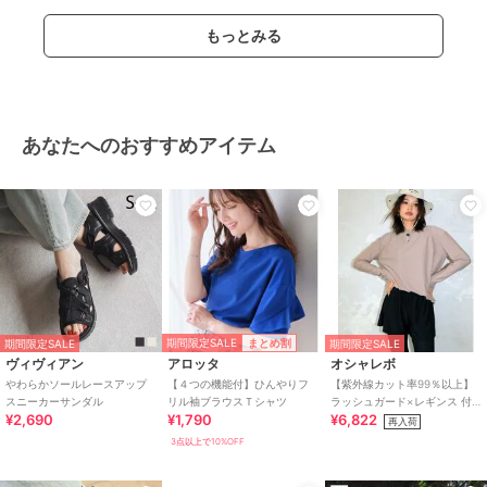
もっとみる
あなたへのおすすめアイテム
期間限定SALE
まとめ割
期間限定SALE
期間限定SALE
ヴィヴィアン
アロッタ
オシャレボ
やわらかソールレースアップ
【４つの機能付】ひんやりフ
【紫外線カット率99％以上】
スニーカーサンダル
リル袖ブラウスＴシャツ
ラッシュガード×レギンス 付
¥2,690
¥1,790
¥6,822
き タンキニ
再入荷
3点以上で10%OFF