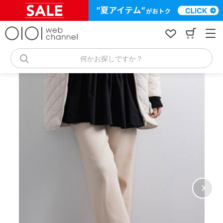
コ
ン
テ
ン
ツ
へ
何かお探しですか？
ス
キ
ッ
プ