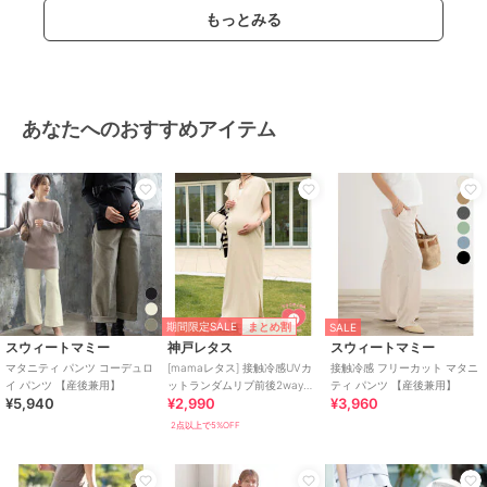
もっとみる
あなたへのおすすめアイテム
期間限定SALE
まとめ割
SALE
スウィートマミー
神戸レタス
スウィートマミー
マタニティ パンツ コーデュロ
[mamaレタス] 接触冷感UVカ
接触冷感 フリーカット マタニ
イ パンツ 【産後兼用】
ットランダムリブ前後2wayフ
ティ パンツ 【産後兼用】
¥5,940
¥2,990
¥3,960
ロントジップマタニティワン
ピース
2点以上で5%OFF