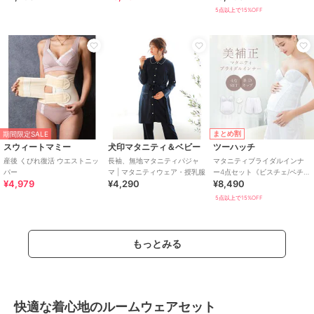
ラマーサイズ】
5点以上で15%OFF
まとめ割
期間限定SALE
スウィートマミー
犬印マタニティ＆ベビー
ツーハッチ
産後 くびれ復活 ウエストニッ
長袖、無地マタニティパジャ
マタニティブライダルインナ
パー
マ | マタニティウェア・授乳服
ー4点セット《ビスチェ/ペチパ
¥4,979
¥4,290
¥8,490
ンツ/パッド/調節ホック》
5点以上で15%OFF
もっとみる
快適な着心地のルームウェアセット