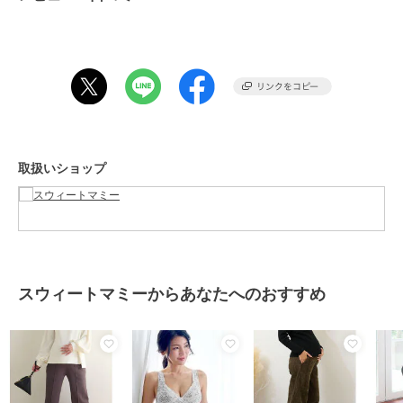
◆セルフカット方法
1.軽く水通しした後お好みの長さにチャコペンでしるしをつけます。
2.しるしの近くにずれないようにマチ針をとめてカットします。
3.脇の縫い目のほつれが気になる場合は手芸ボンドをロックミシンの
縫い終わりに少し付けて乾かします。
※裾カット後の商品のご返品・交換はご遠慮くださいませ。
［素材情報］
取扱いショップ
伸び感 ：強
生地の厚さ：中
柔らかさ ：柔
シルエット：ゆったり
****************
◆ Sweet Mommy(スウィートマミー)
シーンを問わずスマートに授乳できる授乳服やおしゃれなマタニティ
スウィートマミーからあなたへのおすすめ
ウェアを販売しています。
トレンドを取り入れたカジュアルなワンピース・トップス・ボトムか
らオフィスウェア、
入卒園や結婚式・七五三に華を添えるフォーマルでママのキレイを応
援します。
美胸をつくるノンワイヤーブラ、骨盤メイクショーツなどの下着、ル