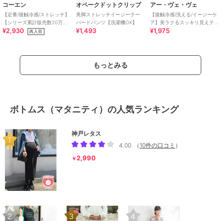
コーエン
オペークドットクリップ
アー・ヴェ・ヴェ
【定番/接触冷感/ストレッチ】
美脚ストレッチイージーテー
【接触冷感/洗える/イージーケ
【シリーズ累計販売数20万本
パードパンツ【洗濯機OK】
ア】美ラクるスッキリ見えテ
¥2,930
¥1,493
¥1,975
突破】イージービューティー
ーパードパンツ
再入荷
テーパードパンツ
もっとみる
ボトムス（マタニティ）の人気ランキング
神戸レタス
4.00
（
10件の口コミ
）
2,990
￥