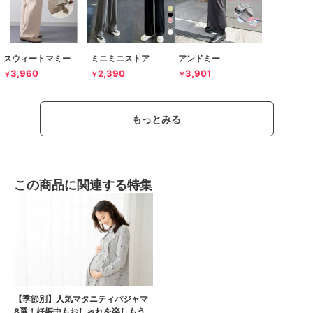
スウィートマミー
ミニミニストア
アンドミー
3,960
2,390
3,901
￥
￥
￥
もっとみる
この商品に関連する特集
【季節別】人気マタニティパジャマ
8選！妊娠中もおしゃれを楽しもう