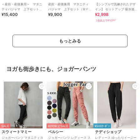
＜産前・産後兼用＞ マタニ
産前・産後兼用 マタニティ
【シンプルで洗練されたデザ
ティパジャマ 上下セット
パジャマ 上下セット（ＭＦ
イン】 セットアップ 吸水速乾
¥15,400
¥9,900
¥2,998
（ＭＦＹ１１３）
Ｙ０７０）
半袖 Tシャツ×ハーフパンツ
2点以上で8%OFF
もっとみる
ヨガも街歩きにも、ジョガーパンツ
SALE
期間限定SALE
¥500ｸｰﾎﾟﾝ
スウィートマミー
ベルシー
テディショップ
ジョガーパンツ マタニティヨ
ジョガーパンツ レディース ス
レディース ゆったりイージー