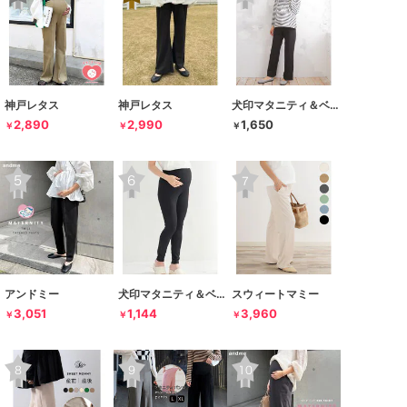
神戸レタス
神戸レタス
犬印マタニティ＆ベビー
2,890
2,990
1,650
￥
￥
￥
アンドミー
犬印マタニティ＆ベビー
スウィートマミー
3,051
1,144
3,960
￥
￥
￥