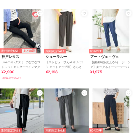
期間限定SALE
まとめ割
期間限定SALE
60%OFF
神戸レタス
シューラルー
アー・ヴェ・ヴェ
[ mamaレタス ］ のびのびス
【高レビューひんやりUVSS-
【接触冷感/洗える/イージーケ
トレッチセンターラインマタ
3Lセットアップ可】さらさら
ア】美ラクるイージーテーパ
¥2,990
¥2,198
¥1,975
ニティテーパードパンツ
ぷるん イージーテーパードパ
ードパンツ
[M3633]
ンツ
2点以上で5%OFF
期間限定SALE
期間限定SALE
60%OFF