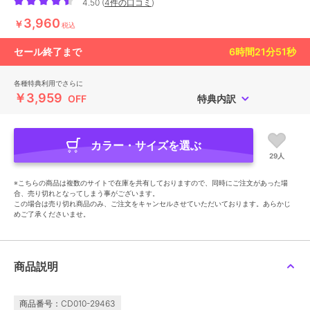
4.50
(
4件の口コミ
)
3,960
￥
税込
セール終了まで
6
時間
21
分
49
秒
各種特典利用でさらに
￥3,959
OFF
特典内訳
カラー・サイズを選ぶ
29人
※こちらの商品は複数のサイトで在庫を共有しておりますので、同時にご注文があった場
合、売り切れとなってしまう事がございます。
この場合は売り切れ商品のみ、ご注文をキャンセルさせていただいております。あらかじ
めご了承くださいませ。
商品説明
商品番号：CD010-29463