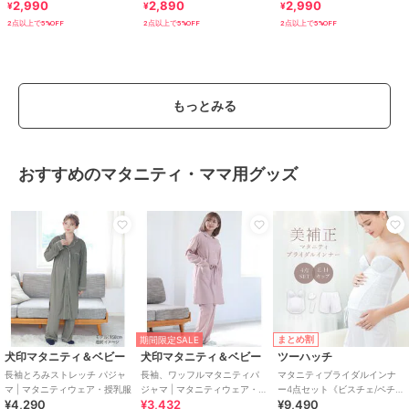
ート [M3867]
ティパンツ [M2833]
2,990
2,890
2,990
¥
¥
¥
2点以上で5%OFF
2点以上で5%OFF
2点以上で5%OFF
もっとみる
おすすめのマタニティ・ママ用グッズ
まとめ割
期間限定SALE
犬印マタニティ＆ベビー
犬印マタニティ＆ベビー
ツーハッチ
長袖とろみストレッチ パジャ
長袖、ワッフルマタニティパ
マタニティブライダルインナ
マ | マタニティウェア・授乳服
ジャマ | マタニティウェア・授
ー4点セット《ビスチェ/ペチパ
¥4,290
¥3,432
¥9,490
乳服
ンツ/パッド/調節ホック》【グ