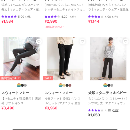
ル、グレージュ
涼感らくちんレギンスパンツ11
[ mamaレタス ] のびのびスト
接触冷感おなからくちんパン
分丈 | マタニティウェア・産後
レッチマタニティタイトスカ
ツ | マタニティウェア・産後服
サイズ
M,L
服
ート [M3867]
5.00
4.20
4.00
（
2件
）
（
10件
）
（
3件
）
¥1,584
¥2,990
¥1,144
素材
コットン95%,ポリウレタン5%
2点以上で5%OFF
商品のお取り扱い方法
お手入れ
濃色品は染料の性質上、色落ちや
色移りすることがあります。ご着
用前に一度お洗濯することをお勧
め致します
特徴
マタニティウェア・ママ用グッズ
綿・コットン素材
/
無地
/
ミモ
レ・クロップド・半端丈
期間限定SALE
SALE
ボトムス（マタニティ）
スウィートマミー
スウィートマミー
犬印マタニティ＆ベビー
綿・コットン素材
/
無地
/
ミモ
【マタニティ/産後兼用】 裏起
ゆるフィット 冷感レギンス
らくちんパンツ ストレートパ
レ・クロップド・半端丈
毛 リブ レギンス
UVカット [マタニティ 産前産
ンツ10分丈 | マタニティウェ
¥3,490
¥3,960
後]
ア・産後服
4.38
（
13件
）
¥1,650