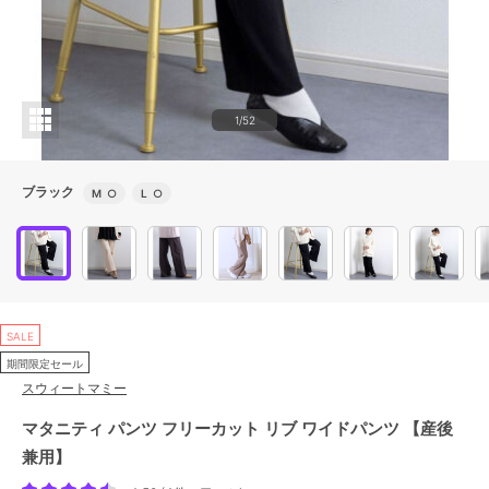
1/52
ブラック
M
○
L
○
SALE
期間限定セール
スウィートマミー
マタニティ パンツ フリーカット リブ ワイドパンツ 【産後
兼用】