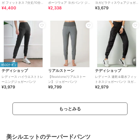
ガ フィットネス 7分丈/10分丈
ポーツウェア ヨガパンツ ジム
ヨガピラティスウェアジョガ
¥4,400
¥2,338
¥3,679
産前産後兼用
ウェア ナイロンパンツ 大きい
ーパンツ
サイズ
¥500ｸｰﾎﾟﾝ
テディショップ
リアルストーン
テディショップ
レディース ハイウエストトレ
【Realstone/リアルストー
レディース 速乾＆吸水フィッ
ーニングジョガーパンツ
ン】 ジョガーパンツ
トネスジョガーパンツ ヨガウ
¥3,979
¥9,799
¥2,979
ェア
もっとみる
美シルエットのテーパードパンツ