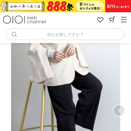
コ
ン
テ
ン
ツ
へ
何かお探しですか？
ス
キ
ッ
プ