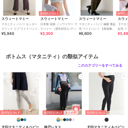
ームウェアも。
ベビー・キッズの肌着や防寒着といったデイリーアイテム、袴やセッ
トアップなどのハレの日に役立つアイテムも。
期間限定SALE
期間限定
スウィートマミー
スウィートマミー
スウィートマミー
スウ
おしゃれを楽しむ気持ち。育児を楽しむ気持ち。
マタニティ パンツ センター
日本製 花柄 ノンワイヤー ブ
マタニティ パンツ 極暖 裏起
【マタ
すべてのママ、ベビー、ご家族をサポートするマタニティ服・授乳服
スリット リブ ワイドパンツ
ラジャー （授乳対応/レディ
毛 ワイドパンツ 【産後兼
起毛 リ
¥5,940
¥3,300
¥6,600
¥3,4
【産後兼用】
ース/マタニティ）
用】
の専門店として、
妥協しない革新的な【ものづくり】のブランドとして皆様におしゃれ
をお届けします。
ボトムス（マタニティ）の類似アイテム
期間限定セール開催中
このカテゴリーをすべてみる
ブランド
スウィートマミー
ショップ
スウィートマミー
商品カテゴリ
マタニティウェア・ママ用グッズ
／
ボトムス（マタニティ）
性別タイプ
レディース
マタニティウェア・ママ用グッズ
期間限定SALE
まとめ割
期間限定SALE
期間限定SALE
／
ボトムス（マタニティ）
カラー
ブラック、アイボリー、チャコー
犬印マタニティ＆ベビー
神戸レタス
犬印マタニティ＆ベビー