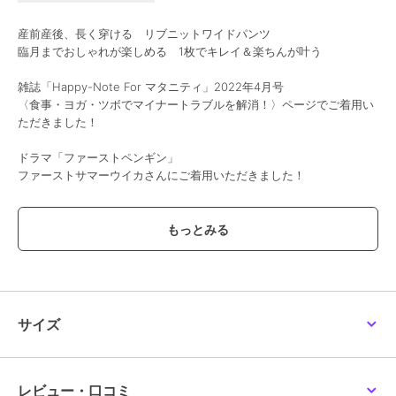
産前産後、長く穿ける リブニットワイドパンツ
臨月までおしゃれが楽しめる 1枚でキレイ＆楽ちんが叶う
雑誌「Happy-Note For マタニティ」2022年4月号
〈食事・ヨガ・ツボでマイナートラブルを解消！〉ページでご着用い
ただきました！
ドラマ「ファーストペンギン」
ファーストサマーウイカさんにご着用いただきました！
専門店ならではのこだわりPOINT！
・柔らかく伸びのいいストレッチリブでマタニティのおおきなお腹も
すっぽり包みます。
・小物を入れられるポケットが両サイドについて、とても便利！
・きれいな落ち感で高見えする、上品なリブニット素材
フリーカットタイプ
サイズ
お好きな長さにカット調節できる！高見え上質コットンリブパンツ
・ストンとしたラインでいろんなコーデに合う
・程よい厚みのコットン素材
・フリーカットOKだから低身長さんにも！
レビュー・口コミ