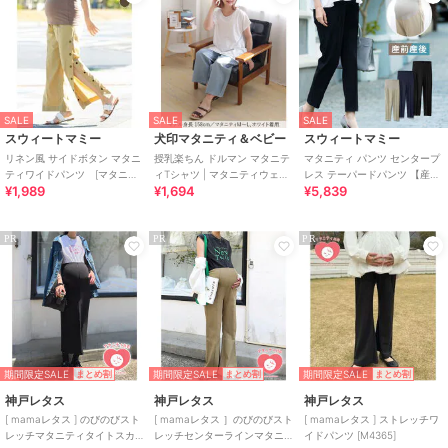
SALE
SALE
SALE
スウィートマミー
犬印マタニティ＆ベビー
スウィートマミー
リネン風 サイドボタン マタニ
授乳楽ちん ドルマン マタニテ
マタニティ パンツ センタープ
ティワイドパンツ [マタニテ
ィTシャツ | マタニティウェ
レス テーパードパンツ 【産後
¥1,989
¥1,694
¥5,839
ィ 産前産後]
ア・授乳服
兼用】
PR
PR
PR
期間限定SALE
期間限定SALE
期間限定SALE
まとめ割
まとめ割
まとめ割
神戸レタス
神戸レタス
神戸レタス
[ mamaレタス ] のびのびスト
[ mamaレタス ］のびのびスト
[ mamaレタス ] ストレッチワ
レッチマタニティタイトスカ
レッチセンターラインマタニ
イドパンツ [M4365]