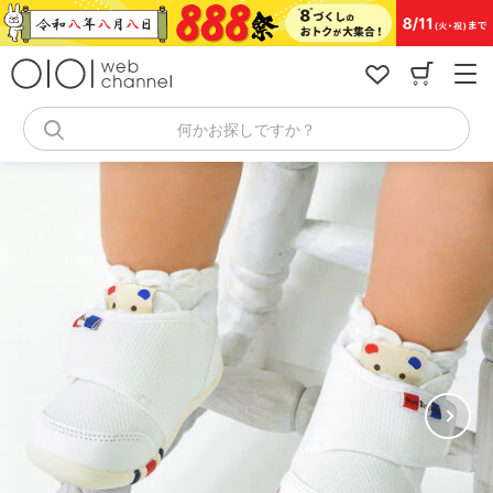
コ
ン
テ
ン
ツ
へ
何かお探しですか？
ス
キ
ッ
プ