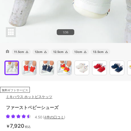
1/36
白
11.5cm
△
12cm
△
12.5cm
△
13cm
△
13.5cm
△
無料ギフトサービス
ミキハウス ホットビスケッツ
ファーストベビーシューズ
4.50
(
4件の口コミ
)
7,920
￥
税込