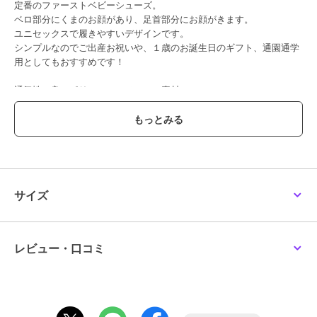
定番のファーストベビーシューズ。
ベロ部分にくまのお顔があり、足首部分にお顔がきます。
ユニセックスで履きやすいデザインです。
シンプルなのでご出産お祝いや、１歳のお誕生日のギフト、通園通学
用としてもおすすめです！
通気性の良いポリエステルメッシュ素材。
たくさん汗をかく赤ちゃんにおすすめ。
●お名前が書けるネームタグ付き
●靴箱付き(ご奉仕品につきましては付属していない場合がございま
す。)
サイズ
～ファーストシューズ～
よちよちあんよを始めた赤ちゃんに。
■ゆとりと丸みのあるつま先
レビュー・口コミ
着地するたびに広がる赤ちゃんの足の指。
この指の動きを妨げることなく指を使って地面をつかむように歩ける
ようにしています。
■しっかりしたカウンター（シューズのかかと部分）