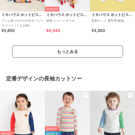
30%OFF
ミキハウス ホットビスケッツ
ミキハウス ホットビスケッツ
ミキハウス ホットビスケッツ
デニム風 のびのび8分丈ベビー
総柄 ショートオール
肌着セット 通年用(無地)
スパッツ（くるま柄）
¥3,850
¥4,543
¥3,300
もっとみる
定番デザインの長袖カットソー
30%OFF
30%OFF
¥888ｸｰﾎﾟﾝ