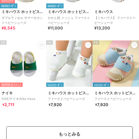
30%OFF
¥888ｸｰﾎﾟﾝ
¥888ｸｰﾎﾟﾝ
ミキハウス ホットビスケッツ
ミキハウス ホットビスケッツ
ミキハウス
ダブルラッセル サマーセカン
かかと顔 メッシュ ファースト
【ミキハウス】 ファーストベ
ドベビーシューズ
ベビーシューズ
ビーシューズ
¥6,545
¥11,000
¥13,200
PR
PR
PR
期間限定SALE
¥888ｸｰﾎﾟﾝ
¥888ｸｰﾎﾟﾝ
ナイキ
ミキハウス ホットビスケッツ
ミキハウス ホットビスケッツ
NIKE/ナイキ/Nike Kawa
ファーストベビーシューズ
ファーストベビーシューズ
2,711
7,920
7,920
¥
¥
¥
もっとみる