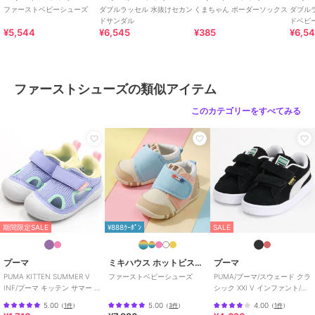
★ブランドのお気に入り登録
ファーストベビーシューズ
ダブルラッセル 水抜けセカン
くまちゃん ボーダーソックス
ダブル
新商品や再入荷などの情報を受け取ることができますので、ぜひご登
ドサンダル
ドベビ
¥5,544
¥6,545
¥385
¥6,5
録ください♪
この商品は無料ギフトサービスの対象商品です
>>無料ギフトサービスについての詳細はこちら
ファーストシューズの類似アイテム
このカテゴリーをすべてみる
ブランド
ミキハウス ホットビスケッツ
ショップ
ミキハウス ホットビスケッツ
商品カテゴリ
ベビーシューズ
／
ファーストシ
ューズ
性別タイプ
ガールズ
ベビーシューズ
／
ファーストシ
ューズ
期間限定SALE
¥888ｸｰﾎﾟﾝ
SALE
ボーイズ
ベビーシューズ
／
ファーストシ
プーマ
ミキハウス ホットビスケッツ
プーマ
ューズ
PUMA KITTEN SUMMER V
ファーストベビーシューズ
PUMA/プーマ/スウェード クラ
カラー
白、赤、紺、マルチカラー
INF/プーマ キッテン サマー V
シック XXI V インファント/ベ
インファント
ビー
5.00
5.00
4.00
（
1件
）
（
3件
）
（
1件
）
サイズ
5サイズ展開