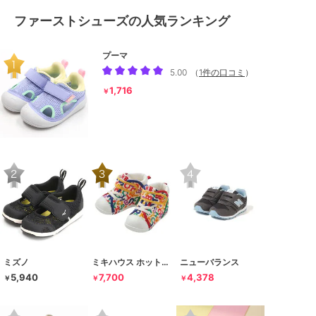
ファーストシューズの人気ランキング
プーマ
5.00
（
1件の口コミ
）
1,716
￥
ミズノ
ミキハウス ホットビスケッツ
ニューバランス
5,940
7,700
4,378
￥
￥
￥