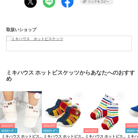
大きく固めのカウンターで、傾きやすい赤ちゃんの足をまっすぐ支
え、
シューズとの一体感を高めて歩行を安定させます。
取扱いショップ
■フレックスソール
赤ちゃんの足が曲がる位置で、曲がる柔軟なソールは
スムーズな歩行を助け、土踏まずの形成を促します。
■つま先のそり返し
つま先が少しあがっているので、歩き始めの赤ちゃんがつまずきにく
い。
ミキハウス ホットビスケッツからあなたへのおすす
め
■甲は面ファスナー
大きくベルトが開き、履かせやすくなっています。
面ファスナーで調節できるので、甲高の赤ちゃんの足にもフィットし
ます。
※面ファスナーとは、マジックテープのことです。
(「マジックテープ」は（株）クラレの登録商標です。)
30%OFF
30%OFF
30%OF
★商品のお気に入り登録
¥888ｸｰﾎﾟﾝ
¥888ｸｰﾎﾟﾝ
30%OFF
¥888ｸｰ
登録すると、完売しても再入荷時に通知を受け取ることができます。
ミキハウス ホットビスケッツ
ミキハウス ホットビスケッツ
ミキハウス ホットビスケッツ