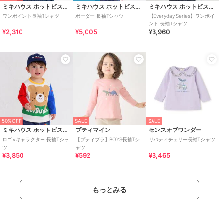
ミキハウス ホットビスケッツ
ミキハウス ホットビスケッツ
ミキハウス ホットビスケッツ
ワンポイント長袖Tシャツ
ボーダー 長袖Tシャツ
【Everyday Series】ワンポイ
ント 長袖Tシャツ
¥2,310
¥5,005
¥3,960
50%OFF
SALE
SALE
ミキハウス ホットビスケッツ
プティマイン
センスオブワンダー
ロゴ×キャラクター 長袖Tシャ
【プティプラ】BOYS長袖Tシ
リバティチェリー長袖Tシャツ
ツ
ャツ
¥3,850
¥592
¥3,465
もっとみる