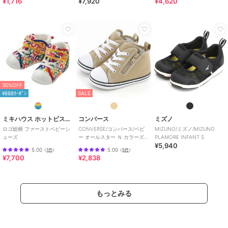
¥1,716
¥7,920
¥4,620
素材
白/赤/紺/マルチカラー：（皮革部
分） 合成皮革、（底材の種類）
合成底
商品のお取り扱い方法
特徴
ベビーシューズ
メッシュ
/
ポリエステル素材
/
無地
/
ローカット
/
アウトドア
30%OFF
/
脱ぎ履きしやすい
/
蒸れにくい
¥888ｸｰﾎﾟﾝ
SALE
ファーストシューズ
ミキハウス ホットビスケッツ
コンバース
ミズノ
メッシュ
/
ポリエステル素材
/
ロゴ総柄 ファーストベビーシ
CONVERSE/コンバース/ベビ
MIZUNO/ミズノ/MIZUNO
無地
/
ローカット
/
アウトドア
ューズ
ー オールスター Ｎ カラーズ
PLAMORE INFANT S
/
脱ぎ履きしやすい
/
蒸れにくい
¥5,940
Ｚ
5.00
5.00
（
1件
）
（
5件
）
¥7,700
¥2,838
原産国
中国
もっとみる