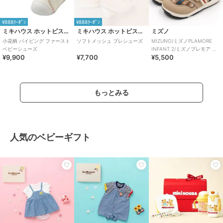
¥888ｸｰﾎﾟﾝ
¥888ｸｰﾎﾟﾝ
ミキハウス ホットビスケッツ
ミキハウス ホットビスケッツ
ミズノ
小花柄 パイピング ファースト
ソフトメッシュ プレシューズ
MIZUNO/ミズノPLAMORE
ベビーシューズ
INFANT 2/ミズノプレモア イ
¥9,900
¥7,700
¥5,500
ンファント2
もっとみる
人気のベビーギフト