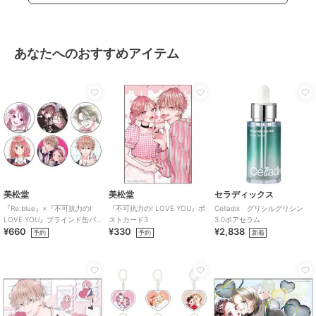
あなたへのおすすめアイテム
美松堂
美松堂
セラディックス
『Re:blue』×『不可抗力のI
『不可抗力のI LOVE YOU』ポ
Celladix グリシルグリシン
LOVE YOU』ブラインド缶バ
ストカード3
3.0ポアセラム
¥660
¥330
¥2,838
ッジ（全6種）
予約
予約
新着