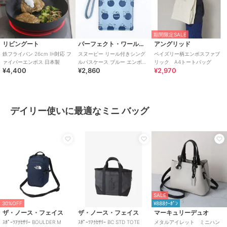
期間限定SALE
リビングート
パーフェクト・ワールド・トーキョー
アングリッド
鉄フライパン 26cm IH対応 フ
スヌーピー リール付きシング
ペイズリー柄エンボスファブ
ァイバーエンボス 日本製
ルパスケース ブルー エンボス
リック A4トートバッグ
¥4,400
¥2,860
¥2,970
定期入れ SNOOPY
デイリー使いに最適なミニ バッグ
SALE
30%OFF
¥888ｸｰﾎﾟﾝ
ザ・ノース・フェイス
ザ・ノース・フェイス
マーキュリーデュオ
ｽﾎﾟｰﾂｱｸｾｻﾘｰ BOULDER M
ｽﾎﾟｰﾂｱｸｾｻﾘｰ BC STD TOTE
メタルアイレット ミニハン