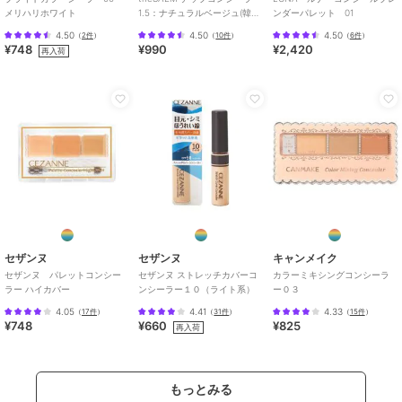
メリハリホワイト
1.5：ナチュラルベージュ(韓国
ンダーパレット 01
コスメ)
4.50
4.50
4.50
（
2件
）
（
10件
）
（
6件
）
¥748
¥990
¥2,420
再入荷
セザンヌ
セザンヌ
キャンメイク
セザンヌ パレットコンシー
セザンヌ ストレッチカバーコ
カラーミキシングコンシーラ
ラー ハイカバー
ンシーラー１０（ライト系）
ー０３
4.05
4.41
4.33
（
17件
）
（
31件
）
（
15件
）
¥748
¥660
¥825
再入荷
もっとみる