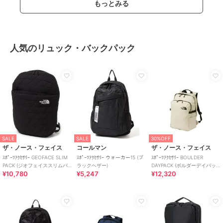
もっとみる
人気のリュック・バックパック
SALE
SALE
30%OFF
ザ・ノース・フェイス
コールマン
ザ・ノース・フェイス
ｽﾎﾟｰﾂｱｸｾｻﾘｰ GEOFACE SLIM
ｽﾎﾟｰﾂｱｸｾｻﾘｰ ウォーカー15 (ブ
ｽﾎﾟｰﾂｱｸｾｻﾘｰ BOULDER
PACK (ジオフェイススリムパ
ラックヘザー)
DAYPACK (ボルダーデイパッ
¥10,780
¥5,247
¥12,320
ック)
ク)