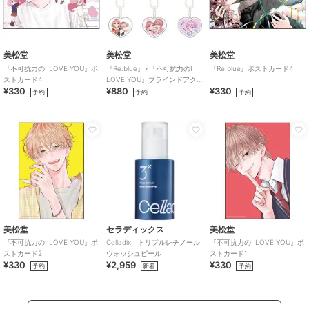
美松堂
美松堂
美松堂
『不可抗力のI LOVE YOU』ポ
『Re:blue』×『不可抗力のI
『Re:blue』ポストカード4
ストカード4
LOVE YOU』ブラインドアク
¥330
¥880
¥330
リルキーホルダー（全6種）
予約
予約
予約
美松堂
セラディックス
美松堂
『不可抗力のI LOVE YOU』ポ
Celladix トリプルレチノール
『不可抗力のI LOVE YOU』ポ
ストカード2
ウォッシュピール
ストカード1
¥330
¥2,959
¥330
予約
新着
予約