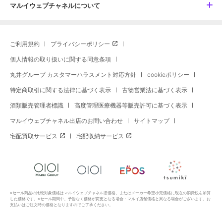
マルイウェブチャネルについて
ご利用規約
プライバシーポリシー
個人情報の取り扱いに関する同意条項
丸井グループ カスタマーハラスメント対応方針
cookieポリシー
特定商取引に関する法律に基づく表示
古物営業法に基づく表示
酒類販売管理者標識
高度管理医療機器等販売許可に基づく表示
マルイウェブチャネル出店のお問い合わせ
サイトマップ
宅配買取サービス
宅配収納サービス
※セール商品の比較対象価格はマルイウェブチャネル旧価格、またはメーカー希望小売価格に現在の消費税を加算
した価格です。※セール期間中、予告なく価格が変更となる場合・マルイ店舗価格と異なる場合がございます。お
支払いはご注文時の価格となりますのでご了承ください。