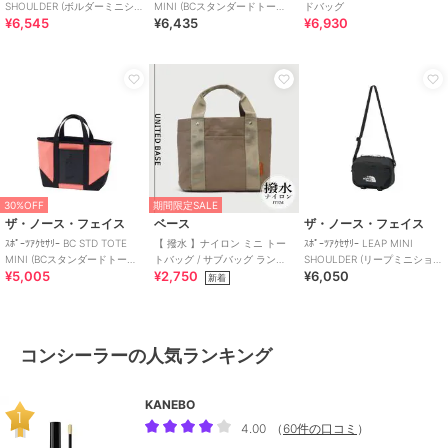
SHOULDER (ボルダーミニショ
MINI (BCスタンダードトート
ドバッグ
¥6,545
¥6,435
¥6,930
ルダー)
ミニ)
30%OFF
期間限定SALE
ザ・ノース・フェイス
ベース
ザ・ノース・フェイス
ｽﾎﾟｰﾂｱｸｾｻﾘｰ BC STD TOTE
【 撥水 】ナイロン ミニ トー
ｽﾎﾟｰﾂｱｸｾｻﾘｰ LEAP MINI
MINI (BCスタンダードトート
トバッグ / サブバッグ ランチ
SHOULDER (リープミニショル
¥5,005
¥2,750
¥6,050
ミニ)
バッグ 仕切り付き
ダー)
新着
コンシーラーの人気ランキング
KANEBO
4.00
（
60件の口コミ
）