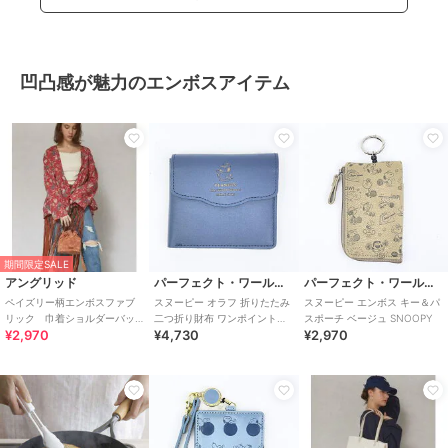
凹凸感が魅力のエンボスアイテム
期間限定SALE
アングリッド
パーフェクト・ワールド・トーキョー
パーフェクト・ワールド・トーキョー
ペイズリー柄エンボスファブ
スヌーピー オラフ 折りたたみ
スヌーピー エンボス キー＆パ
リック 巾着ショルダーバッ
二つ折り財布 ワンポイントエ
スポーチ ベージュ SNOOPY
¥2,970
¥4,730
¥2,970
グ
ンボス SNOOPY