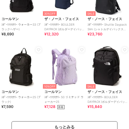
30%OFF
SALE
コールマン
ザ・ノース・フェイス
ザ・ノース・フェイス
ｽﾎﾟｰﾂｱｸｾｻﾘｰ ウォーカー33 (ブ
ｽﾎﾟｰﾂｱｸｾｻﾘｰ BOULDER
ｽﾎﾟｰﾂｱｸｾｻﾘｰ Shuttle Daypack
ラックヘザー)
DAYPACK (ボルダーデイパッ
Slim (シャトルデイパックスリ
¥8,690
¥12,320
¥23,760
ク)
ム)
10%OFF
SALE
コールマン
コールマン
ザ・ノース・フェイス
ｽﾎﾟｰﾂｱｸｾｻﾘｰ ウォーカー25 (ブ
ｽﾎﾟｰﾂｱｸｾｻﾘｰ 50 リミテッド ウ
ｽﾎﾟｰﾂｱｸｾｻﾘｰ BOULDER
ラック)
ォーカー25
DAYPACK (ボルダーデイパッ
¥7,590
¥7,128
¥15,840
ク)
新着
もっとみる