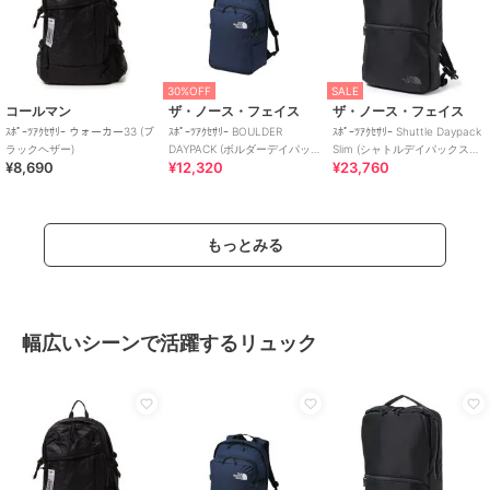
30%OFF
SALE
コールマン
ザ・ノース・フェイス
ザ・ノース・フェイス
ｽﾎﾟｰﾂｱｸｾｻﾘｰ ウォーカー33 (ブ
ｽﾎﾟｰﾂｱｸｾｻﾘｰ BOULDER
ｽﾎﾟｰﾂｱｸｾｻﾘｰ Shuttle Daypack
ラックヘザー)
DAYPACK (ボルダーデイパッ
Slim (シャトルデイパックスリ
¥8,690
¥12,320
¥23,760
ク)
ム)
もっとみる
幅広いシーンで活躍するリュック