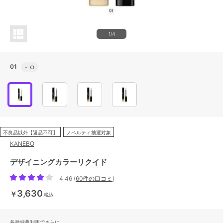
1/4
01
-
○
不良品以外【返品不可】
ノベルティ抽選対象
KANEBO
デザイニングカラーリクイド
4.46
(
60件の口コミ
)
3,630
￥
税込
各種特典利用でさらに