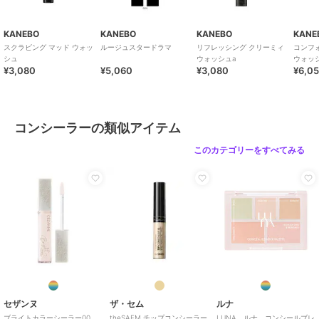
KANEBO
KANEBO
KANEBO
KANE
スクラビング マッド ウォッ
ルージュスタードラマ
リフレッシング クリーミィ
コンフ
シュ
ウォッシュa
ウォッシ
¥3,080
¥5,060
¥3,080
¥6,0
コンシーラーの類似アイテム
このカテゴリーをすべてみる
セザンヌ
ザ・セム
ルナ
ブライトカラーシーラー00
theSAEM チップコンシーラー
LUNA ルナ コンシールブレ