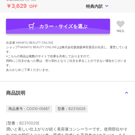
￥3,629
OFF
特典内訳
カラー・サイズを選ぶ
162人
出店者:HANKYU BEAUTY ONLINE
ショップ｢HANKYU BEAUTY ONLINE｣は株式会社阪急阪神百貨店が出店し、運営していま
す。
※こちらの商品は複数のサイトで在庫を共有しておりますので、
同時にご注文があった際は、売り切れとなりご注文を承ることができない場合がございま
す。
あらかじめご了承くださいませ。
商品説明
商品番号：CD010-05687
型番：B2310029
[型番：B2310029]
潤いと美しい仕上がりが続く美容液コンシーラーです。使用部位やそ