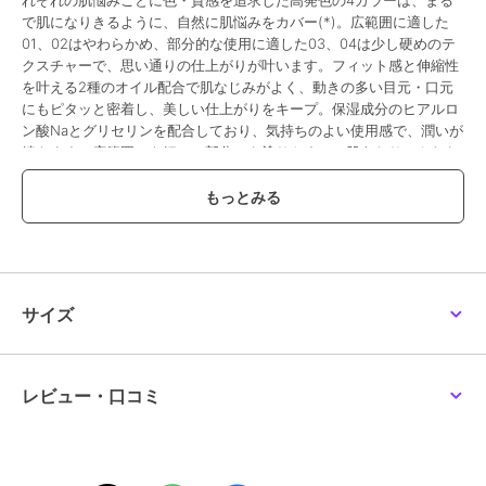
れぞれの肌悩みごとに色・質感を追求した高発色の4カラーは、まる
で肌になりきるように、自然に肌悩みをカバー(*)。広範囲に適した
01、02はやわらかめ、部分的な使用に適した03、04は少し硬めのテ
クスチャーで、思い通りの仕上がりが叶います。フィット感と伸縮性
を叶える2種のオイル配合で肌なじみがよく、動きの多い目元・口元
にもピタッと密着し、美しい仕上がりをキープ。保湿成分のヒアルロ
ン酸Naとグリセリンを配合しており、気持ちのよい使用感で、潤いが
続きます。広範囲にも細かい部分にも塗りやすい、肌あたりのやわら
かいスパチュラ状チップを採用。ファンデーションとしても使え、化
粧直しのポイント使いも簡単にできるので、携帯用としても便利で
す。(*)メイクアップ効果によるもの＜コンシーラー／5.6g／SPF12・
PA++(01)、SPF10・PA++(02)、SPF8・PA+(03)、SPF4・PA+(04)／
全4色＞01 Soft Beige：紫パールがくすみをとばし(*)、明るい肌印象
(*)に仕上がるソフトベージュ。明るさ(*)をプラスし自然な立体感(*)
を演出するハイライトとしても02 Neutral Beige：シミや濃い色ムラ
サイズ
に、自然になじむニュートラルベージュ。カバー力が高いのに白浮き
せず、化粧直し時のファンデーションとしても03 Apricot Orange：
血色感(*)をプラスし、肌のトーンアップ(*)を叶えるアプリコットオ
レンジ。青クマやひげ剃り後の青みを補整(*)04 Pale Green：肌の色
レビュー・口コミ
を均一に整え(*)、透明感(*)を与えるペールグリーン。小鼻の脇やニ
キビ跡など気になる部分に少しずつたたきこむようにつけることで赤
みをカバー(*)し、クリアな印象(*)へ(*)メイクアップ効果によるもの
除外