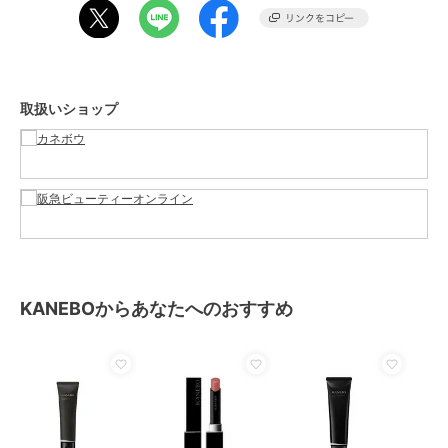
この商品は、不良品のみ返品を承ります
ブランド
KANEBO
取扱いショップ
ショップ
カネボウ
／
阪急ビューティーオ
ンライン
商品カテゴリ
ベースメイク
／
コンシーラー
カラー
01、02、03、04
サイズ
-
素材
-
商品のお取り扱い方法
KANEBOからあなたへのおすすめ
原産国
-