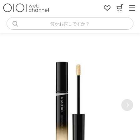
コ
ン
テ
ン
何かお探しですか？
ツ
へ
ス
キ
ッ
プ