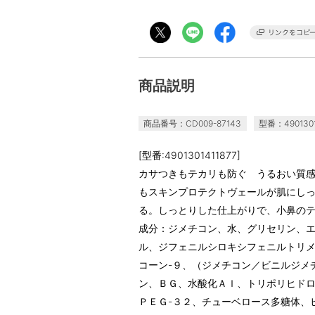
商品説明
商品番号：CD009-87143
型番：4901301
[型番:4901301411877]
カサつきもテカリも防ぐ うるおい質
もスキンプロテクトヴェールが肌にし
る。しっとりした仕上がりで、小鼻の
成分：ジメチコン、水、グリセリン、
ル、ジフェニルシロキシフェニルトリメ
コーン-９、（ジメチコン／ビニルジメ
ン、ＢＧ、水酸化Ａｌ、トリポリヒド
ＰＥＧ-３２、チューベロース多糖体、