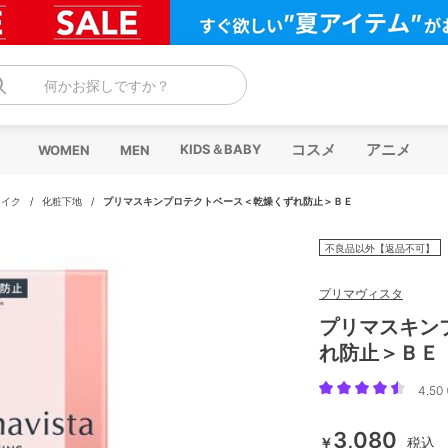
何かお探しですか？
コスメ
アニメ
KIDS＆BABY
WOMEN
MEN
メイク
/
化粧下地
/
プリマスキンプロテクトベース＜乾燥くずれ防止＞ＢＥ
不良品以外【返品不可】
プリマヴィスタ
プリマスキン
れ防止＞ＢＥ
4.50 
3,080
￥
税込