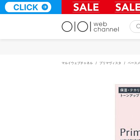
コ
ン
テ
ン
ツ
へ
ス
キ
ッ
プ
マルイウェブチャネル
/
プリマヴィスタ
/
ベース