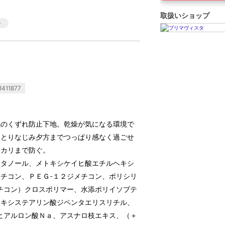
取扱いショップ
411877
感のくずれ防止下地。乾燥が気になる環境で
っとりなじみ夕方までつっぱり感なく過ごせ
テカリまで防ぐ。
エタノール、メトキシケイヒ酸エチルヘキシ
チコン、ＰＥＧ-１２ジメチコン、ポリシリ
チコン）クロスポリマー、水添ポリイソブテ
ロキシステアリン酸ジペンタエリスリチル、
ヒアルロン酸Ｎａ、アスナロ枝エキス、（＋