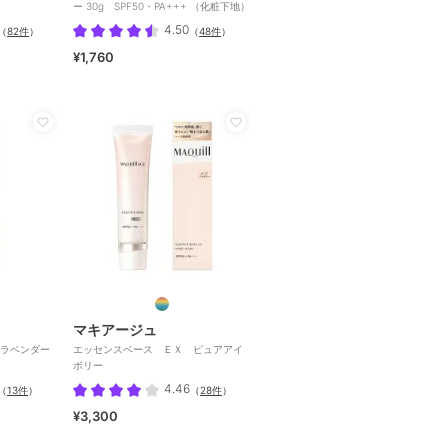
ー 30g SPF50・PA+++ （化粧下地）
4.50
（
82件
）
（
48件
）
¥1,760
マキアージュ
ラベンダー
エッセンスベース ＥＸ ピュアアイ
ボリー
4.46
（
13件
）
（
28件
）
¥3,300