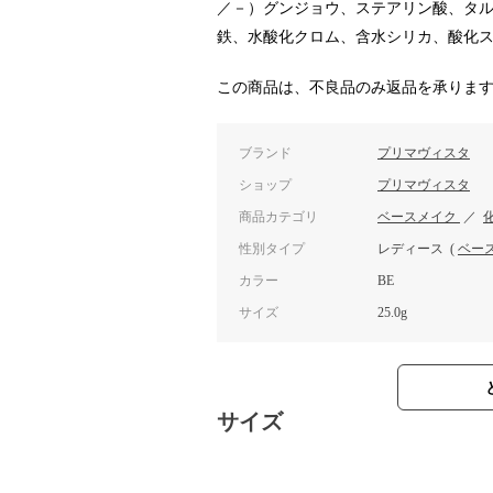
／－）グンジョウ、ステアリン酸、タ
鉄、水酸化クロム、含水シリカ、酸化
この商品は、不良品のみ返品を承りま
ブランド
プリマヴィスタ
ショップ
プリマヴィスタ
商品カテゴリ
ベースメイク
／
性別タイプ
レディース
(
ベー
カラー
BE
サイズ
25.0g
サイズ