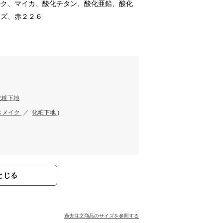
ルク、マイカ、酸化チタン、酸化亜鉛、酸化
スズ、赤２２６
す
化粧下地
スメイク
／
化粧下地
)
とじる
過去注文商品のサイズを参照する