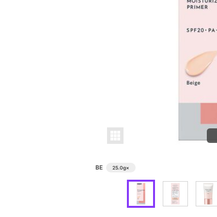
BE
25.0g
×