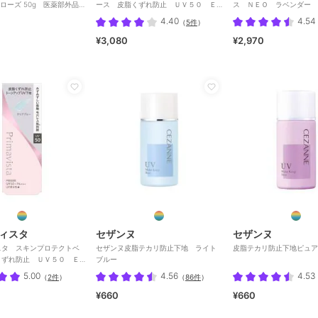
ローズ 50g 医薬部外品
ース 皮脂くずれ防止 ＵＶ５０ Ｅ
ス ＮＥＯ ラベンダー
け止め）
Ｘ ラベンダー
4.40
4.54
（
5件
）
¥3,080
¥2,970
ィスタ
セザンヌ
セザンヌ
スタ スキンプロテクトベ
セザンヌ皮脂テカリ防止下地 ライト
皮脂テカリ防止下地ピュア
くずれ防止 ＵＶ５０ Ｅ
ブルー
ブルー
5.00
4.56
4.53
（
2件
）
（
86件
）
¥660
¥660