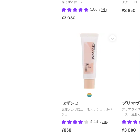
燥くずれ防止＞
クター N 
（顔用日焼
5.00
（
3件
）
¥3,850
¥3,080
セザンヌ
プリマヴ
皮脂テカリ防止下地50ナチュラルベー
プリマヴィ
ジュ
ース 皮脂
Ｘ クリア
4.44
（
9件
）
¥858
¥3,080