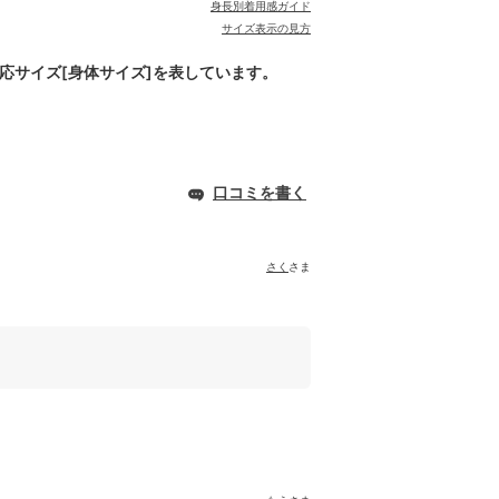
身長別着用感ガイド
サイズ表示の見方
対応サイズ[身体サイズ]を表しています。
口コミを書く
さく
さま