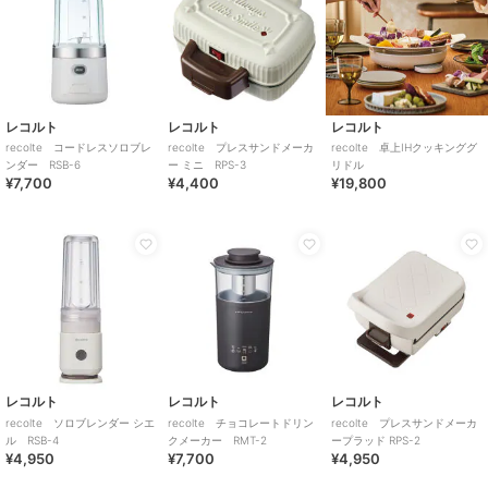
レコルト
レコルト
レコルト
recolte コードレスソロブレ
recolte プレスサンドメーカ
recolte 卓上IHクッキンググ
ンダー RSB-6
ー ミニ RPS-3
リドル
¥7,700
¥4,400
¥19,800
レコルト
レコルト
レコルト
recolte ソロブレンダー シエ
recolte チョコレートドリン
recolte プレスサンドメーカ
ル RSB-4
クメーカー RMT-2
ープラッド RPS-2
¥4,950
¥7,700
¥4,950