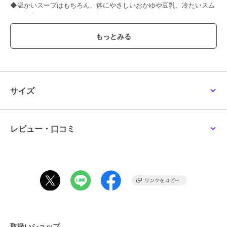
◆温かいスープはもちろん、体にやさしいおかゆや豆乳、冷たいスム
ージーも。
5種類の調理モードに合わせ、撹拌速度や時間、加熱温度をコントロ
ールし、なめらかなポタージュやおかゆ、豆乳など、手間なく簡単に
作れます。家庭用の氷も砕け、冷たいスムージーも。手間ひまかけず
に、自動でおいしくできるから「忙しくてもちゃんと食べたい」を叶
えます。
◆選べる5種類の調理モード。材料を入れてモードを選ぶだけで美味
サイズ
しい料理が完成。
［PATAGE＆PASTE］モード
材料を細かく刻み、高温で煮込みながら撹拌。調理に手間のかかる、
レストランで出るようなエビのビスクも約30分で仕上がります。
レビュー・口コミ
［SOUP＆OKAYU］モード
1分間に1秒程度の短い撹拌を繰り返しながら、高温で加熱。具材の形
を残した仕上がりに。みじん切りしなくてもキーマカレーが自動で完
成します。
［SOYMILK］モード
大豆から豆乳を作るモードも搭載。豆乳をこした後は、おからも楽し
めます。
取扱いショップ