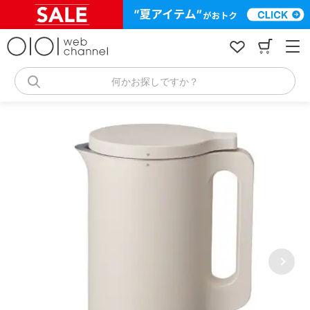
コ
ン
テ
ン
ツ
へ
何かお探しですか？
ス
キ
ッ
プ