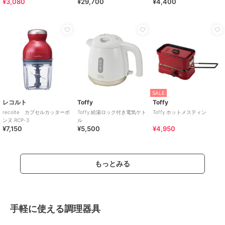
¥3,080
¥29,700
¥4,400
SALE
レコルト
Toffy
Toffy
recolte カプセルカッターボ
Toffy 給湯ロック付き電気ケト
Toffy ホットメスティン
ンヌ RCP-3
ル
¥7,150
¥5,500
¥4,950
もっとみる
手軽に使える調理器具