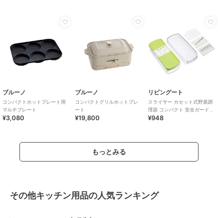
ブルーノ
ブルーノ
リビングート
コンパクトホットプレート用
コンパクトグリルホットプレ
スライサー カセット式野菜調
マルチプレート
ート
理器 コンパクト 安全ガード付
¥3,080
¥19,800
¥948
き
もっとみる
その他キッチン用品の人気ランキング