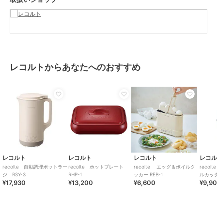
［JUICE＆CLEAN］モード
半解凍した冷凍フルーツや家庭用製氷機で作った氷も使用でき、なめ
らかスムージーが約3分で作れます。
［WARM］モード
調理した後に75℃前後をキープして保温するモード。
レコルトからあなたへのおすすめ
1分間に1秒程度の短い撹拌を繰り返し、焦げ付きをおさえながら温め
ます（20～25分）。
※おかゆの保温はおすすめしません。
◆直径約12cm！場所を取らないスリムサイズで省スペースにも置け
ます。
スッキリコンパクトなのに、約600mlのたっぷり容量。スープなら１
回で2～4人分作れます。本体内側は、焦げ付きにくいセラミックコー
ディングでお手入れも簡単。
レコルト
レコルト
レコルト
レコ
◆わかりやすい！イラスト入りの専用レシピブック付き
recolte 自動調理ポットラー
recolte ホットプレート
recolte エッグ＆ボイルク
reco
人気料理家エダジュン監修の美味しい30レシピを掲載した［専用レシ
ジ RSY-3
RHP-1
ッカー REB-1
ルカッタ
¥17,930
¥13,200
¥6,600
¥9,9
ピブック］が付属。材料を入れる順番がイラストで解説されているの
で、誰でもかんたんに美味しい料理ができます。
サイズ： 約W16.5×D12.0×H23.3cm