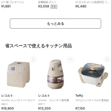
ロー製 プレサージュ
多機能鍋 グレー
IH ガス火 オール熱源対応 ミニ
¥1,881
¥3,058
¥5,480
マル
新着
もっとみる
省スペースで使えるキッチン用品
レコルト
レコルト
Toffy
recolte コンパクトベーカリー
recolte コンパクト精米機
Toffyコンパクトマルチ電気鍋
RBK-1
RRP-1
¥19,800
¥13,200
¥7,150