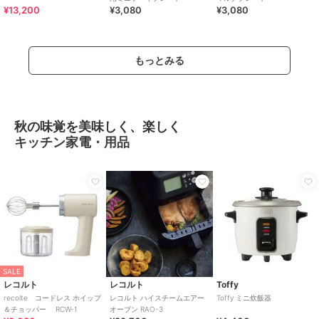
¥13,200
¥3,080
¥3,080
もっとみる
秋の味覚を美味しく、楽しく
キッチン家電・用品
SALE
レコルト
レコルト
Toffy
recolte コードレス ホイップ
レコルト ハイスチームエアー
Toffy ミニ炊飯器
＆チョッパー RCW-1
オーブン RAO-3