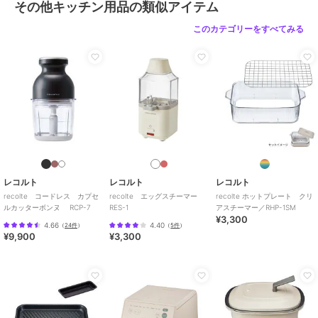
その他キッチン用品の類似アイテム
重量：約970g
電源：100V 50/60Hz
このカテゴリーをすべてみる
消費電力：SOYMILK/SOUP&PASTE/SOUP&OKAYUモード使用時
600W
JUICE&CLEANモード使用時 55W
[型番:RSY-2]
ブランド
レコルト
ショップ
レコルト
レコルト
レコルト
レコルト
商品カテゴリ
お弁当・キッチン用品
／
その他
recolte コードレス カプセ
recolte エッグスチーマー
recolte ホットプレート クリ
キッチン用品
ルカッターボンヌ RCP-7
RES-1
アスチーマー／RHP-1SM
¥3,300
カラー
クリームホワイト、ナチュラルブ
4.66
4.40
（
24件
）
（
5件
）
¥9,900
¥3,300
ラック、モカブラウン
サイズ
**
素材
【主な素材】
本体・フタ・計量スプーン・お手
入れブラシ：ポリプロピレン、本