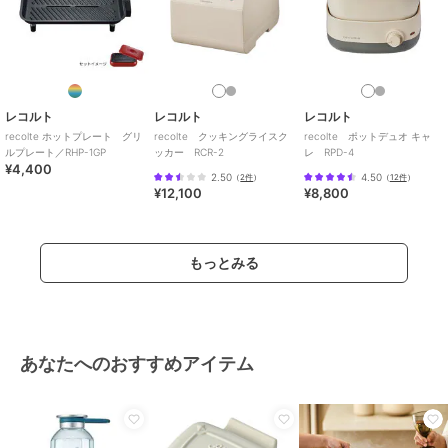
体内側：ステンレス（セラミック
コーティング）、刃：ステンレス
商品のお取り扱い方法
原産国
中国
レコルト
レコルト
レコルト
recolte ホットプレート グリ
recolte クッキングライスク
recolte ポットデュオ キャ
ルプレート／RHP-1GP
ッカー RCR-2
レ RPD-4
¥4,400
2.50
4.50
（
2件
）
（
12件
）
¥12,100
¥8,800
もっとみる
あなたへのおすすめアイテム