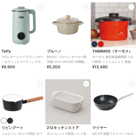
Toffy
ブルーノ
THERMOS（サーモス）
Toffy オートスープブレンダー
BRUNO ブルーノ ホーロー両
サーモス 真空保温調理器 2.8L
＜セラミックコーティングタ
手鍋 20cm BHK280 琺瑯鍋 ホ
IH対応 シャトルシェフ 保温調
¥9,900
¥5,500
¥13,480
イプ＞
ーロー鍋 IH対応 直火対応
理鍋
リビングート
212キッチンストア
マイヤー
ミルクパン 15cm IH対応 ホー
ポコパレットIH対応バット付
MEYER 深型フライパン 24cm