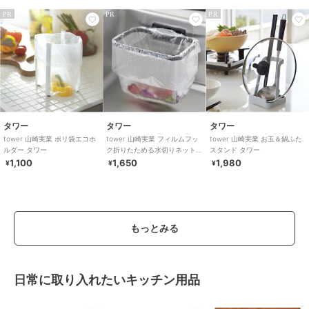
PR
PR
PR
タワー
タワー
タワー
tower 山崎実業 ポリ袋エコホ
tower 山崎実業 フィルムフッ
tower 山崎実業 お玉＆鍋ふた
ルダー タワー
ク折りたためる水切りネット
スタンド タワー
ホルダー タワー
1,100
1,650
1,980
¥
¥
¥
もっとみる
日常に取り入れたいキッチン用品