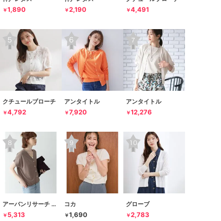
1,890
2,190
4,491
￥
￥
￥
クチュールブローチ
アンタイトル
アンタイトル
4,792
7,920
12,276
￥
￥
￥
アーバンリサーチ サニーレーベル
コカ
グローブ
5,313
1,690
2,783
￥
￥
￥