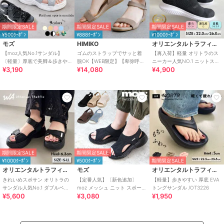
期間限定SALE
期間限定SALE
期間限定SALE
¥500ｸｰﾎﾟﾝ
¥888ｸｰﾎﾟﾝ
¥1000ｸｰﾎﾟﾝ
モズ
HIMIKO
オリエンタルトラフィック
【moz人気No.1サンダル】
ゴムのストラップでサッと着
【再入荷】軽量 オリトラのス
〔軽量〕厚底で美脚＆歩きや
脱OK【WEB限定】【卑弥呼
ニーカー人気NO.1 ニットスニ
¥3,190
¥14,080
¥4,900
すい！疲れにくいフィット感
26SS】ゴムストラップサンダ
ーカー スリッポン /3709
のスポーツサンダル
ル/661250
期間限定SALE
期間限定SALE
¥1000ｸｰﾎﾟﾝ
¥500ｸｰﾎﾟﾝ
期間限定SALE
オリエンタルトラフィック
モズ
オリエンタルトラフィック
きれいめスポサン オリトラの
【定番人気】〔新色追加〕
【軽量】歩きやすい 厚底 EVA
サンダル人気No.1 ダブルベル
moz メッシュ ニット スポーツ
トングサンダル /OT3226
¥5,600
¥3,080
¥1,950
ト スポーツサンダル /42207
サンダル