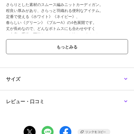
スローブ イエナ
スローブ イエナ
スローブ イエナ
さらりとした素材のスムース編みニットカーディガン。
《WEB限定/遮熱/UVカッ
《遮熱/UVカット》ハー
《WEB限定/追加予約》
程良い厚みがあり、さらっと羽織れる便利なアイテム。
ト/追加》ハーフスリー
フスリーブニットカーデ
ダブルZIP クルーネック
ブニットカーディガン
ィガン
カーディガン
定番で使える《ホワイト》《ネイビー》、
11,000
11,000
9,900
予約
¥
¥
¥
春らしい《グリーン》《ブルーA》の4色展開です。
丈が長めなので、どんなボトムスにも合わせやすく
ご自宅で手洗い可能なイージーケアも嬉しいポイント。
ON/OFF問わず使え、シーズンレスで楽しめる1枚です。
＊＊＊＊＊＊＊＊＊＊＊＊＊＊＊＊＊＊＊＊＊＊
透け感：なし
30%OFF
30%OFF
裏地：なし
伸縮性：あり
スローブ イエナ
スローブ イエナ
スローブ イエナ
光沢感：なし
ORCIVAL/オーシバル ス
《シリーズあり》コット
《追加予約》tyn.TGOR/
サイズ
ナップカーディガン OR-
ンシルク襟付きカーディ
トゴール フリルカーデ
生地の厚さ：普通
C0435
ガン
ィガン J0102
11,165
9,240
14,300
予約
¥
¥
¥
＊＊＊＊＊＊＊＊＊＊＊＊＊＊＊＊＊＊＊＊＊＊
【スタッフ着用コメント】
《スタッフ名：Yuri》
レビュー・口コミ
年齢:20代後半/身長:159cm/体型:細身/普段サイズ:S～M/着用サイズ:フ
リー
サイズ感：少しゆとりがあるが大きすぎる感じはありませんでした。
素材感：コットン混紡なので毛足が短く、さらっとしています。着膨
れしにくいです。
30%OFF