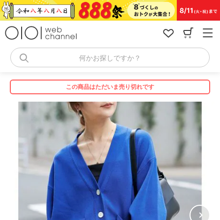
コ
ン
テ
ン
ツ
へ
何かお探しですか？
ス
キ
ッ
この商品はただいま売り切れです
プ