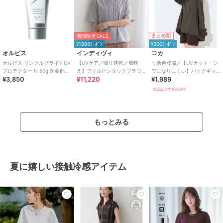
まとめ割
期間限定SALE
¥1888ｸｰﾎﾟﾝ
¥200ｸｰﾎﾟﾝ
オルビス
インディヴィ
コカ
オルビス リンクルブライトUV
【UVケア／吸汗速乾／着映
＼新色登場／【UVカット・シ
プロテクター N 50g 医薬部外
え】フリルピンタックブラウ
ワになりにくい】バッグギャ
¥3,850
¥11,220
¥1,989
品（顔用日焼け止め）
ス
ザーUVパーカー 全4色
2点以上で10%OFF
もっとみる
夏に嬉しい接触冷感アイテム