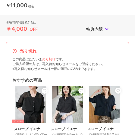
11,000
￥
税込
各種特典利用でさらに
￥4,000
OFF
特典内訳
売り切れ
この商品はただいま
売り切れ
です。
ご購入希望の方は、再入荷お知らせメールをご登録ください。
※再入荷お知らせメールは一部の商品のみ登録できます。
おすすめの商品
30%OFF
スローブ イエナ
スローブ イエナ
スローブ イエナ
《追加》リネン混シアー
《WEB限定カラーあり》
《WEB限定/追加2予約》