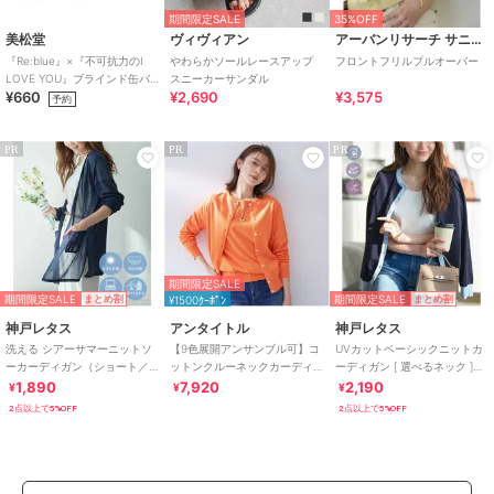
期間限定SALE
35%OFF
美松堂
ヴィヴィアン
アーバンリサーチ サニーレーベル
『Re:blue』×『不可抗力のI
やわらかソールレースアップ
フロントフリルプルオーバー
LOVE YOU』ブラインド缶バ
スニーカーサンダル
¥660
¥2,690
¥3,575
ッジ（全6種）
予約
PR
PR
PR
期間限定SALE
期間限定SALE
期間限定SALE
まとめ割
¥1500ｸｰﾎﾟﾝ
まとめ割
神戸レタス
アンタイトル
神戸レタス
洗える シアーサマーニットソ
【9色展開アンサンブル可】コ
UVカットベーシックニットカ
ーカーディガン（ショート／
ットンクルーネックカーディ
ーディガン [ 選べるネック ]
ミディアム／ロング）
ガン
[C6886]
1,890
7,920
2,190
¥
¥
¥
[C3703]
2点以上で5%OFF
2点以上で5%OFF