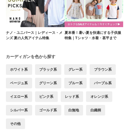
ナノ・ユニバース｜レディース・メ
夏本番！暑い夏を快適にする子供服
ンズ 夏の人気アイテム特集
特集｜Tシャツ・水着・甚平まで
カーディガンを色から探す
ホワイト系
ブラック系
グレー系
ブラウン系
ベージュ系
グリーン系
ブルー系
パープル系
イエロー系
ピンク系
レッド系
オレンジ系
シルバー系
ゴールド系
白無地
白織柄
その他