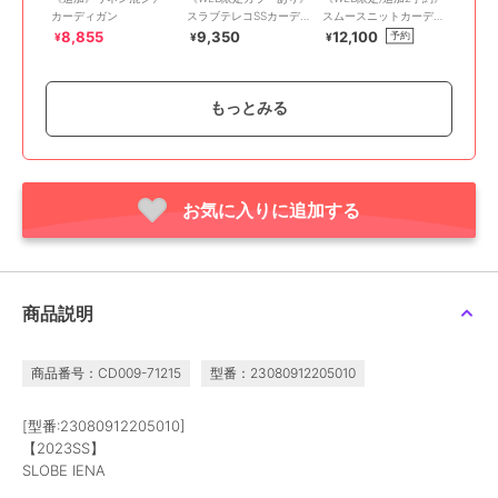
カーディガン
スラブテレコSSカーディ
スムースニットカーディ
ガン
ガン
8,855
9,350
12,100
予約
¥
¥
¥
もっとみる
お気に入りに追加する
スローブ イエナ
スローブ イエナ
スローブ イエナ
《シリーズあり/予約》
《予約》Champion/チャ
《WEB限定カラーあり/
コットンヤクヘムフリル
ンピオン SLOBE別注 ス
追加3予約》ダブルフェ
カーディガン
ナップボタンカーディガ
イスジャージースナップ
13,200
16,500
9,900
予約
予約
予約
¥
¥
¥
商品説明
ン
カーディガン
商品番号：CD009-71215
型番：23080912205010
[型番:23080912205010]
【2023SS】
SLOBE IENA