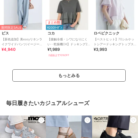
まとめ割
期間限定SALE
¥200ｸｰﾎﾟﾝ
ビス
コカ
ロペピクニック
【新色追加】美easyリネンラ
【接触冷感・シワになりにく
【ベストヒット】70シルケッ
イクワイドパンツ/イージーケ
い・乾燥機OK】ドッキング2
トシアードッキングトップス/
¥4,940
¥1,989
¥3,993
ア・接触冷感・セットアップ
段フリルTシャツ 全2色
着丈が選べる・UVカット・接
対応
触冷感
2点以上で10%OFF
もっとみる
毎日履きたいカジュアルシューズ