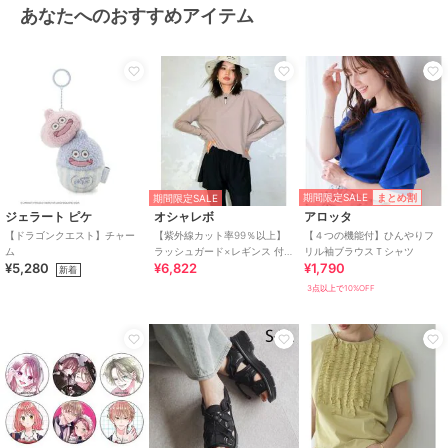
あなたへのおすすめアイテム
期間限定SALE
まとめ割
期間限定SALE
ジェラート ピケ
オシャレボ
アロッタ
【ドラゴンクエスト】チャー
【紫外線カット率99％以上】
【４つの機能付】ひんやりフ
ム
ラッシュガード×レギンス 付
リル袖ブラウスＴシャツ
¥5,280
¥6,822
¥1,790
き タンキニ
新着
3点以上で10%OFF