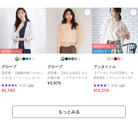
原産国
中国
期間限定SALE
期間限定SALE
¥1500ｸｰﾎﾟﾝ
グローブ
グローブ
アンタイトル
高評価！【接触冷感／UVカッ
高評価！【洗える名品】大人
【アンサンブル可日除け・冷
トetc】ベーシックショートカ
の透け感、シアーカーディガ
房対策】シアーレーヨンZIPカ
¥3,979
ーディガン
ン
ーディガン
4.53
4.00
（
13件
）
（
2件
）
¥2,783
¥12,276
もっとみる