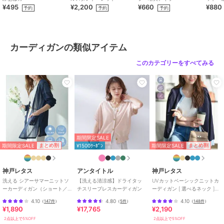
¥495
¥2,200
¥660
¥880
ラ
予約
予約
予約
ブルーA（メイン）、ホワイト着用スタッフ身長：159cm 着用サイ
30%OFF
ズ：フリー
スローブ イエナ
スローブ イエナ
詳細着用スタッフ身長：161cm 着用サイズ：フリー
miller/ミラー SLOBE別
《追加》tyn.TGOR/トゴ
注 HOODIE Cardigan
ール SLOBE別注 タンク
カーディガンの類似アイテム
セットカーディガン
9,900
10,780
¥
¥
このカテゴリーをすべてみる
ブランド
スローブ イエナ
ショップ
イエナ
商品カテゴリ
トップス
／
カーディガン
性別タイプ
レディース
トップス
／
カーディガン
期間限定SALE
カラー
ブルー A、ホワイト、グリーン、
期間限定SALE
期間限定SALE
まとめ割
まとめ割
¥1500ｸｰﾎﾟﾝ
ネイビー
サイズ
フリー
神戸レタス
アンタイトル
神戸レタス
洗える シアーサマーニットソ
【洗える清涼感】ドライタッ
UVカットベーシックニットカ
素材
本体:綿52%、ポリエステル48%
ーカーディガン（ショート／
チスリーブレスカーディガン
ーディガン [ 選べるネック ]
ミディアム／ロング）
[C6886]
商品のお取り扱い方法
4.10
4.80
4.10
（
147件
）
（
5件
）
（
148件
）
[C3703]
¥1,890
¥17,765
¥2,190
お手入れ
本体:手洗い可能、色あせ
2点以上で5%OFF
2点以上で5%OFF