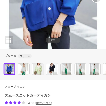
1/73
ブルー A
フリー
×
スローブ イエナ
スムースニットカーディガン
4.00
(
1件の口コミ
)