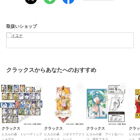
着心地：ちくちく感がなく、春先も手軽に羽織れそうです。腕まわり
スローブ イエナ
スローブ イエナ
スローブ イエナ
にもゆとりがあるのでインナーが選びやすいです。
《予約》裏毛フードカー
tyn.TGOR/トゴール
《セットアップ対応可》
ディガン
SLOBE別注 タンクセッ
コットンダブルフェイス
＊＊＊＊＊＊＊＊＊＊＊＊＊＊＊＊＊＊＊＊＊＊
トカーディガン
カーディガン
12,650
10,780
11,000
予約
¥
¥
¥
取扱いショップ
※取り扱いについては、商品についている品質表示でご確認くださ
い。
こちらの商品は、SLOBE IENAでの取り扱いになります。
直接店舗へお問い合わせの際はSLOBE IENA店舗へお願い致します。
クラックスからあなたへのおすすめ
※照明の関係により、実際よりも色味が違って見える場合がありま
す。
スローブ イエナ
スローブ イエナ
スローブ イエナ
またパソコン・スマートフォンなどの環境により、若干製品と画像の
《追加予約》ツイードニ
《予約》レオパードプリ
《予約》カットレースカ
カラーが異なる場合もございます。
ットジャケット
ントクルーネックカーデ
ーディガン
予めご了承ください。
ィガン
23,650
14,300
8,800
予約
予約
予約
¥
¥
¥
※商品の色味は、商品アップ画像をご参照ください。
ホワイト(メイン)、グリーン（メイン）、ネイビー（メイン）着用ス
タッフ身長：165cm 着用サイズ：フリー
グリーン、ネイビー着用スタッフ身長：159cm 着用サイズ：フリー
クラックス
クラックス
クラックス
クラ
ネイビー着用スタッフ身長：152cm 着用サイズ：フリー
ヒカルの碁 トレーディング
ヒカルの碁 ジオラマアクリ
ヒカルの碁 アート缶バッ
ヒカル
ブルーA着用スタッフ身長：158cm 着用サイズ：フリー
ふぁぼカ
ルスタンド レッド
ジ 塔矢アキラ
ット 