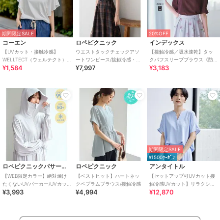
期間限定SALE
20%OFF
コーエン
ロペピクニック
インデックス
【UVカット・接触冷感】
ウエストタックチェックアソ
【接触冷感／吸水速乾】タッ
WELLTECT（ウェルテクト）
ートワンピース/接触冷感・防
クパフスリーブブラウス《防
¥1,584
¥7,997
¥3,183
USAコットン フレアスリーブ
シワ・リンクコーデ
シワ／洗濯機OK／XS～3L／
Tシャツ（イ
8col》
期間限定SALE
¥1500ｸｰﾎﾟﾝ
ロペピクニックパサージュ
ロペピクニック
アンタイトル
【WEB限定カラー】絶対焼け
【ベストヒット】ハートネッ
【セットアップ可UVカット接
たくないUVパーカー/UVカッ
クペプラムブラウス/接触冷感
触冷感UVカット】リラクシー
¥3,993
¥4,994
¥12,870
ト・接触冷感
キーVネックブラウス