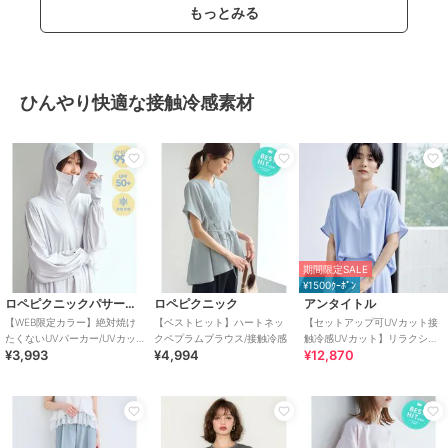
もっとみる
ひんやり快適な接触冷感素材
期間限定SALE
¥1500ｸｰﾎﾟﾝ
ロペピクニックパサージュ
ロペピクニック
アンタイトル
【WEB限定カラー】絶対焼け
【ベストヒット】ハートネッ
【セットアップ可UVカット接
たくないUVパーカー/UVカッ
クペプラムブラウス/接触冷感
触冷感UVカット】リラクシー
¥3,993
¥4,994
¥12,870
ト・接触冷感
キーVネックブラウス