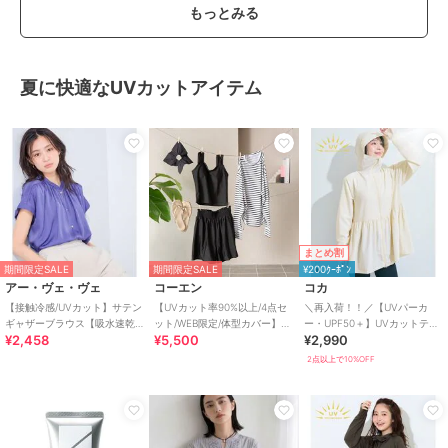
もっとみる
夏に快適なUVカットアイテム
まとめ割
期間限定SALE
期間限定SALE
¥200ｸｰﾎﾟﾝ
アー・ヴェ・ヴェ
コーエン
コカ
【接触冷感/UVカット】サテン
【UVカット率90%以上/4点セ
＼再入荷！！／【UVパーカ
ギャザーブラウス【吸水速乾/
ット/WEB限定/体型カバー】シ
ー・UPF50＋】UVカットティ
¥2,458
¥5,500
¥2,990
イージーケア】
ュシュ付きアソートスイムウ
アードパーカー 全4色
エア（イン
2点以上で10%OFF