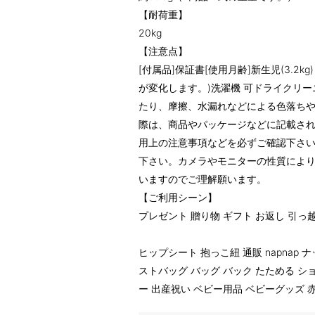
【耐荷重】
20kg
【注意点】
[付属品]保証書[使用月齢]新生児(3.2
が変化します。)洗濯機 可ドライクリー
たり、摩擦、水漏れなどによる色落ち
際は、商品やパッケージなどに記載さ
用上の注意事項などを必ずご確認下さ
下さい。カメラやモニターの性質によ
いますのでご理解願います。
【ご利用シーン】
プレゼント 贈り物 ギフト お返し 引っ
ヒップシート 抱っこ紐 通販 napnap
ストバッグ バッグ バック たためる ショ
ー 出産祝い ベビー用品 ベビーグッズ 