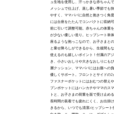
ュ生地を使用し、汗っかきな赤ちゃん
メッシュで仕上げ、蒸し暑い季節でも
やすく、ママパパに自然と抱きつく角
には台座をたたんでコンパクトに収納
前に引いて調整可能。赤ちゃんの体重
が少ない優しい造り。ヒップシート単
座るような抱っこなので、お子さまと
と乗せ降ろしができるから、生後間も
使えるのも嬉しいポイント！付属のア
き、小さいおしりや大きなおしりにもぴ
層クッション、ママパパにはお腹への負
優しくサポート。フロントとサイドの2
ファスナーポケットにはおむつの替え
プンポケットにはハンカチやママのス
トと、お子さまの荷重を面で受け止め
長時間の装着でも疲れにくく、お出掛
きるから、いつでも清潔♪ヒップシート