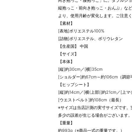
向き抱っこ・腰抱っこ」に。ダブルシ
縦抱っこ・前向き抱っこ・おんぶ」など
より、使用月齢が変化します。ご注意
【素材】
[表地]ポリエステル100%
[詰物]ポリエステル、ポリウレタン
【生産国】 中国
【サイズ】
【本体】
[縦]約30cm／[横]35cm
[ショルダー]約67cm～約106cm（調
【ヒップシート】
[縦]約14cm／[横(上部)]約21cm／[上マ
[ウエストベルト]約108cm（最長）
※サイズは当店計測の実寸サイズです。
多少の誤差が生じる場合がございます
【重量】
約993g（※商品一式の重量です。）