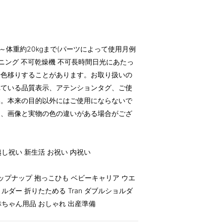
kg)～体重約20kgまで(パーツによって使用月例
ニング 不可乾燥機 不可長時間日光にあたっ
や色移りすることがあります。お取り扱いの
れている品質表示、アテンションタグ、ご使
い。本来の目的以外にはご使用にならないで
り、画像と実物の色の違いがある場合がござ
越し祝い 新生活 お祝い 内祝い
 ナップナップ 抱っこひも ベビーキャリア ウエ
ルダー 折りたためる Tran ダブルショルダ
赤ちゃん用品 おしゃれ 出産準備