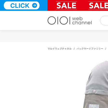
コ
ン
テ
ン
ツ
へ
ス
キ
ッ
プ
マルイウェブチャネル
/
バックヤードファミリー