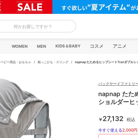
何かお探しですか？
コスメ
アニメ
KIDS＆BABY
WOMEN
MEN
/
ベビー用品・おもちゃ
/
抱っこひも・スリング
/
napnap たためるヒップシートTranダブ
バックヤードファミリ
napnap た
ショルダーヒ
27,132
￥
税込
今すぐ使える
2,000円