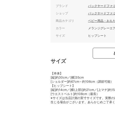
ブランド
バックヤードファ
ショップ
バックヤードファ
商品カテゴリ
ベビー用品・おも
カラー
メランジグレーエ
サイズ
ヒップシート
サイズ
【本体】
[縦]約30cm／[横]35cm
[ショルダー]約67cm～約106cm（調節可能）
【ヒップシート】
[縦]約14cm／[横(上部)]約21cm／[上マチ]約15
[ウエストベルト]約108cm（最長）
※サイズは当店計測の実寸サイズです。実際の
生じる場合がございます。あらかじめご了承