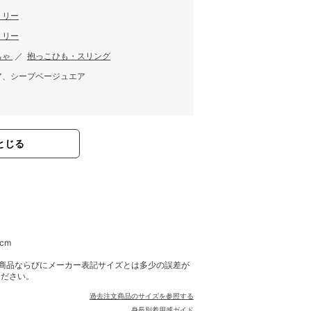
ミリー
ミリー
ちゃ
／
抱っこひも・スリング
ア、シープベージュエア
とじる
cm
商品ならびにメーカー表記サイズとは多少の誤差が
ください。
過去注文商品のサイズを参照する
身長別着用感ガイド