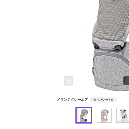
メランジグレーエア
ヒップシート
×