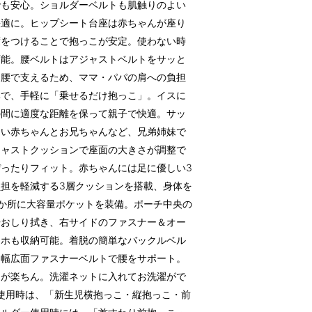
でも安心。ショルダーベルトも肌触りのよい
快適に。ヒップシート台座は赤ちゃんが座り
度をつけることで抱っこが安定。使わない時
可能。腰ベルトはアジャストベルトをサッと
を腰で支えるため、ママ・パパの肩への負担
体で、手軽に「乗せるだけ抱っこ」。イスに
の間に適度な距離を保って親子で快適。サッ
ない赤ちゃんとお兄ちゃんなど、兄弟姉妹で
ジャストクッションで座面の大きさが調整で
ったりフィット。赤ちゃんには足に優しい3
担を軽減する3層クッションを搭載、身体を
か所に大容量ポケットを装備。ポーチ中央の
やおしり拭き、右サイドのファスナー＆オー
マホも収納可能。着脱の簡単なバックルベル
る幅広面ファスナーベルトで腰をサポート。
けが楽ちん。洗濯ネットに入れてお洗濯がで
使用時は、「新生児横抱っこ・縦抱っこ・前