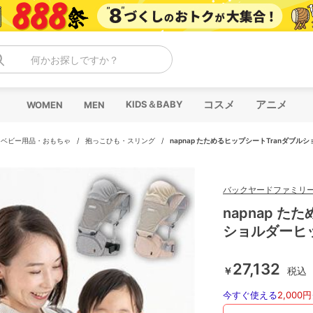
何かお探しですか？
コスメ
アニメ
KIDS＆BABY
WOMEN
MEN
/
ベビー用品・おもちゃ
/
抱っこひも・スリング
/
napnap たためるヒップシートTranダブ
バックヤードファミリ
napnap た
ショルダーヒ
27,132
￥
税込
今すぐ使える
2,000円