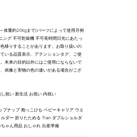
kg)～体重約20kgまで(パーツによって使用月例
ニング 不可乾燥機 不可長時間日光にあたっ
や色移りすることがあります。お取り扱いの
れている品質表示、アテンションタグ、ご使
い。本来の目的以外にはご使用にならないで
り、画像と実物の色の違いがある場合がござ
越し祝い 新生活 お祝い 内祝い
 ナップナップ 抱っこひも ベビーキャリア ウエ
ルダー 折りたためる Tran ダブルショルダ
赤ちゃん用品 おしゃれ 出産準備