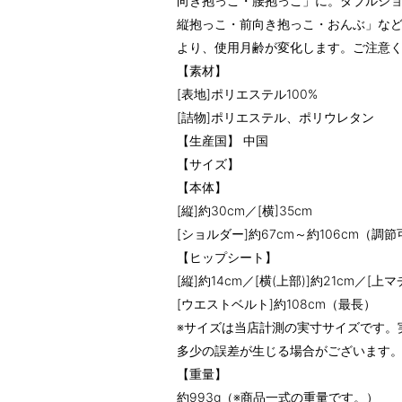
向き抱っこ・腰抱っこ」に。ダブルシ
縦抱っこ・前向き抱っこ・おんぶ」など
より、使用月齢が変化します。ご注意
【素材】
[表地]ポリエステル100%
[詰物]ポリエステル、ポリウレタン
【生産国】 中国
【サイズ】
【本体】
[縦]約30cm／[横]35cm
[ショルダー]約67cm～約106cm（調
【ヒップシート】
[縦]約14cm／[横(上部)]約21cm／[上マ
[ウエストベルト]約108cm（最長）
※サイズは当店計測の実寸サイズです。
多少の誤差が生じる場合がございます
【重量】
約993g（※商品一式の重量です。）