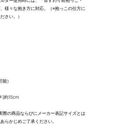
ョルダー使用時には、「首すわり前抱っこ・
、様々な抱き方に対応。（※抱っこの仕方に
ください。）
節可能）
チ]約15cm
実際の商品ならびにメーカー表記サイズとは
。あらかじめご了承ください。