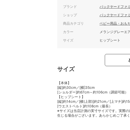
ブランド
バックヤードファ
ショップ
バックヤードファ
商品カテゴリ
ベビー用品・おも
カラー
メランジグレーエ
サイズ
ヒップシート
サイズ
【本体】
[縦]約30cm／[横]35cm
[ショルダー]約67cm～約106cm（調節可能）
【ヒップシート】
[縦]約14cm／[横(上部)]約21cm／[上マチ]約15
[ウエストベルト]約108cm（最長）
※サイズは当店計測の実寸サイズです。実際の
生じる場合がございます。あらかじめご了承