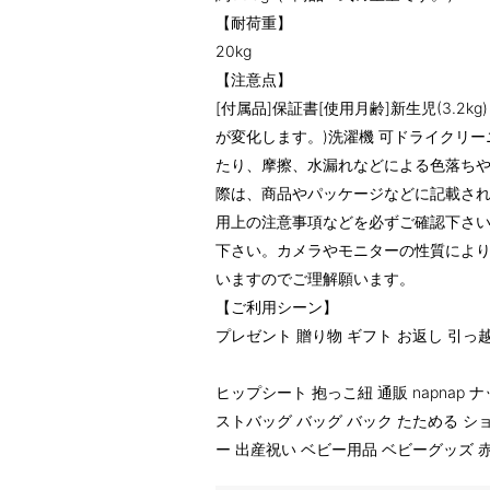
【耐荷重】
20kg
【注意点】
[付属品]保証書[使用月齢]新生児(3.2
が変化します。)洗濯機 可ドライクリー
たり、摩擦、水漏れなどによる色落ち
際は、商品やパッケージなどに記載さ
用上の注意事項などを必ずご確認下さ
下さい。カメラやモニターの性質によ
いますのでご理解願います。
【ご利用シーン】
プレゼント 贈り物 ギフト お返し 引っ
ヒップシート 抱っこ紐 通販 napnap
ストバッグ バッグ バック たためる ショ
ー 出産祝い ベビー用品 ベビーグッズ 