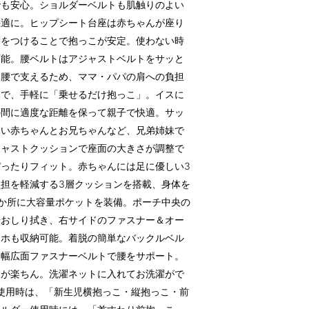
でも安心。ショルダーベルトも肌触りのよい
快適に。ヒップシート台座は赤ちゃんが座り
度をつけることで抱っこが安定。使わない時
可能。腰ベルトはアジャストベルトをサッと
を腰で支えるため、ママ・パパの肩への負担
体で、手軽に「乗せるだけ抱っこ」。イスに
の間に適度な距離を保って親子で快適。サッ
ない赤ちゃんとお兄ちゃんなど、兄弟姉妹で
ジャストクッションで座面の大きさが調整で
ったりフィット。赤ちゃんには足に優しい3
担を軽減する3層クッションを搭載、身体を
か所に大容量ポケットを装備。ポーチ中央の
やおしり拭き、右サイドのファスナー＆オー
マホも収納可能。着脱の簡単なバックルベル
る幅広面ファスナーベルトで腰をサポート。
けが楽ちん。洗濯ネットに入れてお洗濯がで
使用時は、「新生児横抱っこ・縦抱っこ・前