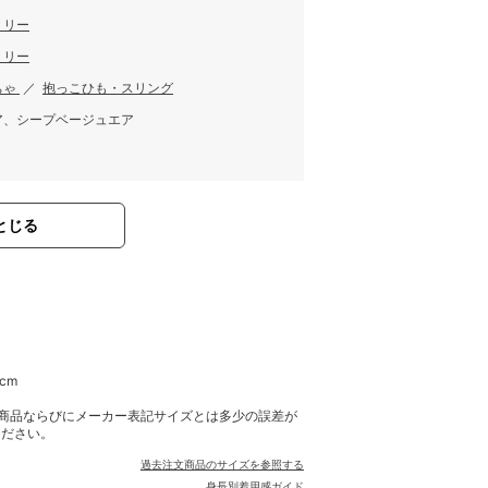
ミリー
ミリー
ちゃ
／
抱っこひも・スリング
ア、シープベージュエア
とじる
cm
商品ならびにメーカー表記サイズとは多少の誤差が
ください。
過去注文商品のサイズを参照する
身長別着用感ガイド