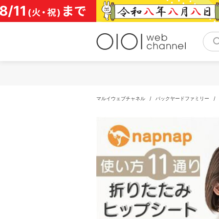
コ
ン
テ
ン
ツ
へ
ス
キ
ッ
プ
マルイウェブチャネル
/
バックヤードファミリー