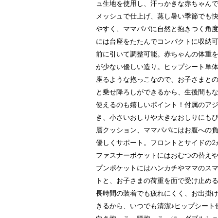
ュ生地を使用し、汗っかきな赤ちゃん
メッシュで仕上げ、蒸し暑い季節でも
やすく、ママパパに自然と抱きつく角
には台座をたたんでコンパクトに収納
前に引いて調整可能。赤ちゃんの体重
が少ない優しい造り。ヒップシート単
座るような抱っこなので、お子さまと
と乗せ降ろしができるから、生後間も
使えるのも嬉しいポイント！付属のア
き、小さいおしりや大きなおしりにもぴ
層クッション、ママパパにはお腹への負
優しくサポート。フロントとサイドの2
ファスナーポケットにはおむつの替え
プンポケットにはハンカチやママのス
トと、お子さまの荷重を面で受け止め
長時間の装着でも疲れにくく、お出掛
きるから、いつでも清潔♪ヒップシート