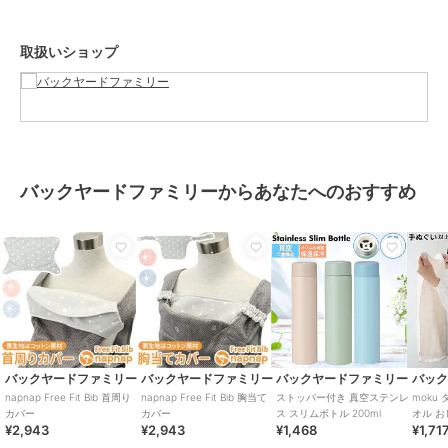
取り扱いの際は、商品やパッケージなどに記載されている品質表示、
アテンションタグ、ご使用上の注意事項などを必ずご確認下さい。本
取扱いショップ
来の目的以外にはご使用にならないで下さい。カメラやモニターの性
質により、画像と実物の色の違いがある場合がございますのでご理解
願います。
【ご利用シーン】
プレゼント 贈り物 ギフト お返し 引っ越し祝い 新生活 お祝い 内祝い
よだれカバー 抱っこ紐 通販 napnap ナップナップ 抱っこ紐カバー 抱
バックヤードファミリーからあなたへのおすすめ
っこひも 抱っこ紐用 free fit bib よだれパッド カバー 男の子 女の子
かわいい ベビー用品 ベビーグッズ 赤ちゃん用品 おしゃれ 出産準備
ブランド
バックヤードファミリー
ショップ
バックヤードファミリー
商品カテゴリ
ベビー用品・おもちゃ
／
抱っこ
ひも・スリング
バックヤードファミリー
バックヤードファミリー
バックヤードファミリー
バッ
カラー
ピンク、グレー/星、ブルー
napnap Free Fit Bib 首周り
napnap Free Fit Bib 胸当て
ストッパー付き 真空ステンレ
moku
カバー
カバー
ス スリムボトル 200ml
オル 
サイズ
よだれカバー
¥2,943
¥2,943
¥1,468
¥1,71
ル 手ぬ
ジム