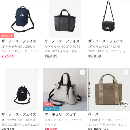
30%OFF
ザ・ノース・フェイス
ザ・ノース・フェイス
ザ・ノース・フェイス
ｽﾎﾟｰﾂｱｸｾｻﾘｰ BOULDER M
ｽﾎﾟｰﾂｱｸｾｻﾘｰ BC STD TOTE
ｽﾎﾟｰﾂｱｸｾｻﾘｰ LEAP MINI
SHOULDER (ボルダーミニショ
MINI (BCスタンダードトート
SHOULDER (リープミニショル
¥6,545
¥6,435
¥6,050
ルダー)
ミニ)
ダー)
SALE
¥888ｸｰﾎﾟﾝ
ザ・ノース・フェイス
マーキュリーデュオ
ベース
ｽﾎﾟｰﾂｱｸｾｻﾘｰ BOULDER M
メタルアイレット ミニハン
【 撥水 】ナイロン ミニ トー
SHOULDER (ボルダーミニショ
ドバッグ
トバッグ / サブバッグ ランチ
¥9,350
¥6,930
¥3,960
ルダー)
バッグ 仕切り付き
新着