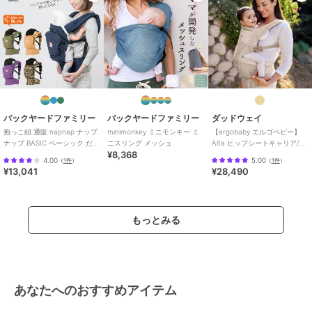
バックヤードファミリー
バックヤードファミリー
ダッドウェイ
抱っこ紐 通販 napnap ナップ
minimonkey ミニモンキー ミ
【ergobaby エルゴベビー】
ナップ BASIC ベーシック だっ
ニスリング メッシュ
Alta ヒップシートキャリア/ナ
¥8,368
こひも おんぶ紐 ベビーキャ
チュラルベージュ
4.00
5.00
（
1件
）
（
1件
）
¥13,041
¥28,490
もっとみる
あなたへのおすすめアイテム