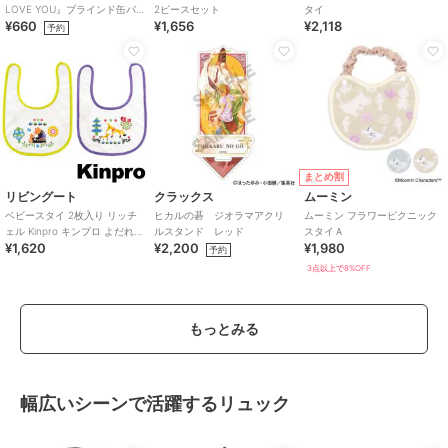
LOVE YOU』ブラインド缶バ
2ピースセット
タイ
¥660
¥1,656
¥2,118
ッジ（全6種）
予約
まとめ割
リビングート
クラックス
ムーミン
ベビースタイ 2枚入り リッチ
ヒカルの碁 ジオラマアクリ
ムーミン フラワーピクニック
ェル Kinpro キンプロ よだれか
ルスタンド レッド
スタイＡ
¥1,620
¥2,200
¥1,980
け ベビーグッズ
予約
3点以上で8%OFF
もっとみる
幅広いシーンで活躍するリュック