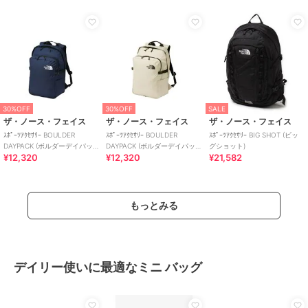
30%OFF
30%OFF
SALE
ザ・ノース・フェイス
ザ・ノース・フェイス
ザ・ノース・フェイス
ｽﾎﾟｰﾂｱｸｾｻﾘｰ BOULDER
ｽﾎﾟｰﾂｱｸｾｻﾘｰ BOULDER
ｽﾎﾟｰﾂｱｸｾｻﾘｰ BIG SHOT (ビッ
DAYPACK (ボルダーデイパッ
DAYPACK (ボルダーデイパッ
グショット)
¥12,320
¥12,320
¥21,582
ク)
ク)
もっとみる
デイリー使いに最適なミニ バッグ