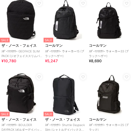
SALE
SALE
ザ・ノース・フェイス
コールマン
コールマン
ｽﾎﾟｰﾂｱｸｾｻﾘｰ GEOFACE SLIM
ｽﾎﾟｰﾂｱｸｾｻﾘｰ ウォーカー15 (ブ
ｽﾎﾟｰﾂｱｸｾｻﾘｰ ウォーカー33 (ブ
PACK (ジオフェイススリムパ
ラックヘザー)
ラックヘザー)
¥10,780
¥5,247
¥8,690
ック)
SALE
SALE
ザ・ノース・フェイス
ザ・ノース・フェイス
コールマン
ｽﾎﾟｰﾂｱｸｾｻﾘｰ BOULDER
ｽﾎﾟｰﾂｱｸｾｻﾘｰ Shuttle Daypack
ｽﾎﾟｰﾂｱｸｾｻﾘｰ ウォーカー25 (ブ
DAYPACK (ボルダーデイパッ
Slim (シャトルデイパックスリ
ラック)