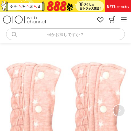
コ
ン
テ
ン
ツ
へ
何かお探しですか？
ス
キ
ッ
プ