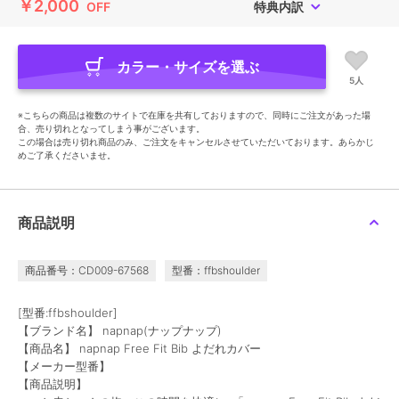
￥2,000
OFF
特典内訳
カラー・サイズを選ぶ
5人
※こちらの商品は複数のサイトで在庫を共有しておりますので、同時にご注文があった場
合、売り切れとなってしまう事がございます。
この場合は売り切れ商品のみ、ご注文をキャンセルさせていただいております。あらかじ
めご了承くださいませ。
商品説明
商品番号：CD009-67568
型番：ffbshoulder
[型番:ffbshoulder]
【ブランド名】 napnap(ナップナップ)
【商品名】 napnap Free Fit Bib よだれカバー
【メーカー型番】
【商品説明】