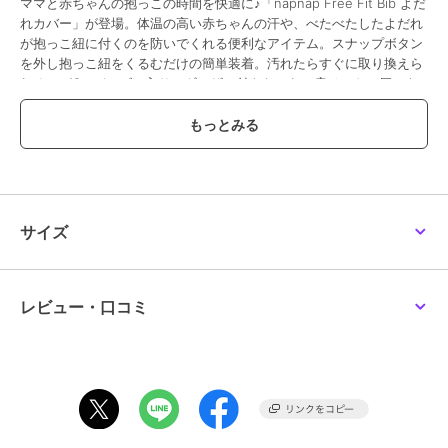
ママと赤ちゃんの抱っこの時間を快適に♪「napnap Free Fit Bib よだ
れカバー」が登場。体温の高い赤ちゃんの汗や、べたべたしたよだれ
が抱っこ紐に付くのを防いでくれる便利なアイテム。スナップボタン
を外し抱っこ紐をくるむだけの簡単装着。汚れたらすぐに取り換えら
れるのがGood。ゴム入りのギャザー付きだから、肩ベルトの厚みを
気にすることなく、様々な抱っこ紐に取付可能。頬ずりしたくなるよ
うな肌触りのコットン素材を表生地に使用♪デリケートな赤ちゃんの
肌に優しい、厚みのあるふわふわもちもちな作りが◎抱っこ紐に併せ
て選べるカラーも嬉しいポイント。
【素材】
[表地]綿100%
[中綿]ポリエステル
サイズ
【生産国】 中国
【サイズ】
[縦]約16cm／[横]約8cm
※サイズは当店計測の実寸サイズです。実際の商品ならびにメーカー
レビュー・口コミ
表記サイズとは多少の誤差が生じる場合がございます。あらかじめご
了承ください。
【重量】
約53g（※1セットの重量です。）
【注意点】
洗濯機 可乾燥機 不可ドライクリーニング 不可長時間日光にあたった
り、摩擦、水漏れなどによる色落ちや色移りすることがあります。お