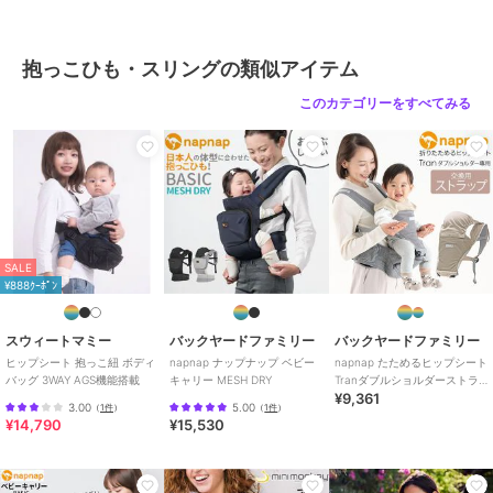
抱っこひも・スリングの類似アイテム
このカテゴリーをすべてみる
SALE
¥888ｸｰﾎﾟﾝ
スウィートマミー
バックヤードファミリー
バックヤードファミリー
ヒップシート 抱っこ紐 ボディ
napnap ナップナップ ベビー
napnap たためるヒップシート
バッグ 3WAY AGS機能搭載
キャリー MESH DRY
Tranダブルショルダーストラ
¥9,361
ップ
3.00
5.00
（
1件
）
（
1件
）
¥14,790
¥15,530