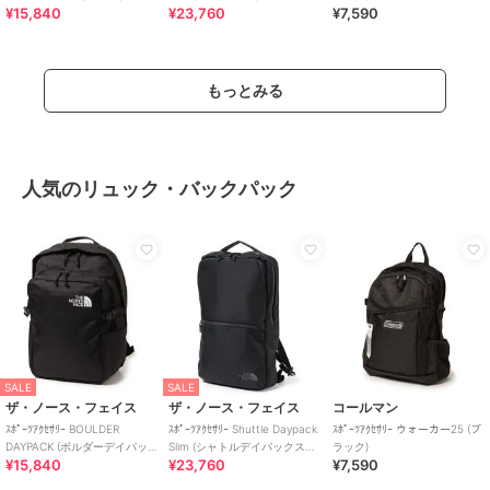
¥15,840
¥23,760
¥7,590
ク)
ム)
もっとみる
人気のリュック・バックパック
SALE
SALE
ザ・ノース・フェイス
ザ・ノース・フェイス
コールマン
ｽﾎﾟｰﾂｱｸｾｻﾘｰ BOULDER
ｽﾎﾟｰﾂｱｸｾｻﾘｰ Shuttle Daypack
ｽﾎﾟｰﾂｱｸｾｻﾘｰ ウォーカー25 (ブ
DAYPACK (ボルダーデイパッ
Slim (シャトルデイパックスリ
ラック)
¥15,840
¥23,760
¥7,590
ク)
ム)