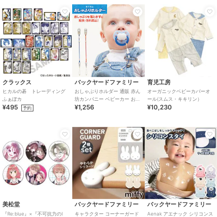
クラックス
バックヤードファミリー
育児工房
ヒカルの碁 トレーディング
おしゃぶりホルダー 通販 赤ん
オーガニックベビーカバーオ
ふぁぼカ
坊カンパニー ベビーカー おし
ール(スムス・キキリン）
¥495
¥1,256
¥10,230
ゃぶり ホルダー 洗える 清潔
予約
おもちゃ
美松堂
バックヤードファミリー
バックヤードファミリー
『Re:blue』×『不可抗力のI
キャラクター コーナーガード
Aenak アエナック シリコンス