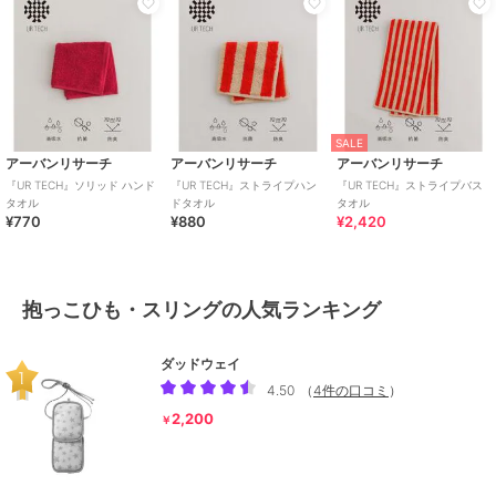
SALE
アーバンリサーチ
アーバンリサーチ
アーバンリサーチ
『UR TECH』ソリッド ハンド
『UR TECH』ストライプハン
『UR TECH』ストライプバス
タオル
ドタオル
タオル
¥770
¥880
¥2,420
抱っこひも・スリングの人気ランキング
ダッドウェイ
4.50
（
4件の口コミ
）
2,200
￥