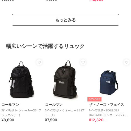
もっとみる
幅広いシーンで活躍するリュック
30%OFF
コールマン
コールマン
ザ・ノース・フェイス
ｽﾎﾟｰﾂｱｸｾｻﾘｰ ウォーカー33 (ブ
ｽﾎﾟｰﾂｱｸｾｻﾘｰ ウォーカー25 (ブ
ｽﾎﾟｰﾂｱｸｾｻﾘｰ BOULDER
ラックヘザー)
ラック)
DAYPACK (ボルダーデイパッ
¥8,690
¥7,590
¥12,320
ク)