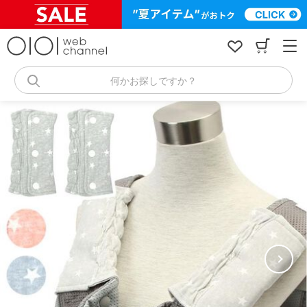
コ
ン
テ
ン
ツ
へ
何かお探しですか？
ス
キ
ッ
プ