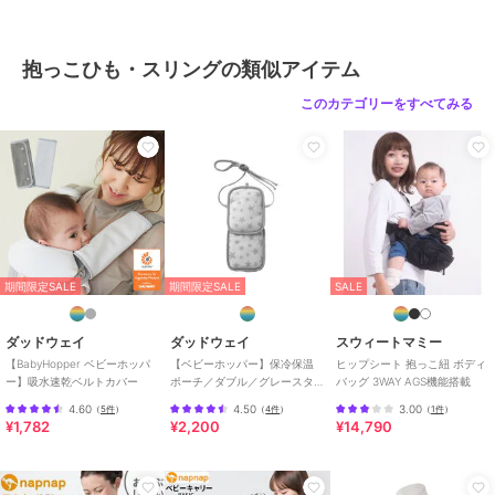
抱っこひも・スリングの類似アイテム
このカテゴリーをすべてみる
期間限定SALE
期間限定SALE
SALE
ダッドウェイ
ダッドウェイ
スウィートマミー
【BabyHopper ベビーホッパ
【ベビーホッパー】保冷保温
ヒップシート 抱っこ紐 ボディ
ー】吸水速乾ベルトカバー
ポーチ／ダブル／グレースタ
バッグ 3WAY AGS機能搭載
ー
4.60
4.50
3.00
（
5件
）
（
4件
）
（
1件
）
¥1,782
¥2,200
¥14,790