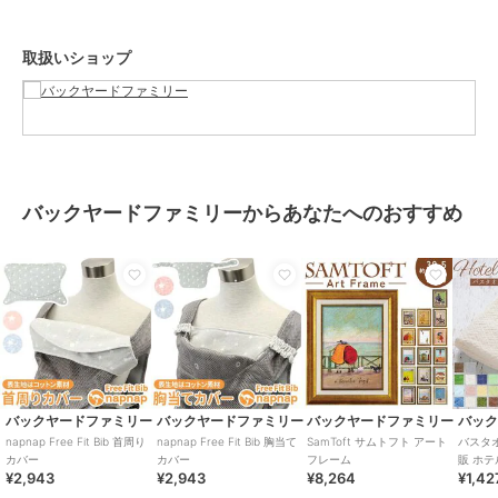
取り扱いの際は、商品やパッケージなどに記載されている品質表示、
アテンションタグ、ご使用上の注意事項などを必ずご確認下さい。本
取扱いショップ
来の目的以外にはご使用にならないで下さい。カメラやモニターの性
質により、画像と実物の色の違いがある場合がございますのでご理解
願います。
【ご利用シーン】
プレゼント 贈り物 ギフト お返し 引っ越し祝い 新生活 お祝い 内祝い
よだれカバー 抱っこ紐 通販 napnap ナップナップ 抱っこ紐カバー 抱
バックヤードファミリーからあなたへのおすすめ
っこひも 抱っこ紐用 free fit bib よだれパッド カバー 男の子 女の子
かわいい ベビー用品 ベビーグッズ 赤ちゃん用品 おしゃれ 出産準備
ブランド
バックヤードファミリー
ショップ
バックヤードファミリー
商品カテゴリ
ベビー用品・おもちゃ
／
抱っこ
ひも・スリング
バックヤードファミリー
バックヤードファミリー
バックヤードファミリー
バッ
カラー
ピンク、グレー/星、ブルー
napnap Free Fit Bib 首周り
napnap Free Fit Bib 胸当て
SamToft サムトフト アート
バスタ
カバー
カバー
フレーム
販 ホテ
サイズ
よだれカバー
¥2,943
¥2,943
¥8,264
¥1,42
タイプ 
100% 