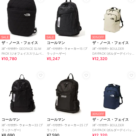
SALE
SALE
30%OFF
ザ・ノース・フェイス
コールマン
ザ・ノース・フェイス
ｽﾎﾟｰﾂｱｸｾｻﾘｰ GEOFACE SLIM
ｽﾎﾟｰﾂｱｸｾｻﾘｰ ウォーカー15 (ブ
ｽﾎﾟｰﾂｱｸｾｻﾘｰ BOULDER
PACK (ジオフェイススリムパ
ラックヘザー)
DAYPACK (ボルダーデイパッ
¥10,780
¥5,247
¥12,320
ック)
ク)
30%OFF
コールマン
コールマン
ザ・ノース・フェイス
ｽﾎﾟｰﾂｱｸｾｻﾘｰ ウォーカー33 (ブ
ｽﾎﾟｰﾂｱｸｾｻﾘｰ ウォーカー25 (ブ
ｽﾎﾟｰﾂｱｸｾｻﾘｰ BOULDER
ラックヘザー)
ラック)
DAYPACK (ボルダーデイパッ
¥8,690
¥7,590
¥12,320
ク)