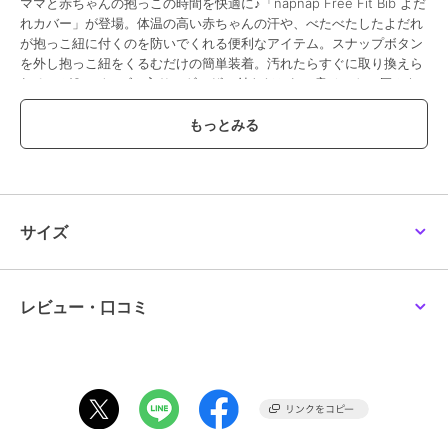
ママと赤ちゃんの抱っこの時間を快適に♪「napnap Free Fit Bib よだ
れカバー」が登場。体温の高い赤ちゃんの汗や、べたべたしたよだれ
が抱っこ紐に付くのを防いでくれる便利なアイテム。スナップボタン
を外し抱っこ紐をくるむだけの簡単装着。汚れたらすぐに取り換えら
れるのがGood。ゴム入りのギャザー付きだから、肩ベルトの厚みを
気にすることなく、様々な抱っこ紐に取付可能。頬ずりしたくなるよ
うな肌触りのコットン素材を表生地に使用♪デリケートな赤ちゃんの
肌に優しい、厚みのあるふわふわもちもちな作りが◎抱っこ紐に併せ
て選べるカラーも嬉しいポイント。
【素材】
[表地]綿100%
[中綿]ポリエステル
サイズ
【生産国】 中国
【サイズ】
[縦]約16cm／[横]約8cm
※サイズは当店計測の実寸サイズです。実際の商品ならびにメーカー
レビュー・口コミ
表記サイズとは多少の誤差が生じる場合がございます。あらかじめご
了承ください。
【重量】
約53g（※1セットの重量です。）
【注意点】
洗濯機 可乾燥機 不可ドライクリーニング 不可長時間日光にあたった
り、摩擦、水漏れなどによる色落ちや色移りすることがあります。お