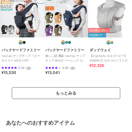
期間限定SALE
¥1888ｸｰﾎﾟﾝ
バックヤードファミリー
バックヤードファミリー
ダッドウェイ
napnap ナップナップ ベビー
抱っこ紐 通販 napnap ナップ
【ergobaby エルゴベビー】
キャリー MESH DRY
ナップ BASIC ベーシック だっ
EMBRACE Soft Air/ソフトグレ
¥12,320
こひも おんぶ紐 ベビーキャ
ー
5.00
4.00
（
1件
）
（
1件
）
¥15,530
¥13,041
もっとみる
あなたへのおすすめアイテム