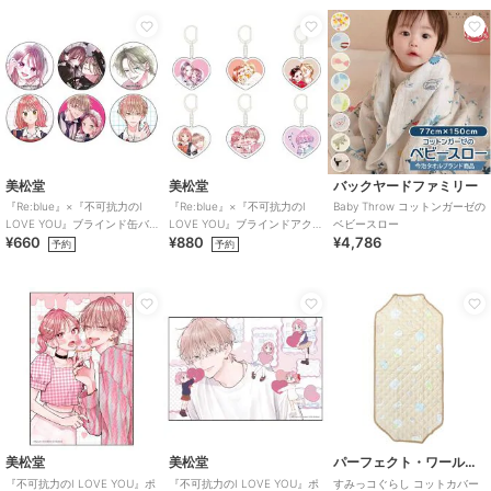
美松堂
美松堂
バックヤードファミリー
『Re:blue』×『不可抗力のI
『Re:blue』×『不可抗力のI
Baby Throw コットンガーゼの
LOVE YOU』ブラインド缶バ
LOVE YOU』ブラインドアク
ベビースロー
¥660
¥880
¥4,786
ッジ（全6種）
リルキーホルダー（全6種）
予約
予約
美松堂
美松堂
パーフェクト・ワールド・トーキョー
『不可抗力のI LOVE YOU』ポ
『不可抗力のI LOVE YOU』ポ
すみっコぐらし コットカバー