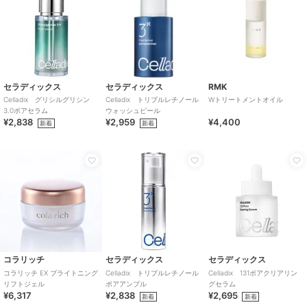
セラディックス
セラディックス
RMK
Celladix グリシルグリシン
Celladix トリプルレチノール
Wトリートメントオイル
3.0ポアセラム
ウォッシュピール
¥2,838
¥2,959
¥4,400
新着
新着
コラリッチ
セラディックス
セラディックス
コラリッチ EX ブライトニング
Celladix トリプルレチノール
Celladix 131ポアクリアリン
リフトジェル
ポアアンプル
グセラム
¥6,317
¥2,838
¥2,695
新着
新着