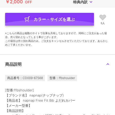
￥2,000
OFF
特典内訳
カラー・サイズを選ぶ
5人
※こちらの商品は複数のサイトで在庫を共有しておりますので、同時にご注文があった場
合、売り切れとなってしまう事がございます。
この場合は売り切れ商品のみ、ご注文をキャンセルさせていただいております。あらかじ
めご了承くださいませ。
商品説明
商品番号：CD009-67568
型番：ffbshoulder
[型番:ffbshoulder]
【ブランド名】 napnap(ナップナップ)
【商品名】 napnap Free Fit Bib よだれカバー
【メーカー型番】
【商品説明】