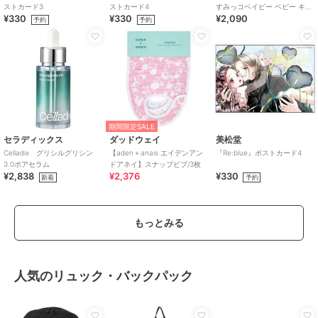
ストカード3
ストカード4
すみっコベイビー ベビー キッ
¥330
¥330
¥2,090
ズ すみっこ
予約
予約
期間限定SALE
セラディックス
ダッドウェイ
美松堂
Celladix グリシルグリシン
【aden＋anais エイデンアン
『Re:blue』ポストカード4
3.0ポアセラム
ドアネイ】スナップビブ/3枚
¥2,838
¥2,376
¥330
新着
予約
もっとみる
人気のリュック・バックパック