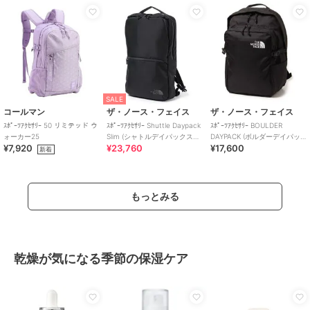
SALE
コールマン
ザ・ノース・フェイス
ザ・ノース・フェイス
ｽﾎﾟｰﾂｱｸｾｻﾘｰ 50 リミテッド ウ
ｽﾎﾟｰﾂｱｸｾｻﾘｰ Shuttle Daypack
ｽﾎﾟｰﾂｱｸｾｻﾘｰ BOULDER
ォーカー25
Slim (シャトルデイパックスリ
DAYPACK (ボルダーデイパッ
¥7,920
¥23,760
¥17,600
ム)
ク)
新着
もっとみる
乾燥が気になる季節の保湿ケア