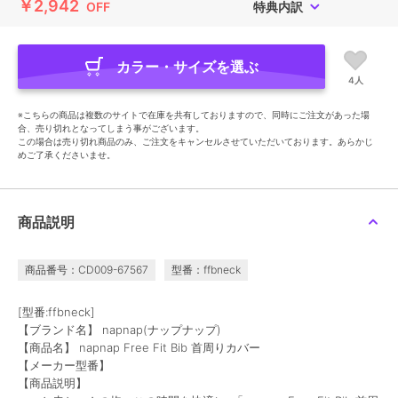
￥2,942
OFF
特典内訳
カラー・サイズを選ぶ
4人
※こちらの商品は複数のサイトで在庫を共有しておりますので、同時にご注文があった場
合、売り切れとなってしまう事がございます。
この場合は売り切れ商品のみ、ご注文をキャンセルさせていただいております。あらかじ
めご了承くださいませ。
商品説明
商品番号：CD009-67567
型番：ffbneck
[型番:ffbneck]
【ブランド名】 napnap(ナップナップ)
【商品名】 napnap Free Fit Bib 首周りカバー
【メーカー型番】
【商品説明】