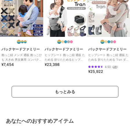
バックヤードファミリー
バックヤードファミリー
バックヤードファミリー
抱っこ紐 メンズ 通販 抱っこひ
ヒップシート 抱っこ紐 通販 た
ヒップシート 抱っこ紐 通販 た
も 大きめ 男女兼用 コンパクト
ためる 折りたためるヒップシ
ためる 折りたためる Tran ダ
¥7,454
¥23,398
折りたたみ 洗える papakos
ート Tran シングルショルダー
ブルショルダー 便利グッズ 出
4.50
（
2件
）
便利
産祝
¥25,922
もっとみる
あなたへのおすすめアイテム