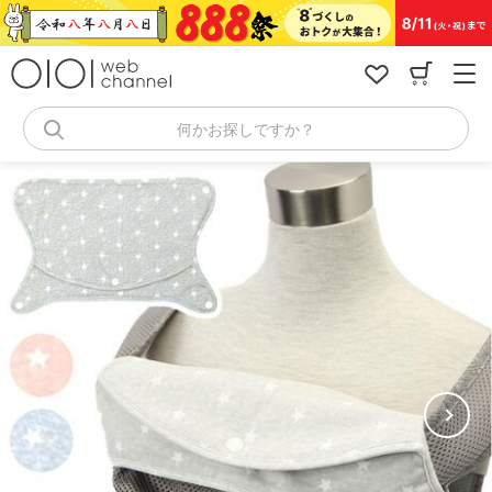
コ
ン
テ
ン
ツ
へ
何かお探しですか？
ス
キ
ッ
プ