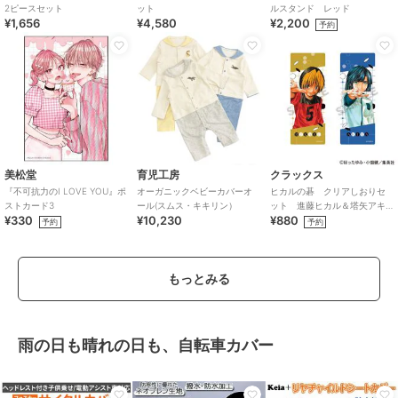
2ピースセット
ット
ルスタンド レッド
¥1,656
¥4,580
¥2,200
予約
美松堂
育児工房
クラックス
『不可抗力のI LOVE YOU』ポ
オーガニックベビーカバーオ
ヒカルの碁 クリアしおりセ
ストカード3
ール(スムス・キキリン）
ット 進藤ヒカル＆塔矢アキ
¥330
¥10,230
¥880
ラ
予約
予約
もっとみる
雨の日も晴れの日も、自転車カバー