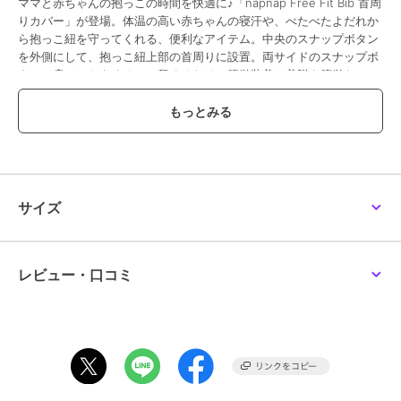
ママと赤ちゃんの抱っこの時間を快適に♪「napnap Free Fit Bib 首周
りカバー」が登場。体温の高い赤ちゃんの寝汗や、べたべたよだれか
ら抱っこ紐を守ってくれる、便利なアイテム。中央のスナップボタン
を外側にして、抱っこ紐上部の首周りに設置。両サイドのスナップボ
タンで肩ベルトをくるみ、留めるだけの簡単装着。着脱も簡単なの
で、汚れたらすぐに取り換えられるのが魅力的。カバーを付けたまま
フードを被せることができるスリット付きなのが、嬉しいポイント。
頬ずりしたくなるような肌触りのコットン素材を表生地に使用♪デリ
ケートな赤ちゃんの肌に優しい、厚みのあるふわふわもちもちな作り
がGood。ママや赤ちゃんの洋服に併せて選べるカラーもオススメ。
【素材】
[表地]綿100%
サイズ
[中綿]ポリエステル
【生産国】 中国
【サイズ】
[縦]約20cm／[横]約35cm
レビュー・口コミ
※サイズは当店計測の実寸サイズです。実際の商品ならびにメーカー
表記サイズとは多少の誤差が生じる場合がございます。あらかじめご
了承ください。
【重量】
約57g
【注意点】
洗濯機 可乾燥機 不可ドライクリーニング 不可長時間日光にあたった