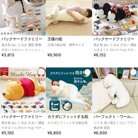
バックヤードファミリー
王様の枕
バックヤードファミリー
抱き枕 ぬいぐるみ 通販 動物
王様の抱き枕 標準サイズ
抱き枕 ぬいぐるみ 大きい 通販
大きい かわいい クッション 子
だきまくら Mochi Hug! モチ
¥3,813
¥9,900
¥6,152
供 マクラ キッズ 寝具 子供
ハグ Disney ディズニ
バックヤードファミリー
カラダにフィットする枕
パーフェクト・ワールド・トーキョー
抱き枕 ぬいぐるみ 大きい 通販
カラダにフィットする抱き枕
ソイネ 添い寝まくら(L) ブラン
だきまくら Mochi Hug! モチ
抱き枕 寝具
¥5,192
¥8,800
¥6,930
ハグ Disney ディズニ