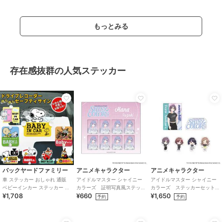
もっとみる
存在感抜群の人気ステッカー
バックヤードファミリー
アニメキャラクター
アニメキャラクター
車 ステッカー おしゃれ 通販
アイドルマスター シャイニー
アイドルマスター シャイニー
ベビーインカー ステッカー 吸
カラーズ 証明写真風ステッ
カラーズ ステッカーセット
¥1,708
¥660
¥1,650
盤 スイングサイン スヌーピー
カー (鈴木羽那)
(283プロ ノクチル)
予約
予約
ドライ