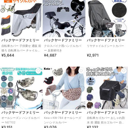
バックヤードファミリー
バックヤードファミリー
バックヤードファミリー
自転車カバー 子供乗せ 通販 前
クロスバイク用ハンドルカバ
リヤチャイルドシートカバー
後ろ 自転車カバー チャイルド
ー 反射材付き
¥5,644
¥4,687
¥2,971
シートカバー 自転車用 リアチ
ャイル
バックヤードファミリー
バックヤードファミリー
バックヤードファミリー
オールシーズン ハンドルカバ
Keia＋KW-784 オールシーズ
自転車カゴカバー おしゃれ防
ー NET102
ンハンドルカバー
水 前 通販 前カゴカバー 自転
¥3,151
¥3,076
¥2,132
車 撥水 はっ水 雨 ホコリ シン