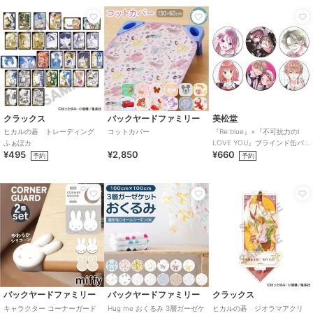
クラックス
バックヤードファミリー
美松堂
ヒカルの碁 トレーディング
コットカバー
『Re:blue』×『不可抗力のI
ふぁぼカ
LOVE YOU』ブラインド缶バ
¥495
¥2,850
¥660
ッジ（全6種）
予約
予約
バックヤードファミリー
バックヤードファミリー
クラックス
キャラクター コーナーガード
Hug me おくるみ 3層ガーゼケ
ヒカルの碁 ジオラマアクリ