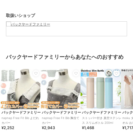
り、摩擦、水漏れなどによる色落ちや色移りすることがあります。お
取り扱いの際は、商品やパッケージなどに記載されている品質表示、
取扱いショップ
アテンションタグ、ご使用上の注意事項などを必ずご確認下さい。本
来の目的以外にはご使用にならないで下さい。カメラやモニターの性
質により、画像と実物の色の違いがある場合がございますのでご理解
願います。
【ご利用シーン】
プレゼント 贈り物 ギフト お返し 引っ越し祝い 新生活 お祝い 内祝い
バックヤードファミリーからあなたへのおすすめ
よだれカバー 抱っこ紐 首周り 通販 napnap ナップナップ 抱っこ紐カ
バー 首周りカバー 抱っこひも free fit bib 抱っこ紐用 カバー 男の子
女の子 かわいい ベビー用品 ベビーグッズ 赤ちゃん用品 おしゃれ 出
産準備
ブランド
バックヤードファミリー
ショップ
バックヤードファミリー
バックヤードファミリー
バックヤードファミリー
バックヤードファミリー
バッ
商品カテゴリ
ベビー用品・おもちゃ
／
抱っこ
napnap Free Fit Bib よだれ
napnap Free Fit Bib 胸当て
ストッパー付き 真空ステンレ
moku
ひも・スリング
カバー
カバー
ス スリムボトル 200ml
オル 
¥2,252
¥2,943
¥1,468
¥1,71
ル 手ぬ
カラー
ピンク、グレー/星、ブルー
ジム