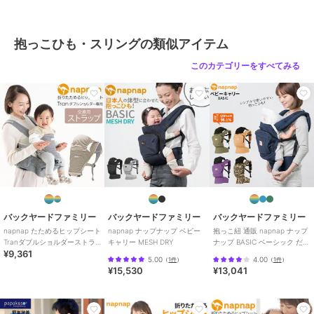
サイズ
首周りカバー
抱っこひも・スリングの類似アイテム
このカテゴリーをすべてみる
バックヤードファミリー
バックヤードファミリー
バックヤードファミリー
napnap たためるヒップシート
napnap ナップナップ ベビー
抱っこ紐 通販 napnap ナップ
Tranダブルショルダーストラ
キャリー MESH DRY
ナップ BASIC ベーシック だっ
¥9,361
ップ
こひも おんぶ紐 ベビーキャ
5.00
4.00
（
1件
）
（
1件
）
¥15,530
¥13,041