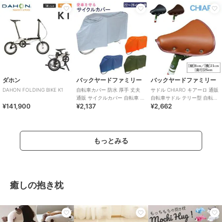
ダホン
バックヤードファミリー
バックヤードファミリー
DAHON FOLDING BIKE K1
自転車カバー 防水 厚手 丈夫
サドル CHIARO キアーロ 通販
通販 サイクルカバー 自転車 雨
自転車サドル テリー型 自転車
¥141,900
¥2,137
¥2,662
自転車置き場 カバー 防犯 撥水
用 補修 パーツ 交換 おしゃれ
もっとみる
癒しの抱き枕