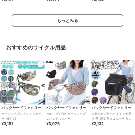
プル
もっとみる
おすすめのサイクル用品
バックヤードファミリー
バックヤードファミリー
バックヤードファミリー
オールシーズン ハンドルカバ
Keia＋KW-784 オールシーズ
自転車カゴカバー おしゃれ防
ー NET102
ンハンドルカバー
水 前 通販 前カゴカバー 自転
¥3,151
¥3,076
¥2,132
車 撥水 はっ水 雨 ホコリ シン
プル