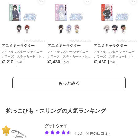
アニメキャラクター
アニメキャラクター
アニメキャラクター
アイドルマスター シャイニー
アイドルマスター シャイニー
アイドルマスター シャイニー
カラーズ ステッカーセット
カラーズ ステッカーセット
カラーズ ステッカーセット
¥1,210
¥1,430
¥1,430
(283プロ シーズ)
(283プロ コメティック)
(283プロ ストレイライト)
予約
予約
予約
もっとみる
抱っこひも・スリングの人気ランキング
ダッドウェイ
4.50
（
4件の口コミ
）