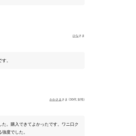
ひな
さま
です。
かかさま
さま (30代 女性)
した。購入できてよかったです。ワニ口ク
る強度でした。