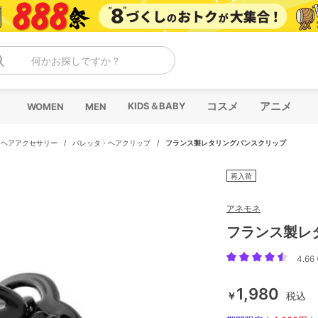
何かお探しですか？
コスメ
アニメ
KIDS＆BABY
WOMEN
MEN
・ヘアアクセサリー
/
バレッタ・ヘアクリップ
/
フランス製レタリングバンスクリップ
再入荷
アネモネ
フランス製レ
4.66 
1,980
￥
税込