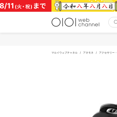
コ
ン
テ
ン
ツ
へ
ス
キ
ッ
プ
マルイウェブチャネル
/
アネモネ
/
アクセサリー