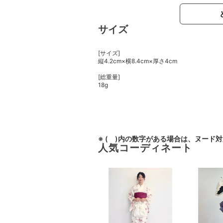
サイズ
[サイズ]
縦4.2cm×横8.4cm×厚さ4cm
[総重量]
18g
※ ( )内の数字がある場合は、ヌード
人気コーディネート