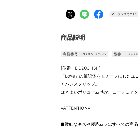
商品説明
商品番号：CD009-67385
型番：DG2001
[型番：DG200113H]
「Love」の筆記体をモチーフにした
くバンスクリップ。
ほどよいボリューム感が、コーデにア
※ATTENTION※
■微細なキズや製造ムラはすべての商